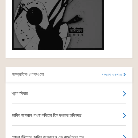
সাম্প্রতিক পোস্টগুলো
সবগুলো একসাথে
শ্রাবণবিদায়
জাকির জাফরান, বাংলা কবিতার তিন দশকের তবিলদার
শোনো পুঁইপাতা, জাকির জাফরান ও এক গার্ডেনারের গান