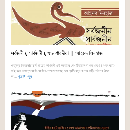
সর্বজনীন, সার্বজনীন, শুভ শারদীয়া || আহমদ মিনহাজ
ঋতুচক্র বিবেচনায় দুর্গা মায়ের আগমনী এই বছরটায় বেশ ঠিকঠাক লাগছে দেখে। শরৎ যাই-
যাই আর হেমন্ত আসি-আসির মোক্ষম ক্ষণেই তো প্রতি বছর বাপের বাড়ি নাইওর নিতে
আ...
পুরোটা পড়ুন