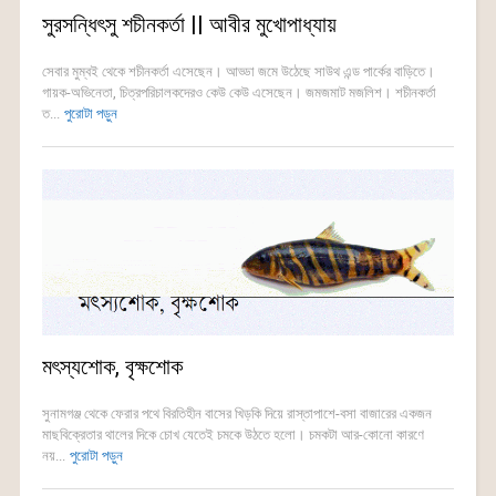
সুরসন্ধিৎসু শচীনকর্তা || আবীর মুখোপাধ্যায়
সেবার মুম্বই থেকে শচীনকর্তা এসেছেন। আড্ডা জমে উঠেছে সাউথ এন্ড পার্কের বাড়িতে।
গায়ক-অভিনেতা, চিত্রপরিচালকদেরও কেউ কেউ এসেছেন। জমজমাট মজলিশ। শচীনকর্তা
ত...
পুরোটা পড়ুন
মৎস্যশোক, বৃক্ষশোক
সুনামগঞ্জ থেকে ফেরার পথে বিরতিহীন বাসের খিড়কি দিয়ে রাস্তাপাশে-বসা বাজারের একজন
মাছবিক্রেতার থালের দিকে চোখ যেতেই চমকে উঠতে হলো। চমকটা আর-কোনো কারণে
নয়...
পুরোটা পড়ুন