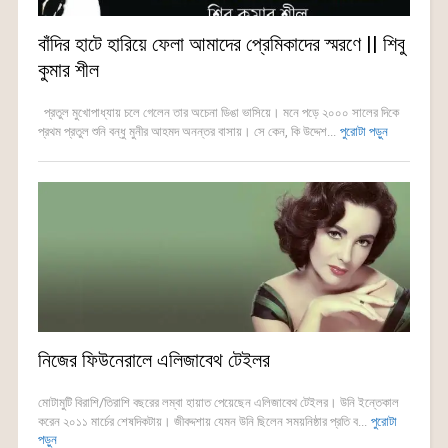
বাঁদির হাটে হারিয়ে ফেলা আমাদের প্রেমিকাদের স্মরণে || শিবু
কুমার শীল
প্রতুল মুখোপাধ্যায় চলে গেলেন তার অচেনা ডিঙা ভাসিয়ে। মনে পড়ে ২০০০ সালের দিকে
প্রথম প্রতুল শুনি বন্ধু মুনীর আহমদ অনন্তর বাসায়। সে কেন, কি উদ্দেশ...
পুরোটা পড়ুন
নিজের ফিউনেরালে এলিজাবেথ টেইলর
মোটামুটি বিরাশি/তিরাশি বছরের লম্বা হায়াত পেয়েছেন এলিজাবেথ টেইলর। উনি ইন্তেকাল
করেন ২০১১ মার্চের শেষদিকটায়। জীবদ্দশায় যেমন উনি ছিলেন সময়নিষ্ঠার প্রতি ব...
পুরোটা
পড়ুন