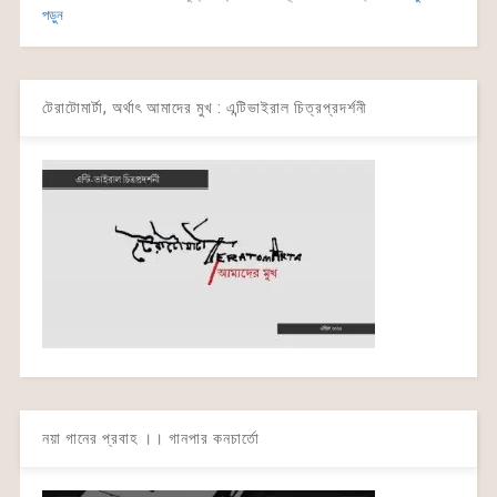
পড়ুন
টেরাটোমার্টা, অর্থাৎ আমাদের মুখ : এন্টিভাইরাল চিত্রপ্রদর্শনী
নয়া গানের প্রবাহ ।। গানপার কনচার্তো