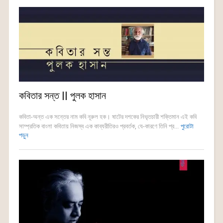
কবিতার সন্ত || পুলক হাসান
কবিতা-অন্ত এক সন্তের নাম কবি নূরুল হক। ষাটের দশকের নিভৃতচারী শক্তিমান এই কবি
সাম্প্রতিক বাংলা কবিতায় নিজস্ব এক কাব্যরীতিরও প্রবর্তক, যে-কারণে তিনি প্র...
পুরোটা
পড়ুন