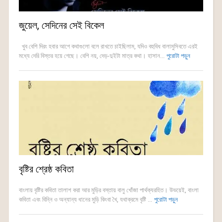
জুয়েল, সেদিনের সেই বিকেল
খুব বেশি দিরং হবার আগে কথাগুলো বলে রাখতে চাইছিলাম, যদিও বহুবিধ বালামুসিবতে এরই
মধ্যে দেরি বিস্তর হয়ে গেছে। বেশি নয়, দেড়-দুইটা মাত্র কথা। হাসান...
পুরোটা পড়ুন
বৃষ্টির শ্রেষ্ঠ কবিতা
বাংলায় বৃষ্টির কবিতা তালাশ করা আর মুড়ির বস্তায় বালু খোঁজা পার্থক্যরহিত। উভয়েই, বাংলা
কবিতা এবং বিন্নি ও অন্যান্য ধানের মুড়ি কিংবা খৈ, যথাক্রমে বৃষ্টি ...
পুরোটা পড়ুন