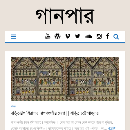
গদ্য
বত্তিরিশ শিরালায় নাগপঞ্চমীর মেলা || শক্তি চট্টোপাধ্যায়
নাগপঞ্চমীর দিনে বৃষ্টি হবেই। স্বতঃসিদ্ধ। কেন হবে তা যেমন কেউ বলতে পারে না বুঝিয়ে,
তেমনি আমাদের রথের দিনটাও। যুক্তিতক্কের বাইরে। দূরে হয়ে এই পর্যন্ত। আ...
পুরোটা