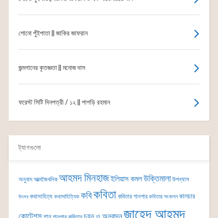
শোনো পুঁইপাতা || জাকির জাফরান
জন্মগানের কৃতজ্ঞতা || মনোজ দাস
ফরেস্ট সিটি দিনপত্রী / ১২ || পাপড়ি রহমান
ট্যাগগুলো
আহমদ মিনহাজ
উক্তিমালা
ইলিয়াস কমল
অনুবাদ
আত্মজৈবনিক
উপন্যাস
কবিতা
কবি
কালচার
কথাসাহিত্য
কবিতার গানপার
কথাসাহিত্যিক
কবিতার সংকলন
উৎসব
জাহেদ আহমদ
কোটেশন্স
চয়ন ও অনুবাদন
গান
গানপার কবিতার