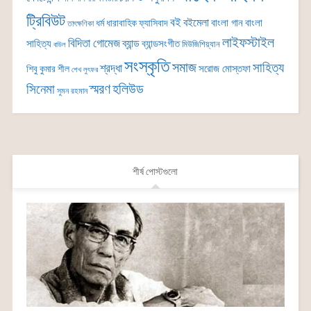
ট্রিবিউট
বই
বইমেলা
বাংলা গান
বাংলা
ধর্ম
ধারাবাহিক
ফ্যাসিবাদ
তাৎক্ষণিকা
লাইফস্টাইল
বিদিতা গোমেজ
ব্যান্ড
সাহিত্য
ব্যান্ডসংগীত
মিউজিশিয়্যান
বাউল
সংস্কৃতি
সমাজ
সাহিত্য
শ্রদ্ধা
সরোজ মোস্তফা
শিবু কুমার শীল
শেখ লুৎফর
সিনেমা
স্মরণ
হলিউড
সুমন রহমান
শীর্ষ পোস্টগুলো