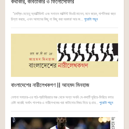
কথাকার, কবিতাকার ও ফিলোসোফার
“চমস্কি যেহেতু অ্যাক্টিভিস্ট এবং সনাতন মার্ক্সিস্ট থিওরি মানেন; মনে করেন, দার্শনিকরা বহুত
চিন্তা করছে, এখন আমাদের কিছু না কিছু করা দরকার! আর জ...
পুরোটা পড়ুন
বাংলাদেশের নারীলেখকগণ || আহমদ মিনহাজ
বেগানা সমাচার-এর পাঠ-প্রতিক্রিয়ার শুরু থেকে অন্ত অবধি যে-কথাটি ঘুরিয়ে-ফিরিয়ে বলার
চেষ্টা করেছি অর্থাৎ গানপার-এ নারীলেখকের খরা কাটানোর বিষয় নিয়ে দু-চার...
পুরোটা পড়ুন