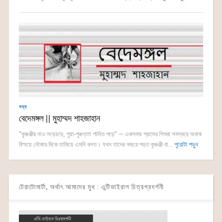
গদ্য
বেদেমঙ্গল || মুহাম্মদ শাহজাহান
“কুরুঞ্জীর নাও লড়েচড়ে, পুয়া-পুরুত্তা পানিত পড়ে” — একসময় গ্রামের শিশুরা সমস্বরে অবাক
বিস্ময়ে নৌকার দিকে তাকিয়ে এমনি বলত। যখন তাদের নজরে পড়ত কুরুঞ্জী বা...
পুরোটা পড়ুন
টেরাটোমার্টা, অর্থাৎ আমাদের মুখ : এন্টিভাইরাল চিত্রপ্রদর্শনী