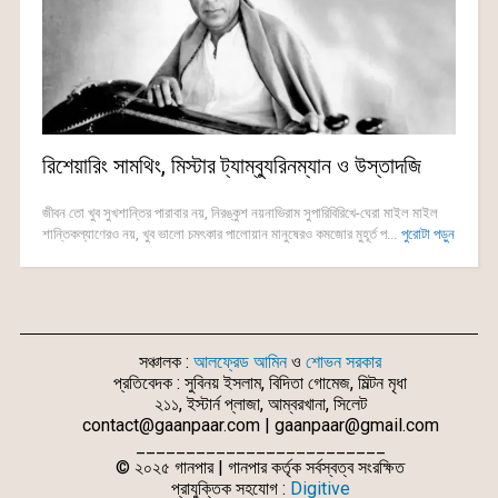
রিশেয়ারিং সামথিং, মিস্টার ট্যাম্ব্যুরিনম্যান ও উস্তাদজি
জীবন তো খুব সুখশান্তির পারাবার নয়, নিরঙ্কুশ নয়নাভিরাম সুপারিবিরিখে-ঘেরা মাইল মাইল
শান্তিকল্যাণেরও নয়, খুব ভালো চমৎকার পালোয়ান মানুষেরও কমজোর মুহূর্ত প...
পুরোটা পড়ুন
সঞ্চালক :
আলফ্রেড আমিন
ও
শোভন সরকার
প্রতিবেদক : সুবিনয় ইসলাম, বিদিতা গোমেজ, মিল্টন মৃধা
২১১, ইস্টার্ন প্লাজা, আম্বরখানা, সিলেট
contact@gaanpaar.com | gaanpaar@gmail.com
_________________________
© ২০২৫ গানপার | গানপার কর্তৃক সর্বস্বত্ব সংরক্ষিত
প্রাযুক্তিক সহযোগ :
Digitive