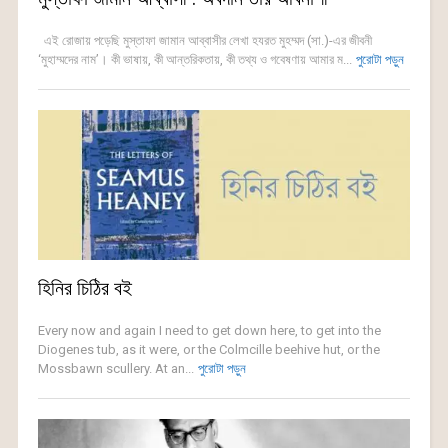
এই রোজায় পড়েছি মুস্তাফা জামান আব্বাসীর লেখা হযরত মুহম্মদ (সা.)-এর জীবনী
‘মুহাম্মদের নাম’। কী ভাষায়, কী আন্তরিকতায়, কী তথ্য ও গবেষণায় আমার ম...
পুরোটা পড়ুন
হিনির চিঠির বই
Every now and again I need to get down here, to get into the
Diogenes tub, as it were, or the Colmcille beehive hut, or the
Mossbawn scullery. At an...
পুরোটা পড়ুন