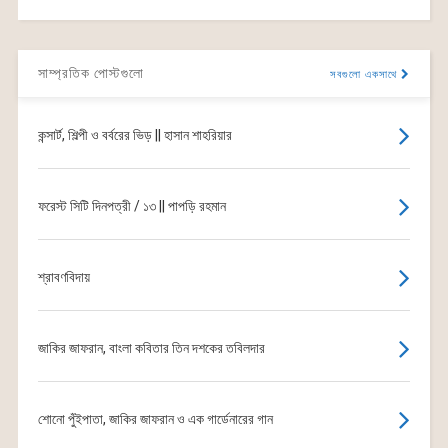
সাম্প্রতিক পোস্টগুলো
সবগুলো একসাথে
কন্সার্ট, শিল্পী ও বর্বরের ভিড় || হাসান শাহরিয়ার
ফরেস্ট সিটি দিনপত্রী / ১৩ || পাপড়ি রহমান
শ্রাবণবিদায়
জাকির জাফরান, বাংলা কবিতার তিন দশকের তবিলদার
শোনো পুঁইপাতা, জাকির জাফরান ও এক গার্ডেনারের গান