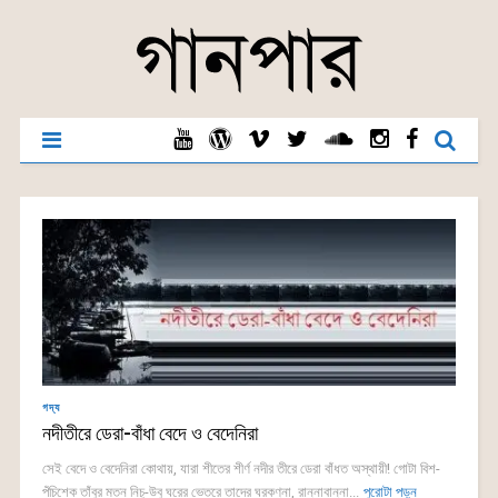
গদ্য
নদীতীরে ডেরা-বাঁধা বেদে ও বেদেনিরা
সেই বেদে ও বেদেনিরা কোথায়, যারা শীতের শীর্ণ নদীর তীরে ডেরা বাঁধত অস্থায়ী! গোটা বিশ-
পঁচিশেক তাঁবুর মতন নিচু-উবু ঘরের ভেতরে তাদের ঘরকণ্না, রান্নাবান্না...
পুরোটা পড়ুন