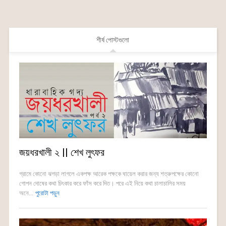
শীর্ষ পোস্টগুলো
জয়ধরখালী ২ || শেখ লুৎফর
গ্রামে কোনো ঝগড়া লাগলে একপক্ষ আরেক পক্ষকে ঘায়েল করার জন্য শত্রুপক্ষের কোনো
গোপন দোষের কথা চিৎকার করে ফাঁস করে দিত। পরে এই নিয়ে কথা চালাচালির সময়
অনে...
পুরোটা পড়ুন