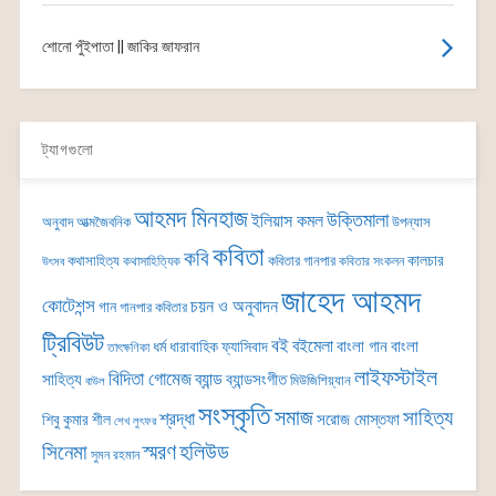
শোনো পুঁইপাতা || জাকির জাফরান
ট্যাগগুলো
আহমদ মিনহাজ
উক্তিমালা
ইলিয়াস কমল
অনুবাদ
আত্মজৈবনিক
উপন্যাস
কবিতা
কবি
কালচার
কথাসাহিত্য
কবিতার গানপার
কথাসাহিত্যিক
কবিতার সংকলন
উৎসব
জাহেদ আহমদ
কোটেশন্স
চয়ন ও অনুবাদন
গান
গানপার কবিতার
ট্রিবিউট
বই
বইমেলা
বাংলা গান
বাংলা
ধর্ম
ধারাবাহিক
ফ্যাসিবাদ
তাৎক্ষণিকা
লাইফস্টাইল
বিদিতা গোমেজ
ব্যান্ড
সাহিত্য
ব্যান্ডসংগীত
মিউজিশিয়্যান
বাউল
সংস্কৃতি
সমাজ
সাহিত্য
শ্রদ্ধা
সরোজ মোস্তফা
শিবু কুমার শীল
শেখ লুৎফর
সিনেমা
স্মরণ
হলিউড
সুমন রহমান