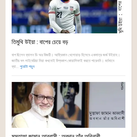
তিমুথি উইয়া : বাপের চেয়ে বড়
বাপ ছিলেন ব্যালন ডি অর বিজয়ী। আফ্রিকান খেলোয়াড় হিসেবে একমাত্র জর্জ উইয়াহ।
জাতীয় দল লাইবেরিয়া নিয়া কখনোই বিশ্বকাপ কোয়ালিফাই করতে পারেননি। বর্তমানে
ব্যা...
পুরোটা পড়ুন
মুস্তাফা জামান আব্বাসী : অবদান তাঁর অবিনাশী