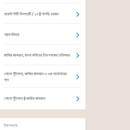
ফরেস্ট সিটি দিনপত্রী / ১৩ || পাপড়ি রহমান
শ্রাবণবিদায়
জাকির জাফরান, বাংলা কবিতার তিন দশকের তবিলদার
শোনো পুঁইপাতা, জাকির জাফরান ও এক গার্ডেনারের
গান
শোনো পুঁইপাতা || জাকির জাফরান
ট্যাগগুলো