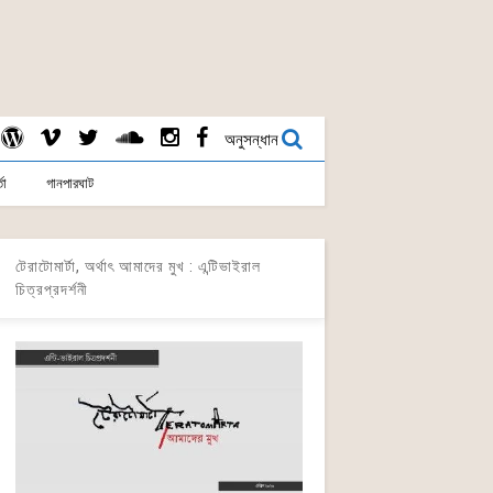
অনুসন্ধান
তা
গানপারঘাট
টেরাটোমার্টা, অর্থাৎ আমাদের মুখ : এন্টিভাইরাল
চিত্রপ্রদর্শনী