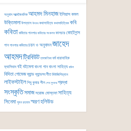
আহমদ মিনহাজ
ইলিয়াস কমল
অনুবাদ
আত্মজৈবনিক
কবি
উক্তিমালা
উপন্যাস
কথাসাহিত্য
কথাসাহিত্যিক
উৎসব
কবিতা
কোটেশন্স
কালচার
কবিতার গানপার
কবিতার সংকলন
জাহেদ
চয়ন ও অনুবাদন
গান
গানপার কবিতার
আহমদ
ট্রিবিউট
ধর্ম
ধারাবাহিক
তাৎক্ষণিকা
বই
বইমেলা
বাংলা গান
বাংলা সাহিত্য
ফ্যাসিবাদ
বাউল
বিদিতা গোমেজ
ব্যান্ড
ব্যান্ডসংগীত
মিউজিশিয়্যান
লাইফস্টাইল
শ্রদ্ধা
শিবু কুমার শীল
শেখ লুৎফর
সংস্কৃতি
সমাজ
সাহিত্য
সরোজ মোস্তফা
সিনেমা
স্মরণ
হলিউড
সুমন রহমান