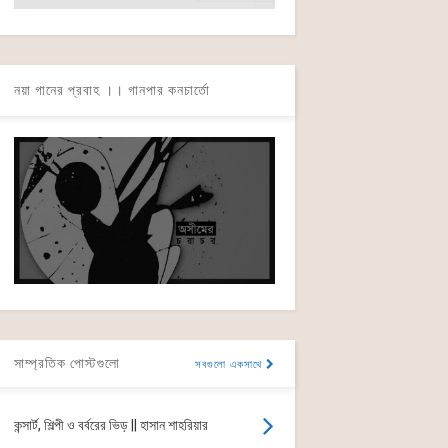
নয়া গানের প্রবাহ ।। গানপার কনচার্তো
সাম্প্রতিক পোস্টগুলো
সবগুলো একসাথে
কন্সার্ট, শিল্পী ও বর্বরের ভিড় || হাসান শাহরিয়ার