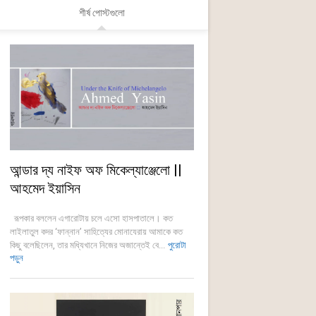
শীর্ষ পোস্টগুলো
আন্ডার দ্য নাইফ অফ মিকেল্যাঞ্জেলো ||
আহমেদ ইয়াসিন
রূপকার বললেন এগারোটায় চলে এসো হাসপাতালে। কত
লাইলাতুল কদর ‘ফান্নান’ সাহিত্যের মোনাযেরায় আমাকে কত
কিছু বলেছিলেন, তার মধ্যিখানে নিজের অজান্তেই বে...
পুরোটা
পড়ুন