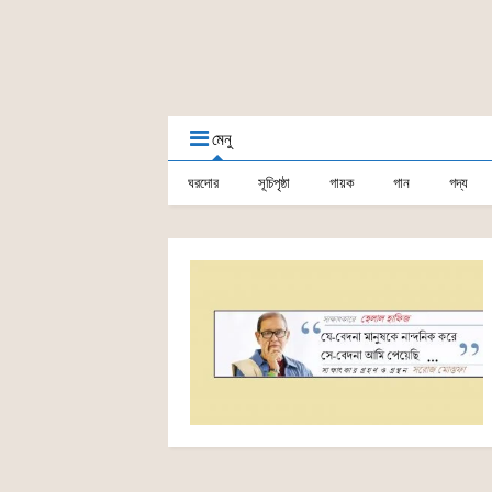
মেনু
ঘরদোর
সূচিপৃষ্ঠা
গায়ক
গান
গদ্য