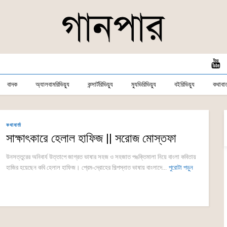
বাদক
অ্যালবামরিভিয়্যু
কন্সার্টরিভিয়্যু
ম্যুভিরিভিয়্যু
বইরিভিয়্যু
কথাবার্
কথাবার্তা
সাক্ষাৎকারে হেলাল হাফিজ || সরোজ মোস্তফা
উনসত্তুরের অনিবার্য উত্তাপে জাগ্রত ভাষার সহজ ও সহজাত পঙক্তিমালা নিয়ে বাংলা কবিতায়
হাজির হয়েছেন কবি হেলাল হাফিজ। প্রেম-দ্রোহের শিল্পস্নাত ভাষায় বাংলাদে...
পুরোটা পড়ুন