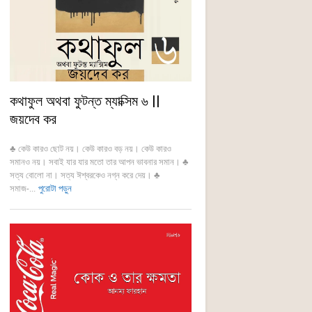
কথাফুল অথবা ফুটন্ত ম্যাক্সিম ৬ ||
জয়দেব কর
♣ কেউ কারও ছোট নয়। কেউ কারও বড় নয়। কেউ কারও
সমানও নয়। সবাই যার যার মতো তার আপন ভাবনার সমান। ♣
সত্য বোলো না। সত্য ঈশ্বরকেও নগ্ন করে দেয়। ♣
সমাজ-...
পুরোটা পড়ুন