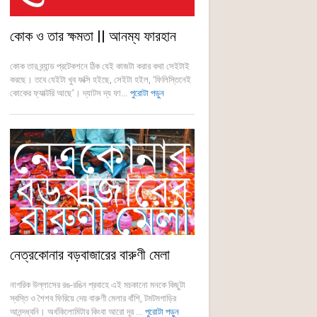
কোক ও তার ক্ষমতা || আনম্য ফারহান
কোক তার ব্র্যান্ড প্রটেকশনে ঠিক যেই কাজটা করার কথা সেইটাই
করছে। তবে যেইটা খুব ফক্সি হইছে, সেইটা হইল, ‘ফিলিস্তিনেই
কোকের ফ্যাক্টরি আছে’। দ্যাটস দ্য ফা...
পুরোটা পড়ুন
নেত্রকোনার বড়বাজারের বারুণী মেলা
নাগরিক উল্লাসের রঙ-রঙিন প্রবাহে এই মচকানো মনকে কিছুটা
স্বস্তি ও শৈশব ফিরিয়ে দেয় বারুণী মেলার বাঁশি, টমটমগাড়ির
আনন্দধ্বনি। অর্ধকিলোমিটার কিংবা আরো দূর ...
পুরোটা পড়ুন