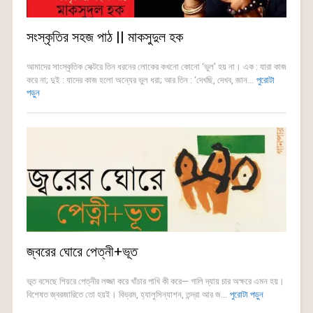
সংস্কৃতির সহজ পাঠ || মাকসুদুল হক
আমাদের সাংস্কৃতিক সেক্টরে তিন ধরনের লোকের কখনো কোনো ‘ভুল’ হয় না। এক : যারা কাজ
করে না; দুই : যাদের কাজ হলো অন্যের ভুল ধরা; আর তিন : ‘দেখছি, দেখব, জান...
পুরোটা
পড়ুন
জ্বরের ঘোরে পেত্নী+ভূত
ভূত বসেছে শিয়রে পেত্নীর লজ্জা করে খাঁচার পাখি কী করে— গালি দ্যায় চার অক্ষরে এমন হয়।
বিশেষত জ্বরজারিতে তো হয়ই। বিভ্রম, হ্যালুসিন্যাশন, তন্দ্রা আর জ...
পুরোটা পড়ুন