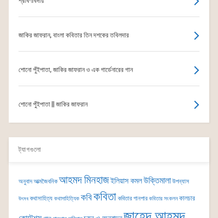
শ্রাবণবিদায়
জাকির জাফরান, বাংলা কবিতার তিন দশকের তবিলদার
শোনো পুঁইপাতা, জাকির জাফরান ও এক গার্ডেনারের গান
শোনো পুঁইপাতা || জাকির জাফরান
ট্যাগগুলো
আহমদ মিনহাজ
উক্তিমালা
ইলিয়াস কমল
অনুবাদ
আত্মজৈবনিক
উপন্যাস
কবিতা
কবি
কালচার
কথাসাহিত্য
কবিতার গানপার
কথাসাহিত্যিক
কবিতার সংকলন
উৎসব
জাহেদ আহমদ