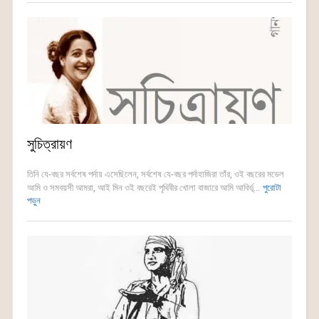
সুচিত্রায়ণ
তিনি যে-বছর সর্বশেষ পর্দায় এসেছিলেন, সর্বশেষ যে-বছর পর্দাহাজিরা তাঁর, ওই বছরের মডেল
আমি ও সমবয়সী আমরা, আই মিন ওই বছরেই পৃথিবীর খোলা বাজারে আমি আবির্ভূ...
পুরোটা
পড়ুন