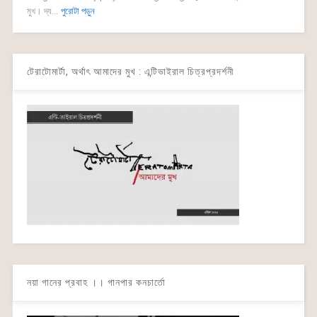
মুখ। দ্য...
পুরোটা পড়ুন
টেরাটোমার্টা, অর্থাৎ আমাদের মুখ : এন্টিভাইরাল চিত্রপ্রদর্শনী
নয়া গানের প্রবাহ ।। গানপার কনচার্তো