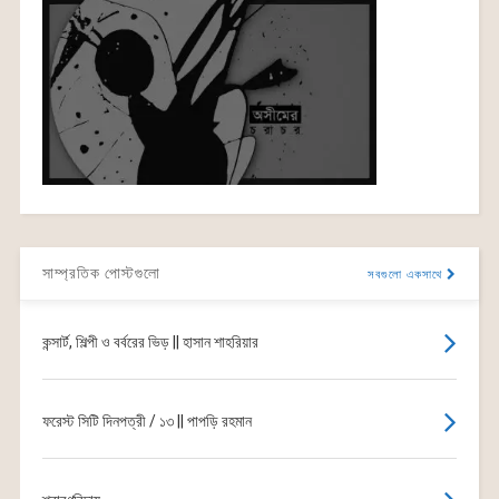
সাম্প্রতিক পোস্টগুলো
সবগুলো একসাথে
কন্সার্ট, শিল্পী ও বর্বরের ভিড় || হাসান শাহরিয়ার
ফরেস্ট সিটি দিনপত্রী / ১৩ || পাপড়ি রহমান