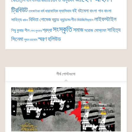
কোটেশন্স
চয়ন ও অনুবাদন
গান
গানপার কবিতার
ট্রিবিউট
বই
বইমেলা
বাংলা গান
বাংলা
ধর্ম
ধারাবাহিক
ফ্যাসিবাদ
তাৎক্ষণিকা
লাইফস্টাইল
বিদিতা গোমেজ
ব্যান্ড
সাহিত্য
ব্যান্ডসংগীত
মিউজিশিয়্যান
বাউল
সংস্কৃতি
সমাজ
সাহিত্য
শ্রদ্ধা
সরোজ মোস্তফা
শিবু কুমার শীল
শেখ লুৎফর
সিনেমা
স্মরণ
হলিউড
সুমন রহমান
শীর্ষ পোস্টগুলো