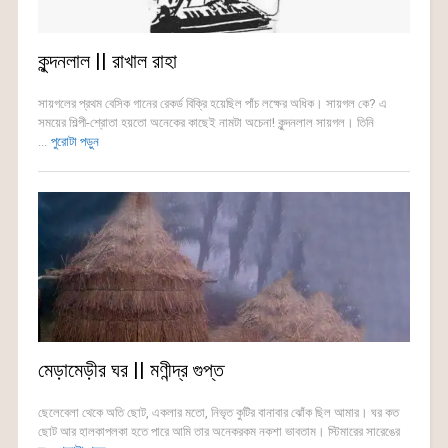
কুন্দনলাল || রাখাল রাহা
সায়গলের প্রথম বেসিক গানের রেকর্ড বিক্রি হয়েছিল পাঁচ লক্ষের অধিক। সায়গল কে? এ
সময়ের শিল্পী-শ্রোতা হয়তো অনেকের কাছেই নামটা অচেনা! কুন্দনলাল সায়গল। তিনি
...
পুরোটা পড়ুন
মেড়ামেড়ীর ঘর || মণীন্দ্র গুপ্ত
ছেলেবেলা থেকে অতি ছোট, একলার মতো, নিভৃত কুটির বানাবার ঝোঁক ছিল আমার। ঘর কত
ছোট আর হালকাপলকা হতে পারে আমি তার অনেকরকম নকশা ভাবতাম। স্টিমারের সারেঙের