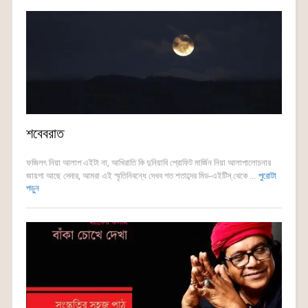
শবেবরাত
ফজিলৎ নিয়া আলাপ এইটা না, আখিরাতি কি দুনিয়াবি প্রোফিট মার্জিন নিয়া আলাপালোচনার
জায়গা আছে দেদার, আমরা এই স্মৃতিনিবন্ধে দেখব গত শতাব্দের মিড-এইটিস্ থেকে ...
পুরোটা
পড়ুন