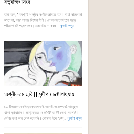
সত্যজিৎ সিংহ
তারা বলে, “অবশ্যই শাস্ত্রীয় সংগীত জানতে হবে। যারা সারেগামা
জানে না, তারা আবার কিসের শিল্পী। লেখক হতে চাইলে প্রচুর
পরিমাণে বই পড়তে হবে। মঞ্চনাটক না করল...
পুরোটা পড়ুন
অশ্লীলতম ছবি || সন্দীপন চট্টোপাধ্যায়
৯০ ফিল্মোৎসবের উত্তপ্ততম ছবি কোনটি সে-সম্পর্কে কৌতূহল
থাকা স্বাভাবিক। ভাগ্যক্রমে সে-ছবিটি আমিই দেখে ফেলেছি।
সেটার কথা আর কেউ বলেননি। গোড়ার দিকে ‘টেন্...
পুরোটা পড়ুন