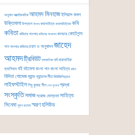
আহমদ মিনহাজ
ইলিয়াস কমল
অনুবাদ
আত্মজৈবনিক
কবি
উক্তিমালা
উপন্যাস
কথাসাহিত্য
কথাসাহিত্যিক
উৎসব
কবিতা
কোটেশন্স
কালচার
কবিতার গানপার
কবিতার সংকলন
জাহেদ
চয়ন ও অনুবাদন
গান
গানপার কবিতার
আহমদ
ট্রিবিউট
ধর্ম
ধারাবাহিক
তাৎক্ষণিকা
বই
বইমেলা
বাংলা গান
বাংলা সাহিত্য
ফ্যাসিবাদ
বাউল
বিদিতা গোমেজ
ব্যান্ড
ব্যান্ডসংগীত
মিউজিশিয়্যান
লাইফস্টাইল
শ্রদ্ধা
শিবু কুমার শীল
শেখ লুৎফর
সংস্কৃতি
সমাজ
সাহিত্য
সরোজ মোস্তফা
সিনেমা
স্মরণ
হলিউড
সুমন রহমান