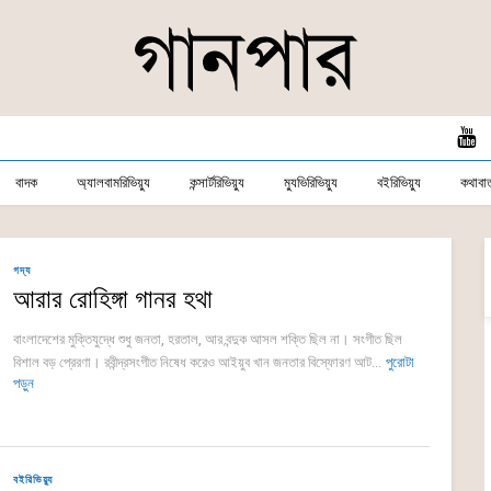
বাদক
অ্যালবামরিভিয়্যু
কন্সার্টরিভিয়্যু
ম্যুভিরিভিয়্যু
বইরিভিয়্যু
কথাবার্
গদ্য
আরার রোহিঙ্গা গানর হথা
বাংলাদেশের মুক্তিযুদ্ধে শুধু জনতা, হরতাল, আর বন্দুক আসল শক্তি ছিল না। সংগীত ছিল
বিশাল বড় প্রেরণা। রবীন্দ্রসংগীত নিষেধ করেও আইয়ুব খান জনতার বিস্ফোরণ আট...
পুরোটা
পড়ুন
বইরিভিয়্যু