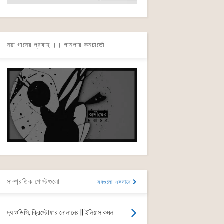
নয়া গানের প্রবাহ ।। গানপার কনচার্তো
সাম্প্রতিক পোস্টগুলো
সবগুলো একসাথে
দ্য ওডিসি, ক্রিস্টোফার নোলানের || ইলিয়াস কমল