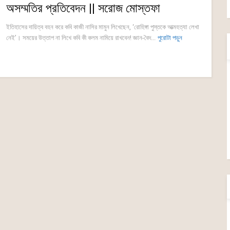
অসম্মতির প্রতিবেদন || সরোজ মোস্তফা
ইতিহাসের দায়িত্ব বহন করে কবি কাজী নাসির মামুন লিখেছেন, ‘রোহিঙ্গা পুস্তকে আত্মহত্যা লেখা
নেই’। সময়ের উত্তাপ না লিখে কবি কী কলম নামিয়ে রাখবেন! জ্ঞান-বৈদ...
পুরোটা পড়ুন