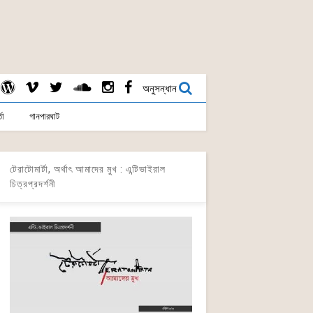
অনুসন্ধান
তা
গানপারঘাট
টেরাটোমার্টা, অর্থাৎ আমাদের মুখ : এন্টিভাইরাল
চিত্রপ্রদর্শনী