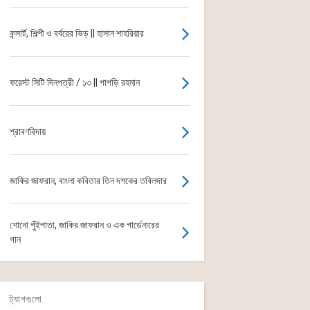
কন্সার্ট, শিল্পী ও বর্বরের ভিড় || হাসান শাহরিয়ার
ফরেস্ট সিটি দিনপত্রী / ১৩ || পাপড়ি রহমান
শ্রাবণবিদায়
জাকির জাফরান, বাংলা কবিতার তিন দশকের তবিলদার
শোনো পুঁইপাতা, জাকির জাফরান ও এক গার্ডেনারের
গান
ট্যাগগুলো