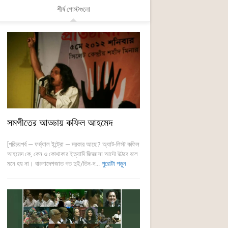
শীর্ষ পোস্টগুলো
সমগীতের আড্ডায় কফিল আহমেদ
[পরিচয়পর্ব — ফর্ম্যাল ইন্ট্রো — দরকার আছে? অ্যাট-লিস্ট কফিল
আহমেদ কে, কেন ও কোথাকার ইত্যাদি জিজ্ঞাসা আদৌ উঠবে বলে
মনে হয় না। বাংলাদেশজাত গত দুই/তিন-দ...
পুরোটা পড়ুন