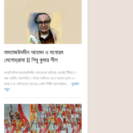
মমতাজউদদীন আহমদ ও মনোরম
মেলোড্রামা || শিবু কুমার শীল
ভাষাসৈনিক মমতাজউদদীন আহমদের অভিনয় দেখেছি টিভিতে।
মঞ্চ দেখিনি কোনোদিন। উনার অভিনয় দেখে অবাক হতাম এ-
কারণে যে অভিনয়ের ক্ষেত্রে একটা নির্দিষ্ট ম্যানারিজম ...
পুরোটা
পড়ুন