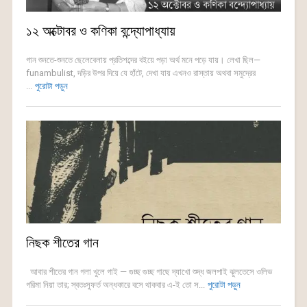
১২ অক্টোবর ও কণিকা বন্দ্যোপাধ্যায়
গান শুনতে-শুনতে ছেলেবেলায় প্রতিশব্দের বইয়ে পড়া অর্থ মনে পড়ে যায়। লেখা ছিল—
funambulist, দড়ির উপর দিয়ে যে হাঁটে, দেখা যায় এখনও রাস্তায় অথবা সমুদ্রের
...
পুরোটা পড়ুন
নিছক শীতের গান
আবার শীতের গান গলা খুলে গাই — গুচ্ছ গুচ্ছ গাছে দ্যাখো শুদ্ধ জলপাই ঝুলতেসে ওলিভ
গরিমা নিয়া তার; স্বতঃস্ফূর্ত অন্ধকারে বসে থাকবার এ-ই তো স...
পুরোটা পড়ুন