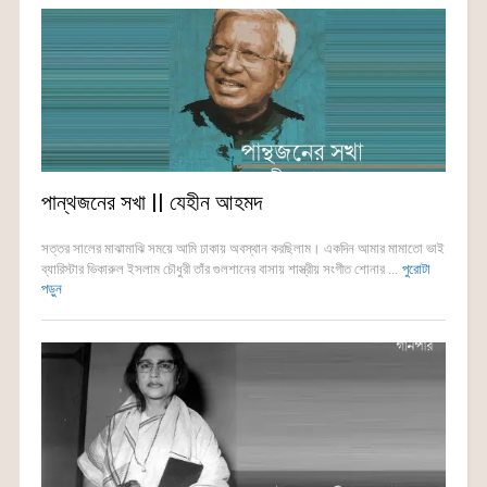
পান্থজনের সখা || যেহীন আহমদ
সত্তর সালের মাঝামাঝি সময়ে আমি ঢাকায় অবস্থান করছিলাম। একদিন আমার মামাতো ভাই
ব্যারিস্টার ভিকারুল ইসলাম চৌধুরী তাঁর গুলশানের বাসায় শাস্ত্রীয় সংগীত শোনার ...
পুরোটা
পড়ুন