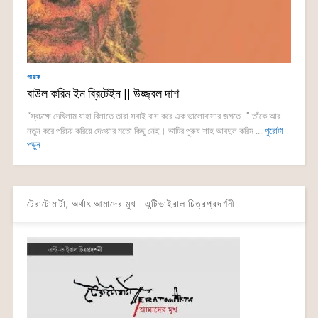
গায়ক
বাউল করিম ইন ব্রিটেইন || উজ্জ্বল দাশ
“স্বচক্ষে দেখিলাম যাহা বিলাতে তারা সবাই বাস করে এক ভালোবাসার জগতে...” তাঁকে আর
নতুন করে পরিচয় করিয়ে দেওয়ার মতো কিছু নেই। ভাটির পুরুষ শাহ আবদুল করিম ...
পুরোটা
পড়ুন
টেরাটোমার্টা, অর্থাৎ আমাদের মুখ : এন্টিভাইরাল চিত্রপ্রদর্শনী