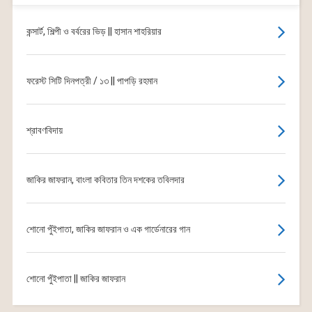
কন্সার্ট, শিল্পী ও বর্বরের ভিড় || হাসান শাহরিয়ার
ফরেস্ট সিটি দিনপত্রী / ১৩ || পাপড়ি রহমান
শ্রাবণবিদায়
জাকির জাফরান, বাংলা কবিতার তিন দশকের তবিলদার
শোনো পুঁইপাতা, জাকির জাফরান ও এক গার্ডেনারের গান
শোনো পুঁইপাতা || জাকির জাফরান