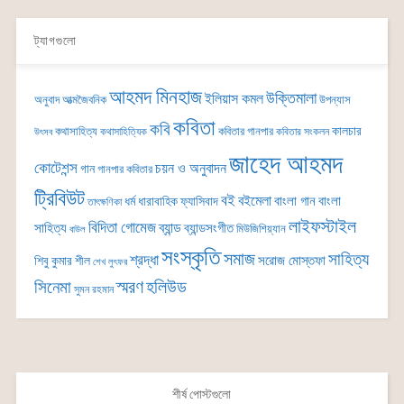
ট্যাগগুলো
আহমদ মিনহাজ
উক্তিমালা
ইলিয়াস কমল
অনুবাদ
আত্মজৈবনিক
উপন্যাস
কবিতা
কবি
কালচার
কথাসাহিত্য
কবিতার গানপার
কথাসাহিত্যিক
কবিতার সংকলন
উৎসব
জাহেদ আহমদ
কোটেশন্স
চয়ন ও অনুবাদন
গান
গানপার কবিতার
ট্রিবিউট
বই
বইমেলা
বাংলা গান
বাংলা
ধর্ম
ধারাবাহিক
ফ্যাসিবাদ
তাৎক্ষণিকা
লাইফস্টাইল
বিদিতা গোমেজ
ব্যান্ড
সাহিত্য
ব্যান্ডসংগীত
মিউজিশিয়্যান
বাউল
সংস্কৃতি
সমাজ
সাহিত্য
শ্রদ্ধা
সরোজ মোস্তফা
শিবু কুমার শীল
শেখ লুৎফর
সিনেমা
স্মরণ
হলিউড
সুমন রহমান
শীর্ষ পোস্টগুলো