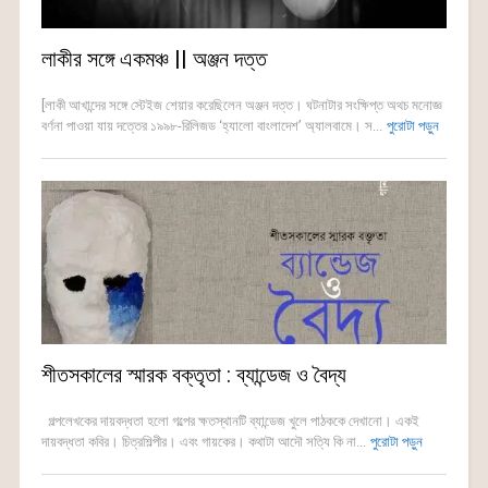
লাকীর সঙ্গে একমঞ্চ || অঞ্জন দত্ত
[লাকী আখান্দের সঙ্গে স্টেইজ শেয়ার করেছিলেন অঞ্জন দত্ত। ঘটনাটার সংক্ষিপ্ত অথচ মনোজ্ঞ
বর্ণনা পাওয়া যায় দত্তের ১৯৯৮-রিলিজড ‘হ্যালো বাংলাদেশ’ অ্যালবামে। স...
পুরোটা পড়ুন
শীতসকালের স্মারক বক্তৃতা : ব্যান্ডেজ ও বৈদ্য
গল্পলেখকের দায়বদ্ধতা হলো গল্পের ক্ষতস্থানটি ব্যান্ডেজ খুলে পাঠককে দেখানো। একই
দায়বদ্ধতা কবির। চিত্রশিল্পীর। এবং গায়কের। কথাটা আদৌ সত্যি কি না...
পুরোটা পড়ুন