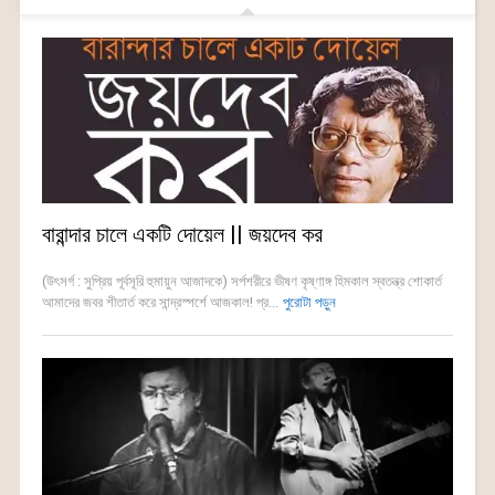
বারান্দার চালে একটি দোয়েল || জয়দেব কর
(উৎসর্গ : সুপ্রিয় পূর্বসূরি হুমায়ুন আজাদকে) সর্পশরীরে ভীষণ কৃষ্ণাঙ্গ হিমকাল স্বতন্ত্র শোকার্ত
আমাদের জবর শীতার্ত করে সান্দ্রস্পর্শে আজকাল! প্র...
পুরোটা পড়ুন