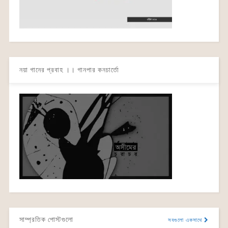
নয়া গানের প্রবাহ ।। গানপার কনচার্তো
সাম্প্রতিক পোস্টগুলো
সবগুলো একসাথে