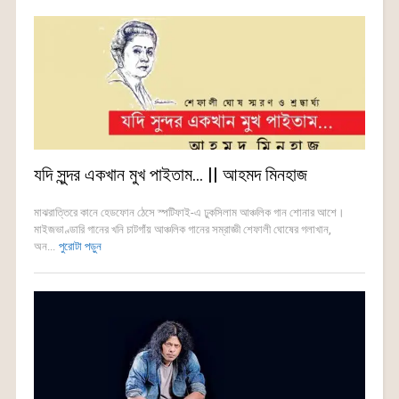
যদি সুন্দর একখান মুখ পাইতাম… || আহমদ মিনহাজ
মাঝরাত্তিরে কানে হেডফোন ঠেসে স্পটিফাই-এ ঢুকসিলাম আঞ্চলিক গান শোনার আশে।
মাইজভাণ্ডারি গানের খনি চাটগাঁয় আঞ্চলিক গানের সম্রাজ্ঞী শেফালী ঘোষের গলাখান,
অন...
পুরোটা পড়ুন