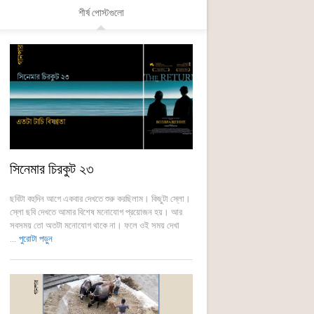
শীর্ষ পোস্টগুলো
সিনেমার চিরকুট ২৩
ছবিটা বহুদিন আগে একবার দেখতে শুরু করছিলাম। কিছুটা স্লো।
স্লো ছবি দেখতে আমার বিশেষ মনোযোগ প্রয়োজন হয়। আর
সবসময় তো অতটা মনোযোগ থাকে না। ফলে ওই সময় দেখা
...
পুরোটা পড়ুন