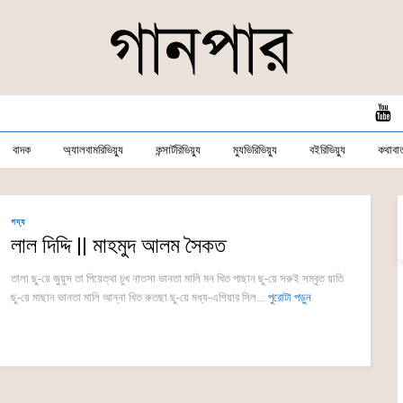
বাদক
অ্যালবামরিভিয়্যু
কন্সার্টরিভিয়্যু
ম্যুভিরিভিয়্যু
বইরিভিয়্যু
কথাবার্
গদ্য
লাল দিদ্দি || মাহমুদ আলম সৈকত
তালা ছু-য়ে জুয়ুস তা পিয়েত্থা চুখ নাতসা ভানতা মালি মন খিত পাছান ছু-য়ে সরুই সম্বৃত য়াতি
ছু-য়ে মাছান ভানতা মালি আন্না খিত রুতছা ছু-য়ে মধ্য-এশিয়ার সিল...
পুরোটা পড়ুন