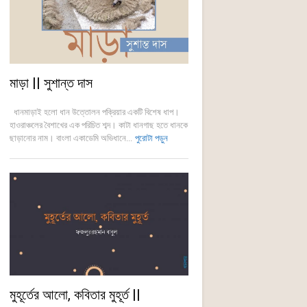
মাড়া || সুশান্ত দাস
ধানমাড়াই হলো ধান উত্তোলন পক্রিয়ার একটি বিশেষ ধাপ।
হাওরাঞ্চলের বৈশাখের এক পরিচিত শব্দ। কাটা ধানগাছ হতে ধানকে
ছাড়ানোর নাম। বাংলা একাডেমি অভিধানে...
পুরোটা পড়ুন
মুহূর্তের আলো, কবিতার মুহূর্ত ||