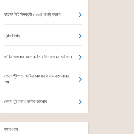
ফরেস্ট সিটি দিনপত্রী / ১৩ || পাপড়ি রহমান
শ্রাবণবিদায়
জাকির জাফরান, বাংলা কবিতার তিন দশকের তবিলদার
শোনো পুঁইপাতা, জাকির জাফরান ও এক গার্ডেনারের
গান
শোনো পুঁইপাতা || জাকির জাফরান
ট্যাগগুলো