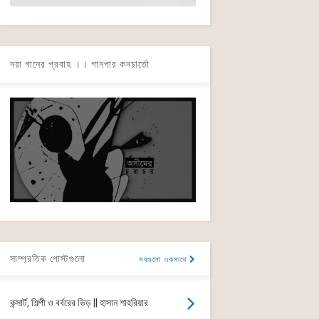
নয়া গানের প্রবাহ ।। গানপার কনচার্তো
সাম্প্রতিক পোস্টগুলো
সবগুলো একসাথে
কন্সার্ট, শিল্পী ও বর্বরের ভিড় || হাসান শাহরিয়ার