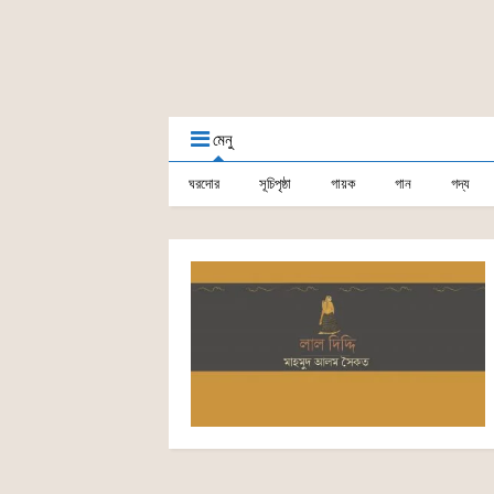
মেনু
ঘরদোর
সূচিপৃষ্ঠা
গায়ক
গান
গদ্য