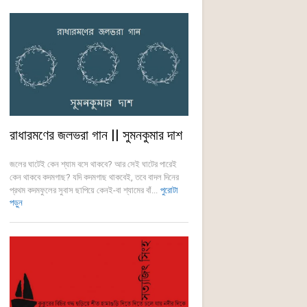
রাধারমণের জলভরা গান || সুমনকুমার দাশ
জলের ঘাটেই কেন শ্যাম বসে থাকবে? আর সেই ঘাটের পারেই
কেন থাকবে কদমগাছ? যদি কদমগাছ থাকবেই, তবে বাদল দিনের
প্রথম কদমফুলের সুবাস ছাপিয়ে কেনই-বা শ্যামের বাঁ...
পুরোটা
পড়ুন