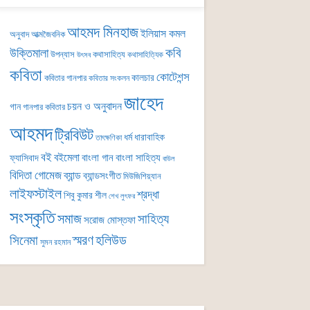
আহমদ মিনহাজ
ইলিয়াস কমল
অনুবাদ
আত্মজৈবনিক
কবি
উক্তিমালা
উপন্যাস
কথাসাহিত্য
কথাসাহিত্যিক
উৎসব
কবিতা
কোটেশন্স
কালচার
কবিতার গানপার
কবিতার সংকলন
জাহেদ
চয়ন ও অনুবাদন
গান
গানপার কবিতার
আহমদ
ট্রিবিউট
ধর্ম
ধারাবাহিক
তাৎক্ষণিকা
বই
বইমেলা
বাংলা গান
বাংলা সাহিত্য
ফ্যাসিবাদ
বাউল
বিদিতা গোমেজ
ব্যান্ড
ব্যান্ডসংগীত
মিউজিশিয়্যান
লাইফস্টাইল
শ্রদ্ধা
শিবু কুমার শীল
শেখ লুৎফর
সংস্কৃতি
সমাজ
সাহিত্য
সরোজ মোস্তফা
সিনেমা
স্মরণ
হলিউড
সুমন রহমান