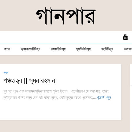
বাদক
অ্যালবামরিভিয়্যু
কন্সার্টরিভিয়্যু
ম্যুভিরিভিয়্যু
বইরিভিয়্যু
কথাবার্
গদ্য
পঞ্চতত্ত্ব || সুমন রহমান
খুব মনে পড়ে এবং আহমেদ মুজিব আহমেদ মুজিব ছিলেন। এত নীরবেও যে থাকা যায়, তারই
দৃষ্টান্ত হয়ে থাকার জন্য যেন! দুটি কাব্যগ্রন্থ, একটি মৃত্যুর আগে প্রকাশিত,...
পুরোটা পড়ুন