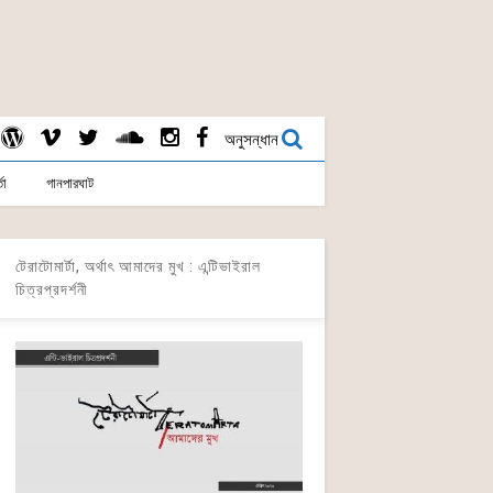
অনুসন্ধান
তা
গানপারঘাট
টেরাটোমার্টা, অর্থাৎ আমাদের মুখ : এন্টিভাইরাল
চিত্রপ্রদর্শনী