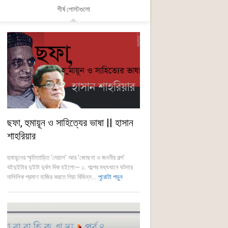
শীর্ষ পোস্টগুলো
ছফা, হুমায়ূন ও সাহিত্যের ভাষা || হাসান
শাহরিয়ার
হুমায়ূনের স্মৃতিতাড়িত ‘দেয়াল’ আর ‘জোছনা ও জননীর গল্প’
বইদুইটার দুইটা দুর্বল দিক হইলো— ১. গল্পের মধ্যখানে ঘটনার
দালিলিক প্রমাণ হাজির করতে গিয়া বিভিন্ন...
পুরোটা পড়ুন