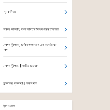
শ্রাবণবিদায়
জাকির জাফরান, বাংলা কবিতার তিন দশকের তবিলদার
শোনো পুঁইপাতা, জাকির জাফরান ও এক গার্ডেনারের
গান
শোনো পুঁইপাতা || জাকির জাফরান
জন্মগানের কৃতজ্ঞতা || মনোজ দাস
ট্যাগগুলো