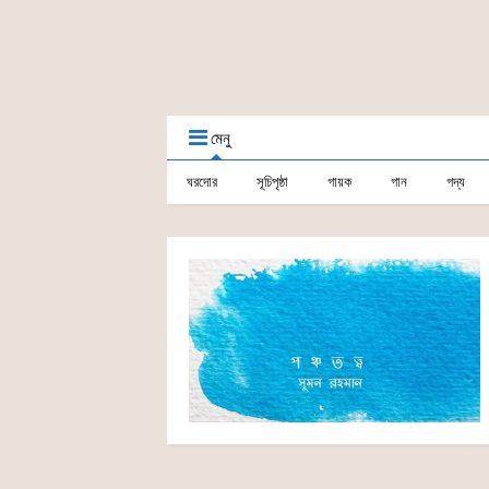
মেনু
ঘরদোর
সূচিপৃষ্ঠা
গায়ক
গান
গদ্য