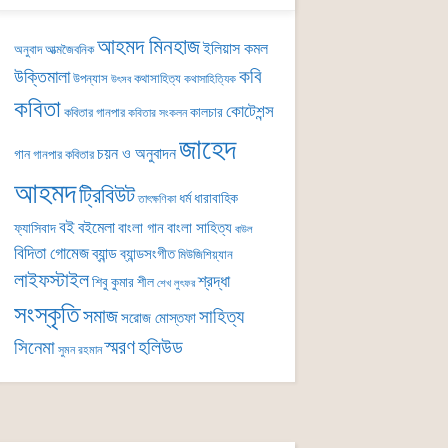
আহমদ মিনহাজ
ইলিয়াস কমল
অনুবাদ
আত্মজৈবনিক
কবি
উক্তিমালা
উপন্যাস
কথাসাহিত্য
কথাসাহিত্যিক
উৎসব
কবিতা
কোটেশন্স
কালচার
কবিতার গানপার
কবিতার সংকলন
জাহেদ
চয়ন ও অনুবাদন
গান
গানপার কবিতার
আহমদ
ট্রিবিউট
ধর্ম
ধারাবাহিক
তাৎক্ষণিকা
বই
বইমেলা
বাংলা গান
বাংলা সাহিত্য
ফ্যাসিবাদ
বাউল
বিদিতা গোমেজ
ব্যান্ড
ব্যান্ডসংগীত
মিউজিশিয়্যান
লাইফস্টাইল
শ্রদ্ধা
শিবু কুমার শীল
শেখ লুৎফর
সংস্কৃতি
সমাজ
সাহিত্য
সরোজ মোস্তফা
সিনেমা
স্মরণ
হলিউড
সুমন রহমান