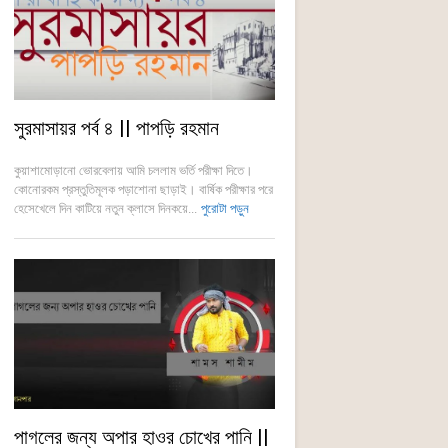
সুরমাসায়র পর্ব ৪ || পাপড়ি রহমান
কুয়াশামোড়ানো ভোরবেলায় আমি চললাম ভর্তি পরীক্ষা দিতে।
কোনোরকম প্রস্তুতিমূলক পড়াশোনা ছাড়াই। বার্ষিক পরীক্ষার পরে
হেসেখেলে দিন কাটিয়ে নতুন ক্লাসে দিনকয়ে...
পুরোটা পড়ুন
পাগলের জন্য অপার হাওর চোখের পানি ||