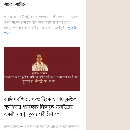
শামস শামীম
আসমানের স্থায়ী বাসিন্দা হলো পাগল হাসান! পাগল হাসান ওরফে
হাসান মতিউর রহমানের লগে কখনো সরাসরি আড্ডা হয়নি।
বিভিন্ন অনুষ্ঠানে পলকে হাইহ্যালো হতো। এতটুকুই...
পুরোটা
পড়ুন
রনজিৎ রক্ষিত : গণতান্ত্রিক ও সাংস্কৃতিক
স্বাধিকার প্রতিষ্ঠায় নিরন্তর লড়াইয়ের
একটি নাম || কুমার প্রীতীশ বল
রনজিৎ রক্ষিত — এ নামটি উচ্চারিত হলে চোখের সামনে জ্বলজ্বল