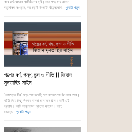
করে ওঠে অনেক প্রতিষ্ঠানের ছবি। মনে পড়ে যায় নানান
আন্দোলন-সংগ্রাম, কত চড়াই-উৎরাই! ধীরেন্দ্রনাথ...
পুরোটা পড়ুন
গল্পের বর্ণ, গন্ধ, ছন্দ ও গীতি || জিহাদ
মুনতাছির সাইম
‘হেমন্তের দিন’ পড়ে শেষ করেছি বেশ কতকগুলো দিন হয়ে গেল।
বইটা নিয়ে কিছু লিখবার বাসনা মনে মনে ছিল। তাই এই
প্রয়াস। আমি আজন্মকাল গ্রামের সন্তান। তাই
হেমন্ত...
পুরোটা পড়ুন