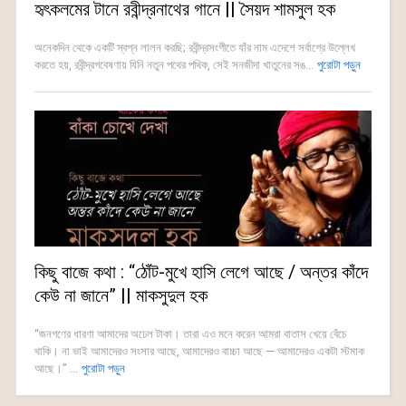
হৃৎকলমের টানে রবীন্দ্রনাথের গানে || সৈয়দ শামসুল হক
অনেকদিন থেকে একটি স্বপ্ন লালন করছি; রবীন্দ্রসংগীতে যাঁর নাম এদেশে সর্বাগ্রে উল্লেখ
করতে হয়, রবীন্দ্রগবেষণায় যিনি নতুন পথের পথিক, সেই সনজীদা খাতুনের সঙ...
পুরোটা পড়ুন
কিছু বাজে কথা : “ঠোঁট-মুখে হাসি লেগে আছে / অন্তর কাঁদে
কেউ না জানে” || মাকসুদুল হক
“জনগণের ধারণা আমাদের অঢেল টাকা। তারা এও মনে করেন আমরা বাতাস খেয়ে বেঁচে
থাকি। না ভাই আমাদেরও সংসার আছে, আমাদেরও বাচ্চা আছে — আমাদেরও একটা স্টমাক
আছে।” ...
পুরোটা পড়ুন