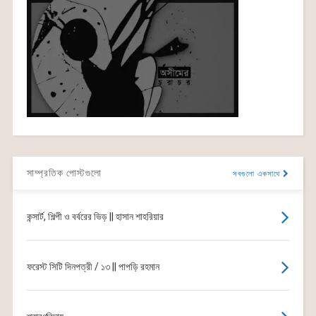
সাম্প্রতিক পোস্টগুলো
সবগুলো একসাথে
কন্সার্ট, শিল্পী ও বর্বরের ভিড় || হাসান শাহরিয়ার
ফরেস্ট সিটি দিনপত্রী / ১৩ || পাপড়ি রহমান