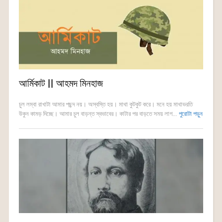
আর্মিকাট || আহমদ মিনহাজ
চুল লম্বা রাখাটা আমার পছন্দ নয়। অস্বস্তি হয়। মাথা কুটকুট করে। মনে হয় মাথাভরতি
উকুন কামড় দিচ্ছে। আমার চুল বাড়ন্ত স্বভাবের। কাটার পর বাড়তে সময় লাগ...
পুরোটা পড়ুন