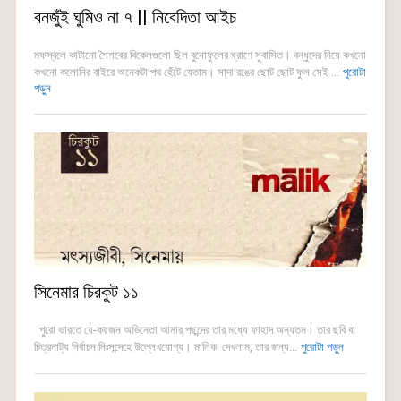
বনজুঁই ঘুমিও না ৭ || নিবেদিতা আইচ
মফস্বলে কাটানো শৈশবের বিকেলগুলো ছিল বুনোফুলের ঘ্রাণে সুবাসিত। বন্ধুদের নিয়ে কখনো
কখনো কলোনির বাইরে অনেকটা পথ হেঁটে যেতাম। সাদা রঙের ছোট ছোট ফুল সেই ...
পুরোটা
পড়ুন
সিনেমার চিরকুট ১১
পুরো ভারতে যে-কয়জন অভিনেতা আমার পছন্দের তার মধ্যে ফাহাদ অন্যতম। তার ছবি বা
চিত্রনাট্য নির্বাচন নিঃসন্দেহে উল্লেখযোগ্য। মালিক দেখলাম, তার জন্য...
পুরোটা পড়ুন