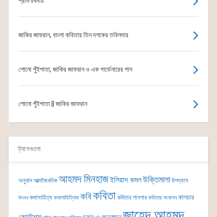
শ্রাবণবিদায়
জাকির জাফরান, বাংলা কবিতার তিন দশকের তবিলদার
শোনো পুঁইপাতা, জাকির জাফরান ও এক গার্ডেনারের গান
শোনো পুঁইপাতা || জাকির জাফরান
ট্যাগগুলো
আহমদ মিনহাজ
উক্তিমালা
ইলিয়াস কমল
অনুবাদ
আত্মজৈবনিক
উপন্যাস
কবিতা
কবি
কালচার
কথাসাহিত্য
কবিতার গানপার
কথাসাহিত্যিক
কবিতার সংকলন
উৎসব
জাহেদ আহমদ