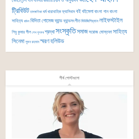
কোটেশন্স
চয়ন ও অনুবাদন
গান
গানপার কবিতার
ট্রিবিউট
বই
বইমেলা
বাংলা গান
বাংলা
ধর্ম
ধারাবাহিক
ফ্যাসিবাদ
তাৎক্ষণিকা
লাইফস্টাইল
বিদিতা গোমেজ
ব্যান্ড
সাহিত্য
ব্যান্ডসংগীত
মিউজিশিয়্যান
বাউল
সংস্কৃতি
সমাজ
সাহিত্য
শ্রদ্ধা
সরোজ মোস্তফা
শিবু কুমার শীল
শেখ লুৎফর
সিনেমা
স্মরণ
হলিউড
সুমন রহমান
শীর্ষ পোস্টগুলো