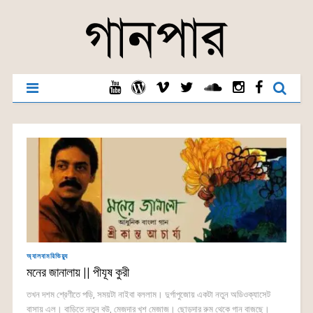
অ্যালবামরিভিয়্যু
মনের জানালায় || পীযূষ কুরী
তখন দশম শ্রেণীতে পড়ি, সময়টা নাইবা বললাম। দুর্গাপুজোয় একটা নতুন অডিওক্যাসেট
বাসায় এল। বাড়িতে নতুন বউ, মেজদার খুশ মেজাজ। ছোড়দার রুম থেকে গান বাজছে।