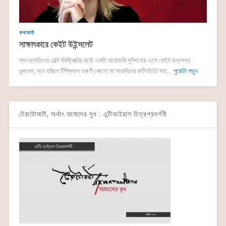
কথাবার্তা
সাক্ষাৎকারে কেইট উইন্সলেট
ম্যানহ্যাটানের চেল্সি ডিস্ট্রিক্টের ছোট্ট একটা বারোয়ারি মুদিখানায় এসে কেইট হন্তদন্ত
ঢুকলেন, মনে হচ্ছিল টিপিক্যাল তরুণী কোনো মা সারাদিনের রুটিনটাইট মহা...
পুরোটা পড়ুন
টেরাটোমার্টা, অর্থাৎ আমাদের মুখ : এন্টিভাইরাল চিত্রপ্রদর্শনী