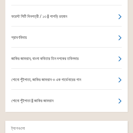
ফরেস্ট সিটি দিনপত্রী / ১৩ || পাপড়ি রহমান
শ্রাবণবিদায়
জাকির জাফরান, বাংলা কবিতার তিন দশকের তবিলদার
শোনো পুঁইপাতা, জাকির জাফরান ও এক গার্ডেনারের গান
শোনো পুঁইপাতা || জাকির জাফরান
ট্যাগগুলো