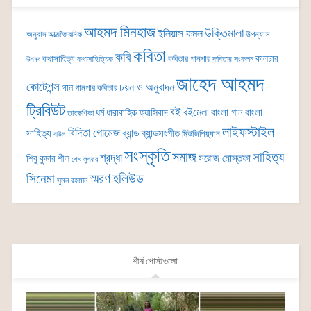
আহমদ মিনহাজ
উক্তিমালা
ইলিয়াস কমল
অনুবাদ
আত্মজৈবনিক
উপন্যাস
কবিতা
কবি
কালচার
কথাসাহিত্য
কবিতার গানপার
কথাসাহিত্যিক
কবিতার সংকলন
উৎসব
জাহেদ আহমদ
কোটেশন্স
চয়ন ও অনুবাদন
গান
গানপার কবিতার
ট্রিবিউট
বই
বইমেলা
বাংলা গান
বাংলা
ধর্ম
ধারাবাহিক
ফ্যাসিবাদ
তাৎক্ষণিকা
লাইফস্টাইল
বিদিতা গোমেজ
ব্যান্ড
সাহিত্য
ব্যান্ডসংগীত
মিউজিশিয়্যান
বাউল
সংস্কৃতি
সমাজ
সাহিত্য
শ্রদ্ধা
সরোজ মোস্তফা
শিবু কুমার শীল
শেখ লুৎফর
সিনেমা
স্মরণ
হলিউড
সুমন রহমান
শীর্ষ পোস্টগুলো