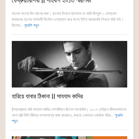
ফেব্রুয়ারিশিখা || শাহবাগ ২০১৩ স্মরণিকা
অনেক অনেক দিন আগের কথা। বাংলায় লিখতে জানতাম না আমি বিলকুল। মোস্তফা
জব্বারের ছেলের নামধারী সিস্টেম এস্তেমাল করে বাংলা টাইপ আজোবধি শিখতে পারি নাই।
মিনোয়...
পুরোটা পড়ুন
হারিয়ে যাবার ঠিকানা || সাযযাদ কাদির
[সদ্যপ্রয়াত কবি সাযযাদ কাদির পেশাজীবনে ছিলেন সাংবাদিক। ২০১৭ এপ্রিলে জীবনাবসানের
আগ অব্দি তিনি বিভিন্ন সংবাদপত্রে কাজ করেছেন, কখনো একসঙ্গে একাধিক পত্রি...
পুরোটা
পড়ুন