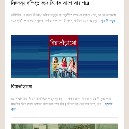
লিটলম্যাগলিপ্ত বছর বিশেক আগে আর পরে
কবিগিরির ১৪ বছরে কী হয়? কবিতা চতুর্ভূজ না চতুর্দশী? দশক যে ফুরায়ে গেল, কে কে অন্যতম
কণ্ঠস্বর? —আমজাদ সুজন, কবি ও সম্পাদক উল্লেখ, পত্রিকার ১৪ বছরপূর...
পুরোটা পড়ুন
বিয়াভাঁড়ামো
মডার্ন দুনিয়ায় বেঁচে থাকার কিমৎ অত্যন্ত চড়া। আপাতচক্ষে দেখে মনে হয় কী সুন্দর আর
সাবলীল বেঁচে থাকা! আসলে ব্যাপারটা তার উল্টা। বাঁচতে হয় বেহায়ার মতো, অগ...
পুরোটা
পড়ুন