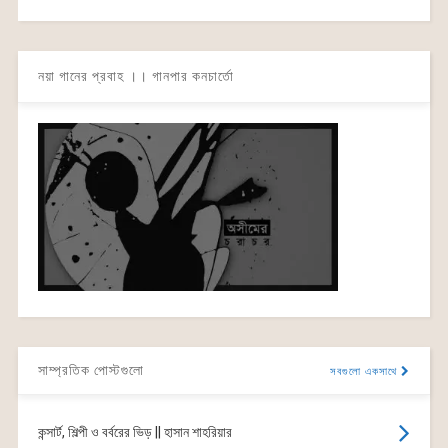
নয়া গানের প্রবাহ ।। গানপার কনচার্তো
সাম্প্রতিক পোস্টগুলো
সবগুলো একসাথে
কন্সার্ট, শিল্পী ও বর্বরের ভিড় || হাসান শাহরিয়ার