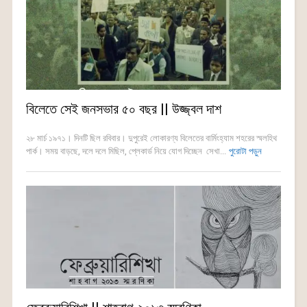
বিলেতে সেই জনসভার ৫০ বছর || উজ্জ্বল দাশ
২৮ মার্চ ১৯৭১। দিনটি ছিল রবিবার। দুপুরেই লোকারণ্য বিলেতের বার্মিংহ্যাম শহরের স্মলহিথ
পার্ক। সময় বাড়ছে, দলে দলে মিছিল, প্লেকার্ড নিয়ে যোগ দিচ্ছেন সেখা...
পুরোটা পড়ুন