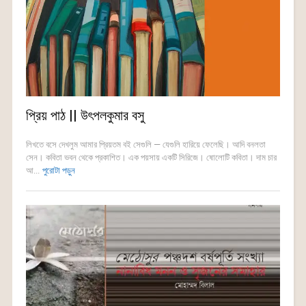
প্রিয় পাঠ || উৎপলকুমার বসু
লিখতে বসে দেখলুম আমার প্রিয়তম বই সেগুলি — যেগুলি হারিয়ে ফেলেছি। আদি বনলতা
সেন। কবিতা ভবন থেকে প্রকাশিত। এক পয়সায় একটি সিরিজে। ষোলোটি কবিতা। দাম চার
আ...
পুরোটা পড়ুন