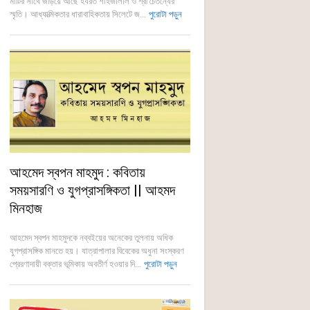
মাটির সাথে জড়িয়ে আছে হযরত শাহজালাল ও শ্রী চৈতন্যের
স্মৃতি। আধ্যাত্মিকতার ধারাবাহিকতায় সিলেটে জ...
পুরোটা পড়ুন
আহমেদ স্বপন মাহমুদ : কবিতায়
সময়সারণি ও যুগপ্রাসঙ্গিকতা || আহমদ
মিনহাজ
আহমেদ স্বপন মাহমুদকে নব্বইয়ের অনেকের তুলনায় অধিক
যুগপ্রাসঙ্গিক মানতে হয়। যাত্রাপালার বিবেকের অধুনা সংস্করণ
প্রেরণাদায়ী বক্তার ভূমিকায় অবতীর্ণ হওয়ার দি...
পুরোটা পড়ুন