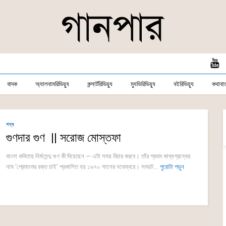
বাদক
অ্যালবামরিভিয়্যু
কন্সার্টরিভিয়্যু
ম্যুভিরিভিয়্যু
বইরিভিয়্যু
কথাবার্
গদ্য
গুণদার গুণ || সরোজ মোস্তফা
বাংলা কবিতায় নির্মলেন্দু গুণ কী দিয়েছেন — এটা সময় বিচার করবে। তাঁর প্রথম কাব্যগ্রন্থের
নাম ‘প্রেমাংশুর রক্ত চাই’ প্রকাশিত হয় ১৯৭০ সালের নভেম্বরে। সময়ট...
পুরোটা পড়ুন