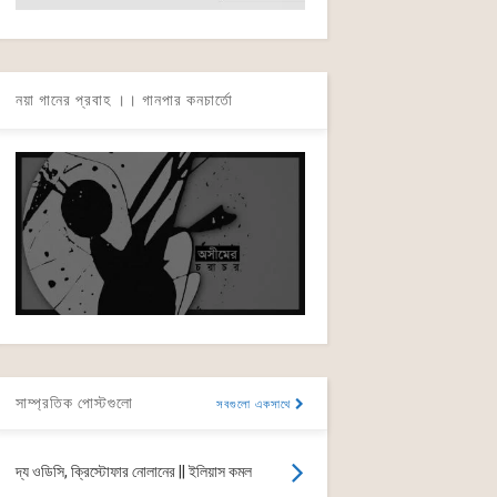
নয়া গানের প্রবাহ ।। গানপার কনচার্তো
সাম্প্রতিক পোস্টগুলো
সবগুলো একসাথে
দ্য ওডিসি, ক্রিস্টোফার নোলানের || ইলিয়াস কমল