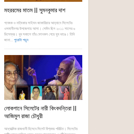
মহররমের মাতম || সুমনকুমার দাশ
গবেষক ও নাট্যকার সাইমন জাকারিয়ার আহ্বানে সিলেটের
ওসমানীনগর উপজেলায় আসা। সেদিন ছিল ২০১১ সালের ৬
ডিসেম্বর। খুব সকালে তাঁর ফোনকল পেয়ে ঘুম ভাঙে। তিনি
জানা...
পুরোটা পড়ুন
লোকগানে সিলেটের নারী কিংবদন্তিরা ||
আজিমুল রাজা চৌধুরী
আধ্যাত্মিক রাজধানী হিসেবে সিলেট বিশ্বময় পরিচিত। সিলেটের