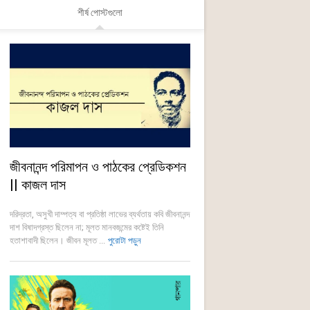
শীর্ষ পোস্টগুলো
জীবনানন্দ পরিমাপন ও পাঠকের প্রেডিকশন
|| কাজল দাস
দরিদ্রতা, অসুখী দাম্পত্য বা প্রতিষ্ঠা লাভের ব্যর্থতায় কবি জীবনানন্দ
দাশ বিষাদগ্রস্ত ছিলেন না; মূলত মানবজন্মের কষ্টেই তিনি
হতাশাবাদী ছিলেন। জীবন মূলত ...
পুরোটা পড়ুন