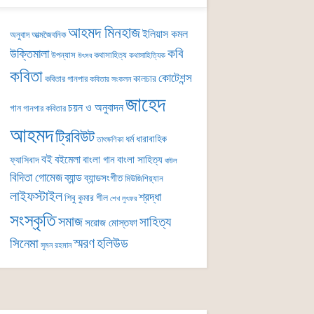
আহমদ মিনহাজ
ইলিয়াস কমল
অনুবাদ
আত্মজৈবনিক
কবি
উক্তিমালা
উপন্যাস
কথাসাহিত্য
কথাসাহিত্যিক
উৎসব
কবিতা
কোটেশন্স
কালচার
কবিতার গানপার
কবিতার সংকলন
জাহেদ
চয়ন ও অনুবাদন
গান
গানপার কবিতার
আহমদ
ট্রিবিউট
ধর্ম
ধারাবাহিক
তাৎক্ষণিকা
বই
বইমেলা
বাংলা গান
বাংলা সাহিত্য
ফ্যাসিবাদ
বাউল
বিদিতা গোমেজ
ব্যান্ড
ব্যান্ডসংগীত
মিউজিশিয়্যান
লাইফস্টাইল
শ্রদ্ধা
শিবু কুমার শীল
শেখ লুৎফর
সংস্কৃতি
সমাজ
সাহিত্য
সরোজ মোস্তফা
সিনেমা
স্মরণ
হলিউড
সুমন রহমান