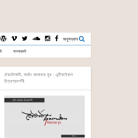
অনুসন্ধান
তা
গানপারঘাট
টেরাটোমার্টা, অর্থাৎ আমাদের মুখ : এন্টিভাইরাল
চিত্রপ্রদর্শনী