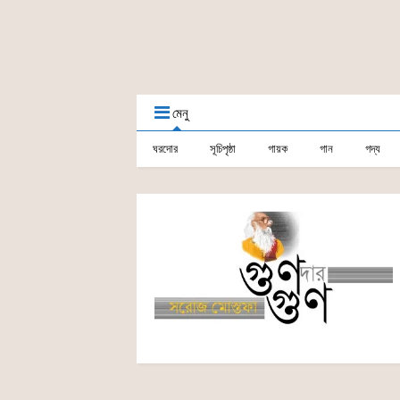
মেনু
ঘরদোর
সূচিপৃষ্ঠা
গায়ক
গান
গদ্য