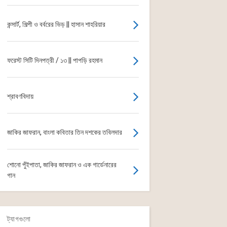
কন্সার্ট, শিল্পী ও বর্বরের ভিড় || হাসান শাহরিয়ার
ফরেস্ট সিটি দিনপত্রী / ১৩ || পাপড়ি রহমান
শ্রাবণবিদায়
জাকির জাফরান, বাংলা কবিতার তিন দশকের তবিলদার
শোনো পুঁইপাতা, জাকির জাফরান ও এক গার্ডেনারের
গান
ট্যাগগুলো