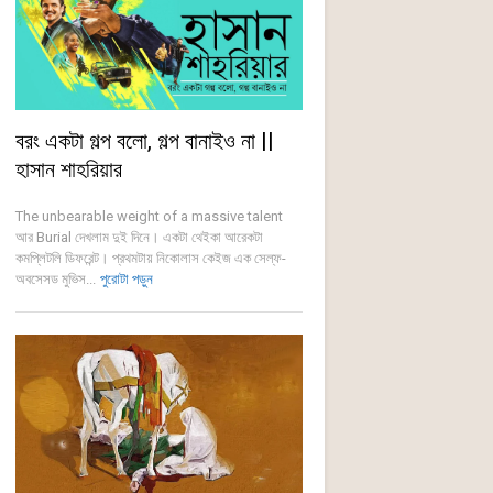
বরং একটা গল্প বলো, গল্প বানাইও না ||
হাসান শাহরিয়ার
The unbearable weight of a massive talent
আর Burial দেখলাম দুই দিনে। একটা থেইকা আরেকটা
কমপ্লিটলি ডিফরেন্ট। প্রথমটায় নিকোলাস কেইজ এক সেল্ফ-
অবসেসড মুভিস...
পুরোটা পড়ুন