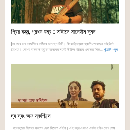
প্রিয় যন্ত্র, প্রথম যন্ত্র :: সাইদুস সালেহীন সুমন
[বহু বছর ধরে বেজগিটার বাজিয়ে চলেছেন তিনি। কিংবদন্তিপ্রায় খ্যাতি পেয়েছেন বেইজিস্ট
হিশেবে। দেশের নামজাদা ব্যান্ড অনেকের সঙ্গেই দীর্ঘদিন বাজিয়ে একসময় নিজ...
পুরোটা পড়ুন
দ্য স্যং অফ স্কর্পিয়ন্স
গত বছরের হিসেবে সবশেষ দেখা সিনেমা এইটা। এই বছর এখনও একটা ছবিও দেখে শেষ