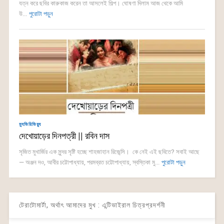
যত্ন করে ছবির কারুকাজ করেন তা আসলেই শিল্প। ঘোষণা দিলাম আজ থেকে আমি
উ...
পুরোটা পড়ুন
ম্যুভিরিভিয়্যু
দেখোয়াড়ের দিনপত্রী || রবিন দাস
সৃজিত মুখার্জির এক সুন্দর সৃষ্টি হচ্ছে শাহজাহান রিজেন্সি। কে নেই এই ছবিতে? সবাই আছে
— অঞ্জন দও, আবীর চট্টোপাধ্যায়, পরমব্রত চট্টোপাধ্যায়, স্বস্তিকা মু...
পুরোটা পড়ুন
টেরাটোমার্টা, অর্থাৎ আমাদের মুখ : এন্টিভাইরাল চিত্রপ্রদর্শনী