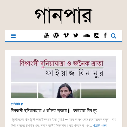
ম্যুভিরিভিয়্যু
বিধ্বংসী দুনিয়াযাত্রা ও জনৈক ত্রাতা || ফাইয়াজ বিন নুর
খ্রিস্টানদের যিশুখ্রিস্ট আর ইসলামে ইসা (আ.) — যাকে আদর্শ মেনে চলে অনেক মানুষ। যার
উপর মানুষের বিশ্বাস এবং সম্মান দুটোই বিদ্যমান। যার পুনর্জন্ম বা পৃথি...
পুরোটা পড়ুন