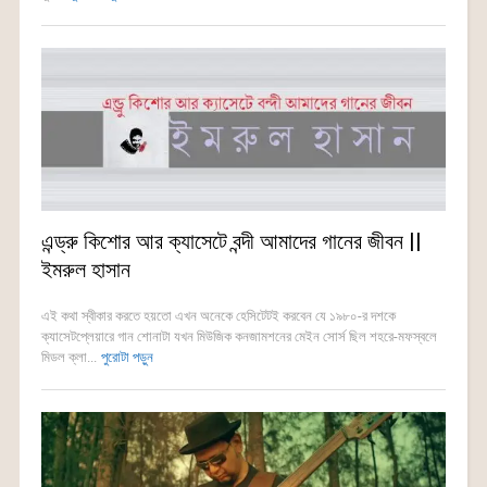
এন্ড্রু কিশোর আর ক্যাসেটে বন্দী আমাদের গানের জীবন ||
ইমরুল হাসান
এই কথা স্বীকার করতে হয়তো এখন অনেকে হেসিটেটই করবেন যে ১৯৮০-র দশকে
ক্যাসেটপ্লেয়ারে গান শোনাটা যখন মিউজিক কনজামশনের মেইন সোর্স ছিল শহরে-মফস্বলে
মিডল ক্লা...
পুরোটা পড়ুন