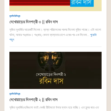
ম্যুভিরিভিয়্যু
দেখোয়াড়ের দিনপত্রী ৩ || রবিন দাস
সৃজিত মুখার্জির আরেকটি সিনেমা। ব্যস্ত পরিচালকের পরপর সিনেমা মুক্তি পাচ্ছে। এটা ভালো
ঘটনা, আবার শঙ্কারও। শঙ্কার, কেননা ব্যস্ততার চাপে একের পর এক সিনেমা...
পুরোটা
পড়ুন
ম্যুভিরিভিয়্যু
দেখোয়াড়ের দিনপত্রী ২ || রবিন দাস
সৃজিত মুখার্জির ছবিগুলো যতই দেখছি রীতিমতো উনার ফ্যান হয়ে যাচ্ছি। এত সুন্দর করে এত