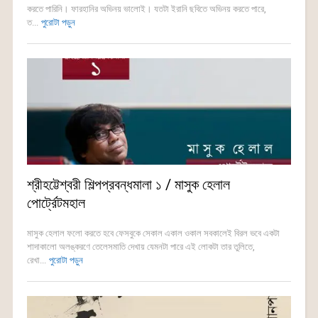
করতে পারিনি। ফারহানির অভিনয় ভালোই। যতটা ইরানি ছবিতে অভিনয় করতে পারে,
ত...
পুরোটা পড়ুন
শ্রীহট্টেশ্বরী শিল্পপ্রবন্ধমালা ১ / মাসুক হেলাল
পোর্ট্রেটমহাল
মাসুক হেলাল ফলো করতে হবে ফেসবুকে সেকাল একাল ওকাল সবকালেই বিরল ভবে একটা
শাদাকালো অলঙ্করণে তেলেসমাতি দেখায় যেমনটা পারে এই লোকটা তার তুলিতে,
রেখা...
পুরোটা পড়ুন