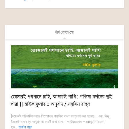
শীর্ষ পোস্টগুলো
তোমারই পথপানে চাহি, আমারই পাখি : পশ্চিমা দর্শনের দুই
ধারা || মাইক ফুলার :: অনুবাদ / মহসিন রাহুল
[কয়েকটি পারিভাষিক শব্দের নিম্নোক্ত প্রচলিত বাংলা অনুসরণ করা হয়েছে। এবং, কিছু
ইংরেজি শব্দ/বাক্য অনুবাদ না করেই রাখা হলো। অভিজ্ঞতাবাদ — empiricism,
যুক...
পুরোটা পড়ুন