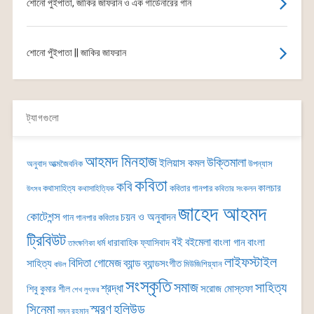
শোনো পুঁইপাতা, জাকির জাফরান ও এক গার্ডেনারের গান
শোনো পুঁইপাতা || জাকির জাফরান
ট্যাগগুলো
আহমদ মিনহাজ
উক্তিমালা
ইলিয়াস কমল
অনুবাদ
আত্মজৈবনিক
উপন্যাস
কবিতা
কবি
কালচার
কথাসাহিত্য
কবিতার গানপার
কথাসাহিত্যিক
কবিতার সংকলন
উৎসব
জাহেদ আহমদ
কোটেশন্স
চয়ন ও অনুবাদন
গান
গানপার কবিতার
ট্রিবিউট
বই
বইমেলা
বাংলা গান
বাংলা
ধর্ম
ধারাবাহিক
ফ্যাসিবাদ
তাৎক্ষণিকা
লাইফস্টাইল
বিদিতা গোমেজ
ব্যান্ড
সাহিত্য
ব্যান্ডসংগীত
মিউজিশিয়্যান
বাউল
সংস্কৃতি
সমাজ
সাহিত্য
শ্রদ্ধা
সরোজ মোস্তফা
শিবু কুমার শীল
শেখ লুৎফর
সিনেমা
স্মরণ
হলিউড
সুমন রহমান