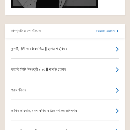
সাম্প্রতিক পোস্টগুলো
সবগুলো একসাথে
কন্সার্ট, শিল্পী ও বর্বরের ভিড় || হাসান শাহরিয়ার
ফরেস্ট সিটি দিনপত্রী / ১৩ || পাপড়ি রহমান
শ্রাবণবিদায়
জাকির জাফরান, বাংলা কবিতার তিন দশকের তবিলদার