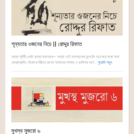
শূন্যতার ওজনের নিচে || রোদ্দুর রিফাত
আব্বা পৃথিবী একটা ব‍্যস্ত মহাসড়ক— আব্বা সেই মহাসড়কের বুকে চিৎ হয়ে শুয়ে থাকা সাদা
জেব্রাক্রসিং; নিজেকে বিছিয়ে রাখেন আমাদের সমস্যা ও দুর্ঘটনার আগ...
পুরোটা পড়ুন
মুখস্থ মুজরো ৬