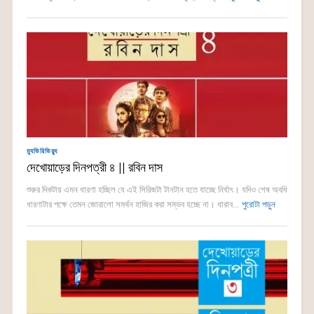
ম্যুভিরিভিয়্যু
দেখোয়াড়ের দিনপত্রী ৪ || রবিন দাস
শুরুর দিকটায় এমন ধারণা হচ্ছিল যে এই সিরিজটা টানটান হতে যাচ্ছে নির্ঘাৎ। যদিও শেষ অবধি
ধারণাটার পক্ষে তেমন জোরালো সমর্থন হাজির করা সম্ভব হচ্ছে না। ধারাব...
পুরোটা পড়ুন