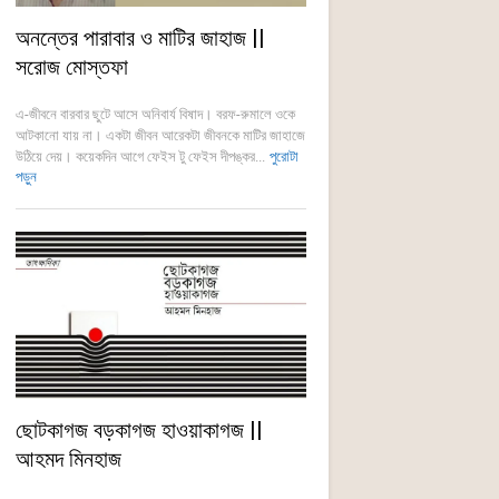
অনন্তের পারাবার ও মাটির জাহাজ ||
সরোজ মোস্তফা
এ-জীবনে বারবার ছুটে আসে অনিবার্য বিষাদ। বরফ-রুমালে ওকে
আটকানো যায় না। একটা জীবন আরেকটা জীবনকে মাটির জাহাজে
উঠিয়ে দেয়। কয়েকদিন আগে ফেইস টু ফেইস দীপঙ্কর...
পুরোটা
পড়ুন
ছোটকাগজ বড়কাগজ হাওয়াকাগজ ||
আহমদ মিনহাজ