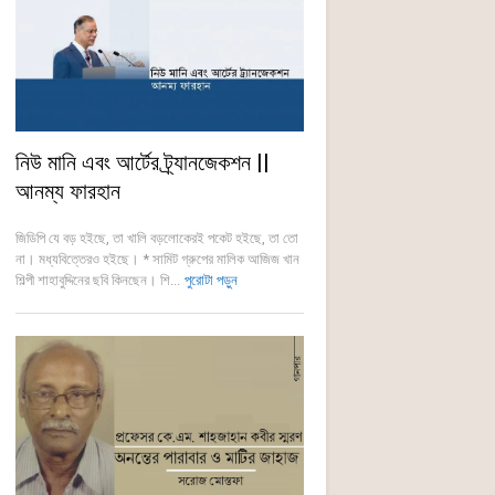
নিউ মানি এবং আর্টের ট্র্যানজেকশন ||
আনম্য ফারহান
জিডিপি যে বড় হইছে, তা খালি বড়লোকেরই পকেট হইছে, তা তো
না। মধ্যবিত্তেরও হইছে। * সামিট গ্রুপের মালিক আজিজ খান
শিল্পী শাহাবুদ্দিনের ছবি কিনছেন। শি...
পুরোটা পড়ুন