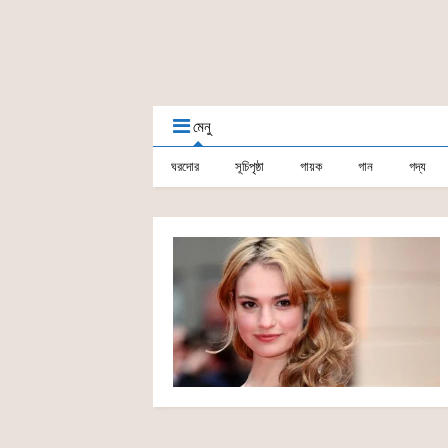
মেনু
ঘরদোর
সূচিপৃষ্ঠা
গায়ক
গান
গদ্য