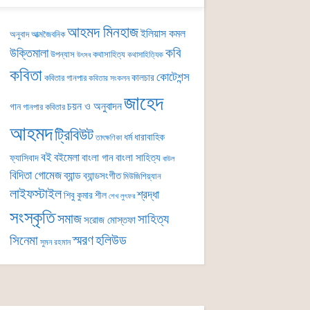
আহমদ মিনহাজ
ইলিয়াস কমল
অনুবাদ
আত্মজৈবনিক
কবি
উক্তিমালা
উপন্যাস
কথাসাহিত্য
কথাসাহিত্যিক
উৎসব
কবিতা
কোটেশন্স
কালচার
কবিতার গানপার
কবিতার সংকলন
জাহেদ
চয়ন ও অনুবাদন
গান
গানপার কবিতার
আহমদ
ট্রিবিউট
ধর্ম
ধারাবাহিক
তাৎক্ষণিকা
বই
বইমেলা
বাংলা গান
বাংলা সাহিত্য
ফ্যাসিবাদ
বাউল
বিদিতা গোমেজ
ব্যান্ড
ব্যান্ডসংগীত
মিউজিশিয়্যান
লাইফস্টাইল
শ্রদ্ধা
শিবু কুমার শীল
শেখ লুৎফর
সংস্কৃতি
সমাজ
সাহিত্য
সরোজ মোস্তফা
সিনেমা
স্মরণ
হলিউড
সুমন রহমান