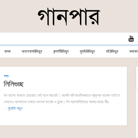
বাদক
অ্যালবামরিভিয়্যু
কন্সার্টরিভিয়্যু
ম্যুভিরিভিয়্যু
বইরিভিয়্যু
কথাবার্
গদ্য
লিলিগুচ্ছ
মন ভালো থাকলে চেহারায় সেই ছাপ পড়বেই। আপনি যদি মানসিকভাবে প্রফুল্ল থাকেন তাইলে
দেখতেও আপনাকে দেখাবে অনেক সতেজ ও সুন্দর। টপ অ্যাথলিটদেরে আমার কাছে বীর
...
পুরোটা পড়ুন