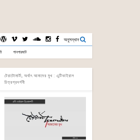
অনুসন্ধান
তা
গানপারঘাট
টেরাটোমার্টা, অর্থাৎ আমাদের মুখ : এন্টিভাইরাল
চিত্রপ্রদর্শনী