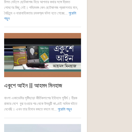
বিগত মেইলে ছোটকাগজ নিয়ে আপনার কথার সঙ্গে দ্বিমত
পোষণের কিছু নেই। পশ্চিমবঙ্গ কেন ছোটকাগজ প্রকাশনায় মান,
বৈচিত্র্য ও ধারাবাহিকতায় চমকপ্রদ ঘটনা হতে পেরেছ...
পুরোটা
পড়ুন
একুশে আইন || আহমদ মিনহাজ
বাংলা একাডেমির সৃষ্টিছাড়া কীর্তিকলাপের ইতিহাস সুদীর্ঘ। হীরক
রাজার দেশে বুঝ হওয়ার পর থেকে উদভুট্টি কাণ্ডই অধিক ঘটতে
দেখেছি। এখন তার হিসাব কষতে বসলে মা...
পুরোটা পড়ুন