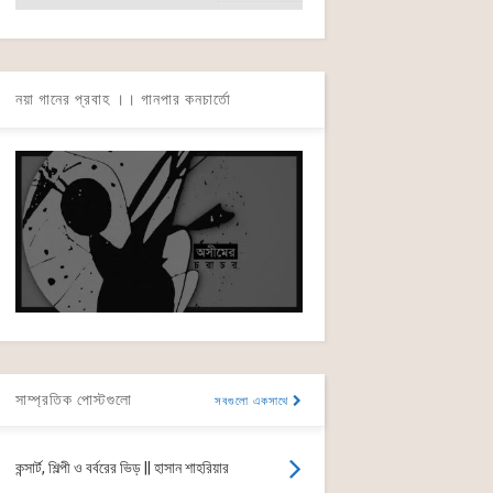
নয়া গানের প্রবাহ ।। গানপার কনচার্তো
সাম্প্রতিক পোস্টগুলো
সবগুলো একসাথে
কন্সার্ট, শিল্পী ও বর্বরের ভিড় || হাসান শাহরিয়ার