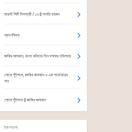
ফরেস্ট সিটি দিনপত্রী / ১৩ || পাপড়ি রহমান
শ্রাবণবিদায়
জাকির জাফরান, বাংলা কবিতার তিন দশকের তবিলদার
শোনো পুঁইপাতা, জাকির জাফরান ও এক গার্ডেনারের
গান
শোনো পুঁইপাতা || জাকির জাফরান
ট্যাগগুলো