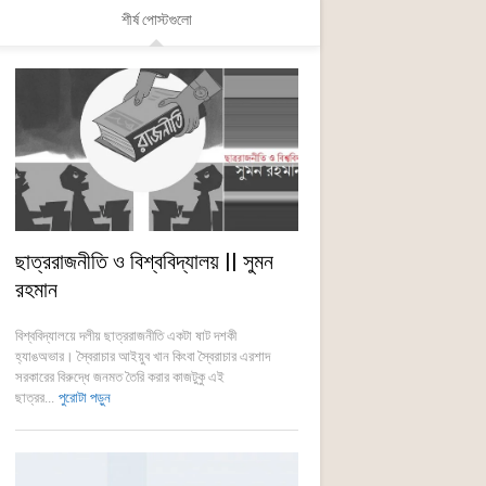
শীর্ষ পোস্টগুলো
ছাত্ররাজনীতি ও বিশ্ববিদ্যালয় || সুমন
রহমান
বিশ্ববিদ্যালয়ে দলীয় ছাত্ররাজনীতি একটা ষাট দশকী
হ্যাঙঅভার। স্বৈরাচার আইয়ুব খান কিংবা স্বৈরাচার এরশাদ
সরকারের বিরুদ্ধে জনমত তৈরি করার কাজটুকু এই
ছাত্রর...
পুরোটা পড়ুন