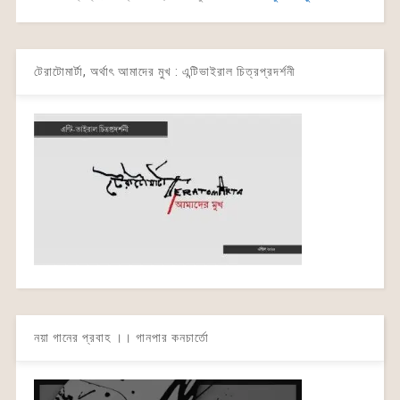
টেরাটোমার্টা, অর্থাৎ আমাদের মুখ : এন্টিভাইরাল চিত্রপ্রদর্শনী
নয়া গানের প্রবাহ ।। গানপার কনচার্তো