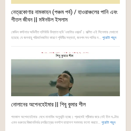
নেত্রকোণার নামকাহন (পঞ্চম পর্ব) / হাওরাঞ্চলের পানি এবং
গীতল জীবন || মঈনউল ইসলাম
কেভিন কস্টনার অভিনীত হলিউডি বিখ্যাত ছবি ‘ওয়াটার ওয়ার্ল্ড’। কল্পিত এই সিনেমায় দেখানো
হয়েছে যে জলবায়ু পরিবর্তনজনিত কারণে পৃথিবীর সভ্যতা, জনপদ সব পানির ন...
পুরোটা পড়ুন
নোলানের অপেনহেইমার || শিবু কুমার শীল
গতকাল অপেনহেইমার দেখে নানাবিধ অনুভূতি হচ্ছে। প্রথমেই স্বীকার করে নেই তিন ঘণ্টার
এমন গুরুতর বিজ্ঞাননির্ভর চলচ্চিত্রের ননস্টপ ডায়ালগ সবসময় ফলো করতে...
পুরোটা পড়ুন