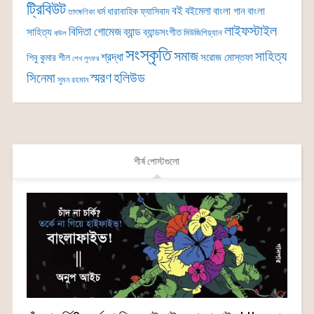
ট্রিবিউট
বই
বইমেলা
বাংলা গান
বাংলা
ধর্ম
ধারাবাহিক
ফ্যাসিবাদ
তাৎক্ষণিকা
লাইফস্টাইল
বিদিতা গোমেজ
ব্যান্ড
সাহিত্য
ব্যান্ডসংগীত
মিউজিশিয়্যান
বাউল
সংস্কৃতি
সমাজ
সাহিত্য
শ্রদ্ধা
সরোজ মোস্তফা
শিবু কুমার শীল
শেখ লুৎফর
সিনেমা
স্মরণ
হলিউড
সুমন রহমান
শীর্ষ পোস্টগুলো