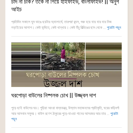
চাঁদ না চর্কি? তর্কে না গিয়ে হাইফাইভ, বাংলাফাইভ! || অনুপ
আইচ
প্রতিদিন সকালে ঘুম ভাঙে ছয়টার অ্যালার্মে; তারপর! ব্ব্যস, শুরু হয়ে যায় যার যার নিজ
লড়াইয়ের আলাপ। কেউ ফন্দিতে, কেউ ধান্ধায়। কেউ উঁচু বিল্ডিঙের ছাদ থেকে ...
পুরোটা পড়ুন
ঘরপোড়া বাউলের নিষ্পলক চোখ || উজ্জ্বল দাশ
পুড়ে ছাই বাউলের ঘর। পুড়িয়া আংরা বাদ্যযন্ত্র, উস্তাদ মহাজনদের প্রতিকৃতি, ঘরের কড়িবর্গা
আর আসবাব সমুদয়। বাউল রণেশ ঠাকুরের পুড়ে-যাওয়া গানের আসরঘর আর তার ...
পুরোটা
পড়ুন