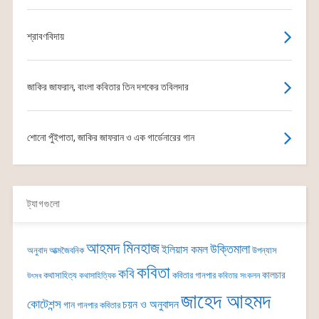
শ্রাবণবিদায়
জাকির জাফরান, বাংলা কবিতার তিন দশকের তবিলদার
শোনো পুঁইপাতা, জাকির জাফরান ও এক গার্ডেনারের গান
ট্যাগগুলো
আহমদ মিনহাজ
উক্তিমালা
ইলিয়াস কমল
অনুবাদ
আত্মজৈবনিক
উপন্যাস
কবিতা
কবি
কালচার
কথাসাহিত্য
কবিতার গানপার
কথাসাহিত্যিক
কবিতার সংকলন
উৎসব
জাহেদ আহমদ
কোটেশন্স
চয়ন ও অনুবাদন
গান
গানপার কবিতার