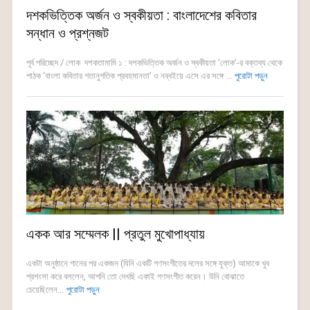
দশকভিত্তিক অর্জন ও স্বকীয়তা : বাংলাদেশের কবিতার
সন্ধান ও প্রশ্নজট
পূর্ব পরিচ্ছেদ / লোক দশকতামামি ১ : দশকভিত্তিক অর্জন ও স্বকীয়তা ‘লোক’-র বক্তব্য থেকে
পাঠক ‘বাংলা কবিতার গতানুগতিক প্রবহমানতা’ ও নব্বইয়ে এসে এর সঙ্গে ...
পুরোটা পড়ুন
একক আর সম্মেলক || প্রতুল মুখোপাধ্যায়
একটা অনুষ্ঠানে গানের পর একজন (যিনি একটি গণসংগীতের দলের সঙ্গে যুক্ত) আমাকে খুব
প্রশংসা করে বললেন, আপনি তো দেখছি একাই গণসংগীত করেন। উনি বোঝাতে
চেয়েছিলেন...
পুরোটা পড়ুন