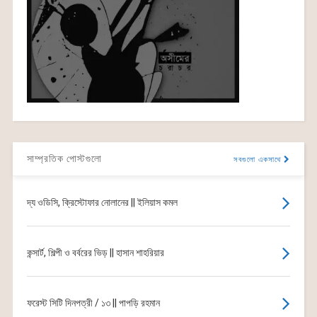
সাম্প্রতিক পোস্টগুলো
সবগুলো একসাথে
দ্য ওডিসি, ক্রিস্টোফার নোলানের || ইলিয়াস কমল
কন্সার্ট, শিল্পী ও বর্বরের ভিড় || হাসান শাহরিয়ার
ফরেস্ট সিটি দিনপত্রী / ১৩ || পাপড়ি রহমান