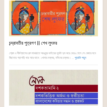
চন্দ্রাবতীর পুত্রগণ || শেখ লুৎফর
প্রেম ও দীর্ঘশ্বাসের গল্প মাঝরাতে আঙ্কুর ভাইয়ের ঘুমটা দুম করে ভেঙে গেলে সে বেজার মনে
বিছানায় গড়াগড়ি খায় আর ভাবে : খোদার মক্কর, নসিবের চক্কর। ...
পুরোটা পড়ুন