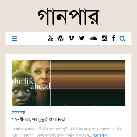
ম্যুভিরিভিয়্যু
সহনশীলতা, সহানুভূতি ও মানবতা
দ্য লাইফ অ্যাহেড। ডিরেক্টর এডোয়ার্ডো পন্টি। ইটালিয়ান ল্যাঙ্গুয়েজ। শ্রেষ্ঠাংশে সোফিয়া
লরেন ও অন্যান্য। নেটফ্লিক্স ডিস্ট্রিবিউশন ম্যুভি হলিউডের ম...
পুরোটা পড়ুন