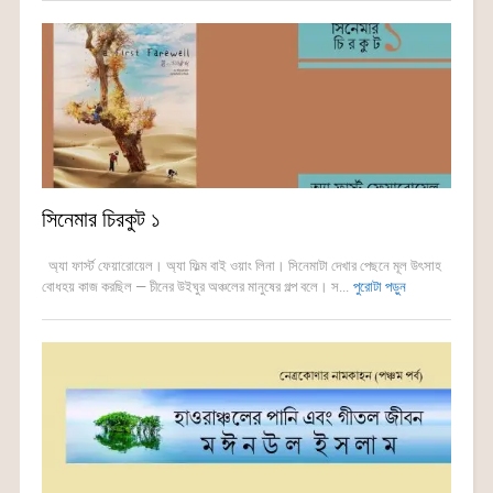
সিনেমার চিরকুট ১
অ্যা ফার্স্ট ফেয়ারোয়েল। অ্যা ফিল্ম বাই ওয়াং লিনা। সিনেমাটা দেখার পেছনে মূল উৎসাহ
বোধহয় কাজ করছিল — চীনের উইঘুর অঞ্চলের মানুষের গল্প বলে। স...
পুরোটা পড়ুন