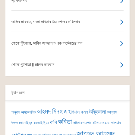
শ্রাবণবিদায়
জাকির জাফরান, বাংলা কবিতার তিন দশকের তবিলদার
শোনো পুঁইপাতা, জাকির জাফরান ও এক গার্ডেনারের গান
শোনো পুঁইপাতা || জাকির জাফরান
ট্যাগগুলো
আহমদ মিনহাজ
উক্তিমালা
ইলিয়াস কমল
অনুবাদ
আত্মজৈবনিক
উপন্যাস
কবিতা
কবি
কালচার
কথাসাহিত্য
কবিতার গানপার
কথাসাহিত্যিক
কবিতার সংকলন
উৎসব
জাহেদ আহমদ