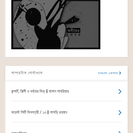
সাম্প্রতিক পোস্টগুলো
সবগুলো একসাথে
কন্সার্ট, শিল্পী ও বর্বরের ভিড় || হাসান শাহরিয়ার
ফরেস্ট সিটি দিনপত্রী / ১৩ || পাপড়ি রহমান