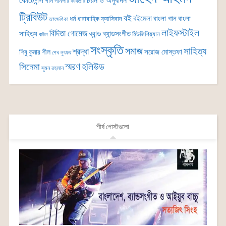
কোটেশন্স
চয়ন ও অনুবাদন
গান
গানপার কবিতার
ট্রিবিউট
বই
বইমেলা
বাংলা গান
বাংলা
ধর্ম
ধারাবাহিক
ফ্যাসিবাদ
তাৎক্ষণিকা
লাইফস্টাইল
বিদিতা গোমেজ
ব্যান্ড
সাহিত্য
ব্যান্ডসংগীত
মিউজিশিয়্যান
বাউল
সংস্কৃতি
সমাজ
সাহিত্য
শ্রদ্ধা
সরোজ মোস্তফা
শিবু কুমার শীল
শেখ লুৎফর
সিনেমা
স্মরণ
হলিউড
সুমন রহমান
শীর্ষ পোস্টগুলো