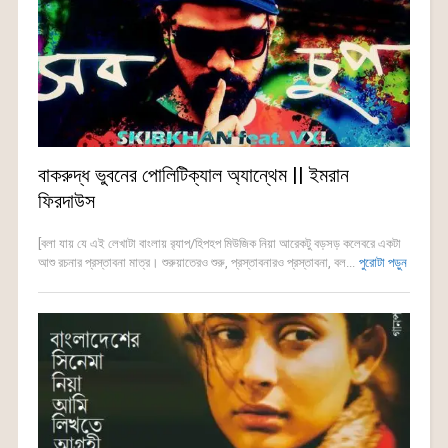
বাকরুদ্ধ ভুবনের পোলিটিক্যাল অ্যান্থেম || ইমরান
ফিরদাউস
[বলা যায় যে এই লেখাটা বাংলায় র‍্যাপ/হিপহপ মিউজিক নিয়া আরেকটু বড়সড় কলেবরে একটা
আশু রচনার প্রস্তাবনা মাত্র। শুরুয়াতেরও শুরু, প্রস্তাবনারও প্রস্তাবনা, বল...
পুরোটা পড়ুন