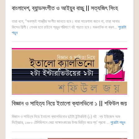
বাংলাদেশ, ব্যান্ডসংগীত ও আইয়ুব বাচ্চু || সত্যজিৎ সিংহ
তারা বলে, “অবশ্যই শাস্ত্রীয় সংগীত জানতে হবে। যারা সারেগামা জানে না, তারা আবার
কিসের শিল্পী। লেখক হতে চাইলে প্রচুর পরিমাণে বই পড়তে হবে। মঞ্চনাটক না করল...
পুরোটা
পড়ুন
বিজ্ঞান ও সাহিত্য নিয়ে ইতালো ক্যালভিনো ১ || শফিউল জয়
বিজ্ঞান ও সাহিত্য নিয়ে ইতালো ক্যালভিনোর দুইটা ইন্টারভিউ (১) বই : দ্য ইউজেস অফ
লিট্রেচার, ১৯৮০ টেলিভিশনে দেয়া সাক্ষাৎকারের উপর ভিত্তি করে ল্য’ প্রদো ...
পুরোটা পড়ুন