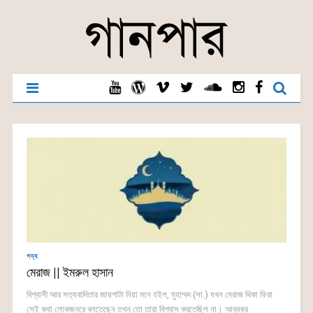
গদ্য
মেরাজ || ইমরুল হাসান
বিশ্বাসী আর সত্যবাদিতার জায়গাটা নিয়া মনে হইল, মুহাম্মদ (সা.) যখন মেরাজ থিকা ফিরা
সেই কথা লোকজনরে বলতেছেন তখন তো তারা বিশ্বাস করতেছিল না। আবুবকর