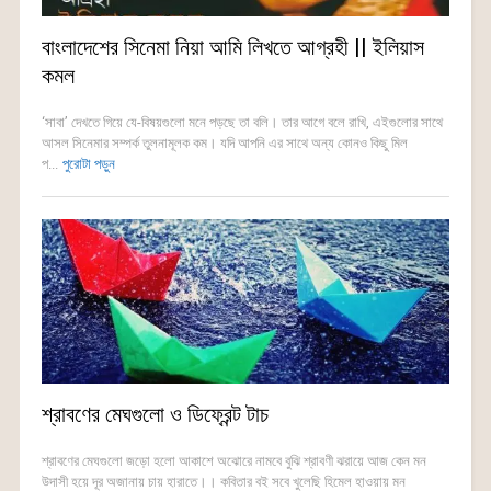
বাংলাদেশের সিনেমা নিয়া আমি লিখতে আগ্রহী || ইলিয়াস
কমল
‘সাবা’ দেখতে গিয়ে যে-বিষয়গুলো মনে পড়ছে তা বলি। তার আগে বলে রাখি, এইগুলোর সাথে
আসল সিনেমার সম্পর্ক তুলনামূলক কম। যদি আপনি এর সাথে অন্য কোনও কিছু মিল
প...
পুরোটা পড়ুন
শ্রাবণের মেঘগুলো ও ডিফ্রেন্ট টাচ
শ্রাবণের মেঘগুলো জড়ো হলো আকাশে অঝোরে নামবে বুঝি শ্রাবণী ঝরায়ে আজ কেন মন
উদাসী হয়ে দূর অজানায় চায় হারাতে।। কবিতার বই সবে খুলেছি হিমেল হাওয়ায় মন