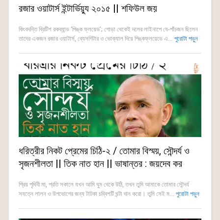
রজার ওয়াটার্স ইন্টার্ভিয়্যু ২০১৫ || শফিউল জয়
কিংবদন্তি ব্রিটিশ রকব্যান্ড ‘পিঙ্ক ফ্লয়েড’; গোড়া থেকেই দলের লাইনাপে যে-পাঁচজন ছিলেন
তাদের একজন রজার ওয়াটার্স, ব্যেসগিটার ও ভোক্যাল দিয়ে পিঙ্কফ্লয়েডে এ...
পুরোটা পড়ুন
ধরিত্রীর নিকট প্রেমের চিঠি-২ / তোমার বিস্ময়, সৌন্দর্য ও
সৃজনশীলতা || তিক নাত হান || ভাষান্তর : জয়দেব কর
প্রিয় পৃথিবী মা, প্রতি সকালে যখন আমি ঘুম থেকে উঠি, তখন তুমি আমাকে তোমার সৌন্দর্য
সযত্নে লালন ও উপভোগের জন্য টাটকা চব্বিশটি ঘন্টা দান করো। তুমি সেই ম...
পুরোটা পড়ুন