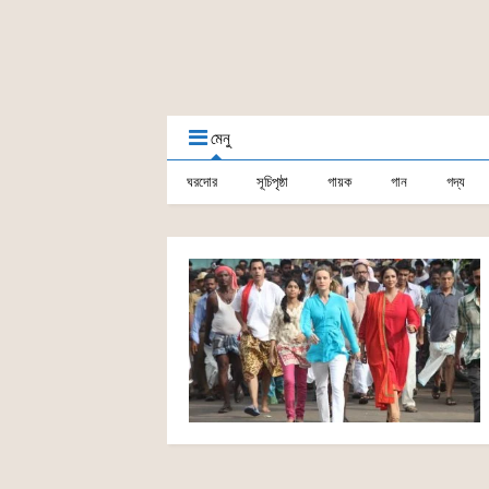
মেনু
ঘরদোর
সূচিপৃষ্ঠা
গায়ক
গান
গদ্য