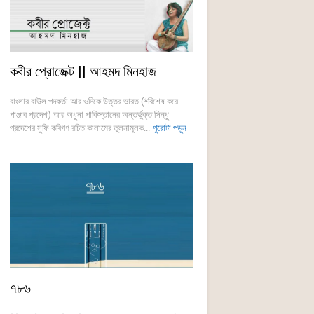
কবীর প্রোজেক্ট || আহমদ মিনহাজ
বাংলার বাউল পদকর্তা আর ওদিকে উত্তর ভারত (*বিশেষ করে
পাঞ্জাব প্রদেশ) আর অধুনা পাকিস্তানের অন্তর্ভুক্ত সিন্ধু
প্রদেশের সুফি কবিগণ রচিত কালামের তুলনামূলক...
পুরোটা পড়ুন
৭৮৬