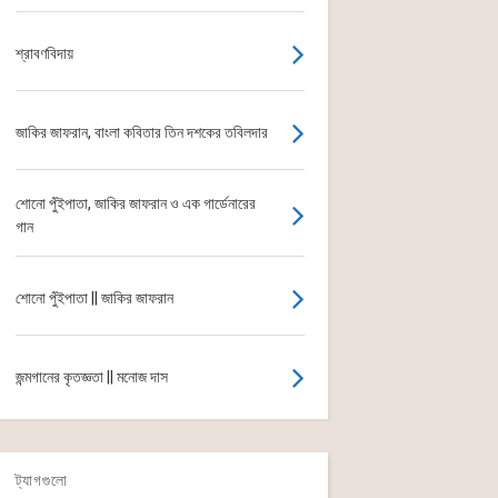
শ্রাবণবিদায়
জাকির জাফরান, বাংলা কবিতার তিন দশকের তবিলদার
শোনো পুঁইপাতা, জাকির জাফরান ও এক গার্ডেনারের
গান
শোনো পুঁইপাতা || জাকির জাফরান
জন্মগানের কৃতজ্ঞতা || মনোজ দাস
ট্যাগগুলো