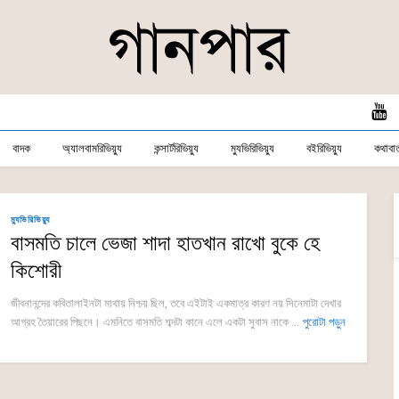
বাদক
অ্যালবামরিভিয়্যু
কন্সার্টরিভিয়্যু
ম্যুভিরিভিয়্যু
বইরিভিয়্যু
কথাবার্
ম্যুভিরিভিয়্যু
বাসমতি চালে ভেজা শাদা হাতখান রাখো বুকে হে
কিশোরী
জীবনানন্দের কবিতালাইনটা মাথায় নিশ্চয় ছিল, তবে এইটাই একমাত্র কারণ নয় সিনেমাটা দেখার
আগ্রহ তৈয়ারের পিছনে। এমনিতে বাসমতি শব্দটা কানে এলে একটা সুবাস নাকে ...
পুরোটা পড়ুন