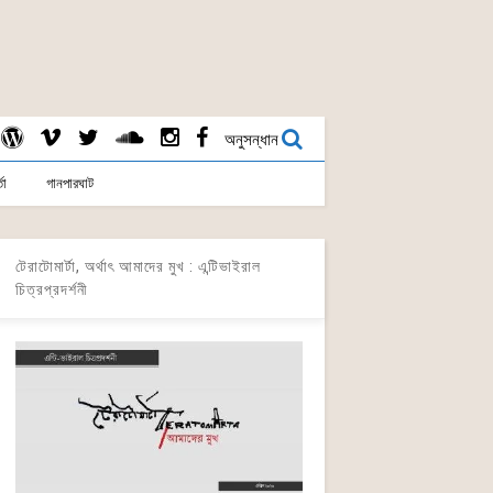
অনুসন্ধান
তা
গানপারঘাট
টেরাটোমার্টা, অর্থাৎ আমাদের মুখ : এন্টিভাইরাল
চিত্রপ্রদর্শনী