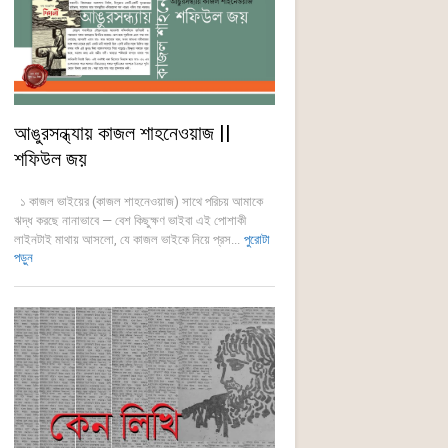
আঙুরসন্ধ্যায় কাজল শাহনেওয়াজ ||
শফিউল জয়
১ কাজল ভাইয়ের (কাজল শাহনেওয়াজ) সাথে পরিচয় আমাকে
ঋদ্ধ করছে নানাভাবে — বেশ কিছুক্ষণ ভাইবা এই পোশাকী
লাইনটাই মাথায় আসলো, যে কাজল ভাইকে নিয়ে প্রস...
পুরোটা
পড়ুন