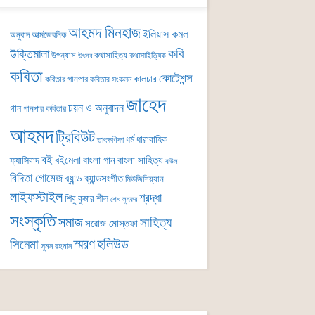
আহমদ মিনহাজ
ইলিয়াস কমল
অনুবাদ
আত্মজৈবনিক
কবি
উক্তিমালা
উপন্যাস
কথাসাহিত্য
কথাসাহিত্যিক
উৎসব
কবিতা
কোটেশন্স
কালচার
কবিতার গানপার
কবিতার সংকলন
জাহেদ
চয়ন ও অনুবাদন
গান
গানপার কবিতার
আহমদ
ট্রিবিউট
ধর্ম
ধারাবাহিক
তাৎক্ষণিকা
বই
বইমেলা
বাংলা গান
বাংলা সাহিত্য
ফ্যাসিবাদ
বাউল
বিদিতা গোমেজ
ব্যান্ড
ব্যান্ডসংগীত
মিউজিশিয়্যান
লাইফস্টাইল
শ্রদ্ধা
শিবু কুমার শীল
শেখ লুৎফর
সংস্কৃতি
সমাজ
সাহিত্য
সরোজ মোস্তফা
সিনেমা
স্মরণ
হলিউড
সুমন রহমান