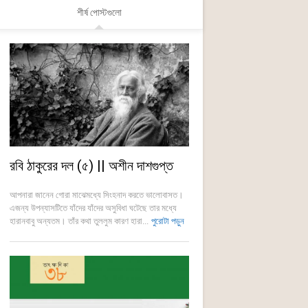
শীর্ষ পোস্টগুলো
রবি ঠাকুরের দল (৫) || অশীন দাশগুপ্ত
আপনারা জানেন গোরা মাঝেমধ্যে সিংহনাদ করতে ভালোবাসত।
এজন্য উপন্যাসটিতে যাঁদের যাঁদের অসুবিধা ঘটেছে তার মধ্যে
হারানবাবু অন্যতম। তাঁর কথা তুললুম কারণ হারা...
পুরোটা পড়ুন