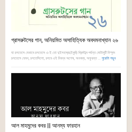
গ্রাসরুটসের গান, অনিয়মিত অসাহিত্যিক অবদমনাখ্যান ২৬
যা চলতেসে যেভাবে চলতেসে এ-ই তো দুইসহস্রদুইকুড়ি খ্রিস্টাব্দ পর্যন্ত মোটামুটি নিস্পন্দ
চলতেসে যেমন, চলতেসিলো, চলবে এই নিবন্ধ অশেষ, অনবদ্য, অফুরন্ত ...
পুরোটা পড়ুন
আল মাহমুদের কবর || আনম্য ফারহান