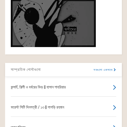
সাম্প্রতিক পোস্টগুলো
সবগুলো একসাথে
কন্সার্ট, শিল্পী ও বর্বরের ভিড় || হাসান শাহরিয়ার
ফরেস্ট সিটি দিনপত্রী / ১৩ || পাপড়ি রহমান