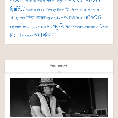
কোটেশন্স
চয়ন ও অনুবাদন
গান
গানপার কবিতার
ট্রিবিউট
বই
বইমেলা
বাংলা গান
বাংলা
ধর্ম
ধারাবাহিক
ফ্যাসিবাদ
তাৎক্ষণিকা
লাইফস্টাইল
বিদিতা গোমেজ
ব্যান্ড
সাহিত্য
ব্যান্ডসংগীত
মিউজিশিয়্যান
বাউল
সংস্কৃতি
সমাজ
সাহিত্য
শ্রদ্ধা
সরোজ মোস্তফা
শিবু কুমার শীল
শেখ লুৎফর
সিনেমা
স্মরণ
হলিউড
সুমন রহমান
শীর্ষ পোস্টগুলো