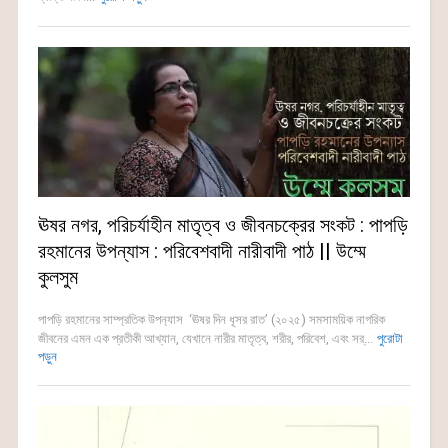
ঊষর নগর, পরিচর্যাহীন মাতৃত্ব ও জীবনচক্রের সংকট : পাপড়ি
রহমানের উপন্যাস : পরিবেশবাদী নারীবাদী পাঠ || উম্মে
কুলসুম
পাপড়ি রহমানের সাম্প্রতিক উপন‍্যাস ‘ঊষর দিন ধূসর রাত’ (২০২৫) সমসাময়িক নাগরিক
জীবনের এমন এক প্রতীকী আখ্যান, যেখানে নারীর মাতৃত্ব, শরীর, পরিবেশ, এবং সর্...
পুরোটা
পড়ুন