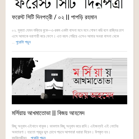
ফরেস্ট সিটি দিনপত্রী / ০২ || পাপড়ি রহমান
০২. মুক্তা যেমন শুক্তির বুকে—এ-রকম একটা বাসনা মনে মনে পোষণ করি বলে রাজ্যির চাপ
এসে আমাকে ধরাশায়ী করে ফেলে। এত বয়স পেরিয়ে এসেও আমার অধরা বাসনা থেকে
...
পুরোটা পড়ুন
মর্সিয়ায় আখমাতোভা || বিজয় আহমেদ
কিছু অনুবাদ এইখানে থাকুক। ভাবলাম কিছু অনুবাদ করে রাখি। এইজন্যই এই নোটের
অবতারণা। হয়তো প্রচুর ভুল চোখে পড়বে আপনার! ধরায়া দিয়েন। উপকৃত হব।
ব্যক্তিজীবন...
পুরোটা পড়ুন