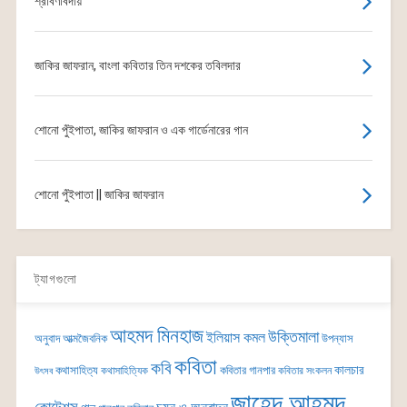
শ্রাবণবিদায়
জাকির জাফরান, বাংলা কবিতার তিন দশকের তবিলদার
শোনো পুঁইপাতা, জাকির জাফরান ও এক গার্ডেনারের গান
শোনো পুঁইপাতা || জাকির জাফরান
ট্যাগগুলো
আহমদ মিনহাজ
উক্তিমালা
ইলিয়াস কমল
অনুবাদ
আত্মজৈবনিক
উপন্যাস
কবিতা
কবি
কালচার
কথাসাহিত্য
কবিতার গানপার
কথাসাহিত্যিক
কবিতার সংকলন
উৎসব
জাহেদ আহমদ