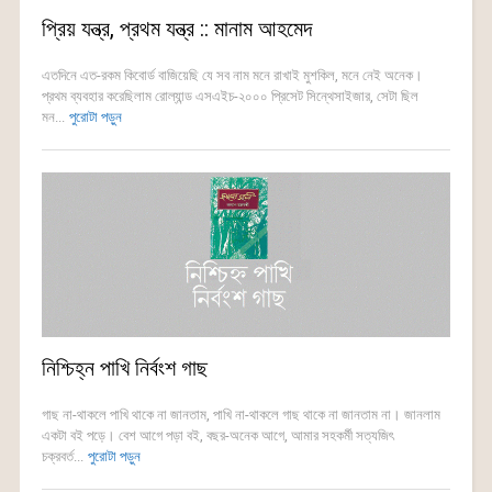
প্রিয় যন্ত্র, প্রথম যন্ত্র :: মানাম আহমেদ
এতদিনে এত-রকম কিবোর্ড বাজিয়েছি যে সব নাম মনে রাখাই মুশকিল, মনে নেই অনেক।
প্রথম ব্যবহার করেছিলাম রোল্যান্ড এসএইচ-২০০০ প্রিসেট সিন্থেসাইজার, সেটা ছিল
মন...
পুরোটা পড়ুন
নিশ্চিহ্ন পাখি নির্বংশ গাছ
গাছ না-থাকলে পাখি থাকে না জানতাম, পাখি না-থাকলে গাছ থাকে না জানতাম না। জানলাম
একটা বই পড়ে। বেশ আগে পড়া বই, বছর-অনেক আগে, আমার সহকর্মী সত্যজিৎ
চক্রবর্ত...
পুরোটা পড়ুন