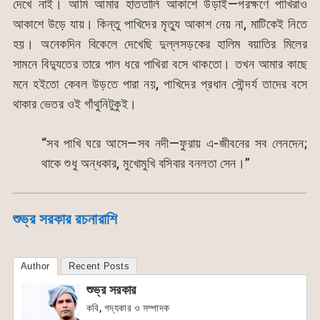
দেখে নাই। আমি আমার হাততালি আকাশে উড়াই—পরক্ষণে পাখিরাও
আকাশে উড়ে যায়। কিন্তু পাখিদের মৃত্যু আকাশ নেয় না, মাটিকেই নিতে
হয়। অনেকদিন বিকেলে দেখেছি দুল্লসড়কের হালিম বয়াতির মিলের
সামনে বিদ্যুতের তারে পাল ধরে পাখিরা বসে থাকতো। তখন আমার কাছে
মনে হইতো কেবল উড়তে পারা নয়, পাখিদের প্রধান সৌন্দর্য তাদের বসে
থাকার ভেতর ওই গাঁথুনিটুকুই।
“সব পাখি ঘরে আসে—সব নদী—ফুরায় এ-জীবনের সব লেনদেন;
থাকে শুধু অন্ধকার, মুখোমুখি বসিবার বনলতা সেন।”
শুভ্র সরকার রচনারাশি
Author
Recent Posts
শুভ্র সরকার
কবি, গদ্যকার ও সম্পাদক