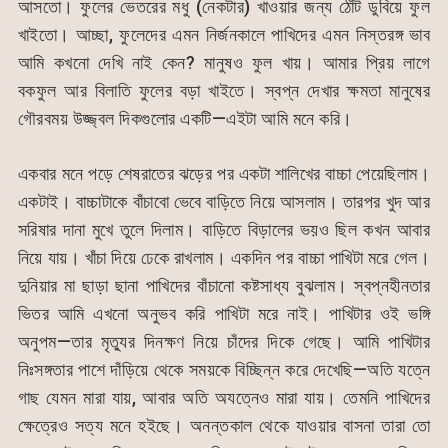
আসতো। ফুলের ভেতরের মধু (নেকটার) খাওয়ার জন্য ঠোঁট ডুবিয়ে ফুল
খাইতো। আচ্ছা, ফুলেদের এমন নির্জনকালে পাখিদের এমন নিস্তরঙ্গ ভাব
আমি কখনো দেখি নাই কেন? মানুষও ফুল খায়। আমার প্রিয় লাগে
বকফুল আর বিলাতি ফুলের বড়া খাইতে। স্বপ্ন দেখার ক্ষমতা মানুষের
গৌরবময় উজ্জ্বল দিকগুলোর একটি—এইটা আমি মনে করি।
একবার মনে পড়ে শেষরাতের ঝড়ের পর একটা শালিখের বাচ্চা পেয়েছিলাম।
একটাই। বাচ্চাটাকে বাঁচাবো ভেবে বাড়িতে নিয়ে আসলাম। তারপর খুদ আর
সরিষার দানা মুখে তুলে দিলাম। বাড়িতে বিড়ালের ভয়ও ছিল কখন আবার
নিয়ে যায়। খাঁচা দিয়ে ঢেকে রাখলাম। একদিন পর বাচ্চা পাখিটা মরে গেল।
দুনিয়ার মা ছাড়া ছানা পাখিদের বাঁচানো কষ্টসাধ্য বুঝলাম। স্বপ্নহীনতার
ভিতর আমি এখনো অনুভব করি পাখিটা মরে নাই। পাখিটার ওই ভঙ্গি
অনুপম—তার মৃত্যুর দিনক্ষণ নিয়ে চাঁদের দিকে গেছে। আমি পাখিটার
নিঃসঙ্গতার পাশে দাঁড়িয়ে থেকে সময়কে বিচ্ছিন্ন করে দেখেছি—অতি যত্নে
গাছ যেমন মারা যায়, আবার অতি অযত্নেও মারা যায়। তেমনি পাখিদের
ক্ষেত্রেও সত্য মনে হইছে। অনন্তকাল থেকে যাওয়ার বাসনা তারা তো