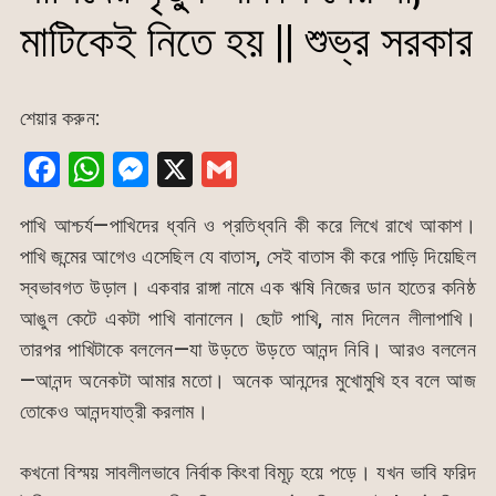
মাটিকেই নিতে হয় || শুভ্র সরকার
শেয়ার করুন:
F
W
M
X
G
a
h
e
m
পাখি আশ্চর্য—পাখিদের ধ্বনি ও প্রতিধ্বনি কী করে লিখে রাখে আকাশ।
c
at
s
ai
পাখি জন্মের আগেও এসেছিল যে বাতাস, সেই বাতাস কী করে পাড়ি দিয়েছিল
e
s
s
l
স্বভাবগত উড়াল। একবার রাঙ্গা নামে এক ঋষি নিজের ডান হাতের কনিষ্ঠ
b
A
e
আঙুল কেটে একটা পাখি বানালেন। ছোট পাখি, নাম দিলেন লীলাপাখি।
o
p
n
তারপর পাখিটাকে বললেন—যা উড়তে উড়তে আনন্দ নিবি। আরও বললেন
o
p
g
—আনন্দ অনেকটা আমার মতো। অনেক আনন্দের মুখোমুখি হব বলে আজ
k
er
তোকেও আনন্দযাত্রী করলাম।
কখনো বিস্ময় সাবলীলভাবে নির্বাক কিংবা বিমূঢ় হয়ে পড়ে। যখন ভাবি ফরিদ