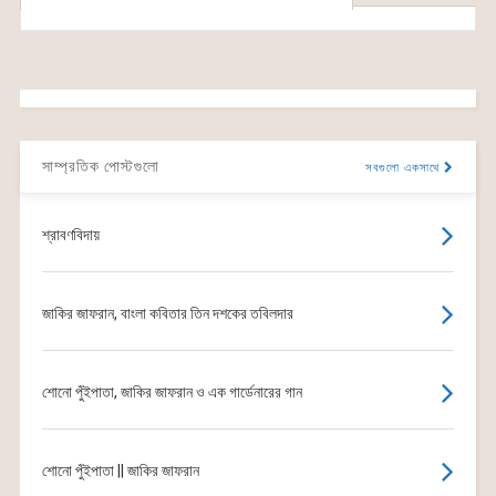
সাম্প্রতিক পোস্টগুলো
সবগুলো একসাথে
শ্রাবণবিদায়
জাকির জাফরান, বাংলা কবিতার তিন দশকের তবিলদার
শোনো পুঁইপাতা, জাকির জাফরান ও এক গার্ডেনারের গান
শোনো পুঁইপাতা || জাকির জাফরান