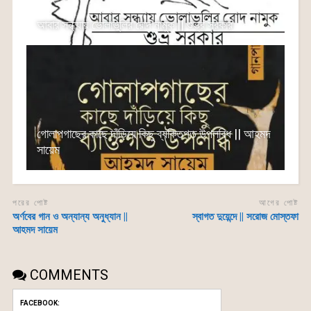
আবার সন্ধ্যায় ভোলাভুলির রোদ নামুক || শুভ্র সরকার
গোলাপগাছের কাছে দাঁড়িয়ে কিছু ব্যক্তিগত উপলব্ধি || আহমদ
সায়েম
পরের পোষ্ট
আগের পোষ্ট
অর্ণবের গান ও অন্যান্য অনুধ্যান ||
স্বাগত দুয়েন্দে || সরোজ মোস্তফা
আহমদ সায়েম
COMMENTS
FACEBOOK: