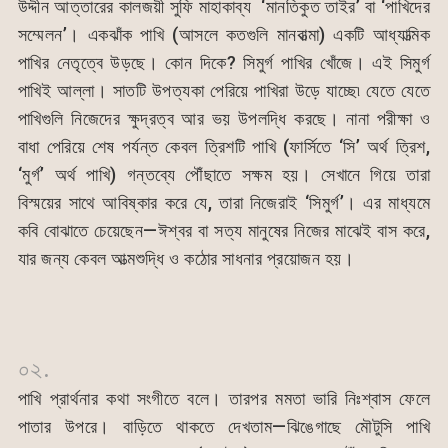
উদ্দীন আত্তারের কালজয়ী সুফি মাহাকাব্য ‘মানতিকুত তাইর’ বা ‘পাখিদের
সম্মেলন’। একঝাঁক পাখি (আসলে কতগুলি মানবাত্মা) একটি আধ্যাত্মিক
পাখির নেতৃত্বে উড়ছে। কোন দিকে? সিমুর্গ পাখির খোঁজে। এই সিমুর্গ
পাখিই আল্লা। সাতটি উপত্যকা পেরিয়ে পাখিরা উড়ে যাচ্ছে৷ যেতে যেতে
পাখিগুলি নিজেদের ক্ষুদ্রত্ব আর ভয় উপলদ্ধি করছে। নানা পরীক্ষা ও
বাধা পেরিয়ে শেষ পর্যন্ত কেবল ত্রিশটি পাখি (ফার্সিতে ‘সি’ অর্থ ত্রিশ,
‘মুর্গ’ অর্থ পাখি) গন্তব্যে পৌঁছাতে সক্ষম হয়। সেখানে গিয়ে তারা
বিস্ময়ের সাথে আবিষ্কার করে যে, তারা নিজেরাই ‘সিমুর্গ’। এর মাধ্যমে
কবি বোঝাতে চেয়েছেন—ঈশ্বর বা সত্য মানুষের নিজের মাঝেই বাস করে,
যার জন্য কেবল আত্মশুদ্ধি ও কঠোর সাধনার প্রয়োজন হয়।
০২.
পাখি প্রার্থনার কথা সংগীতে বলে। তারপর মমতা ভারি নিঃশ্বাস ফেলে
পাতার উপরে। বাড়িতে থাকতে দেখতাম—ঝিঙেগাছে মৌটুসি পাখি