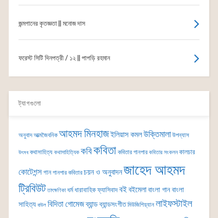
জন্মগানের কৃতজ্ঞতা || মনোজ দাস
ফরেস্ট সিটি দিনপত্রী / ১২ || পাপড়ি রহমান
ট্যাগগুলো
আহমদ মিনহাজ
উক্তিমালা
ইলিয়াস কমল
অনুবাদ
আত্মজৈবনিক
উপন্যাস
কবিতা
কবি
কালচার
কথাসাহিত্য
কবিতার গানপার
কথাসাহিত্যিক
কবিতার সংকলন
উৎসব
জাহেদ আহমদ
কোটেশন্স
চয়ন ও অনুবাদন
গান
গানপার কবিতার
ট্রিবিউট
বই
বইমেলা
বাংলা গান
বাংলা
ধর্ম
ধারাবাহিক
ফ্যাসিবাদ
তাৎক্ষণিকা
লাইফস্টাইল
বিদিতা গোমেজ
ব্যান্ড
সাহিত্য
ব্যান্ডসংগীত
মিউজিশিয়্যান
বাউল