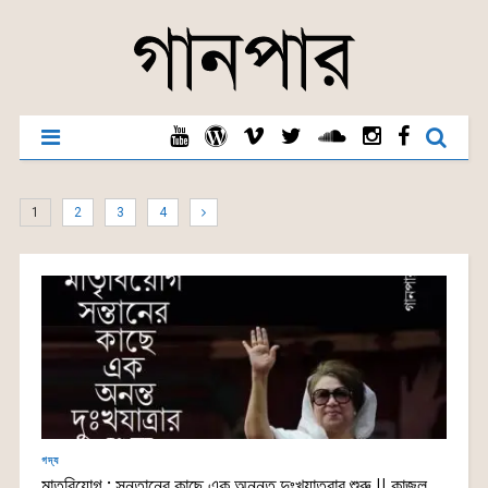
1
2
3
4
গদ্য
মাতৃবিয়োগ : সন্তানের কাছে এক অনন্ত দুঃখযাত্রার শুরু || কাজল