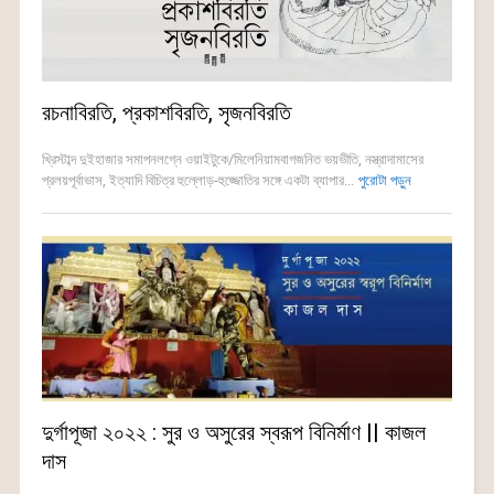
রচনাবিরতি, প্রকাশবিরতি, সৃজনবিরতি
খ্রিস্টাব্দ দুইহাজার সমাপনলগ্নে ওয়াইটুকে/মিলেনিয়ামবাগজনিত ভয়ভীতি, নস্ত্রাদামাসের
প্রলয়পূর্বাভাস, ইত্যাদি বিচিত্র হুল্লোড়-হুজ্জোতির সঙ্গে একটা ব্যাপার...
পুরোটা পড়ুন
দুর্গাপূজা ২০২২ : সুর ও অসুরের স্বরূপ বিনির্মাণ || কাজল
দাস