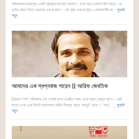
পশ্চিমবঙ্গের বহরমপুরে একটা পূজামন্ডপের ছবি দেখলাম। গুগল করে দেখলাম ঠিক আছে। মা
দুর্গার কোলে নিহত ভারতের এক জওয়ান। এই পূজা ওপারের হিন্দু ও ভারতবাসীর কা...
পুরোটা
পড়ুন
আমাদের এক স্বপ্নবাজ গায়েন || আরিফ জেবতিক
[প্রয়াত ‘দর্পণ’ পত্রিকায় এই লেখাটা ছাপা হয়েছিল আজ থেকে প্রায় একযুগ আগে। এরই
মধ্যে একে একে তিনটে অ্যালবাম বেরিয়ে গিয়েছে ব্যান্ড ‘দলছুট’ থেকে — ‘আহ্’, ‘...
পুরোটা
পড়ুন