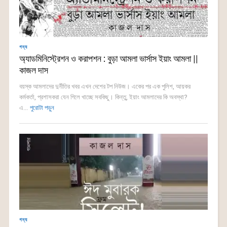
গদ্য
অ্যাডমিনিস্ট্রেশন ও করাপশন : বুড়া আমলা ভার্সাস ইয়াং আমলা ||
কাজল দাস
বয়স্ক আমলাদের দুর্নীতির খবর এখন দেশের টপ নিউজ। একের পর এক পুলিশ, আয়কর
কর্মকর্তা, প্রশাসকরা যেন গিলে খাচ্ছে সবকিছু। কিন্তু, ইয়াং আমলাদের কি অবস্থা?
এ...
পুরোটা পড়ুন
গদ্য