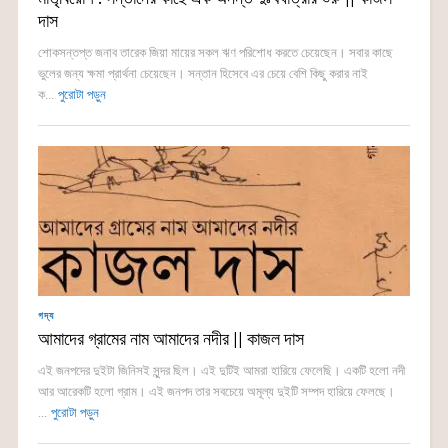
দাস
শোকসন্তপ্ত জনাব তারেক জিয়া মায়ের সকল ঋণ পরিশোধ করতে চেয়েছেন। সবার কাছে
ভুলের জন্য ক্ষমা প্রার্থনা চেয়েছেন। সন্তান হিসেবে এর চেয়ে বেশি কিছু করার নাই
ক...
পুরোটা পড়ুন
গদ্য
আমাদের গ্রামের নাম আমাদের নদীর || কাজল দাস
এই জনপদের দুইটা জিনিসই সুন্দর ছিল। এই দুটিই আমরা হারিয়ে ফেলেছি। একটি হলো নদী
আর আরেকটি হলো গ্রাম। এই জনপদ তার সবচেয়ে অমূল্য দুইটি সম্পদ হারিয়ে ফেলছে।
...
পুরোটা পড়ুন