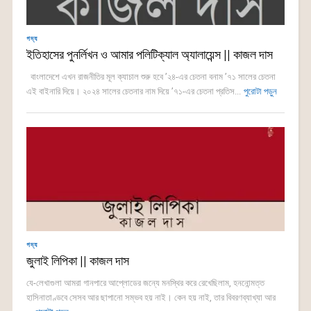
গদ্য
ইতিহাসের পুনর্লিখন ও আমার পলিটিক্যাল অ্যালায়েন্স || কাজল দাস
বাংলাদেশে এখন রাজনীতির মূল ক্যাচাল শুরু হবে ’২৪-এর চেতনা বনাম ’৭১ সালের চেতনা
এই বাইনারি দিয়ে। ২০২৪ সালের চেতনার নাম দিয়ে ’৭১-এর চেতনা প্রতিস...
পুরোটা পড়ুন
গদ্য
জুলাই লিপিকা || কাজল দাস
যে-লেখাগুলা আমরা গানপারে আপ্লোডের জন্যে মনস্থির করে রেখেছিলাম, হননোন্মত্ত
হাসিনাতাণ্ডবে সেসব আর ছাপানো সম্ভব হয় নাই। কেন হয় নাই, তার বিবরণব্যাখ্যা আর