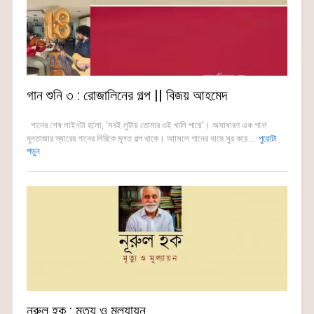
গান শুনি ৩ : রোজালিনের গল্প || বিজয় আহমেদ
গানের শেষ লাইনটা হলো, ‘সবই লুটায় তোমার ওই খালি পায়ে’। অসাধারণ এক গান!
মুনতাজার স্যারের গানের লিরিকে মূলত গল্প থাকে। আাসলে গানের নামে সুর করে ...
পুরোটা
পড়ুন
নূরুল হক : মৃত্যু ও মূল্যায়ন