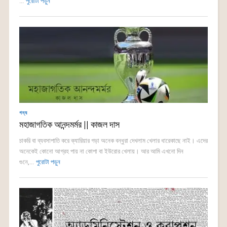
...
পুরোটা পড়ুন
গদ্য
মহাজাগতিক আনন্দমর্মর || কাজল দাস
চাকরি বা ব্যবসাপাতি করে ক্যারিয়ার গড়া অনেক বন্ধুরা দেখলাম খেলার ধারেকাছে নাই। এদের
অনেকেই কোনো আগ্রহ পায় না কোপা বা ইউরোর খেলায়। আর আমি এখনো দিন
গুনে,...
পুরোটা পড়ুন