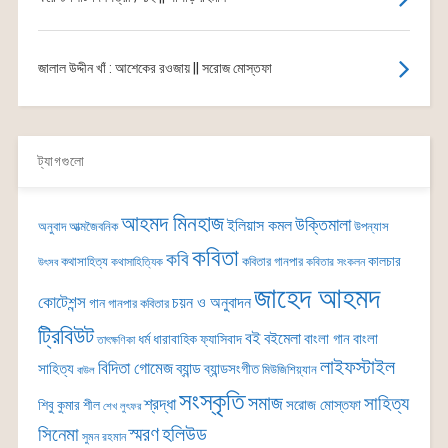
জালাল উদ্দীন খাঁ : আশেকের রওজায় || সরোজ মোস্তফা
ট্যাগগুলো
আহমদ মিনহাজ
উক্তিমালা
ইলিয়াস কমল
অনুবাদ
আত্মজৈবনিক
উপন্যাস
কবিতা
কবি
কালচার
কথাসাহিত্য
কবিতার গানপার
কথাসাহিত্যিক
কবিতার সংকলন
উৎসব
জাহেদ আহমদ
কোটেশন্স
চয়ন ও অনুবাদন
গান
গানপার কবিতার
ট্রিবিউট
বই
বইমেলা
বাংলা গান
বাংলা
ধর্ম
ধারাবাহিক
ফ্যাসিবাদ
তাৎক্ষণিকা
লাইফস্টাইল
বিদিতা গোমেজ
ব্যান্ড
সাহিত্য
ব্যান্ডসংগীত
মিউজিশিয়্যান
বাউল
সংস্কৃতি
সমাজ
সাহিত্য
শ্রদ্ধা
সরোজ মোস্তফা
শিবু কুমার শীল
শেখ লুৎফর
সিনেমা
স্মরণ
হলিউড
সুমন রহমান