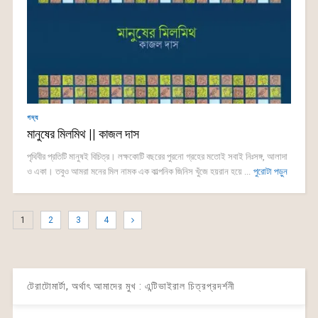
গদ্য
মানুষের মিলমিথ || কাজল দাস
পৃথিবীর প্রতিটি মানুষই বিচিত্র। লক্ষকোটি বছরের পুরনো গ্রহের মতোই সবাই নিঃসঙ্গ, আলাদা
ও একা। তবুও আমরা মনের মিল নামক এক কাল্পনিক জিনিস খুঁজে হয়রান হয়ে ...
পুরোটা পড়ুন
1
2
3
4
টেরাটোমার্টা, অর্থাৎ আমাদের মুখ : এন্টিভাইরাল চিত্রপ্রদর্শনী