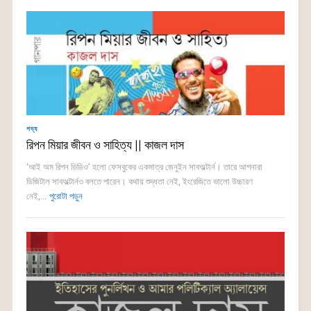
গদ্য
রিপন মিয়ার জীবন ও সাহিত্য || কাজল দাস
‘আই অম রিপন ভিডিও’ হলো ফেসবুকের একমাত্র জেনুইন সাবঅল্টার্ন। তারে আপনারা
ডিজিটাল সাবঅল্টার্নও বলতে পারেন। কথায় শুদ্ধতা নেই, ইংরেজিতে ভালো উচ্চারণ
নেই,...
পুরোটা পড়ুন