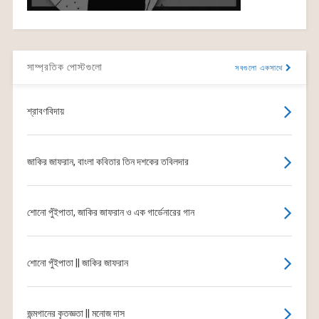
সাম্প্রতিক পোস্টগুলো
সবগুলো একসাথে
শ্রাবণবিদায়
জাকির জাফরান, বাংলা কবিতার তিন দশকের তবিলদার
শোনো পুঁইপাতা, জাকির জাফরান ও এক গার্ডেনারের গান
শোনো পুঁইপাতা || জাকির জাফরান
জন্মগানের কৃতজ্ঞতা || মনোজ দাস