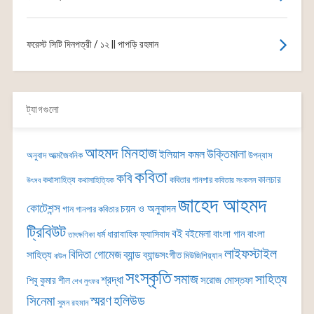
ফরেস্ট সিটি দিনপত্রী / ১২ || পাপড়ি রহমান
ট্যাগগুলো
আহমদ মিনহাজ
উক্তিমালা
ইলিয়াস কমল
অনুবাদ
আত্মজৈবনিক
উপন্যাস
কবিতা
কবি
কালচার
কথাসাহিত্য
কবিতার গানপার
কথাসাহিত্যিক
কবিতার সংকলন
উৎসব
জাহেদ আহমদ
কোটেশন্স
চয়ন ও অনুবাদন
গান
গানপার কবিতার
ট্রিবিউট
বই
বইমেলা
বাংলা গান
বাংলা
ধর্ম
ধারাবাহিক
ফ্যাসিবাদ
তাৎক্ষণিকা
লাইফস্টাইল
বিদিতা গোমেজ
ব্যান্ড
সাহিত্য
ব্যান্ডসংগীত
মিউজিশিয়্যান
বাউল
সংস্কৃতি
সমাজ
সাহিত্য
শ্রদ্ধা
সরোজ মোস্তফা
শিবু কুমার শীল
শেখ লুৎফর
সিনেমা
স্মরণ
হলিউড
সুমন রহমান