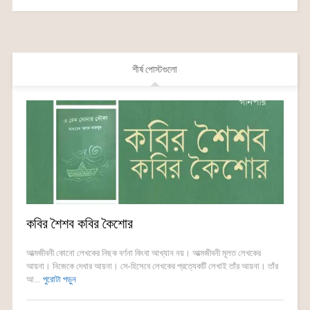
শীর্ষ পোস্টগুলো
কবির শৈশব কবির কৈশোর
আত্মজীবনী কোনো লেখকের নিছক বর্ণনা কিংবা আখ্যান নয়। আত্মজীবনী মূলত লেখকের
আয়না। নিজেকে দেখার আয়না। সে-হিসেবে লেখকের প্রত্যেকটি লেখাই তাঁর আয়না। তাঁর
আ...
পুরোটা পড়ুন