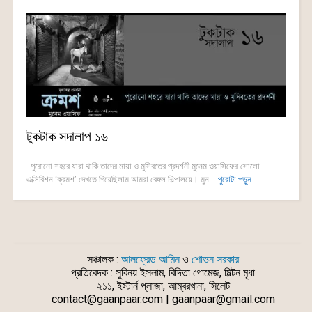
টুকটাক সদালাপ ১৬
পুরোনো শহরে যারা থাকি তাদের মায়া ও মুসিবতের প্রদর্শনী মুনেম ওয়াসিফের সোলো
এক্সিবিশন ‘ক্রমশ’ দেখতে গিয়েছিলাম আমরা বেঙ্গল শিল্পালয়ে। মুন...
পুরোটা পড়ুন
সঞ্চালক :
আলফ্রেড আমিন
ও
শোভন সরকার
প্রতিবেদক : সুবিনয় ইসলাম, বিদিতা গোমেজ, মিল্টন মৃধা
২১১, ইস্টার্ন প্লাজা, আম্বরখানা, সিলেট
contact@gaanpaar.com | gaanpaar@gmail.com