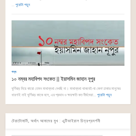
...
পুরোটা পড়ুন
গদ্য
১০ নম্বর মহাবিপদ সংকেত || ইয়াসমিন জাহান নূপুর
ঘূর্ণিঝড় নিয়ে কারো তেমন মাথাব্যথা দেখছি না। মাথাব্যথা থাকবেই-বা কেন! ঢাকার মানুষের
ধারণাই নাই ঘূর্ণিঝড় কাকে বলে, এর প্রভাব ও ক্ষয়ক্ষতি কত দীর্ঘমেয়া...
পুরোটা পড়ুন
টেরাটোমার্টা, অর্থাৎ আমাদের মুখ : এন্টিভাইরাল চিত্রপ্রদর্শনী