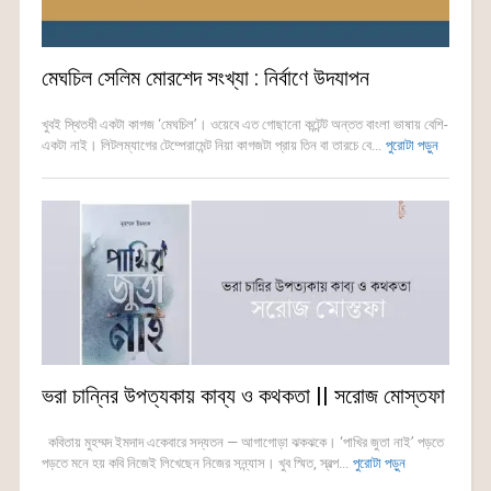
মেঘচিল সেলিম মোরশেদ সংখ্যা : নির্বাণে উদযাপন
খুবই স্থিতধী একটা কাগজ ‘মেঘচিল’। ওয়েবে এত গোছানো কন্টেন্ট অন্তত বাংলা ভাষায় বেশি-
একটা নাই। লিটলম্যাগের টেম্পেরামেন্ট নিয়া কাগজটা প্রায় তিন বা তারচে বে...
পুরোটা পড়ুন
ভরা চান্নির উপত্যকায় কাব্য ও কথকতা || সরোজ মোস্তফা
কবিতায় মুহম্মদ ইমদাদ একেবারে সদ্যতন — আগাগোড়া ঝকঝকে। ‘পাখির জুতা নাই’ পড়তে
পড়তে মনে হয় কবি নিজেই লিখেছেন নিজের সন্ন্যাস। খুব স্মিত, স্বল্প...
পুরোটা পড়ুন