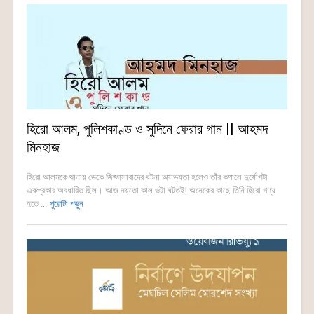
হিরো আলম, পুলিশকাণ্ড ও সুদিনে ফেরার গান || আহমদ
মিনহাজ
হিরো আলমকে থানায় ডেকে জিজ্ঞাসাবাদের ঘটনা অসভ্যতা হলেও তাঁর কপালে দুর্যোগটা
একপ্রকার অবধারিত ছিল। আজ নয়তো কাল ওটা ঘটতই! অনেকের কাছে তিনি হিরো গণ্য
হতে ...
পুরোটা পড়ুন