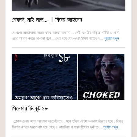
মেঘদল, মাই লাভ … || বিজয় আহমেদ
যে-গল্পের নামঠিকানা আমার কাছে আজো অজানা ... সেই গল্পে ঠাঁয় দাঁড়িয়ে গাইছি এ-গান!
এসো আমার শহরে, না-বলা গল্পে ... সেই কবে যেন একটা টিভির লাইভে শ...
পুরোটা পড়ুন
সিনেমার চিরকুট ১৮
চোকড দেখার জন্য অপেক্ষা করতেছিলাম। মনে হচ্ছিল এইটাও একটা থ্রিলার হবে। কিন্তু
থ্রিলটা জমতে জমতে নষ্ট হয়ে গেছে। আইডিয়া বা প্লট হিসেবে দুর্দান্ত ...
পুরোটা পড়ুন