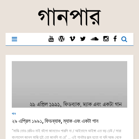
গান
২৯ এপ্রিল ১৯৯১, ফিডব্যাক, ম্যাক এবং একটা গান
“মাঝি তোর রেডিও নাই বইলা জানতেও পারলি না / আইতাসে ভাইঙ্গা এত বড় ঢেউ / সারা
বাংলাদেশ জানল মাঝি তুই তো জানলি না রে” … এই গানটার জন্ম হতো না যদি আজ থেকে