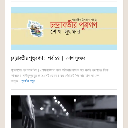
চন্দ্রাবতীর পুত্রগণ :: পর্ব ১৪ || শেখ লুৎফর
পুত্রগণের ঈদ আজ ঈদ। গোসলটোসল করে পরিষ্কার কাপড় পরে সবাই ঈদগাহের দিকে
আসছে। মাগীকুদ্দুর ঘুম ভাঙে সেই ভোরে। যত দেরিতেই বিছানায় যাক-না কেন
তালুক...
পুরোটা পড়ুন