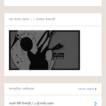
নয়া গানের প্রবাহ ।। গানপার কনচার্তো
সাম্প্রতিক পোস্টগুলো
সবগুলো একসাথে
ফরেস্ট সিটি দিনপত্রী / ১৩ || পাপড়ি রহমান