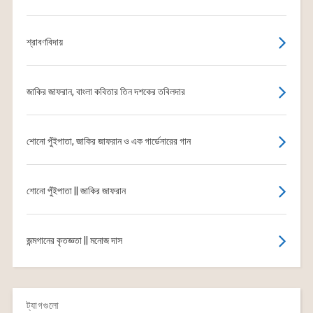
শ্রাবণবিদায়
জাকির জাফরান, বাংলা কবিতার তিন দশকের তবিলদার
শোনো পুঁইপাতা, জাকির জাফরান ও এক গার্ডেনারের গান
শোনো পুঁইপাতা || জাকির জাফরান
জন্মগানের কৃতজ্ঞতা || মনোজ দাস
ট্যাগগুলো