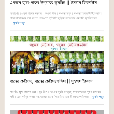
একজন হতে-পারত ঈশ্বরের জন্মদিন || ইমরান ফিরদাউস
আকাশের রঙ বুঝি বারবার বদলায়। কখনো নীল। কখনো হলুদ। কখনো আবার টকটকে লাল।
মাঝে মাঝে যখন সাদা কালো মেঘগুলো ইতিউতি ছড়িয়ে থাকে আর সোনালি সূর্যের আভা
...
পুরোটা পড়ুন
গানের মেটাফর, গানের মেটামরফসিস || মুহম্মদ ইমদাদ
গান কী? সুরে বসানো কথা। সুর কী? এমন এক ধ্বনি-সমন্বয়, যার জাদুবলে প্রাণ হয়ে যায়
পাখি। এই পর্যন্ত লেখার পর ছেলেটা ভাবে, ‘গান নিয়ে আর কী বলতে পারি আম...
পুরোটা পড়ুন