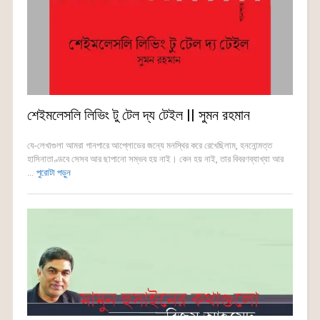
শেইমলেসলি লিভিং টু টেল দ্য টেইল || সুমন রহমান
যে-লেখাগুলা আমরা গানপারে আপ্লোডের জন্যে মনস্থির করে রেখেছিলাম, হননোন্মত্ত
হাসিনাতাণ্ডবে সেসব আর ছাপানো সম্ভব হয় নাই। কেন হয় নাই, তার বিবরণব্যাখ্যা আর
...
পুরোটা পড়ুন