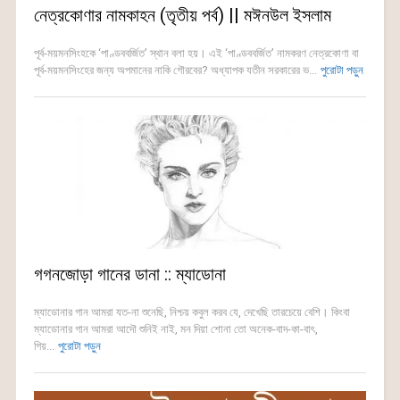
নেত্রকোণার নামকাহন (তৃতীয় পর্ব) || মঈনউল ইসলাম
পূর্ব-ময়মনসিংহকে ‘পাণ্ডববর্জিত’ স্থান বলা হয়। এই ‘পাণ্ডববর্জিত’ নামকরণ নেত্রকোণা বা
পূর্ব-ময়মনসিংহের জন্য অপমানের নাকি গৌরবের? অধ্যাপক যতীন সরকারের ভ...
পুরোটা পড়ুন
গগনজোড়া গানের ডানা :: ম্যাডোনা
ম্যাডোনার গান আমরা যত-না শুনেছি, নিশ্চয় কবুল করব যে, দেখেছি তারচেয়ে বেশি। কিংবা
ম্যাডোনার গান আমরা আদৌ শুনিই নাই, মন দিয়া শোনা তো অনেক-বাদ-কা-বাৎ,
গিয়...
পুরোটা পড়ুন