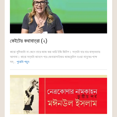
কেইটের কথাবাত্রা (২)
কারো মুসিবতটা না জেনে তারে জাজ করা ভারি ইজি জিনিশ। সত্যটা যার যার বাস্তবতায়
আলাদা। কারো সত্যটা জানলে পরে জেনারালাইজড জাজমেন্টাল হওয়া মানুষের পক্ষে
সম্...
পুরোটা পড়ুন