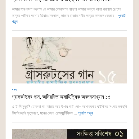
আমার হাড় কালা করলাম রে আমার দেহকালার লাইগা আমার অন্তর কালা করলাম রে তার
অন্তর পাইবার আশায় ডিয়ার দেহকালা, হাজার হাজার নারীর অন্তর তদসঙ্গে বেশুমার...
পুরোটা
পড়ুন
গদ্য
গ্রাসরুটসের গান, অনিয়মিত অসাহিত্যিক অবদমনাখ্যান ১৫
এ-ই কী মুহূর্ত? হোক বা না, আমার আর উপায় নাই কোপ-আপ করবার দুইদিনের সংসার হুদাহুদি
বিফাইবড়াই মৃত্যুবরণ, মনের বেদন, রোম্যান্টিসিজম ...
পুরোটা পড়ুন