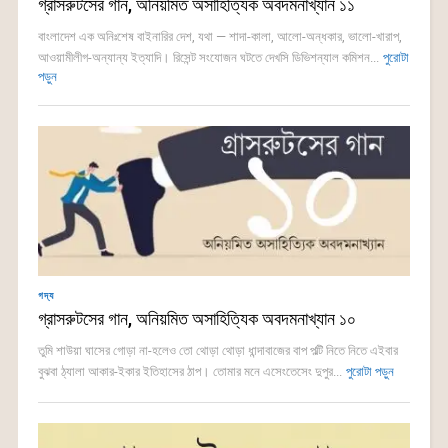
গ্রাসরুটসের গান, অনিয়মিত অসাহিত্যিক অবদমনাখ্যান ১১
বাংলাদেশ এক অনিঃশেষ বাইনারির দেশ, যথা — শাদা-কালা, আলো-অন্ধকার, ভালো-খারাপ,
আওয়ামীলীগ-অন্যান্য ইত্যাদি। রিসেন্ট সংযোজন ঘটতে দেখসি ডিভিশন্যাল কমিশন...
পুরোটা
পড়ুন
গদ্য
গ্রাসরুটসের গান, অনিয়মিত অসাহিত্যিক অবদমনাখ্যান ১০
তুমি শাউয়া ঘাসের গোড়া না-হলেও তো থোড়া থোড়া ধান্দাবাজের বাপ পল্টি নিতে নিতে এইবার
বুঝবা ঠ্যালা আকার-ইকার ইতিহাসের ঠাপ। তোমার মনে এসেংতেসেং দুপুর...
পুরোটা পড়ুন