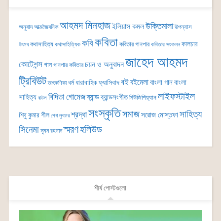
আহমদ মিনহাজ
উক্তিমালা
ইলিয়াস কমল
অনুবাদ
আত্মজৈবনিক
উপন্যাস
কবিতা
কবি
কালচার
কথাসাহিত্য
কবিতার গানপার
কথাসাহিত্যিক
কবিতার সংকলন
উৎসব
জাহেদ আহমদ
কোটেশন্স
চয়ন ও অনুবাদন
গান
গানপার কবিতার
ট্রিবিউট
বই
বইমেলা
বাংলা গান
বাংলা
ধর্ম
ধারাবাহিক
ফ্যাসিবাদ
তাৎক্ষণিকা
লাইফস্টাইল
বিদিতা গোমেজ
ব্যান্ড
সাহিত্য
ব্যান্ডসংগীত
মিউজিশিয়্যান
বাউল
সংস্কৃতি
সমাজ
সাহিত্য
শ্রদ্ধা
সরোজ মোস্তফা
শিবু কুমার শীল
শেখ লুৎফর
সিনেমা
স্মরণ
হলিউড
সুমন রহমান
শীর্ষ পোস্টগুলো