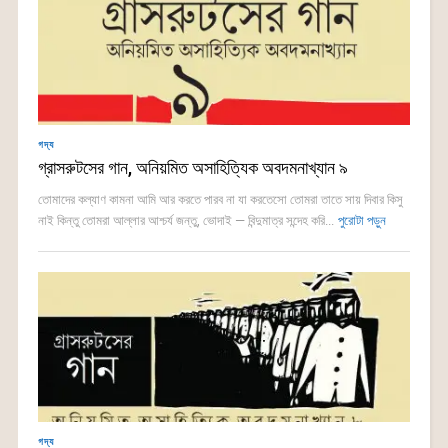
গদ্য
গ্রাসরুটসের গান, অনিয়মিত অসাহিত্যিক অবদমনাখ্যান ৯
তোমাদের কল্যাণ কামনা আমি আর করতে পারব না যা করতেসো তোমরা তাতে সায় দিবার কিসু
নাই কিন্তু তোমরা আল্লার আশ্চর্য জন্তু, ভোদাই — বিন্দুমাত্র সন্দেহ করি...
পুরোটা পড়ুন
গদ্য