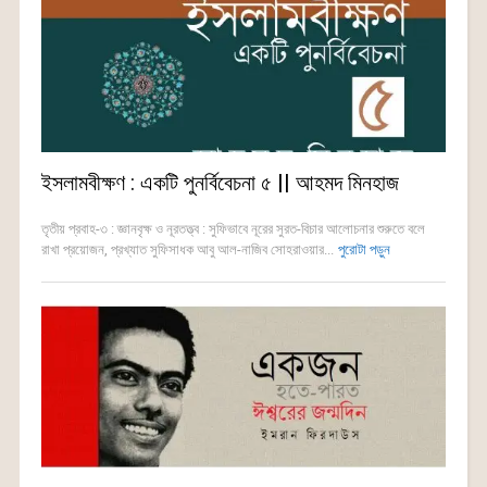
ইসলামবীক্ষণ : একটি পুনর্বিবেচনা ৫ || আহমদ মিনহাজ
তৃতীয় প্রবাহ-৩ : জ্ঞানবৃক্ষ ও নূরতত্ত্ব : সুফিভাবে নূরের সুরত-বিচার আলোচনার শুরুতে বলে
রাখা প্রয়োজন, প্রখ্যাত সুফিসাধক আবু আল-নাজিব সোহরাওয়ার...
পুরোটা পড়ুন