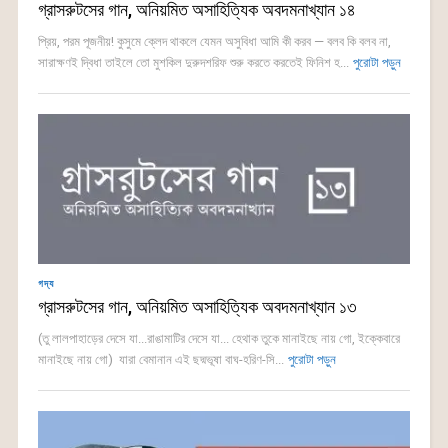
গ্রাসরুটসের গান, অনিয়মিত অসাহিত্যিক অবদমনাখ্যান ১৪
প্রিয়, পরম পূজনীয়! কুসুমে ক্লেদ থাকলে যেমন অসুবিধা আমি কী করব — বলব কি বলব না,
সারাক্ষণই দ্বিধা তাইলে তো মুশকিল দুরুদশরিফ শুরু করতে করতেই ফিনিশ হ...
পুরোটা পড়ুন
গদ্য
গ্রাসরুটসের গান, অনিয়মিত অসাহিত্যিক অবদমনাখ্যান ১৩
(তু লালপাহাড়ের দেসে যা...রাঙামাটির দেসে যা... হেথাক তুকে মানাইছে নায় গো, ইক্কেবারে
মানাইছে নায় গো) যারা বেমানান এই ছদ্মভূষা বাঘ-হরিণ-সি...
পুরোটা পড়ুন