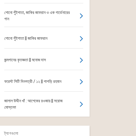
শোনো পুঁইপাতা, জাকির জাফরান ও এক গার্ডেনারের
গান
শোনো পুঁইপাতা || জাকির জাফরান
জন্মগানের কৃতজ্ঞতা || মনোজ দাস
ফরেস্ট সিটি দিনপত্রী / ১২ || পাপড়ি রহমান
জালাল উদ্দীন খাঁ : আশেকের রওজায় || সরোজ
মোস্তফা
ট্যাগগুলো