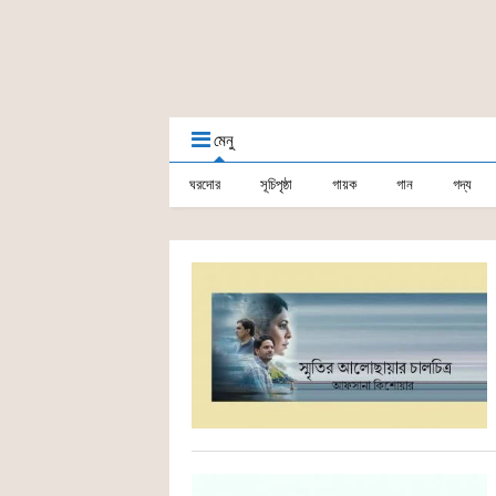
মেনু
ঘরদোর
সূচিপৃষ্ঠা
গায়ক
গান
গদ্য