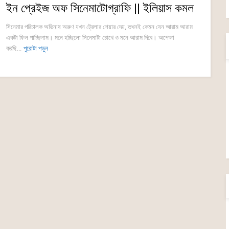
ইন প্রেইজ অফ সিনেমাটোগ্রাফি || ইলিয়াস কমল
সিনেমার পরিচালক অভিনাষ অরুণ যখন ট্রেলার শেয়ার দেয়, তখনই কেমন যেন আরাম আরাম
একটা ফিল পাচ্ছিলাম। মনে হচ্ছিলো সিনেমাটা চোখে ও মনে আরাম দিবে। অপেক্ষা
করছি...
পুরোটা পড়ুন