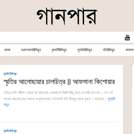
বাদক
অ্যালবামরিভিয়্যু
কন্সার্টরিভিয়্যু
ম্যুভিরিভিয়্যু
বইরিভিয়্যু
কথাবার্
ম্যুভিরিভিয়্যু
স্মৃতির আলোছায়ার চালচিত্র || আফসানা কিশোয়ার
এইচএসসি পরীক্ষা দেয়ার পর আমাদের একধরনের বিরাট কিছু করে ফেলেছি ভাব হয়। তো এই
ভাবের পাঙখায় চড়ে আমরা বন্ধুবান্ধবরা সোনারগাঁ যাই মিরপুর থেকে ঘুরতে। ভাঙাচো...
পুরোটা
পড়ুন
ম্যুভিরিভিয়্যু