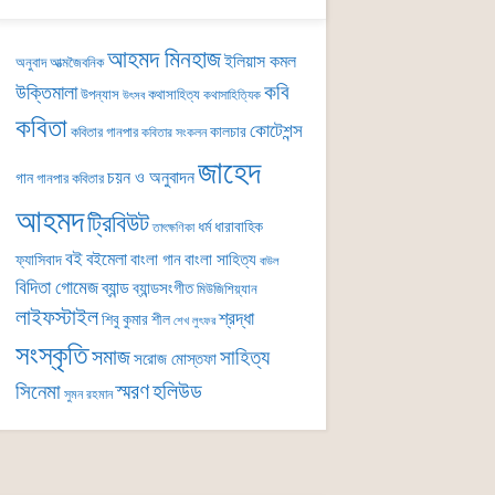
আহমদ মিনহাজ
ইলিয়াস কমল
অনুবাদ
আত্মজৈবনিক
কবি
উক্তিমালা
উপন্যাস
কথাসাহিত্য
কথাসাহিত্যিক
উৎসব
কবিতা
কোটেশন্স
কালচার
কবিতার গানপার
কবিতার সংকলন
জাহেদ
চয়ন ও অনুবাদন
গান
গানপার কবিতার
আহমদ
ট্রিবিউট
ধর্ম
ধারাবাহিক
তাৎক্ষণিকা
বই
বইমেলা
বাংলা গান
বাংলা সাহিত্য
ফ্যাসিবাদ
বাউল
বিদিতা গোমেজ
ব্যান্ড
ব্যান্ডসংগীত
মিউজিশিয়্যান
লাইফস্টাইল
শ্রদ্ধা
শিবু কুমার শীল
শেখ লুৎফর
সংস্কৃতি
সমাজ
সাহিত্য
সরোজ মোস্তফা
সিনেমা
স্মরণ
হলিউড
সুমন রহমান