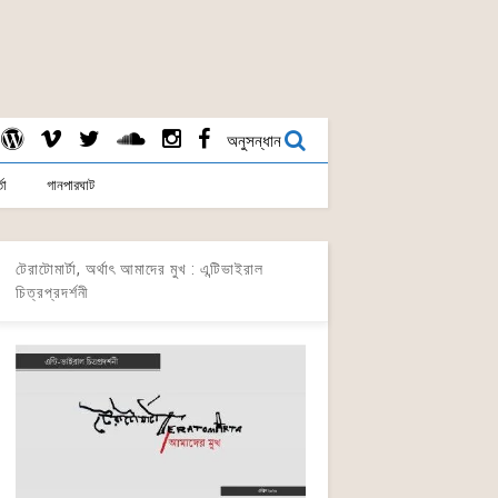
অনুসন্ধান
তা
গানপারঘাট
টেরাটোমার্টা, অর্থাৎ আমাদের মুখ : এন্টিভাইরাল
চিত্রপ্রদর্শনী