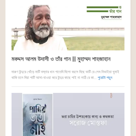
মকদ্দস আলম উদাসী ও তাঁর গান || মুহাম্মদ শাহজাহান
দারুণ উন্দুরে খোঁড়ে মাটি বস্তার ধান গাতেদি দিলো বয়সে দিছে ভাটি রে লেম নিভাইয়া ঘুমাই
থাকি তলে দিয়া পাটি আসা-যাওয়া করে উন্দুর কাছে পাই না লাঠি রে কা...
পুরোটা পড়ুন