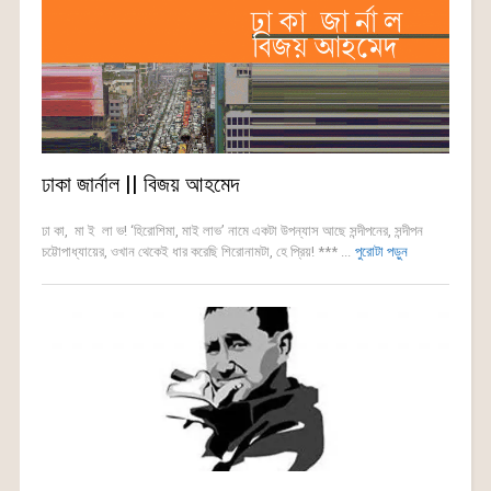
ঢাকা জার্নাল || বিজয় আহমেদ
ঢা কা, মা ই লা ভ! ‘হিরোশিমা, মাই লাভ’ নামে একটা উপন্যাস আছে সন্দীপনের, সন্দীপন
চট্টোপাধ্যায়ের, ওখান থেকেই ধার করেছি শিরোনামটা, হে প্রিয়! *** ...
পুরোটা পড়ুন