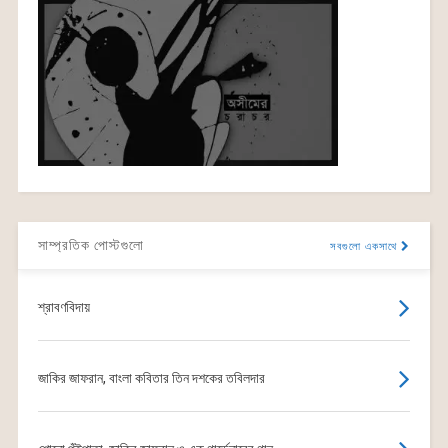
সাম্প্রতিক পোস্টগুলো
সবগুলো একসাথে
শ্রাবণবিদায়
জাকির জাফরান, বাংলা কবিতার তিন দশকের তবিলদার