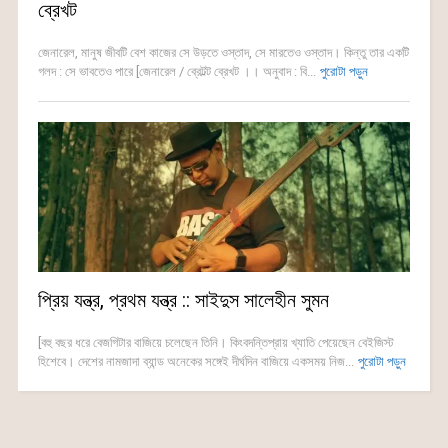
ব্রেখট
জেনারেল, মানুষ জীবটি বেশ কাজের সে উড়তে ওস্তাদ, সে মারতেও ওস্তাদ। কিন্তু তার একটি
গলদ : সে ভাবতেও পারে [জেনারেল / ব্রেটল্ট ব্রেখট ।। অনুবাদ : বি...
পুরোটা পড়ুন
প্রিয় যন্ত্র, প্রথম যন্ত্র :: সাইদুস সালেহীন সুমন
[বহু বছর ধরে বেজগিটার বাজিয়ে চলেছেন তিনি। কিংবদন্তিপ্রায় খ্যাতি পেয়েছেন বেইজিস্ট
হিশেবে। দেশের নামজাদা ব্যান্ড অনেকের সঙ্গেই দীর্ঘদিন বাজিয়ে একসময় নিজ...
পুরোটা পড়ুন