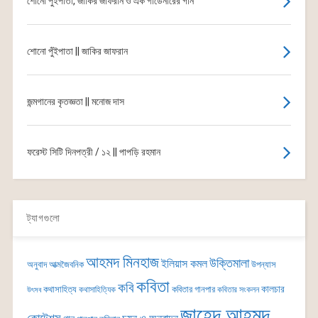
শোনো পুঁইপাতা, জাকির জাফরান ও এক গার্ডেনারের গান
শোনো পুঁইপাতা || জাকির জাফরান
জন্মগানের কৃতজ্ঞতা || মনোজ দাস
ফরেস্ট সিটি দিনপত্রী / ১২ || পাপড়ি রহমান
ট্যাগগুলো
আহমদ মিনহাজ
উক্তিমালা
ইলিয়াস কমল
অনুবাদ
আত্মজৈবনিক
উপন্যাস
কবিতা
কবি
কালচার
কথাসাহিত্য
কবিতার গানপার
কথাসাহিত্যিক
কবিতার সংকলন
উৎসব
জাহেদ আহমদ