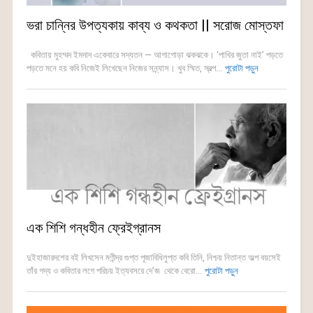
ভরা চান্নির উপত্যকায় কাব্য ও কথকতা || সরোজ মোস্তফা
কবিতায় মুহম্মদ ইমদাদ একেবারে সদ্যতন — আগাগোড়া ঝকঝকে। ‘পাখির জুতা নাই’ পড়তে
পড়তে মনে হয় কবি নিজেই লিখেছেন নিজের সন্ন্যাস। খুব স্মিত, স্বল্প...
পুরোটা পড়ুন
এক শিশি গন্ধহীন ফ্রেইগ্রানস
দুইহাজারদশের বই লিখসেন মণীন্দ্র গুপ্ত পূজাবিধিলুপ্ত কবি তিনি, নিশ্চয় নিতান্ত অল্প বয়সেই
তাঁর গদ্য ও কবিতার লগে পরিচয় ইত্যবসরে দে’জ থেকে বেরো...
পুরোটা পড়ুন