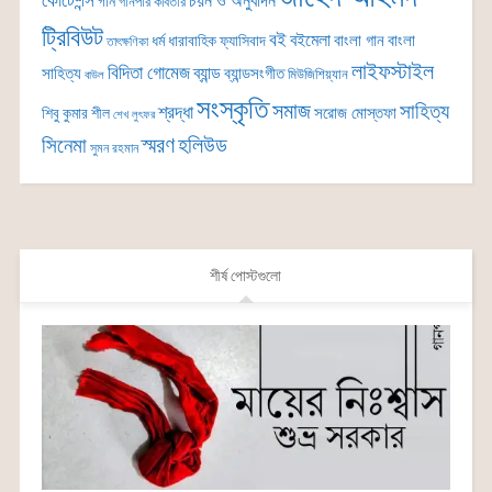
কোটেশন্স
চয়ন ও অনুবাদন
গান
গানপার কবিতার
ট্রিবিউট
বই
বইমেলা
বাংলা গান
বাংলা
ধর্ম
ধারাবাহিক
ফ্যাসিবাদ
তাৎক্ষণিকা
লাইফস্টাইল
বিদিতা গোমেজ
ব্যান্ড
সাহিত্য
ব্যান্ডসংগীত
মিউজিশিয়্যান
বাউল
সংস্কৃতি
সমাজ
সাহিত্য
শ্রদ্ধা
সরোজ মোস্তফা
শিবু কুমার শীল
শেখ লুৎফর
সিনেমা
স্মরণ
হলিউড
সুমন রহমান
শীর্ষ পোস্টগুলো