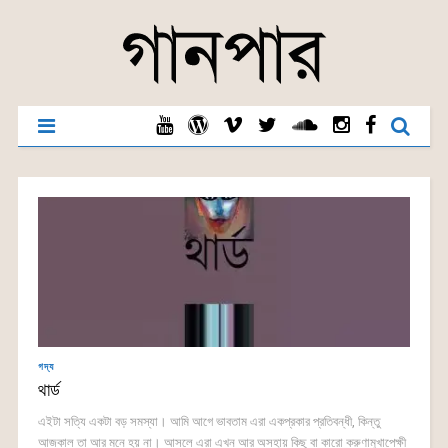
গদ্য
থার্ড
এইটা সত্যি একটা বড় সমস্যা। আমি আগে ভাবতাম এরা একপ্রকার প্রতিবন্ধী, কিন্তু
আজকাল তা আর মনে হয় না। আসলে এরা এখন আর অসহায় কিছু বা কারো করুণামুখাপেক্ষী