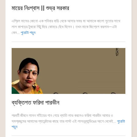
মায়ের নিঃশ্বাস || শুভ্র সরকার
এপ্রিল মাসের কোনো এক শনিবার বাড়ি থেকে আসার সময় মা আমাকে কালো সুতোর সাথে
লাল কাপড়ের টুকরো গিট্টু দিয়ে কোমরে বেঁধে দিলেন। তখন মাকে জিগ্যেশ করলাম—এটা
কেন...
পুরোটা পড়ুন
ব্যক্তিগত ফরিদা পারভীন
পরবর্তী জীবনে লালন সাঁইয়ের গান গেয়ে খ্যাতি লাভ করলেও ফরিদা পারভীন আমার ও
সমপ্রজন্মের আমাদের প্যারেন্টদের কাছে তার লাস্ট এই লালনব্র্যান্ডিঙের আগে থেকেই...
পুরোটা
পড়ুন