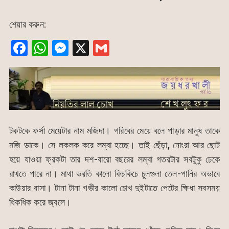
শেয়ার করুন:
F
W
M
X
G
a
h
e
m
c
at
s
ai
e
s
s
l
b
A
e
o
p
n
টকটকে ফর্সা মেয়েটার নাম মজিদা। গরিবের মেয়ে বলে পাড়ার মানুষ তাকে
o
p
g
মজি ডাকে। সে লকলক করে লম্বা হচ্ছে। তাই ছেঁড়া, নোংরা আর ছোট
k
er
হয়ে যাওয়া ফ্রকটা তার দশ-বারো বছরের লম্বা গতরটার সবটুকু ঢেকে
রাখতে পারে না। মাথা ভরতি কালো কিচকিচে চুলগুলা তেল-পানির অভাবে
কাউয়ার বাসা। টানা টানা গভীর কালো চোখ দুইটাতে পেটের ক্ষিধা সবসময়
ধিকধিক করে জ্বলে।