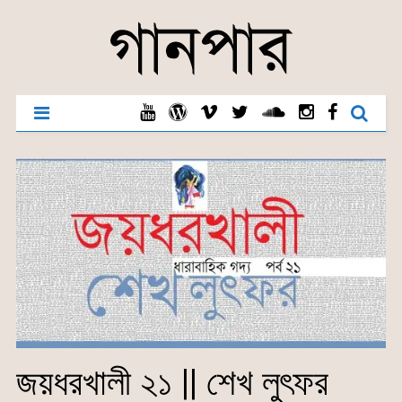
জয়ধরখালী ২১ || শেখ লুৎফর