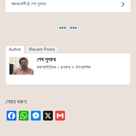
জয়ধরখালী || শেখ লুৎফর
… …
Author
Recent Posts
শেখ লুৎফর
কথাসাহিত্যিক। গল্পকার ও ঔপন্যাসিক
শেয়ার করুন:
F
W
M
X
G
a
h
e
m
c
at
s
ai