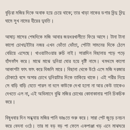
বুড়িরা মজির দিকে অবাক হয়ে চেয়ে থাকে; তার খাড়া নাকের ডগার বিন্দু বিন্দু
ঘামে সুখ নামের হীরের দ্যুতি।
আষাঢ় মাসের শেষদিকে মজি আবার জয়ধরখালীতে ফিরে আসে। টানা টানা
কালো চোখদুইটার নজর এখন ভোঁতা ভোঁতা, পেটটা সামনের দিকে ঠেলে
বেরিয়ে এসেছে। খাওয়াটাওয়ার রুচি নাই। সারাদিন বিছানায় পড়ে পড়ে
হাঁসফাঁস করে। মাঝে মাঝে দুনিয়া ঘোর হয়ে বৃষ্টি নামে। থমথমে কালো
আকাশটা ফাৎ ফাৎ করে বিজলি মারে। বিছানা থেকে উঠে এসে মজি দরজার
চৌকাঠে বসে অসার চোখে দুনিয়াটার দিকে তাকিয়ে থাকে। এই শরীর নিয়ে
সে বাড়ি বাড়ি যেতে পারল না বলে কাউকে দেখা হলো না আর কেউ তাকেও
দেখতে এল না, এই অভিমানে বুঝি মজির চোখের কোনাকানায় পানি চিকচিক
করে।
বিষুধবার দিন সন্ধ্যায় মজির পানি ভাঙতে শুরু করে। সারা পেট জুড়ে চনচন
করে বেদনা ওঠে। তার মা বড় বড় পা ফেলে একপাঞ্জা খড় এনে মাঝঘরে