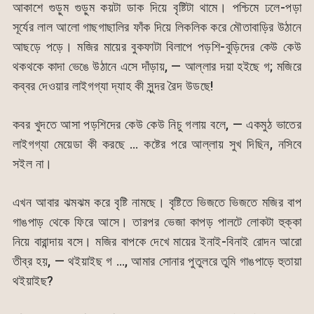
আকাশে গুড়ুম গুড়ুম কয়টা ডাক দিয়ে বৃষ্টিটা থামে। পশ্চিমে ঢলে-পড়া
সূর্যের লাল আলো গাছগাছালির ফাঁক দিয়ে লিকলিক করে মৌতাবাড়ির উঠানে
আছড়ে পড়ে। মজির মায়ের বুকফাটা বিলাপে পড়শি-বুড়িদের কেউ কেউ
থকথকে কাদা ভেঙে উঠানে এসে দাঁড়ায়, — আল্লার দয়া হইছে গ; মজিরে
কব্বর দেওয়ার লাইগগ্যা দ্যাহ কী সুন্দর রৈদ উডছে!
কবর খুদতে আসা পড়শিদের কেউ কেউ নিচু গলায় বলে, — একমুঠ ভাতের
লাইগগ্যা মেয়েডা কী করছে … কষ্টের পরে আল্লায় সুখ দিছিন, নসিবে
সইল না।
এখন আবার ঝমঝম করে বৃষ্টি নামছে। বৃষ্টিতে ভিজতে ভিজতে মজির বাপ
গাঙপাড় থেকে ফিরে আসে। তারপর ভেজা কাপড় পালটে লোকটা হুক্কা
নিয়ে বারান্দায় বসে। মজির বাপকে দেখে মায়ের ইনাই-বিনাই রোদন আরো
তীব্র হয়, — থইয়াইছ গ …, আমার সোনার পুতুলরে তুমি গাঙপাড়ে হুতায়া
থইয়াইছ?