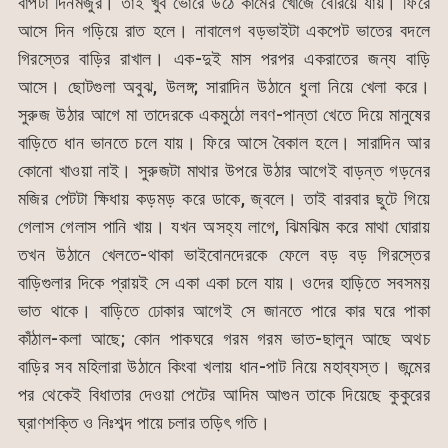
বাপটা দিনমজুর। তাই খুব ভোরে উঠে কামের খোঁজে বেরিয়ে যায়। ফিরে
আসে দিন গড়িয়ে রাত হলে। নাবালেগ বড়ভাইটা একপেট ভাতের বদলে
গিরস্তের বাড়ির রাখাল। এক-দুই মাস পরপর একরাতের জন্য বাড়ি
আসে। ছোটগুলা অবুঝ, উলঙ্গ; সারাদিন উঠানে ধুলা নিয়ে খেলা করে।
সুরুজ উঠার আগে মা তাদেরকে একমুঠো লবণ-পান্তা খেতে দিয়ে মানুষের
বাড়িতে ধান ভানতে চলে যায়। ফিরে আসে বৈকাল হলে। সারাদিন আর
কোনো খাওয়া নাই। সুরুজটা মাথার উপরে উঠার আগেই বাড়ন্ত গড়নের
মজির পেটটা ক্ষিধায় কড়মড় করে ডাকে, জ্বলে। তাই বারবার ছুটে গিয়ে
গেলাস গেলাস পানি খায়। যখন অসহ্য লাগে, ঝিমঝিম করে মাথা ঘোরায়
তখন উঠানে খেলতে-থাকা ভাইবোনদেরকে ফেলে বড় বড় গিরস্তের
বাড়িগুলার দিকে প্রায়ই সে একা একা চলে যায়। ওদের হাড়িতে সবসময়
ভাত থাকে। বাড়িতে ঢোকার আগেই সে জানতে পারে কার ঘরে পাকা
কাঁঠাল-কলা আছে; কোন পাকঘরে গরম গরম ভাত-ছালুন আছে অথচ
বাড়ির সব মহিলারা উঠানে কিংবা খলায় ধান-পাট নিয়ে মহাব্যস্ত। জন্মের
পর থেকেই বিধাতার দেওয়া পেটের আদিম আগুন তাকে দিয়েছে কুকুরের
ঘ্রাণশক্তি ও নিঃশব্দ পায়ে চলার তড়িৎ গতি।