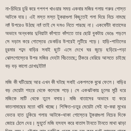
না-চিবিয়ে চুরি করে গপগপ খাওয়ার সময় একবার মজির গলায় গরুর গোস্ত
আটকে যায়। এই মস্ত মস্ত টুকরাগুলা কিছুতেই গলা দিয়ে নিচে নামছে
না! উপরেও উঠছে না! তাই সে দমও নিতে পারছে না। একফোঁটা বাতাসের
অভাবে অন্ধকার দুনিয়াটা কাঁপতে কাঁপতে তার ছোট্ট বুকটায় ভেঙে পড়লে
সে দড়াম করে গোস্তের ডেকচির উপরেই লুটিয়ে পড়ে। হাড়ি-পাতিলের
চুরমার শব্দে বাড়ির সবাই ছুটে এসে দেখে ঘর জুড়ে ছড়িয়ে-পড়া
ঝোলগোস্তের উপর মজির দেহটা খিঁচতেছে; ঠিকরে বেরিয়ে আসতে চাইছে
বড় বড় কালো চোখদুইটা!
মজি কী ঘটিয়েছে আর এখন কী ঘটছে সবাই একপলকে বুঝে ফেলে। বাড়ির
বড় মেয়েটা শহরে থেকে কলেজে পড়ে। সে একঝটকায় চুলের মুঠি ধরে
মজিকে মাটি থেকে তুলে বসায়। মজি বাতাসের অভাবে হা করে
কাতলামাছের মতো খাবি খাচ্ছে। শিক্ষিত-চতুর মেয়েটা সেই হা-করা মুখের
ভেতর হাত ঢুকিয়ে গলায় আটকে-থাকা গোস্তের টুকরাগুলা নিচের দিকে
জোরে ঠেলে দেয়। মুহূর্তে মজি হসহস করে বাতাস টানতে টানতে মাথা ঝাড়া