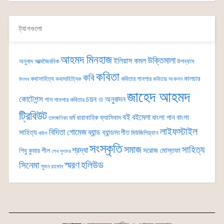
ট্যাগগুলো
আহমদ মিনহাজ
উক্তিমালা
ইলিয়াস কমল
অনুবাদ
আত্মজৈবনিক
উপন্যাস
কবিতা
কবি
কালচার
কথাসাহিত্য
কবিতার গানপার
কথাসাহিত্যিক
কবিতার সংকলন
উৎসব
জাহেদ আহমদ
কোটেশন্স
চয়ন ও অনুবাদন
গান
গানপার কবিতার
ট্রিবিউট
বই
বইমেলা
বাংলা গান
বাংলা
ধর্ম
ধারাবাহিক
ফ্যাসিবাদ
তাৎক্ষণিকা
লাইফস্টাইল
বিদিতা গোমেজ
ব্যান্ড
সাহিত্য
ব্যান্ডসংগীত
মিউজিশিয়্যান
বাউল
সংস্কৃতি
সমাজ
সাহিত্য
শ্রদ্ধা
সরোজ মোস্তফা
শিবু কুমার শীল
শেখ লুৎফর
সিনেমা
স্মরণ
হলিউড
সুমন রহমান