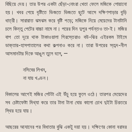
বিছিয়ে দেয়। তার উপর একটা ছেঁড়া-নোংরা খেতা ফেলে মজিকে শোয়ানো
হয়। খবর পেয়ে বৃষ্টিতে ভিজতে ভিজতে ছুটে আসে দক্ষিণপাড়ার বুড়ি
ধাত্রী। সারারাত ঝমঝম করে বৃষ্টি পড়ে; মজিকে নিয়ে মেয়েদের টানাটানি
চলে কিন্তু পেটের বাচ্চা নামে না। পরের দিন দুপুর পর্যন্তও তা-ই। মজির
বাপ তো দূরে থাক টাকাওয়ালা গিরস্তেরাও বউ-ঝির এইরকম টাইমে
ডাক্তার-হাসপাতালের কথা কল্পনাও করে না। তারা উপরের স্তব্দ-নীল
আসমানটার দিকে আঙুল তুলে বলে, —
নসিবের লিখন,
না যায় খণ্ডন।
বিকালের আগেই মজির পেটটা এই উঁচু হয়ে ফুলে ওঠে। তারপর মেয়েদের
সব চেষ্টাফেষ্টা মিথ্যা করে তার টানা টানা ঘোর কালো চোখ দুইটা চিরতরে
স্থির হয়ে যায়।
আছরের আযানের পর বিধাতার বুঝি একটু দয়া হয়। দক্ষিণের কোনা বরাবর