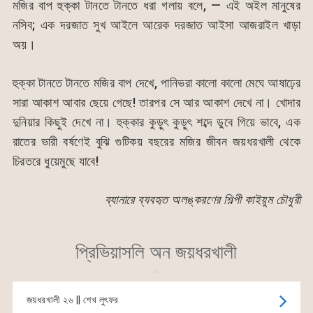
মজির বাপ হুক্কা টানতে টানতে ধরা গলায় বলে, — এই অইল মানুষের
নসিব; এক দরজাত সুখ আইলে আরেক দরজাত আইসা আজরাইল খাড়া
অয়।
হুক্কা টানতে টানতে মজির বাপ দেখে, পানিভরা কালো কালো মেঘে আষাঢ়ের
সারা আকাশ আবার ছেয়ে গেছে! তারপর সে আর আকাশ দেখে না। খোদার
দুনিয়ার কিছুই দেখে না। হুক্কার কুড়ুৎ কুড়ুৎ শব্দে ডুবে গিয়ে ভাবে, এক
রাতের ভারী বর্ষণেই বুঝি গুটিকয় বছরের মজির জীবন জয়ধরখালী থেকে
চিরতরে ধুয়েমুছে যাবে!
ব্যানারে ব্যবহৃত অলঙ্করণের শিল্পী কাইয়ুম চৌধুরী
প্রিভিয়াসলি অন জয়ধরখালী
জয়ধরখালী ২৬ || শেখ লুৎফর