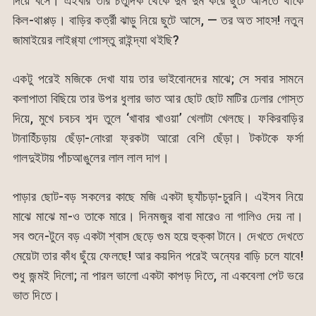
দিয়ে বসে। এইবার তার চর্তুদিক থেকে দুম দুম করে ছুটে আসতে থাকে
কিল-থাপ্পড়। বাড়ির কর্ত্রী ঝাড়ু নিয়ে ছুটে আসে, — তর অত সাহস! নতুন
জামাইয়ের লাইগ্গ্যা গোস্তু রাইন্দ্যা থইছি?
একটু পরেই মজিকে দেখা যায় তার ভাইবোনদের মাঝে; সে সবার সামনে
কলাপাতা বিছিয়ে তার উপর ধুলার ভাত আর ছোট ছোট মাটির ঢেলার গোস্ত
দিয়ে, মুখে চবচব শব্দ তুলে ‘খাবার খাওয়া’ খেলাটা খেলছে। ফকিরবাড়ির
টানাহিঁচড়ায় ছেঁড়া-নোংরা ফ্রকটা আরো বেশি ছেঁড়া। টকটকে ফর্সা
গালদুইটায় পাঁচআঙুলের লাল লাল দাগ।
পাড়ার ছোট-বড় সকলের কাছে মজি একটা ছ্যাঁচড়া-চুরনি। এইসব নিয়ে
মাঝে মাঝে মা-ও তাকে মারে। দিনমজুর বাবা মারেও না গালিও দেয় না।
সব শুনে-টুনে বড় একটা শ্বাস ছেড়ে গুম হয়ে হুক্কা টানে। দেখতে দেখতে
মেয়েটা তার কাঁধ ছুঁয়ে ফেলছে! আর কয়দিন পরেই অন্যের বাড়ি চলে যাবে!
শুধু জন্মই দিলো; না পারল ভালো একটা কাপড় দিতে, না একবেলা পেট ভরে
ভাত দিতে।