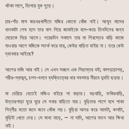
খটকা লাগে, হিংসায় বুক পুড়ে।
চার-পাঁচ মাস জয়ধরখালীতে মজির কোনো খোঁজ নাই। আঘুন মাসের
ধানকাটা শেষ হলে তার বাপ গিয়ে জামাইকে বলে-কয়ে তিনদিনের জন্য
মেয়েকে নিয়ে আসে। পরেরদিন সকালে তার মা গিরস্তের বাড়ি কাজে
যাওয়ার আগে মজিকে সতর্ক করে যায়, কেউর বাড়িত যাইছ না। তরে কেউ
দ্যাখবার আইছে?
আগের মজি আর নাই। সে এখন সচ্ছল এক গিরস্তের বউ; কাপড়চোপড়,
শরীর-স্বাস্থ্য, চলন-বলনে ব্যক্তিত্বের ধার সবসময় নীরবে দ্যুতি ছড়ায়।
মা বেরিয়ে যেতেই মজিও বাইরে পা বাড়ায়। বড়বাড়ি, ফকিরবাড়ি,
উত্তরপাড়া ঘুরে ঘুরে সে সবার বাড়িতে যায়। বুড়িদের পাশে বসে পাকা
গিন্নীর মতো জনে জনে খোঁজ লয়। বুড়িরা আদর করে আমটা, কলাটা,
মুড়িটা খেতে দেয়। সে মাথা নাড়ে, — না দাদি, আগের মতন আর ক্ষিধা
নাই।