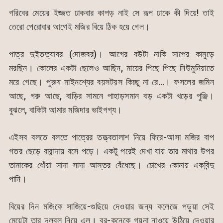
গরিবের মেয়ের ইজ্জত ঢাকবার কাপড় নাই সে রূপ ঢাকে কী দিয়ে! তাই
তেরো পেরোবার আগেই মজির বিয়ে ঠিক হয়ে গেল।
পাত্র দুইতত্যাবর (দোজবর)। আগের বউটা নাকি সাপের কামুড়ে
মরছিন। কোলের একটা ছেলেও আছিন, মায়ের পিছে পিছে নিউমুনিয়াতে
মরে গেছে। পুরুষ মাইনশ্যের বয়সটয়স কিচ্ছু না রে…। ফসলের জমিন
আছে, গরু আছে, বাড়ির সামনে পাহাড়সমান বড় একটা খড়ের পুঞ্জি।
বুঝলে, বাকিটা আমার মজিদার ভাইগগ্য।
এইসব বলতে বলতে পাত্রের তত্ত্বতালাশ নিয়ে ফিরে-আসা মজির বাপ
গতর ছেড়ে বারান্দায় বসে পড়ে। একটু পরেই দেখা যায় তার মাথার উপর
তামাকের ধোঁয়া সাদা সাদা আস্তর বেঁধেছে। চোখের কোনায় একবিন্দু
পানি।
বিয়ের দিন মজিকে সাজিয়ে-গুছিয়ে দেওয়ার জন্য কলেজে পড়ুয়া সেই
মেয়েটা তার দলবল নিয়ে এল। বর-কনেকে গয়না নাওয়ে উঠিয়ে দেওয়ার