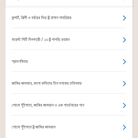
কন্সার্ট, শিল্পী ও বর্বরের ভিড় || হাসান শাহরিয়ার
ফরেস্ট সিটি দিনপত্রী / ১৩ || পাপড়ি রহমান
শ্রাবণবিদায়
জাকির জাফরান, বাংলা কবিতার তিন দশকের তবিলদার
শোনো পুঁইপাতা, জাকির জাফরান ও এক গার্ডেনারের গান
শোনো পুঁইপাতা || জাকির জাফরান