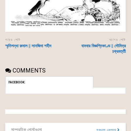
বাবা, মারা যাবার দিন || শুভ্র সরকার
পরের পোষ্ট
আগের পোষ্ট
স্মৃতিগন্ধা রুমাল || সানজিদা শহীদ
বামবার বিজ্ঞপ্তিকাণ্ড || সৌমিত্র
চক্রবর্ত্তী
COMMENTS
FACEBOOK:
সাম্প্রতিক পোস্টগুলো
সবগুলো একসাথে