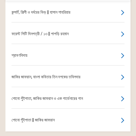
কন্সার্ট, শিল্পী ও বর্বরের ভিড় || হাসান শাহরিয়ার
ফরেস্ট সিটি দিনপত্রী / ১৩ || পাপড়ি রহমান
শ্রাবণবিদায়
জাকির জাফরান, বাংলা কবিতার তিন দশকের তবিলদার
শোনো পুঁইপাতা, জাকির জাফরান ও এক গার্ডেনারের গান
শোনো পুঁইপাতা || জাকির জাফরান