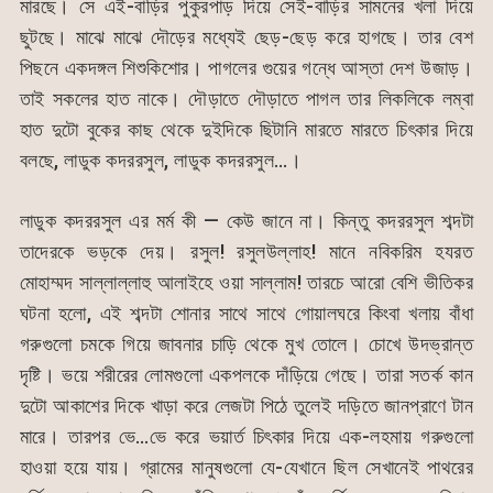
মারছে। সে এই-বাড়ির পুকুরপাড় দিয়ে সেই-বাড়ির সামনের খলা দিয়ে
ছুটছে। মাঝে মাঝে দৌড়ের মধ্যেই ছেড়-ছেড় করে হাগছে। তার বেশ
পিছনে একদঙ্গল শিশুকিশোর। পাগলের গুয়ের গন্ধে আস্তা দেশ উজাড়।
তাই সকলের হাত নাকে। দৌড়াতে দৌড়াতে পাগল তার লিকলিকে লম্বা
হাত দুটো বুকের কাছ থেকে দুইদিকে ছিটানি মারতে মারতে চিৎকার দিয়ে
বলছে, লাডুক কদররসুল, লাডুক কদররসুল…।
লাডুক কদররসুল এর মর্ম কী — কেউ জানে না। কিন্তু কদররসুল শব্দটা
তাদেরকে ভড়কে দেয়। রসুল! রসুলউল্লাহ! মানে নবিকরিম হযরত
মোহাম্মদ সাল্লাল্লাহু আলাইহে ওয়া সাল্লাম! তারচে আরো বেশি ভীতিকর
ঘটনা হলো, এই শব্দটা শোনার সাথে সাথে গোয়ালঘরে কিংবা খলায় বাঁধা
গরুগুলো চমকে গিয়ে জাবনার চাড়ি থেকে মুখ তোলে। চোখে উদভ্রান্ত
দৃষ্টি। ভয়ে শরীরের লোমগুলো একপলকে দাঁড়িয়ে গেছে। তারা সতর্ক কান
দুটো আকাশের দিকে খাড়া করে লেজটা পিঠে তুলেই দড়িতে জানপ্রাণে টান
মারে। তারপর ভে…ভে করে ভয়ার্ত চিৎকার দিয়ে এক-লহমায় গরুগুলো
হাওয়া হয়ে যায়। গ্রামের মানুষগুলো যে-যেখানে ছিল সেখানেই পাথরের