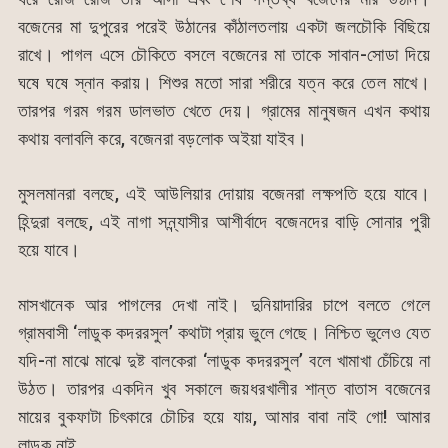
বজেনের মা দুপুরের পরেই উঠানের কাঁঠালতলায় একটা জলচৌকি বিছিয়ে
রাখে। পাগল এসে চৌকিতে বসলে বজেনের মা তাকে সাবান-সোডা দিয়ে
ঘষে ঘষে স্নান করায়। শিশুর মতো সারা শরীরে যত্ন করে তেল মাখে।
তারপর গরম গরম ডালভাত খেতে দেয়। গ্রামের মানুষজন এখন কথায়
কথায় বলাবলি করে, বজেনরা বড়লোক অইয়া যাইব।
মুসলমানরা বলছে, এই আউলিয়ার দোয়ায় বজেনরা লক্ষপতি হয়ে যাবে।
হিন্দুরা বলছে, এই নাগা সন্ন্যাসীর আশীর্বাদে বজেনদের বাড়ি সোনার পুরী
হয়ে যাবে।
মাসখানেক আর পাগলের দেখা নাই। দুনিয়াদারির চাপে বলতে গেলে
গ্রামবাসী ‘লাডুক কদররসুল’ কথাটা প্রায় ভুলে গেছে। নিশ্চিত ভুলেও যেত
যদি-না মাঝে মাঝে দুষ্ট বালকেরা ‘লাডুক কদররসুল’ বলে খামাখা চেঁচিয়ে না
উঠত। তারপর একদিন খুব সকালে জয়ধরখালীর শান্ত বাতাস বজেনের
মায়ের বুকফাটা চিৎকারে চৌচির হয়ে যায়, আমার বাবা নাই গো! আমার
লাডুক নাই…