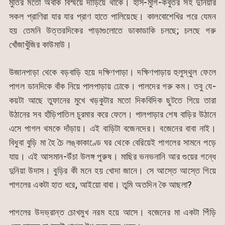
মুর্তির মতো অবাক বিস্ময়ে দাঁড়িয়ে থাকে। হাঁস-মুর্গি-কবুতর সহ দুনিয়ার
সকল প্রাণিরা যার যার প্রাণ হাতে পালিয়েছে। কালবোশেখির পরে যেমন
হয় তেমনি উত্তরদিকের পাড়াগুলোতে ডাকাডাকি চলছে; চলছে গরু
খোঁজাখুঁজির কাউমাউ।
উজানপাড়া থেকে বড়বাড়ি হয়ে দক্ষিণপাড়া। দক্ষিণপাড়ায় হুলুস্থুল ফেলে
পাগল ডানদিকে বাঁক নিয়ে পালপাড়ায় ঢোকে। পালদের গরু কম। তবু যে-
কয়টা আছে তুফানের মুখে খড়কুটার মতো দিকবিদিক ছুটতে গিয়ে তারা
উঠানের সব হাঁড়িপাতিল চুরমার করে ফেলে। পালপাড়ার শেষ বাড়ির উঠানে
এসে পাগল থমকে দাঁড়ায়। এই বাড়িটা বজেনদের। বজেনের বাবা নাই।
বিধুবা বুড়ি মা হৈ চৈ লঙ্কাকাণ্ডে ঘর থেকে বেরিয়েই পাগলের সামনে পড়ে
যায়। এই আসমান-উঁচা উলঙ্গ পুরুষ। মাছির ভনভনানি আর গুয়ের গন্ধে
দুনিয়া উদাস। বুড়ির কী মনে হয় খোদা জানে। সে আস্তে আস্তে গিয়ে
পাগলের একটা হাত ধরে, আইয়ো বাবা। তুমি অতদিন কৈ আছলা?
পাগলের উদভ্রান্ত চোখমুখ নরম হয়ে আসে। বজেনের মা একটা পিঁড়ি