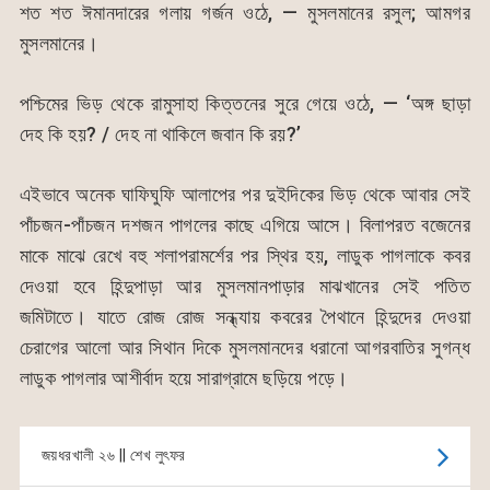
শত শত ঈমানদারের গলায় গর্জন ওঠে, — মুসলমানের রসুল; আমগর
মুসলমানের।
পশ্চিমের ভিড় থেকে রামুসাহা কিত্তনের সুরে গেয়ে ওঠে, — ‘অঙ্গ ছাড়া
দেহ কি হয়? / দেহ না থাকিলে জবান কি রয়?’
এইভাবে অনেক ঘাফিঘুফি আলাপের পর দুইদিকের ভিড় থেকে আবার সেই
পাঁচজন-পাঁচজন দশজন পাগলের কাছে এগিয়ে আসে। বিলাপরত বজেনের
মাকে মাঝে রেখে বহু শলাপরামর্শের পর স্থির হয়, লাডুক পাগলাকে কবর
দেওয়া হবে হিন্দুপাড়া আর মুসলমানপাড়ার মাঝখানের সেই পতিত
জমিটাতে। যাতে রোজ রোজ সন্ধ্যায় কবরের পৈথানে হিন্দুদের দেওয়া
চেরাগের আলো আর সিথান দিকে মুসলমানদের ধরানো আগরবাতির সুগন্ধ
লাডুক পাগলার আশীর্বাদ হয়ে সারাগ্রামে ছড়িয়ে পড়ে।
জয়ধরখালী ২৬ || শেখ লুৎফর