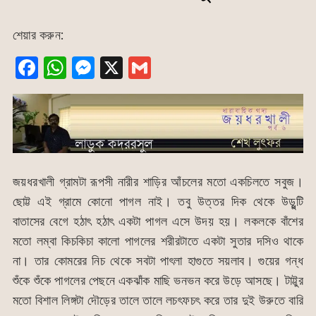
শেয়ার করুন:
F
W
M
X
G
a
h
e
m
c
at
s
ai
e
s
s
l
b
A
e
o
p
n
জয়ধরখালী গ্রামটা রূপসী নারীর শাড়ির আঁচলের মতো একচিলতে সবুজ।
o
p
g
ছোট্ট এই গ্রামে কোনো পাগল নাই। তবু উত্তর দিক থেকে উড়ুন্টি
k
er
বাতাসের বেগে হঠাৎ হঠাৎ একটা পাগল এসে উদয় হয়। লকলকে বাঁশের
মতো লম্বা কিচকিচা কালো পাগলের শরীরটাতে একটা সুতার দসিও থাকে
না। তার কোমরের নিচ থেকে সবটা পাৎলা হাগুতে সয়লাব। গুয়ের গন্ধ
শুঁকে শুঁকে পাগলের পেছনে একঝাঁক মাছি ভনভন করে উড়ে আসছে। টাট্টুর
মতো বিশাল লিঙ্গটা দৌড়ের তালে তালে লচৎফচৎ করে তার দুই উরুতে বারি