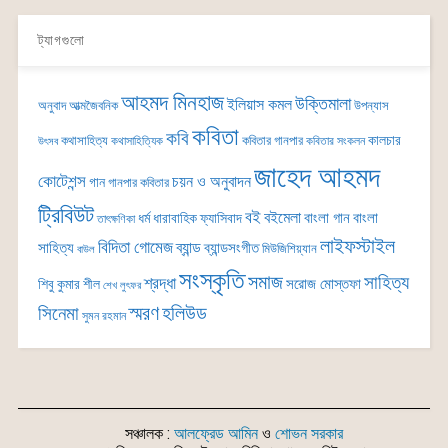
ট্যাগগুলো
আহমদ মিনহাজ
উক্তিমালা
ইলিয়াস কমল
অনুবাদ
আত্মজৈবনিক
উপন্যাস
কবিতা
কবি
কালচার
কথাসাহিত্য
কবিতার গানপার
কথাসাহিত্যিক
কবিতার সংকলন
উৎসব
জাহেদ আহমদ
কোটেশন্স
চয়ন ও অনুবাদন
গান
গানপার কবিতার
ট্রিবিউট
বই
বইমেলা
বাংলা গান
বাংলা
ধর্ম
ধারাবাহিক
ফ্যাসিবাদ
তাৎক্ষণিকা
লাইফস্টাইল
বিদিতা গোমেজ
ব্যান্ড
সাহিত্য
ব্যান্ডসংগীত
মিউজিশিয়্যান
বাউল
সংস্কৃতি
সমাজ
সাহিত্য
শ্রদ্ধা
সরোজ মোস্তফা
শিবু কুমার শীল
শেখ লুৎফর
সিনেমা
স্মরণ
হলিউড
সুমন রহমান
সঞ্চালক :
আলফ্রেড আমিন
ও
শোভন সরকার