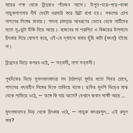
মায়ের পক্ষ থেকে হিন্দুরাও পাঁচজন আসে। উপুত-হয়ে-পড়ে-থাকা
লাডুকপাগলার দীর্ঘ দেহটা ধরাধরি করে উল্টে রাখা হয়। সকলের চোখ
পাগলের লিঙ্গের মাথায়। পাৎলা চামড়ার আবরণের ভেতর থেকে লাটিমের
মতো মুণ্ডুটা উঁকি দিয়ে আছে। বজেনের মা প্রাপ্তি ও বিজয়ের উল্লাসে
চিৎকার দিয়ে ঘোষণা করে, এই-যে দ্যাহঅ বাবার ছুঁছি কাটা (খৎনা) হইছে
না।
হিন্দুদের ভিড়ে কলরব ওঠে, — সন্নাসী, নাগা সন্নাসী।
পুবদিকের ভিড়ে মুসলমানমানরা সব ঠাঠাপড়া মুর্দার মতো স্থির চোখে,
পাগলের খৎনাহীন লিঙ্গের দিকে তাকিয়ে থাকে। ছফির মুনশি ভিড়ের মাঝ
থেকে লাফিয়ে ওঠে, — অঙ্গে কি যায় আসে? যেখানে জবান সাক্ষী আছে …
মুসলমানদের ভিড় থেকে চিৎকার ওঠে, — লাডুক কদররসুল… এই রসুল
কার?