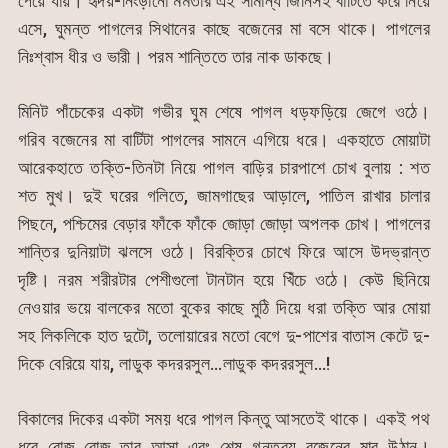
পেয়ে যায়। হৃদয়-নিংড়ানো মমতার এই সামান্য জিনিসই বাটিতে করে নিয়ে
এসে, ঘুমন্ত পাগলের সিথানের কাছে বজেনের মা বসে থাকে। পাগলের
নিঃশ্বাস ধীর ও ভারী। পরম শান্তিতে তার নাক ডাকছে।
মিনিট পাঁচেকের একটা গভীর ঘুম শেষে পাগল ধড়ফড়িয়ে জেগে ওঠে।
গরিব বজেনের মা বাটিটা পাগলের সামনে এগিয়ে ধরে। একহাতে মোয়াটা
আরেকহাতে তক্তি-তিনটা নিয়ে পাগল বাড়ির চারপাশে চোখ বুলায় : শত
শত মুখ। দুই ঘরের গলিতে, জামগাছের আড়ালে, পাতিল রাখার চালার
পিছনে, পশ্চিমের বেড়ার ফাঁকে ফাঁকে জোড়া জোড়া অপলক চোখ। পাগলের
শান্তির দুনিয়াটা ঝলসে ওঠে। বিরক্তির চোখে ফিরে আসে উদভ্রান্ত
দৃষ্টি। নরম শরীরটার পেশীগুলো টানটান হয়ে খিঁচে ওঠে। কেউ ছিনিয়ে
নেওয়ার ভয়ে বালকের মতো বুকের কাছে মুঠি দিয়ে ধরা তক্তি আর মোয়া
সহ লিকলিকে হাত দুটো, তলোয়ারের মতো বেগে দু-পাশের বাতাস কেটে দু-
দিকে বেরিয়ে যায়, লাডুক কদররসুল…লাডুক কদররসুল…!
বিকালের দিকের একটা সময় ধরে পাগল কিন্তু আসতেই থাকে। একই পথ
ধরে রোজ রোজ তার আসা এবং শেষ গন্তব্য বজেনের মার উঠান।