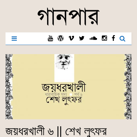
জয়ধরখালী ৬ || শেখ লুৎফর