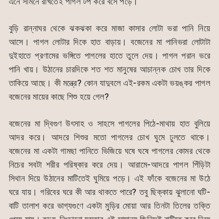
এনে সামনে রাখতেই পাগল টপ করে বসে পড়ে।
বুড়ি রান্নাঘর থেকে ঝকঝকা করে মাজা কাসার লোটা ভরা পানি নিয়ে
আসে। পাগল লোটার দিকে হাত বাড়ায়। বজেনের মা পানিভরা লোটাটা
দুইহাতে প্রণামের ভঙ্গিতে পাগলের হাতে তুলে দেয়। পাগল পরান ভরে
পানি খায়। উঠানের চারদিকে শত শত মানুষের আচান্নক চোখ তার দিকে
তাকিয়ে আছে। কী মন্ত্রে? কোন যাদুবলে এই-রকম একটা ভয়ঙ্কর পাগল
বজেনের মায়ের কাছে শিশু হয়ে গেল?
বজেনের মা দ্বিগুণ উৎসাহ ও সাহসে পাগলের পিঠে-মাথায় হাত বুলিয়ে
আদর করে। আদরে শিশুর মতো পাগলের চোখ ঘুমে ঢুলতে থাকে।
বজেনের মা একটা গামছা পানিতে ভিজিয়ে ঘষে ঘষে পাগলের কোমর থেকে
নিচের সবটা শরীর পরিষ্কার করে দেয়। আরামে-আদরে পাগল পিঁড়িটা
সিথান দিয়ে উঠানের মাটিতেই ঘুমিয়ে পড়ে। এই ফাঁকে বজেনের মা উঠে
ঘরে যায়। গরিবের ঘরে কী আর থাকতে পারে? তবু ছিক্কায় ঝুলানো ঘটি-
বাটি তালাশ করে ভাগ্যগুণে একটা মুড়ির মোয়া আর তিনটা তিলের তক্তি