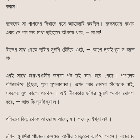
করাম।
বজেনের মা পাগলের সিথানে বসে আহাজারি করছিল। রুসমতের কথায়
এবার সে পাগলের মাথা দুইহাতে আঁকড়ে ধরে, — না না!
ভিড়ের মাঝ থেকে ছফির মুনশি চেঁচিয়ে ওঠে, — আগে দ্যাইখ্যা ল জাত
কি…
এরই মাঝে জয়ধরখালীর জনতা পষ্ট দুই ভাগ হয়ে গেছে। পাগলের
পশ্চিমদিকে হিন্দুরা, পুবে মুসলমানরা। এখন আর কোনো হাঁকডাক নাই,
সকলের মুখ কালো থমথমে। এই নীরবতায় ছফির মুনশি আবার ঘোষণা
করে, — জাত কি দ্যাইখ্যা ল।
পশ্চিমের ভিড় থেকে আওয়াজ আসে, হ। লও দ্যাইখ্যা লই।
ছফির মুনশিরা পাঁচজন রুসমত আলীর নেতৃত্বে এগিয়ে আসে। বজেনের