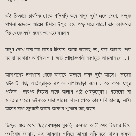
এই চিৎকারে চারদিক থেকে পড়িমড়ি করে মানুষ ছুটে এসে দেখে, লাডুক
পাগলা বজেনের মায়ের উঠানে উপুত হয়ে পড়ে মরে আছে! তার কোমরের
নিচ থেকে সবটা রক্তে-হাগুতে সয়লাব।
মানুষ দেখে বজেনের মায়ের চিৎকার আরো ভয়াবহ হয়, বাবা আমারে শেষ
দ্যাহা দ্যাখবার আইছিন গ। আমি পোড়াকপালী মরণঘুমে আছলাম গো…।
আশপাশের দশগ্রাম থেকে কাতারে কাতারে মানুষ ছুটে আসে। তাদের
হাউঘাউ গপ্প, অতিপ্রাকৃত কল্পনার লাগামছাড়া বয়ান চলতে থাকে দুপুর
পর্যন্ত। তারপর ভিড়ের মাঝে আলাপ ওঠে শেষকৃত্যের। বজেনের মা
জনতার সামনে দুইহাতে সাদা থানের আঁচল পেতে তার দাবি জানায়, আমি
আমার নাগা সন্ন্যাসী বাবারে আমগর শ্মশানে দাহ করাম।
ভিড়ের মাঝ থেকে উত্তরপাড়ার মুরুব্বি রুসমত আলী শেখ চিৎকার দিয়ে
প্রতিবাদ জানায়, এই আল্লার ওলিরে আমরা সুন্নিমতে দাফন-কাফন