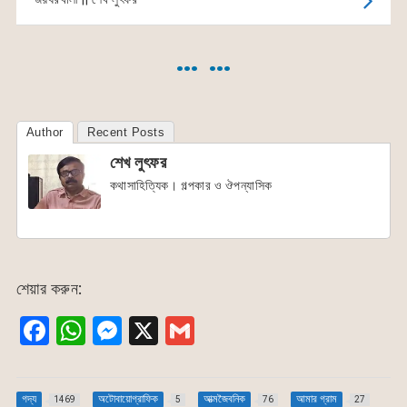
… …
Author
Recent Posts
শেখ লুৎফর
কথাসাহিত্যিক। গল্পকার ও ঔপন্যাসিক
শেয়ার করুন:
F
W
M
X
G
a
h
e
m
c
at
s
ai
গদ্য
অটোবায়োগ্রাফিক
আত্মজৈবনিক
আমার গ্রাম
1469
5
76
27