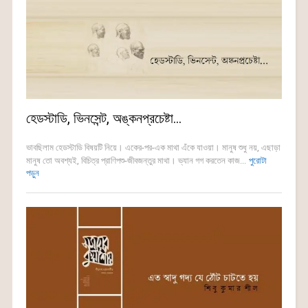
হেডস্টাডি, ভিনসেন্ট, অঙ্কনপ্রচেষ্টা…
ভাবছিলাম হেডস্টাডি বিষয়টি নিয়ে। একের-পর-এক মাথা এঁকে যাওয়া। মানুষ শুধু নয়, এছাড়া
মানুষ তো অবশ্যই, বিচিত্র প্রাণিপশু-জীবজন্তুর মাথা। ভ্যান গগ করতেন কাজ...
পুরোটা
পড়ুন