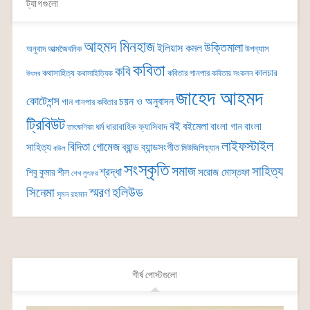
ট্যাগগুলো
আহমদ মিনহাজ
উক্তিমালা
ইলিয়াস কমল
অনুবাদ
আত্মজৈবনিক
উপন্যাস
কবিতা
কবি
কালচার
কথাসাহিত্য
কবিতার গানপার
কথাসাহিত্যিক
কবিতার সংকলন
উৎসব
জাহেদ আহমদ
কোটেশন্স
চয়ন ও অনুবাদন
গান
গানপার কবিতার
ট্রিবিউট
বই
বইমেলা
বাংলা গান
বাংলা
ধর্ম
ধারাবাহিক
ফ্যাসিবাদ
তাৎক্ষণিকা
লাইফস্টাইল
বিদিতা গোমেজ
ব্যান্ড
সাহিত্য
ব্যান্ডসংগীত
মিউজিশিয়্যান
বাউল
সংস্কৃতি
সমাজ
সাহিত্য
শ্রদ্ধা
সরোজ মোস্তফা
শিবু কুমার শীল
শেখ লুৎফর
সিনেমা
স্মরণ
হলিউড
সুমন রহমান
শীর্ষ পোস্টগুলো