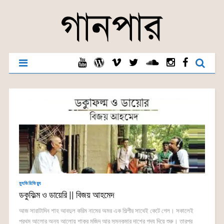
ম্যুভিরিভিয়্যু
ডকুফিল্ম ও ডায়েরি || বিজয় আহমেদ
আজ সারাটাদিন শাহ আবদুল করিম নামের অমর এক শিল্পীর সাথেই কেটে গেল। সকালেই
প্রথম আলোর অন্য আলোয় শাকুর মজিদ আর সুমনকুমার দাশের গদ্য দিয়ে শুরু। তারপর