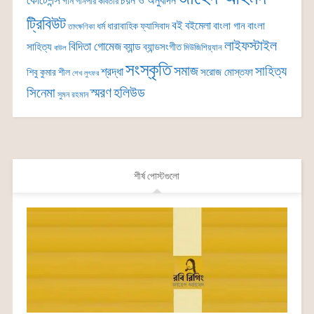
কোটেশন্স
চয়ন ও অনুবাদন
গান
গানপার কবিতার
ট্রিবিউট
বই
বইমেলা
বাংলা গান
বাংলা
ধর্ম
ধারাবাহিক
ফ্যাসিবাদ
তাৎক্ষণিকা
লাইফস্টাইল
বিদিতা গোমেজ
ব্যান্ড
সাহিত্য
ব্যান্ডসংগীত
মিউজিশিয়্যান
বাউল
সংস্কৃতি
সমাজ
সাহিত্য
শ্রদ্ধা
সরোজ মোস্তফা
শিবু কুমার শীল
শেখ লুৎফর
সিনেমা
স্মরণ
হলিউড
সুমন রহমান
শীর্ষ পোস্টগুলো