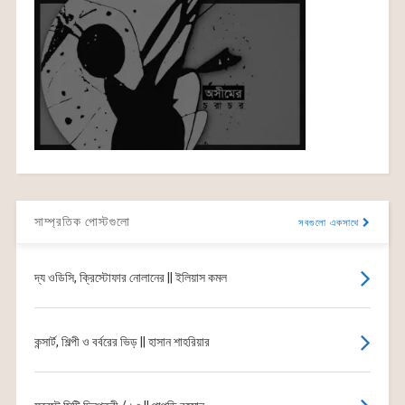
সাম্প্রতিক পোস্টগুলো
সবগুলো একসাথে
দ্য ওডিসি, ক্রিস্টোফার নোলানের || ইলিয়াস কমল
কন্সার্ট, শিল্পী ও বর্বরের ভিড় || হাসান শাহরিয়ার