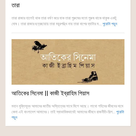
তারা
তারা রাজার হালেই থাক তারা ধর্ষণ করে যাক তারা পুরুষের মতো পুরুষ থাকে থাকুক একটু
দোষ। তারা রাজার ছত্রছায়ায় তারা ময়ূরপঙ্খি নায় তারা বাপের ব্যাটার ম...
পুরোটা পড়ুন
আতিকের সিনেমা || কাজী ইব্রাহিম পিয়াস
মহান মুক্তিযুদ্ধ আমাদের জাতীয় অস্তিত্বের সাথে মিশে আছে। লাখো শহিদের জীবনের দামে
কেনা এই বাংলাদেশ আমাদের। তাই স্বাভাবিকভাবেই আমাদের জীবনে রাজনীতি-শিল্প...
পুরোটা
পড়ুন