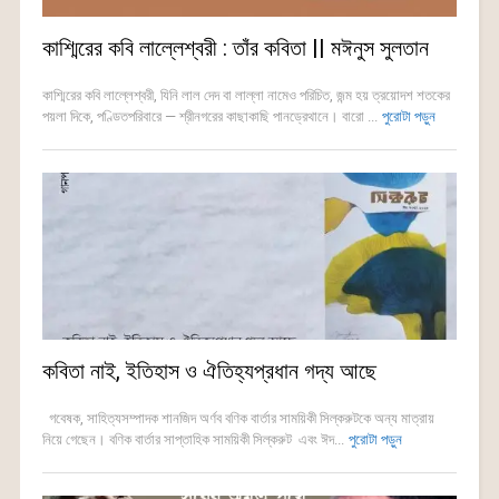
কাশ্মিরের কবি লাল্লেশ্বরী : তাঁর কবিতা || মঈনুস সুলতান
কাশ্মিরের কবি লাল্লেশ্বরী, যিনি লাল দেদ বা লাল্লা নামেও পরিচিত, জন্ম হয় ত্রয়োদশ শতকের
পয়লা দিকে, পণ্ডিতপরিবারে — শ্রীনগরের কাছাকাছি পানড্রেথানে। বারো ...
পুরোটা পড়ুন
কবিতা নাই, ইতিহাস ও ঐতিহ্যপ্রধান গদ্য আছে
গবেষক, সাহিত্যসম্পাদক শানজিদ অর্ণব বণিক বার্তার সাময়িকী সিল্করুটকে অন্য মাত্রায়
নিয়ে গেছেন। বণিক বার্তার সাপ্তাহিক সাময়িকী সিল্করুট এবং ঈদ...
পুরোটা পড়ুন