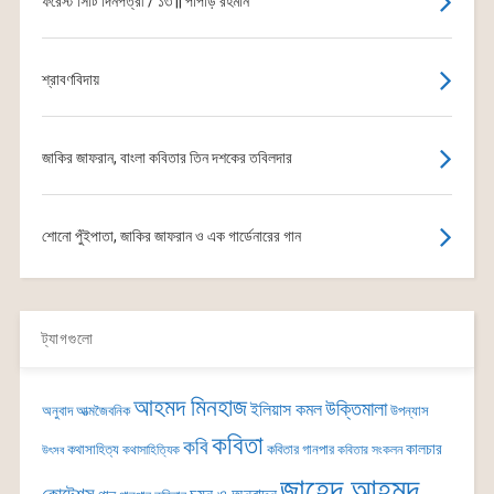
ফরেস্ট সিটি দিনপত্রী / ১৩ || পাপড়ি রহমান
শ্রাবণবিদায়
জাকির জাফরান, বাংলা কবিতার তিন দশকের তবিলদার
শোনো পুঁইপাতা, জাকির জাফরান ও এক গার্ডেনারের গান
ট্যাগগুলো
আহমদ মিনহাজ
উক্তিমালা
ইলিয়াস কমল
অনুবাদ
আত্মজৈবনিক
উপন্যাস
কবিতা
কবি
কালচার
কথাসাহিত্য
কবিতার গানপার
কথাসাহিত্যিক
কবিতার সংকলন
উৎসব
জাহেদ আহমদ