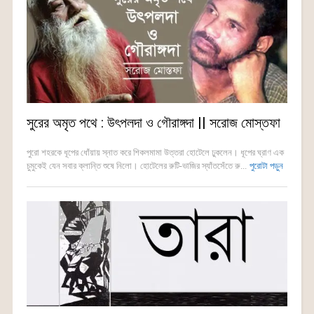
সুরের অমৃত পথে : উৎপলদা ও গৌরাঙ্গদা || সরোজ মোস্তফা
পুরো শহরকে ধূপের ধোঁয়ায় স্নাত করে শিকলমামা উত্তরা হোটেলে ঢুকলেন। ধূপের ঘ্রাণ এক
চুমুকেই যেন সবার ক্লান্তি শুষে নিলো। হোটেলের রুটি-ভাজির স্যাঁতসেঁতে রু...
পুরোটা পড়ুন