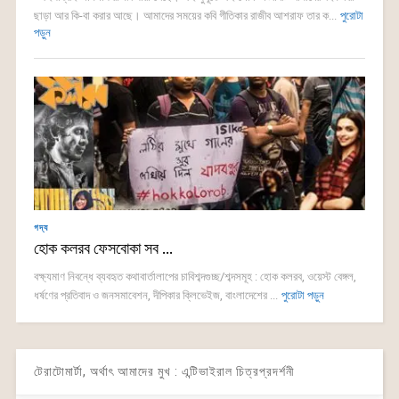
ছাড়া আর কি-বা করার আছে। আমাদের সময়ের কবি গীতিকার রাজীব আশরাফ তার ক...
পুরোটা
পড়ুন
গদ্য
হোক কলরব ফেসবোকা সব …
বক্ষ্যমাণ নিবন্ধে ব্যবহৃত কথাবার্তালাপের চাবিশব্দগুচ্ছ/শব্দসমূহ : হোক কলরব, ওয়েস্ট বেঙ্গল,
ধর্ষণের প্রতিবাদ ও জনসমাবেশন, দীপিকার ক্লিভেইজ, বাংলাদেশের ...
পুরোটা পড়ুন
টেরাটোমার্টা, অর্থাৎ আমাদের মুখ : এন্টিভাইরাল চিত্রপ্রদর্শনী