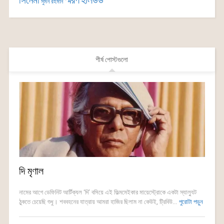
সিনেমা
স্মরণ
হলিউড
সুমন রহমান
শীর্ষ পোস্টগুলো
দি মৃণাল
নামের আগে ডেফিনিট আর্টিক্যল ‘দি’ বসিয়ে এই ফিল্মমেইকার মায়েস্ট্রোকে একটা স্যাল্যুট
ঠুকতে চেয়েছি শুধু। শববহনের যাত্রায় আমরা হাজির ছিলাম না কেউই, ট্রিবিউ...
পুরোটা পড়ুন