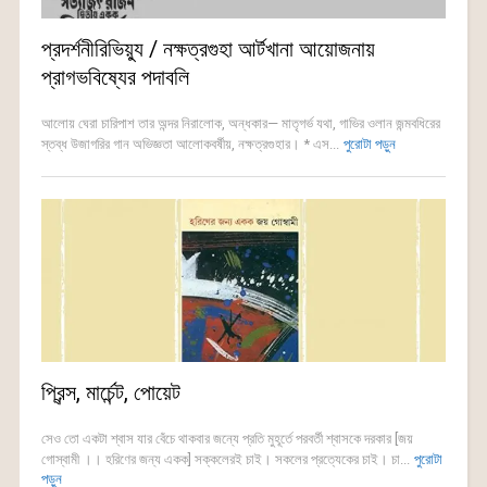
প্রদর্শনীরিভিয়্যু / নক্ষত্রগুহা আর্টখানা আয়োজনায়
প্রাগভবিষ্যের পদাবলি
আলোয় ঘেরা চারিপাশ তার অন্দর নিরালোক, অন্ধকার— মাতৃগর্ভ যথা, গাভির ওলান জন্মবধিরের
স্তব্ধ উজাগরির গান অভিজ্ঞতা আলোকবর্ষীয়, নক্ষত্রগুহার। * এস...
পুরোটা পড়ুন
প্রিন্স, মার্চেন্ট, পোয়েট
সেও তো একটা শ্বাস যার বেঁচে থাকবার জন্যে প্রতি মুহূর্তে পরবর্তী শ্বাসকে দরকার [জয়
গোস্বামী ।। হরিণের জন্য একক] সক্কলেরই চাই। সকলের প্রত্যেকের চাই। চা...
পুরোটা
পড়ুন