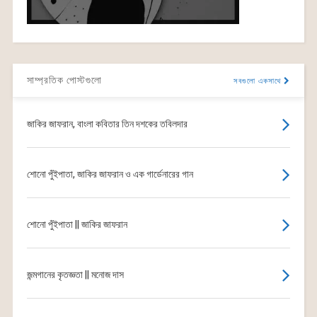
সাম্প্রতিক পোস্টগুলো
সবগুলো একসাথে
জাকির জাফরান, বাংলা কবিতার তিন দশকের তবিলদার
শোনো পুঁইপাতা, জাকির জাফরান ও এক গার্ডেনারের গান
শোনো পুঁইপাতা || জাকির জাফরান
জন্মগানের কৃতজ্ঞতা || মনোজ দাস