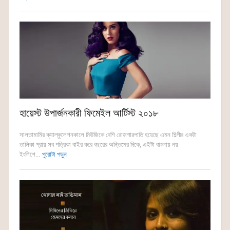
হায়েস্ট উপার্জনকারী ফিমেইল আর্টিস্ট ২০১৮
সালতামামির ক্যাল্কুলেশনকালে মিউজিকে বেশি রোজগারপাতি হয়েছে এমন শিল্পীর একটা
তালিকা প্রায় সব পত্রিকা বাইর করে বছরের অন্তিমের দিকে, এইটা বাংলায় নয়
ইংলিশে...
পুরোটা পড়ুন