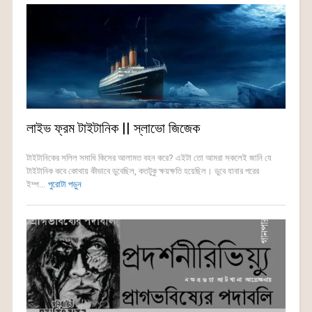
লাইভ ফ্রম টাইটানিক || স্লাভো জিজেক
টাইটানিকের সলিল সমাধি কিসের আলামত বহন করে? এইটা তো আমরা সকলেই জানি যে
টাইটানিক কবে কোথায় কীভাবে ডুবেছিল, কতটুকু ক্ষয়ক্ষতি হয়েছিল। ডুবে যাবার পরের
ইম্প...
পুরোটা পড়ুন