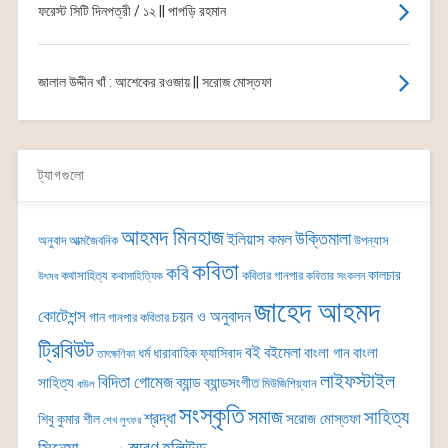
ফরেস্ট সিটি দিনপত্রী / ১২ || পাপড়ি রহমান
জালাল উদ্দীন খাঁ : আশেকের রওজায় || সরোজ মোস্তফা
ট্যাগগুলো
আহমদ মিনহাজ
উক্তিমালা
ইলিয়াস কমল
অনুবাদ
আত্মজৈবনিক
উপন্যাস
কবিতা
কবি
কালচার
কথাসাহিত্য
কবিতার গানপার
কথাসাহিত্যিক
কবিতার সংকলন
উৎসব
জাহেদ আহমদ
কোটেশন্স
চয়ন ও অনুবাদন
গান
গানপার কবিতার
ট্রিবিউট
বই
বইমেলা
বাংলা গান
বাংলা
ধর্ম
ধারাবাহিক
ফ্যাসিবাদ
তাৎক্ষণিকা
লাইফস্টাইল
বিদিতা গোমেজ
ব্যান্ড
সাহিত্য
ব্যান্ডসংগীত
মিউজিশিয়্যান
বাউল
সংস্কৃতি
সমাজ
সাহিত্য
শ্রদ্ধা
সরোজ মোস্তফা
শিবু কুমার শীল
শেখ লুৎফর