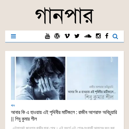
গান
আবার কি এ হাওয়ায় এই পৃথিবীর মাটিজলে : রাজীব আশরাফ অবিচুয়ারি
|| শিবু কুমার শীল
এইমাত্রই জানলাম রাজীব মারা গেছে। এই মুহূর্তে এই শোক-সংবাদটি আমাদের বহন করা