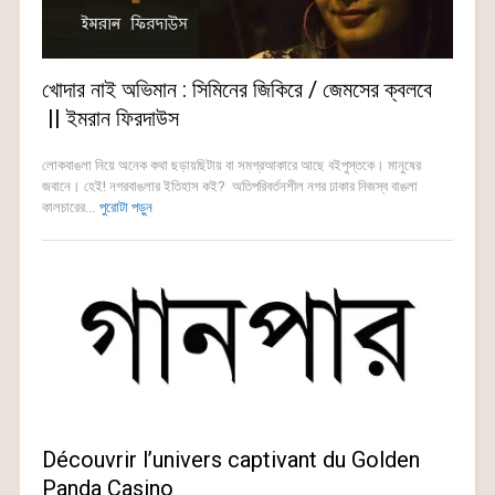
খোদার নাই অভিমান : সিমিনের জিকিরে / জেমসের ক্বলবে
|| ইমরান ফিরদাউস
লোকবাঙলা নিয়ে অনেক কথা ছড়ায়ছিটায় বা সমগ্রআকারে আছে বইপুস্তকে। মানুষের
জবানে। হেই! নগরবাঙলার ইতিহাস কই? অতিপরিবর্তনশীল নগর ঢাকার নিজস্ব বাঙলা
কালচারের...
পুরোটা পড়ুন
Découvrir l’univers captivant du Golden
Panda Casino