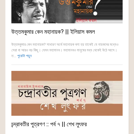
উত্তমকুমার কেন মহানায়ক? || ইলিয়াস কমল
উত্তমকুমার কেন মহানায়ক? সাধারণ অর্থে মহানায়ক বলা হয় তাকেই যে নায়কদের মধ্যেও
সেরা বা আরও বড় কিছু। যেমন মহামানব। মহামানবও মানুষের মধ্য থেকেই উঠে আসে।
ত...
পুরোটা পড়ুন
চন্দ্রাবতীর পুত্রগণ :: পর্ব ৭ || শেখ লুৎফর