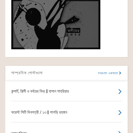
সাম্প্রতিক পোস্টগুলো
সবগুলো একসাথে
কন্সার্ট, শিল্পী ও বর্বরের ভিড় || হাসান শাহরিয়ার
ফরেস্ট সিটি দিনপত্রী / ১৩ || পাপড়ি রহমান