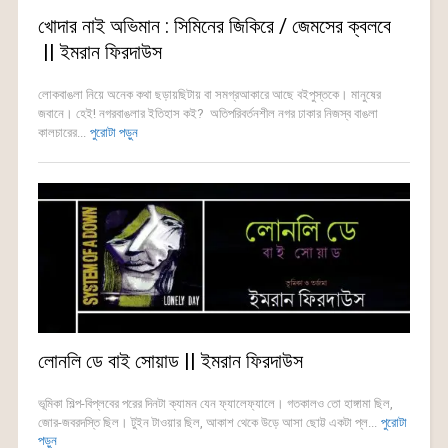
খোদার নাই অভিমান : সিমিনের জিকিরে / জেমসের ক্বলবে
|| ইমরান ফিরদাউস
লোকবাঙলা নিয়ে অনেক কথা ছড়ায়ছিটায় বা সমগ্রআকারে আছে বইপুস্তকে। মানুষের
জবানে। হেই! নগরবাঙলার ইতিহাস কই? অতিপরিবর্তনশীল নগর ঢাকার নিজস্ব বাঙলা
কালচারের...
পুরোটা পড়ুন
লোনলি ডে বাই সোয়াড || ইমরান ফিরদাউস
ভূমিকা শিল্প-বিপ্লবের পরের দিনটা ক্যামন যেন ফ্যালেফ্যালে। গতকালও তো হাঙ্গামা ছিল,
জোর-জবরদস্তি ছিল। টুইন টাওয়ার ছিল, আকাশ থেকে উড়ে আসা ছোট্ট একটা প্ল...
পুরোটা
পড়ুন