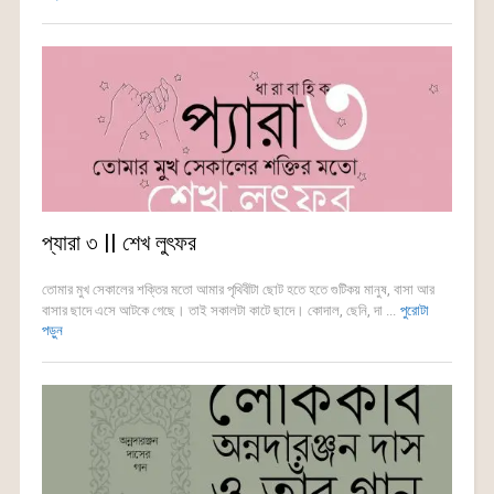
প্যারা ৩ || শেখ লুৎফর
তোমার মুখ সেকালের শক্তির মতো আমার পৃথিবীটা ছোট হতে হতে গুটিকয় মানুষ, বাসা আর
বাসার ছাদে এসে আটকে গেছে। তাই সকালটা কাটে ছাদে। কোদাল, ছেনি, দা ...
পুরোটা
পড়ুন