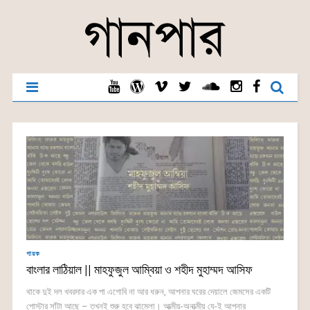
গায়ক
বাংলার লাঠিয়াল || মাহফুজুল আম্বিয়া ও শহীদ মুহাম্মদ আসিফ
থাকে দুই দল খবরদার এক পা এগোবি না আর ধরুন, আপনার ঘরের দেয়ালে জেমসের একটি
পোস্টার সাঁটা আছে – তখনই শুরু হবে ঝামেলা। আত্মীয়-অনাত্মীয় যে-ই আপনার