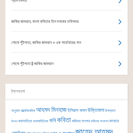
শ্রাবণবিদায়
জাকির জাফরান, বাংলা কবিতার তিন দশকের তবিলদার
শোনো পুঁইপাতা, জাকির জাফরান ও এক গার্ডেনারের গান
শোনো পুঁইপাতা || জাকির জাফরান
ট্যাগগুলো
আহমদ মিনহাজ
উক্তিমালা
ইলিয়াস কমল
অনুবাদ
আত্মজৈবনিক
উপন্যাস
কবিতা
কবি
কালচার
কথাসাহিত্য
কবিতার গানপার
কথাসাহিত্যিক
কবিতার সংকলন
উৎসব
জাহেদ আহমদ