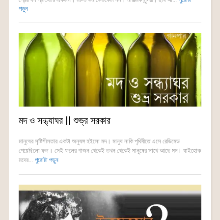
পড়ুন
মদ ও সন্ধ্যাঘর || শুভ্র সরকার
মানুষের সৃষ্টিশীলতার একটা অনুষঙ্গ হইলো মদ। মানুষ নাকি পৃথিবীতে এসে রেডিমেড
পেয়েছিলো ফল। সেই ফলের গাজন থেকেই তখন থেকেই মানুষের সাথে আছে মদ। যাইহোক
মদের...
পুরোটা পড়ুন