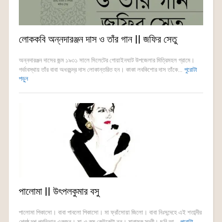
লোককবি অন্নদারঞ্জন দাস ও তাঁর গান || জফির সেতু
অন্নদারঞ্জন দাসের জন্ম ১৯৩১ সালে সিলেটের গোয়াইনঘাট উপজেলার মিত্রিমহল গ্রামে।
গর্ভাবস্থায় তাঁর বাবা অধরচন্দ্র দাস লোকান্তরিত হন। কাকা লবকিশোর দাস তাঁকে...
পুরোটা
পড়ুন
পালোমা || উৎপলকুমার বসু
পালোমা পিকাসো। বাবা পাবলো পিকাসো। মা ফ্রাঁসোয়া জিলো। বাবা নিঃসন্দেহে এই শতাব্দীর
শ্রেষ্ঠ দশ প্রতিভার একজন। মা-ও কম কেউকেটা নন। মারাত্মক সুন্দরী। ছবি আ...
পুরোটা