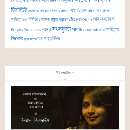
কোটেশন্স
চয়ন ও অনুবাদন
গান
গানপার কবিতার
ট্রিবিউট
বই
বইমেলা
বাংলা গান
বাংলা
ধর্ম
ধারাবাহিক
ফ্যাসিবাদ
তাৎক্ষণিকা
লাইফস্টাইল
বিদিতা গোমেজ
ব্যান্ড
সাহিত্য
ব্যান্ডসংগীত
মিউজিশিয়্যান
বাউল
সংস্কৃতি
সমাজ
সাহিত্য
শ্রদ্ধা
সরোজ মোস্তফা
শিবু কুমার শীল
শেখ লুৎফর
সিনেমা
স্মরণ
হলিউড
সুমন রহমান
শীর্ষ পোস্টগুলো