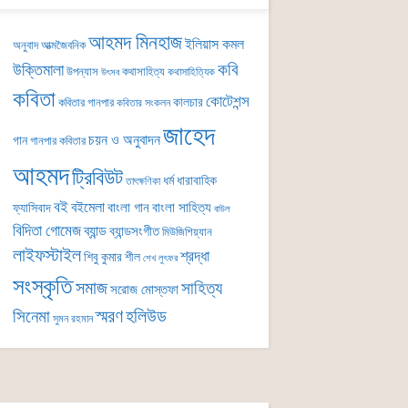
আহমদ মিনহাজ
ইলিয়াস কমল
অনুবাদ
আত্মজৈবনিক
কবি
উক্তিমালা
উপন্যাস
কথাসাহিত্য
কথাসাহিত্যিক
উৎসব
কবিতা
কোটেশন্স
কালচার
কবিতার গানপার
কবিতার সংকলন
জাহেদ
চয়ন ও অনুবাদন
গান
গানপার কবিতার
আহমদ
ট্রিবিউট
ধর্ম
ধারাবাহিক
তাৎক্ষণিকা
বই
বইমেলা
বাংলা গান
বাংলা সাহিত্য
ফ্যাসিবাদ
বাউল
বিদিতা গোমেজ
ব্যান্ড
ব্যান্ডসংগীত
মিউজিশিয়্যান
লাইফস্টাইল
শ্রদ্ধা
শিবু কুমার শীল
শেখ লুৎফর
সংস্কৃতি
সমাজ
সাহিত্য
সরোজ মোস্তফা
সিনেমা
স্মরণ
হলিউড
সুমন রহমান