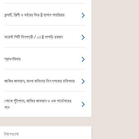
কন্সার্ট, শিল্পী ও বর্বরের ভিড় || হাসান শাহরিয়ার
ফরেস্ট সিটি দিনপত্রী / ১৩ || পাপড়ি রহমান
শ্রাবণবিদায়
জাকির জাফরান, বাংলা কবিতার তিন দশকের তবিলদার
শোনো পুঁইপাতা, জাকির জাফরান ও এক গার্ডেনারের
গান
ট্যাগগুলো