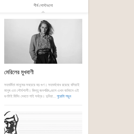
শীর্ষ পোস্টগুলো
মেরিলের মুখবাণী
সহমর্মিতা মানুষের সবচেয়ে বড় গুণ। সহমর্মবোধ রয়েছে বলিয়াই
মানুষ এত শৌর্যশালী। কিন্তু জনপরিমণ্ডলে এখন বর্তমানে এই
গুণটাই মিসিং দেখতে পাই সর্বত্র। দুনিয়া...
পুরোটা পড়ুন