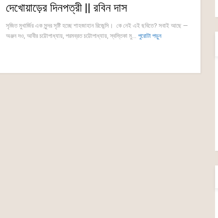
দেখোয়াড়ের দিনপত্রী || রবিন দাস
সৃজিত মুখার্জির এক সুন্দর সৃষ্টি হচ্ছে শাহজাহান রিজেন্সি। কে নেই এই ছবিতে? সবাই আছে —
অঞ্জন দও, আবীর চট্টোপাধ্যায়, পরমব্রত চট্টোপাধ্যায়, স্বস্তিকা মু...
পুরোটা পড়ুন