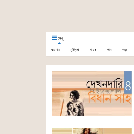
মেনু
ঘরদোর
সূচিপৃষ্ঠা
গায়ক
গান
গদ্য