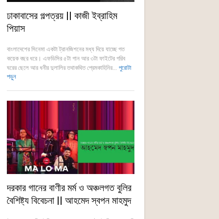
ঢাকাবাসের গল্পত্রয় || কাজী ইব্রাহিম
পিয়াস
বাংলাদেশের সিনেমা একটা ট্রানজিশনের মধ্য দিয়ে যাচ্ছে গত
কয়েক বছর ধরে। এফডিসির ৫টা গান আর ৩টা ফাইটের গরিব
ঘরের ছেলে আর ধনীর দুলালির তথাকথিত প্রেমকাহিনির...
পুরোটা
পড়ুন
দরকার গানের বাণীর মর্ম ও অঞ্চলগত বুলির
বৈশিষ্ট্য বিবেচনা || আহমেদ স্বপন মাহমুদ