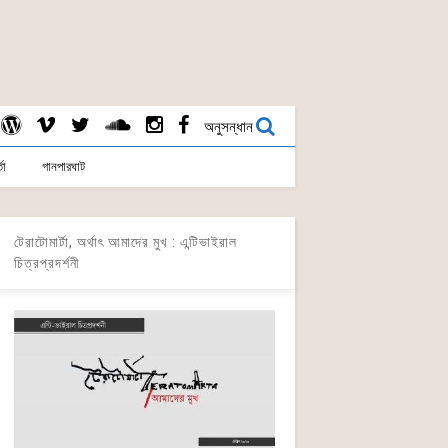
অনুসন্ধান
তা
গানপারঘাট
টেরাটোমার্টা, অর্থাৎ আমাদের মুখ : এন্টিভাইরাল
চিত্রপ্রদর্শনী