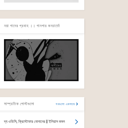
নয়া গানের প্রবাহ ।। গানপার কনচার্তো
সাম্প্রতিক পোস্টগুলো
সবগুলো একসাথে
দ্য ওডিসি, ক্রিস্টোফার নোলানের || ইলিয়াস কমল