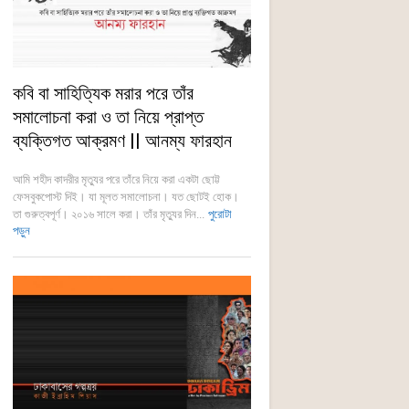
কবি বা সাহিত্যিক মরার পরে তাঁর
সমালোচনা করা ও তা নিয়ে প্রাপ্ত
ব্যক্তিগত আক্রমণ || আনম্য ফারহান
আমি শহীদ কাদরীর মৃত্যুর পরে তাঁরে নিয়ে করা একটা ছোট্ট
ফেসবুকপোস্ট দিই। যা মূলত সমালোচনা। যত ছোটই হোক।
তা গুরুত্বপূর্ণ। ২০১৬ সালে করা। তাঁর মৃত্যুর দিন...
পুরোটা
পড়ুন