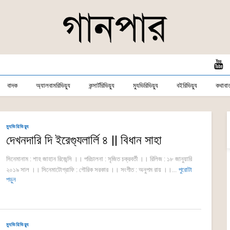
বাদক
অ্যালবামরিভিয়্যু
কন্সার্টরিভিয়্যু
ম্যুভিরিভিয়্যু
বইরিভিয়্যু
কথাবার্
ম্যুভিরিভিয়্যু
দেখনদারি দি ইরেগ্যুলার্লি ৪ || বিধান সাহা
সিনেমানাম : শাহ জাহান রিজেন্সি ।। পরিচালনা : সৃজিত চক্রবর্তী ।। রিলিজ : ১৮ জানুয়ারি
২০১৯ সাল ।। সিনেমাটোগ্রাফি : গৌরিক সরকার ।। সংগীত : অনুপম রায় ।।...
পুরোটা
পড়ুন
ম্যুভিরিভিয়্যু