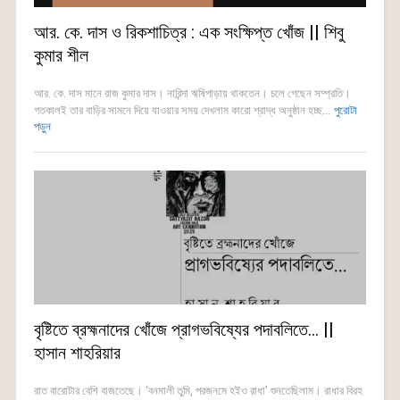
আর. কে. দাস ও রিকশাচিত্র : এক সংক্ষিপ্ত খোঁজ || শিবু
কুমার শীল
আর. কে. দাস মানে রাজ কুমার দাস। নারিন্দা ঋষিপাড়ায় থাকতেন। চলে গেছেন সম্প্রতি।
গতকালই তার বাড়ির সামনে দিয়ে যাওয়ার সময় দেখলাম কারো শ্রাদ্ধ অনুষ্ঠান হচ্ছ...
পুরোটা
পড়ুন
বৃষ্টিতে ব্রহ্মনাদের খোঁজে প্রাগভবিষ্যের পদাবলিতে… ||
হাসান শাহরিয়ার
রাত বারোটার বেশি বাজতেছে। ‘বনমালী তুমি, পরজনমে হইও রাধা’ শুনতেছিলাম। রাধার বিরহ