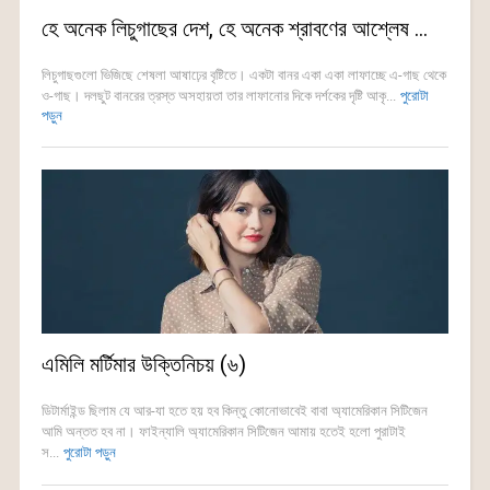
হে অনেক লিচুগাছের দেশ, হে অনেক শ্রাবণের আশ্লেষ …
লিচুগাছগুলো ভিজিছে শেষলা আষাঢ়ের বৃষ্টিতে। একটা বানর একা একা লাফাচ্ছে এ-গাছ থেকে
ও-গাছ। দলছুট বানরের ত্রস্ত অসহায়তা তার লাফানোর দিকে দর্শকের দৃষ্টি আকৃ...
পুরোটা
পড়ুন
এমিলি মর্টিমার উক্তিনিচয় (৬)
ডিটার্মাইন্ড ছিলাম যে আর-যা হতে হয় হব কিন্তু কোনোভাবেই বাবা অ্যামেরিকান সিটিজেন
আমি অন্তত হব না। ফাইন্যালি অ্যামেরিকান সিটিজেন আমায় হতেই হলো পুরাটাই
স...
পুরোটা পড়ুন