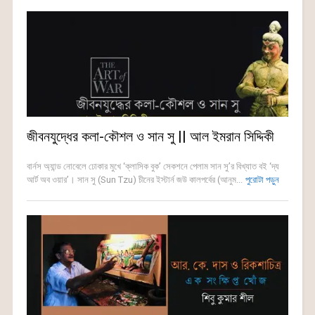
জীবনযুদ্ধের কলা-কৌশল ও সান সু || আল ইমরান সিদ্দিকী
বার্নস অ্যান্ড নোবেলে ঢোকার মুখে ‘ক্লাসিক বুক’ সেকশনে পেলাম সান সু’র বিখ্যাত বই ‘দ্য
আর্ট অব ওয়ার’। সান সু (Sun Tzu) চীনের ইস্টার্ন জউ কালপর্বের (আনুম...
পুরোটা পড়ুন