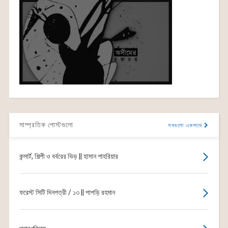
সাম্প্রতিক পোস্টগুলো
সবগুলো একসাথে
কন্সার্ট, শিল্পী ও বর্বরের ভিড় || হাসান শাহরিয়ার
ফরেস্ট সিটি দিনপত্রী / ১৩ || পাপড়ি রহমান