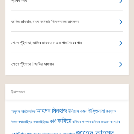
শ্রাবণবিদায়
জাকির জাফরান, বাংলা কবিতার তিন দশকের তবিলদার
শোনো পুঁইপাতা, জাকির জাফরান ও এক গার্ডেনারের গান
শোনো পুঁইপাতা || জাকির জাফরান
ট্যাগগুলো
আহমদ মিনহাজ
উক্তিমালা
ইলিয়াস কমল
অনুবাদ
আত্মজৈবনিক
উপন্যাস
কবিতা
কবি
কালচার
কথাসাহিত্য
কবিতার গানপার
কথাসাহিত্যিক
কবিতার সংকলন
উৎসব
জাহেদ আহমদ