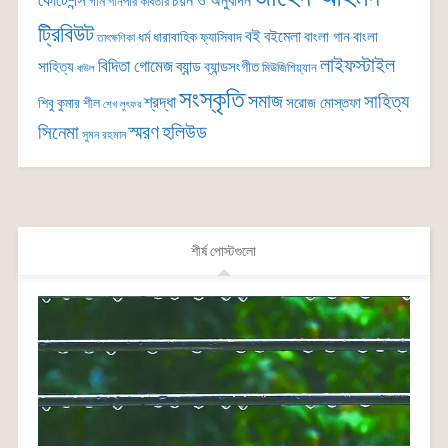
কোটেশন্স
চয়ন ও অনুবাদন
গান
গানপার কবিতার
ট্রিবিউট
বই
বইমেলা
বাংলা গান
বাংলা
ধর্ম
ধারাবাহিক
ফ্যাসিবাদ
তাৎক্ষণিকা
লাইফস্টাইল
বিদিতা গোমেজ
ব্যান্ড
সাহিত্য
ব্যান্ডসংগীত
মিউজিশিয়্যান
বাউল
সংস্কৃতি
সমাজ
সাহিত্য
শ্রদ্ধা
সরোজ মোস্তফা
শিবু কুমার শীল
শেখ লুৎফর
সিনেমা
স্মরণ
হলিউড
সুমন রহমান
শীর্ষ পোস্টগুলো