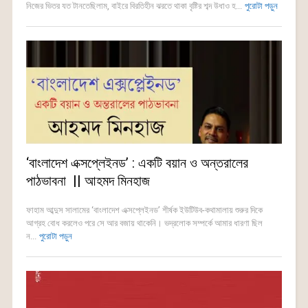
নিজের ভিতর যত টানতেছিলাম, বাইরে বিরতিহীন ঝরতে থাকা বৃষ্টির শব্দ উধাও হ...
পুরোটা পড়ুন
‘বাংলাদেশ এক্সপ্লেইনড’ : একটি বয়ান ও অন্তরালের
পাঠভাবনা || আহমদ মিনহাজ
ফাহাম আব্দুস সালামের ‘বাংলাদেশ এক্সপ্লেইনড’ শীর্ষক ইউটিউব-কথামালায় শুরুর দিকে
আগ্রহ বোধ করলেও পরে সে আর বজায় থাকেনি। ভদ্রলোক সম্পর্কে আমার ধারণা ছিল
ন...
পুরোটা পড়ুন