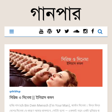
ম্যুভিরিভিয়্যু
সিরিজ ও সিনেমা || ইলিয়াস কমল
ছবির নাম Ich Bin Dein Mensch (I’m Your Man), জার্মান সিনেমা। ভিন্ন ভিন্ন
দেশের সিনেমা যে-কারণে আমার ভাল্লাগে, সেইটা হলো — একদমই নতুন একটা দুনিয়ার বা