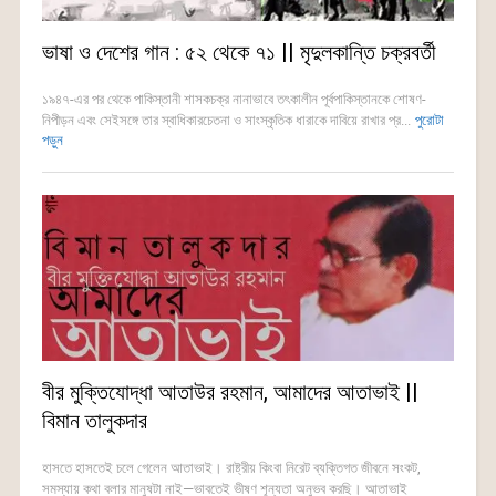
ভাষা ও দেশের গান : ৫২ থেকে ৭১ || মৃদুলকান্তি চক্রবর্তী
১৯৪৭-এর পর থেকে পাকিস্তানী শাসকচক্র নানাভাবে তৎকালীন পূর্বপাকিস্তানকে শোষণ-
নিপীড়ন এবং সেইসঙ্গে তার স্বাধিকারচেতনা ও সাংস্কৃতিক ধারাকে দাবিয়ে রাখার প্র...
পুরোটা
পড়ুন
বীর মুক্তিযোদ্ধা আতাউর রহমান, আমাদের আতাভাই ||
বিমান তালুকদার
হাসতে হাসতেই চলে গেলেন আতাভাই। রাষ্ট্রীয় কিংবা নিরেট ব্যক্তিগত জীবনে সংকট,
সমস্যায় কথা বলার মানুষটা নাই—ভাবতেই ভীষণ শূন্যতা অনুভব করছি। আতাভাই