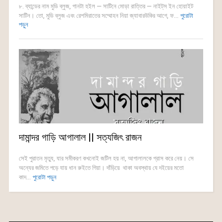
৮. ব্যান্ডের নাম মুডি ব্লুজ, গানটা হইল — সাটিনে মোড়া রাত্তির — নাইট্‌স ইন হোয়াইট
সাটিন। তো, মুডি ব্লুজ এবং রেশমিরাতের সম্মোহন নিয়া জ্যাবারউকির আগে, ফ...
পুরোটা
পড়ুন
দামান্দর গাড়ি আগালাল || সত্যজিৎ রাজন
সেই পুরাতন মৃত্যু, যার সমীকরণ কখনোই জটিল হয় না, আগালালকে গ্রাস করে নেয়। সে
অন্যের জমিতে পড়ে যায় ধান রুইতে গিয়া। দাঁড়িয়ে থাকা অবস্থায় যে দইয়ের মতো
কাদ...
পুরোটা পড়ুন