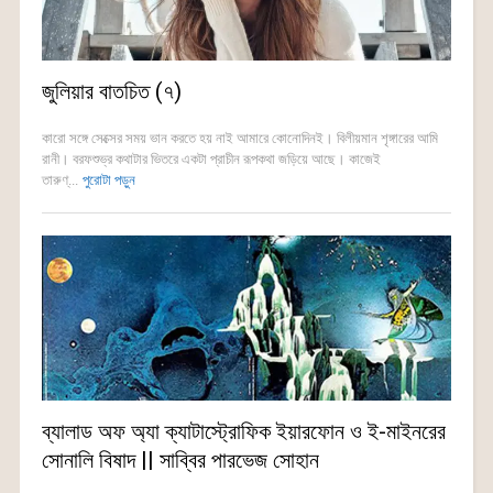
জুলিয়ার বাতচিত (৭)
কারো সঙ্গে সেক্সের সময় ভান করতে হয় নাই আমারে কোনোদিনই। বিলীয়মান শৃঙ্গারের আমি
রানী। বরফশুভ্র কথাটার ভিতরে একটা প্রাচীন রূপকথা জড়িয়ে আছে। কাজেই
তারুণ্...
পুরোটা পড়ুন
ব্যালাড অফ অ্যা ক্যাটাস্ট্রোফিক ইয়ারফোন ও ই-মাইনরের
সোনালি বিষাদ || সাব্বির পারভেজ সোহান