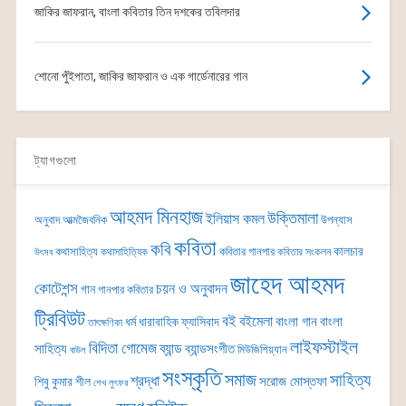
জাকির জাফরান, বাংলা কবিতার তিন দশকের তবিলদার
শোনো পুঁইপাতা, জাকির জাফরান ও এক গার্ডেনারের গান
ট্যাগগুলো
আহমদ মিনহাজ
উক্তিমালা
ইলিয়াস কমল
অনুবাদ
আত্মজৈবনিক
উপন্যাস
কবিতা
কবি
কালচার
কথাসাহিত্য
কবিতার গানপার
কথাসাহিত্যিক
কবিতার সংকলন
উৎসব
জাহেদ আহমদ
কোটেশন্স
চয়ন ও অনুবাদন
গান
গানপার কবিতার
ট্রিবিউট
বই
বইমেলা
বাংলা গান
বাংলা
ধর্ম
ধারাবাহিক
ফ্যাসিবাদ
তাৎক্ষণিকা
লাইফস্টাইল
বিদিতা গোমেজ
ব্যান্ড
সাহিত্য
ব্যান্ডসংগীত
মিউজিশিয়্যান
বাউল
সংস্কৃতি
সমাজ
সাহিত্য
শ্রদ্ধা
সরোজ মোস্তফা
শিবু কুমার শীল
শেখ লুৎফর