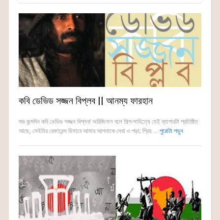
কবি ডেভিড সজ্জন বিপ্লব || আনম্য ফারহান
শুভ জন্মদিন কবি ডেভিড সজ্জন বিপ্লব! অরিজিনাল বলে শিল্প-সাহিত্যে যেই ব্যাপারটা প্রতিষ্ঠিত
আছে, সেইটার রেফারেন্স হিসাবে আমার আপনাকে দেখা ও পড়া; প্রিয় ...
পুরোটা পড়ুন