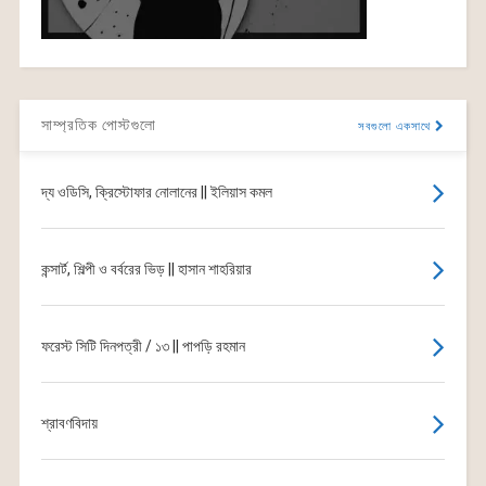
সাম্প্রতিক পোস্টগুলো
সবগুলো একসাথে
দ্য ওডিসি, ক্রিস্টোফার নোলানের || ইলিয়াস কমল
কন্সার্ট, শিল্পী ও বর্বরের ভিড় || হাসান শাহরিয়ার
ফরেস্ট সিটি দিনপত্রী / ১৩ || পাপড়ি রহমান
শ্রাবণবিদায়