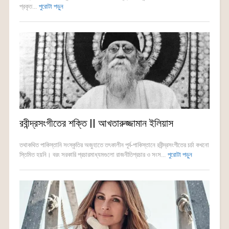
প্রকৃত...
পুরোটা পড়ুন
রবীন্দ্রসংগীতের শক্তি || আখতারুজ্জামান ইলিয়াস
তথাকথিত পাকিস্তানি সংস্কৃতির অজুহাতে তৎকালীন পূর্ব-পাকিস্তানে রবীন্দ্রসংগীতের চর্চা কখনো
স্তিমিত হয়নি। বরং সরকারি প্রচারমাধ্যমগুলো রাজনীতিপ্রচার ও সংস...
পুরোটা পড়ুন