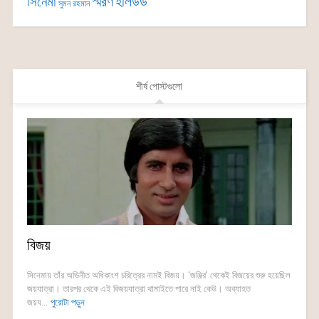
সিনেমা
স্মরণ
হলিউড
সুমন রহমান
শীর্ষ পোস্টগুলো
বিজয়
সিনেমায় তাঁর অভিনীত অধিকাংশ চরিত্রের নামই বিজয়। ‘জঞ্জির’ থেকেই বিজয়ের শুরু হয়েছিল
জয়যাত্রা। তারপর থেকে এই বিজয়যাত্রা থামাইতে পারে নাই কেউ। অব্যাহত
জয়য...
পুরোটা পড়ুন