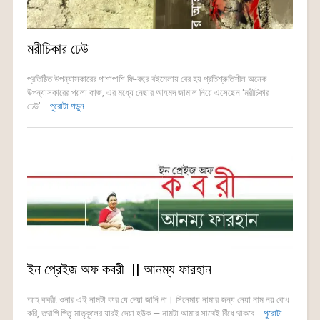
মরীচিকার ঢেউ
প্রতিষ্ঠিত উপন্যাসকারের পাশাপাশি ফি-বছর বইমেলায় বের হয় প্রতিশ্রুতিশীল অনেক
উপন্যাসকারের পয়লা কাজ, এর মধ্যে নেছার আহমদ জামাল নিয়ে এসেছেন ‘মরীচিকার
ঢেউ’...
পুরোটা পড়ুন
ইন প্রেইজ অফ কবরী || আনম্য ফারহান
আহ কবরী! ওনার এই নামটা কার যে দেয়া জানি না। সিনেমায় নামার জন্য নেয়া নাম নয় বোধ
করি, তথাপি পিতৃ-মাতৃকূলের যারই দেয়া হউক — নামটা আমার সাথেই বিঁধে থাকবে...
পুরোটা