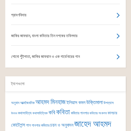
শ্রাবণবিদায়
জাকির জাফরান, বাংলা কবিতার তিন দশকের তবিলদার
শোনো পুঁইপাতা, জাকির জাফরান ও এক গার্ডেনারের গান
ট্যাগগুলো
আহমদ মিনহাজ
উক্তিমালা
ইলিয়াস কমল
অনুবাদ
আত্মজৈবনিক
উপন্যাস
কবিতা
কবি
কালচার
কথাসাহিত্য
কবিতার গানপার
কথাসাহিত্যিক
কবিতার সংকলন
উৎসব
জাহেদ আহমদ
কোটেশন্স
চয়ন ও অনুবাদন
গান
গানপার কবিতার