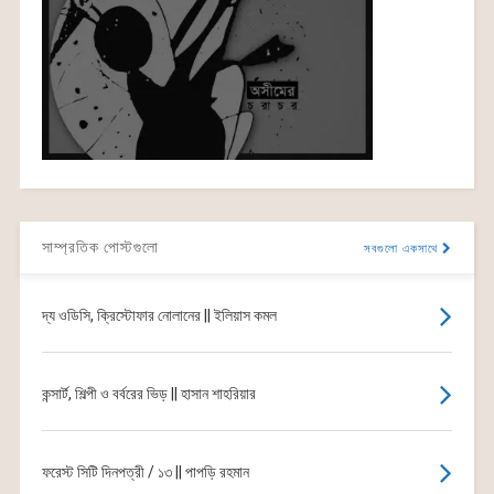
সাম্প্রতিক পোস্টগুলো
সবগুলো একসাথে
দ্য ওডিসি, ক্রিস্টোফার নোলানের || ইলিয়াস কমল
কন্সার্ট, শিল্পী ও বর্বরের ভিড় || হাসান শাহরিয়ার
ফরেস্ট সিটি দিনপত্রী / ১৩ || পাপড়ি রহমান