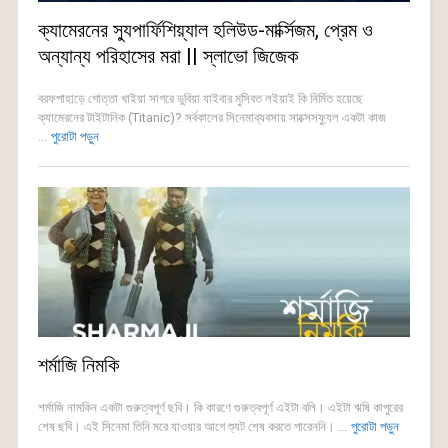
ক্যামেরনের স্যুপার্ফিশিয়্যাল হলিউড-মার্ক্সিজম, প্রেম ও
অন্যান্য পরিহাসের মরা || স্লাভো জিজেক
বরফপাহাড়ে গোত্তা খাইয়া সাগরে ডুবিয়া যাইবার মুসিবত লইয়াই কি নির্মিত হয়েছে
ক্যামেরনের টাইটানিক (Titanic)? সর্বকালের সিনেমাব্যবসায় সাক্সেসফ্যুল একটা কাজ
...
পুরোটা পড়ুন
শর্মাজি নিমকি
শর্মাজি নামকিন একটা গুরুত্বপূর্ণ ছবি। কি কারণে গুরুত্বপূর্ণ এইটা বলি। এইটা ঋষি কাপুরের
শেষ ছবি। এই সিনেমা তিনি মরে যাওয়ার আগে শ্যুট শেষ করতে পারেননি। ...
পুরোটা পড়ুন