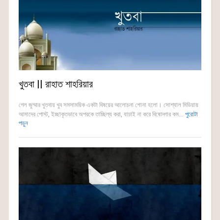
খুতবা || রাহাত শাহরিয়ার
গেল জুম্মার খুতবায় খুব সমসাময়িক একটা বিষয়ের আলোচনা শোনা হলো। সোশ্যাল মিডিয়ায়
আমাদের পোস্ট, ইচ্ছাকৃতভাবে অপরকে তাচ্ছিল্য করা, যাচাই না করে বিষোদ্গার কম...
পুরোটা
পড়ুন