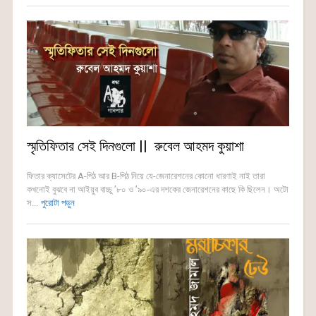
স্মৃতিফিতার সেই দিনগুলো || রুবেল আহমদ কুয়াশা
ফিতার ক্যাসেটের A-পিঠ আর B-পিঠ নিয়ে যে-জেনারেশনের কোনো ধারণাই নাই তারা
কখনোই বুঝবে না আইয়ুব বাচ্চু ’৮০ ও ’৯০-এর দশকের জেনারেশনের কাছে কি ছিলেন। অটো
স...
পুরোটা পড়ুন