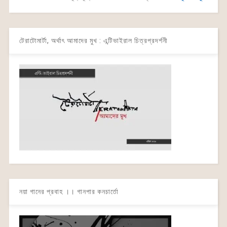
টেরাটোমার্টা, অর্থাৎ আমাদের মুখ : এন্টিভাইরাল চিত্রপ্রদর্শনী
নয়া গানের প্রবাহ ।। গানপার কনচার্তো