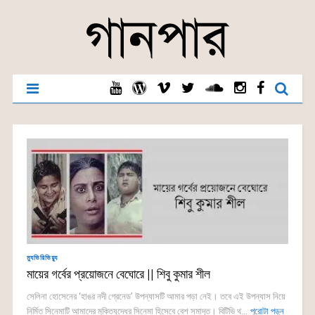
ম্যুভিরিভিয়্যু
মায়ের গর্বের প্রয়োজনে বেঘোরে || শিবু কুমার শীল
সেলিনা হোসেনের ‘হাঙর নদী গ্রেনেড’ উপন্যাসটি আমার পড়া নেই। তবে এই উপন্যাস নিয়ে
নির্মিত সিনেমাটি আমাদের মুক্তিযুদ্ধের সিনেমা হিসেবে বেশ সমাদৃত। বিটিভি থ...
পুরোটা পড়ুন