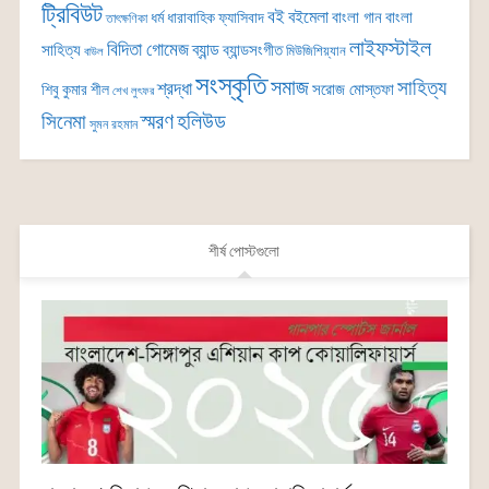
ট্রিবিউট
বই
বইমেলা
বাংলা গান
বাংলা
ধর্ম
ধারাবাহিক
ফ্যাসিবাদ
তাৎক্ষণিকা
লাইফস্টাইল
বিদিতা গোমেজ
ব্যান্ড
সাহিত্য
ব্যান্ডসংগীত
মিউজিশিয়্যান
বাউল
সংস্কৃতি
সমাজ
সাহিত্য
শ্রদ্ধা
সরোজ মোস্তফা
শিবু কুমার শীল
শেখ লুৎফর
সিনেমা
স্মরণ
হলিউড
সুমন রহমান
শীর্ষ পোস্টগুলো