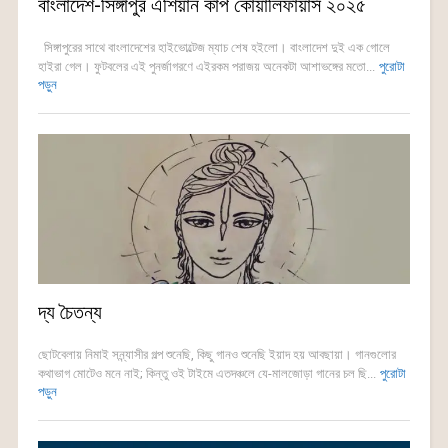
বাংলাদেশ-সিঙ্গাপুর এশিয়ান কাপ কোয়ালিফায়ার্স ২০২৫
সিঙ্গাপুরের সাথে বাংলাদেশের হাইভোল্টেজ ম্যাচ শেষ হইলো। বাংলাদেশ দুই এক গোলে
হাইরা গেল। ফুটবলের এই পুনর্জাগরণে এইরকম পরাজয় অনেকটা আশাভঙ্গের মতো...
পুরোটা
পড়ুন
দ্য চৈতন্য
ছোটবেলায় নিমাই সন্ন্যাসীর গল্প শুনেছি, কিছু গানও শুনেছি ইয়াদ হয় আবছায়া। গানগুলোর
কথাভাগ মোটেও মনে নাই; কিন্তু ওই টাইমে এতদঞ্চলে যে-মালজোড়া গানের চল ছি...
পুরোটা
পড়ুন