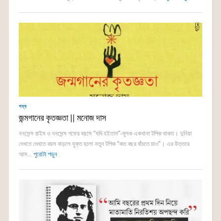
গদ্য
জন্মগানের কৃতজ্ঞতা || মনোজ দাস
ননসেন্স রাইম ও ননসেন্স গফের বয়সে “যদি হইতাম”-মূলক একখানা টপিক থাকত। দুনিয়া
দেখতে দেখতে বয়স বাড়লে যুক্ত হলো নতুন টপিক “কত বছর বাঁচতে চাও”। এর উত্তরে
আম...
পুরোটা পড়ুন