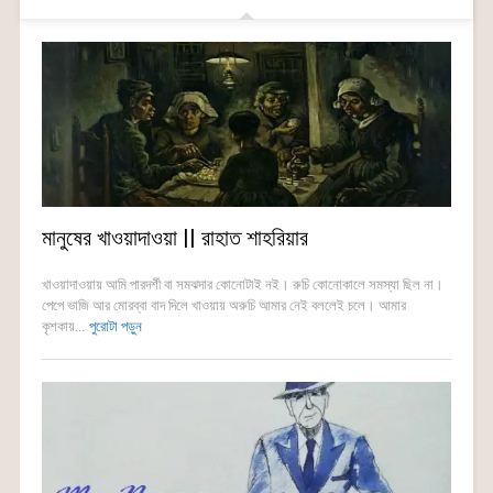
মানুষের খাওয়াদাওয়া || রাহাত শাহরিয়ার
খাওয়াদাওয়ায় আমি পারদর্শী বা সমঝদার কোনোটাই নই। রুচি কোনোকালে সমস্যা ছিল না।
পেপে ভাজি আর মোরব্বা বাদ দিলে খাওয়ায় অরুচি আমার নেই বললেই চলে। আমার
কৃশকায়...
পুরোটা পড়ুন