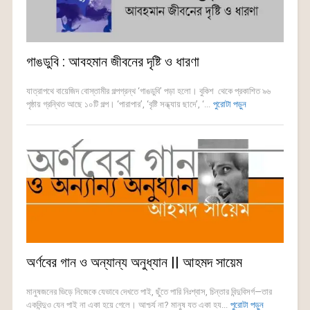
গাঙডুবি : আবহমান জীবনের দৃষ্টি ও ধারণা
যাত্রাপথে বায়েজিদ বোস্তামীর গল্পগ্রন্থ ‘গাঙডুবি’ পড়া হলো। বুকিশ থেকে প্রকাশিত ৯৬
পৃষ্ঠায় গ্রন্থিত আছে ১০টি গল্প। ‘পারাপার’, ‘বৃষ্টি সন্ধ্যায় ছাদে’, ‘...
পুরোটা পড়ুন
অর্ণবের গান ও অন্যান্য অনুধ্যান || আহমদ সায়েম
মানুষজনের ভিড়ে নিজেকে যেভাবে দেখতে পাই, ছুঁতে পারি নিঃশ্বাস, চিন্তার বিন্দুবিসর্গ—তার
একবিন্দুও যেন পাই না একা হয়ে গেলে। আশ্চর্য না? মানুষ যত একা হয...
পুরোটা পড়ুন