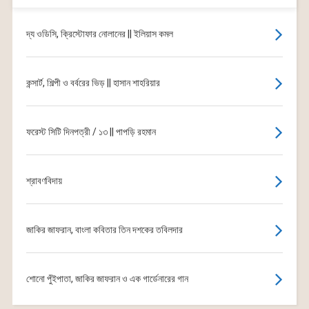
দ্য ওডিসি, ক্রিস্টোফার নোলানের || ইলিয়াস কমল
কন্সার্ট, শিল্পী ও বর্বরের ভিড় || হাসান শাহরিয়ার
ফরেস্ট সিটি দিনপত্রী / ১৩ || পাপড়ি রহমান
শ্রাবণবিদায়
জাকির জাফরান, বাংলা কবিতার তিন দশকের তবিলদার
শোনো পুঁইপাতা, জাকির জাফরান ও এক গার্ডেনারের গান