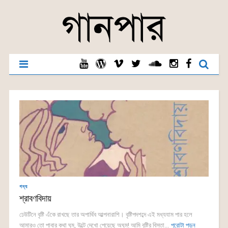
গদ্য
শ্রাবণবিদায়
ঢেউটিনে বৃষ্টি এঁকে রাখছে তার অপার্থিব আল্পনারাশি। বৃষ্টিপদশব্দে এই মধ্যযাম পার হলে
আমারও তো পাবার কথা ঘুম, উল্টে দেখো পেয়েছে অঘুম! আমি বৃষ্টির বিস্তা...
পুরোটা পড়ুন