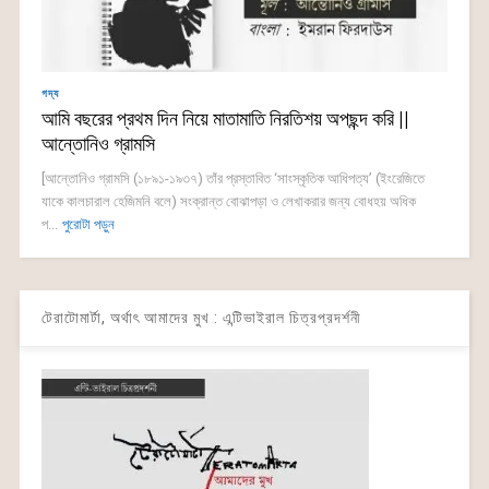
গদ্য
আমি বছরের প্রথম দিন নিয়ে মাতামাতি নিরতিশয় অপছন্দ করি ||
আন্তোনিও গ্রামসি
[আন্তোনিও গ্রামসি (১৮৯১-১৯৩৭) তাঁর প্রস্তাবিত ‘সাংস্কৃতিক আধিপত্য’ (ইংরেজিতে
যাকে কালচারাল হেজিমনি বলে) সংক্রান্ত বোঝাপড়া ও লেখাকরার জন্য বোধহয় অধিক
প...
পুরোটা পড়ুন
টেরাটোমার্টা, অর্থাৎ আমাদের মুখ : এন্টিভাইরাল চিত্রপ্রদর্শনী