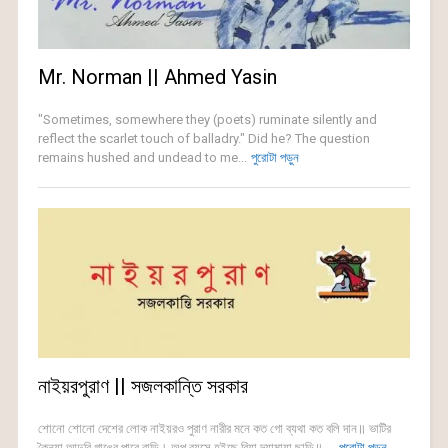
Mr. Norman || Ahmed Yasin
"Sometimes, somewhere they (poets) ruminate silently and
reflect the scarlet touch of balladry." Did he? The question
remains hushed and undead to me...
পুরোটা পড়ুন
নাইয়রপুরাণ || সজলকান্তি সরকার
শোনো শোনো দেশের লোক নাইয়রও পুরাণ নারীর মনে কত গো ব্যথা কত বলি দান॥ ভাটির
কৈন্যা আদুরি গাঙের পারে বাড়ি। অল্প বয়সে হইছে বিয়া দয়ামায়া ছাড়ি॥ ...
পুরোটা পড়ুন