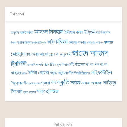
ট্যাগগুলো
আহমদ মিনহাজ
উক্তিমালা
ইলিয়াস কমল
অনুবাদ
আত্মজৈবনিক
উপন্যাস
কবিতা
কবি
কালচার
কথাসাহিত্য
কবিতার গানপার
কথাসাহিত্যিক
কবিতার সংকলন
উৎসব
জাহেদ আহমদ
কোটেশন্স
চয়ন ও অনুবাদন
গান
গানপার কবিতার
ট্রিবিউট
বই
বইমেলা
বাংলা গান
বাংলা
ধর্ম
ধারাবাহিক
ফ্যাসিবাদ
তাৎক্ষণিকা
লাইফস্টাইল
বিদিতা গোমেজ
ব্যান্ড
সাহিত্য
ব্যান্ডসংগীত
মিউজিশিয়্যান
বাউল
সংস্কৃতি
সমাজ
সাহিত্য
শ্রদ্ধা
সরোজ মোস্তফা
শিবু কুমার শীল
শেখ লুৎফর
সিনেমা
স্মরণ
হলিউড
সুমন রহমান
শীর্ষ পোস্টগুলো