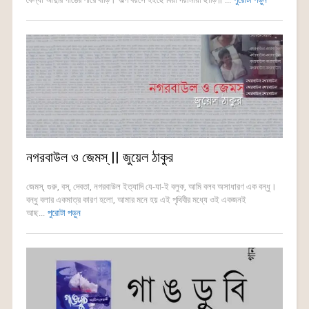
নগরবাউল ও জেমস্ || জুয়েল ঠাকুর
জেমস্, গুরু, বস্, দেবতা, নগরবাউল ইত্যাদি যে-যা-ই বলুক, আমি বলব অসাধারণ এক বন্ধু।
বন্ধু বলার একমাত্র কারণ হলো, আমার মনে হয় এই পৃথিবীর মধ্যে ওই একজনই
আছ...
পুরোটা পড়ুন