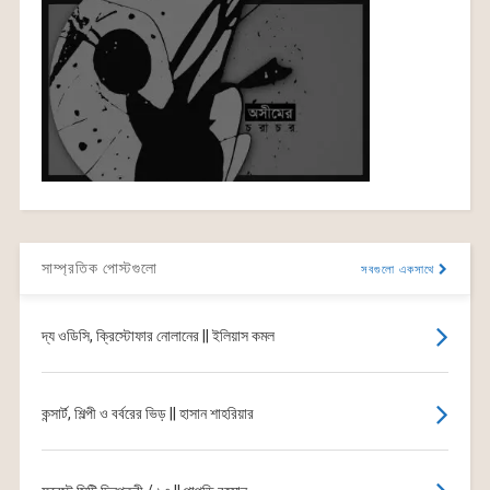
সাম্প্রতিক পোস্টগুলো
সবগুলো একসাথে
দ্য ওডিসি, ক্রিস্টোফার নোলানের || ইলিয়াস কমল
কন্সার্ট, শিল্পী ও বর্বরের ভিড় || হাসান শাহরিয়ার