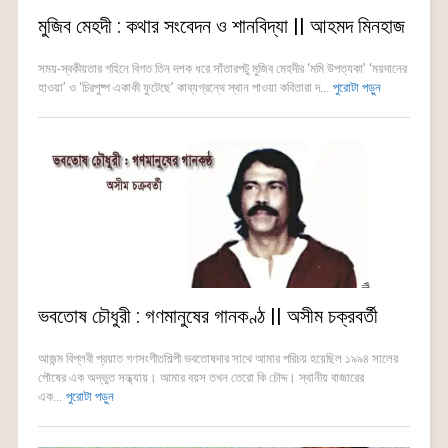
মুজিব মেহদী : কথার সংবেদন ও শানবিদ্যা || আহমদ মিনহাজ
সময়-স্বকীয়তার গহিনে বিগত তিন দশক ধরে সাঁতারপটু মুজিব মেহদীর ‘মমি উপত্যকা’ ‘ময়দানের
হাওয়া’ ও ‘চিরপুষ্প একাকী ফুটেছে’ কাব্যগ্রন্থে স্থান পাওয়া কবিতারা দ...
পুরোটা পড়ুন
ভবতোষ চৌধুরী : গণমানুষের গানকণ্ঠ || অসীম চক্রবর্তী
আজন্ম বিপ্লবী প্রয়াত গণসংগীতশিল্পী ভবতোষদার সাথে আমার পরিচয় হয়েছিল ১৯৯৪ সালের
পৌষের এক অদ্ভুত সন্ধ্যায়। আমার বয়স তখন তেরো কি চৌদ্দ। স্থানীয় বাজারের
এক...
পুরোটা পড়ুন