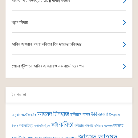
ফরেস্ট সিটি দিনপত্রী / ১৩ || পাপড়ি রহমান
শ্রাবণবিদায়
জাকির জাফরান, বাংলা কবিতার তিন দশকের তবিলদার
শোনো পুঁইপাতা, জাকির জাফরান ও এক গার্ডেনারের গান
ট্যাগগুলো
আহমদ মিনহাজ
উক্তিমালা
ইলিয়াস কমল
অনুবাদ
আত্মজৈবনিক
উপন্যাস
কবিতা
কবি
কালচার
কথাসাহিত্য
কবিতার গানপার
কথাসাহিত্যিক
কবিতার সংকলন
উৎসব
জাহেদ আহমদ