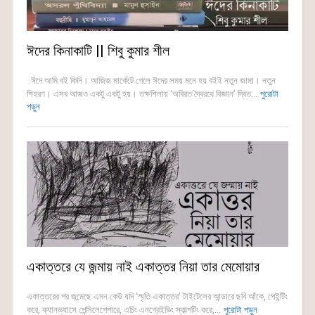
ঈদের কিনাকাটি || শিবু কুমার শীল
ঈদে আমি বই কিনি। আজিজ মার্কেটে গেলে ঈদের সময় মনে হয় বইই নতুন জামা। নতুন
শিহরণ। এসব আজও একটু একটু হয়। তক্ষশিলায় ‘অবিরত দ্বৈরথে বিজ্ঞান’ দ্বিত...
পুরোটা
পড়ুন
একাত্তরে যে জন্মায় নাই একাত্তর নিয়া তার মেমোয়ার
একাত্তরের পর জন্মেছে এমন কেউ যদি ‘স্মৃতি একাত্তর’ টাইটেলের আন্ডারে ছবি আঁকে, পেইন্টিং
করে, ক্যানভ্যাসে পেন্সিলেপেপারে, এচিং এনগ্রেইভিং স্কাল্পটিং করে,...
পুরোটা পড়ুন