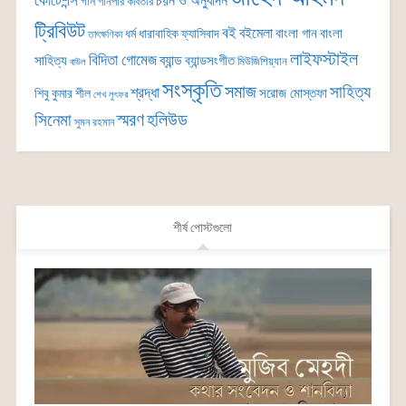
কোটেশন্স
চয়ন ও অনুবাদন
গান
গানপার কবিতার
ট্রিবিউট
বই
বইমেলা
বাংলা গান
বাংলা
ধর্ম
ধারাবাহিক
ফ্যাসিবাদ
তাৎক্ষণিকা
লাইফস্টাইল
বিদিতা গোমেজ
ব্যান্ড
সাহিত্য
ব্যান্ডসংগীত
মিউজিশিয়্যান
বাউল
সংস্কৃতি
সমাজ
সাহিত্য
শ্রদ্ধা
সরোজ মোস্তফা
শিবু কুমার শীল
শেখ লুৎফর
সিনেমা
স্মরণ
হলিউড
সুমন রহমান
শীর্ষ পোস্টগুলো