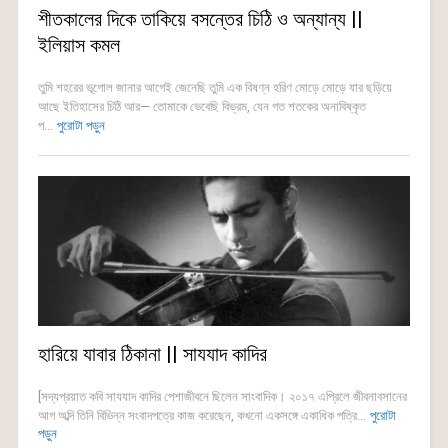
শীতকালের দিকে তাকিয়ে বসন্তের চিঠি ও অন্যান্য ||
ইলিয়াস কমল
তুমি শহরের ভূগোল জানার আগেই জেনেছি তুমি এক বিষণ্ন হরিণ মোড়ে মোড়ে যার ছড়িয়ে
আছে ইতিহাসের চিঠি আর— তোমাকে ভেবেছি বিভ্রম, যেন গত শতকের অনাবিষ্কৃত
প...
পুরোটা পড়ুন
হারিয়ে যাবার ঠিকানা || সাযযাদ কাদির
[সদ্যপ্রয়াত কবি সাযযাদ কাদির পেশাজীবনে ছিলেন সাংবাদিক। ২০১৭ এপ্রিলে জীবনাবসানের
আগ অব্দি তিনি বিভিন্ন সংবাদপত্রে কাজ করেছেন, কখনো একসঙ্গে একাধিক পত্রি...
পুরোটা
পড়ুন