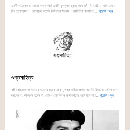
একটা পাঠচক্র বা আমরা বলতে পারি একটা বুকক্লাব কেন্দ্র করে এই সিনেমাটা। বানিয়েছেন
বিল্ হোল্ডার্ম্যান। রোম্যান্স কমেডি কিসিমের সিনেমা। কাহিনিটা শাদাসিধা,...
পুরোটা পড়ুন
গুপ্তসাহিত্য
কবি কোনোকালে গণ্ডায় গণ্ডায় জন্মায় না। সুতরাং কবিতালেখক, আপনি নিজেকে দুর্ভাগা মনে
করবেন না, উদ্বিগ্ন হবেন না, রেডিও টেলিভিশন সংবাদপত্রে প্রচারিত হবার...
পুরোটা পড়ুন