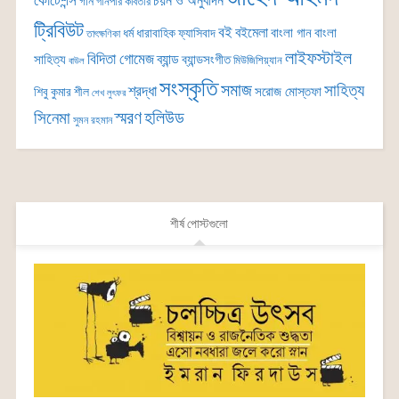
কোটেশন্স
চয়ন ও অনুবাদন
গান
গানপার কবিতার
ট্রিবিউট
বই
বইমেলা
বাংলা গান
বাংলা
ধর্ম
ধারাবাহিক
ফ্যাসিবাদ
তাৎক্ষণিকা
লাইফস্টাইল
বিদিতা গোমেজ
ব্যান্ড
সাহিত্য
ব্যান্ডসংগীত
মিউজিশিয়্যান
বাউল
সংস্কৃতি
সমাজ
সাহিত্য
শ্রদ্ধা
সরোজ মোস্তফা
শিবু কুমার শীল
শেখ লুৎফর
সিনেমা
স্মরণ
হলিউড
সুমন রহমান
শীর্ষ পোস্টগুলো