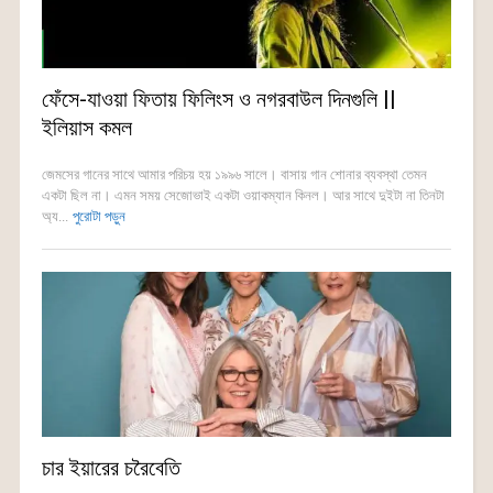
ফেঁসে-যাওয়া ফিতায় ফিলিংস ও নগরবাউল দিনগুলি ||
ইলিয়াস কমল
জেমসের গানের সাথে আমার পরিচয় হয় ১৯৯৬ সালে। বাসায় গান শোনার ব্যবস্থা তেমন
একটা ছিল না। এমন সময় সেজোভাই একটা ওয়াকম্যান কিনল। আর সাথে দুইটা না তিনটা
অ্য...
পুরোটা পড়ুন
চার ইয়ারের চরৈবেতি