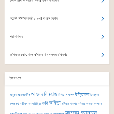
কন্সার্ট, শিল্পী ও বর্বরের ভিড় || হাসান শাহরিয়ার
ফরেস্ট সিটি দিনপত্রী / ১৩ || পাপড়ি রহমান
শ্রাবণবিদায়
জাকির জাফরান, বাংলা কবিতার তিন দশকের তবিলদার
ট্যাগগুলো
আহমদ মিনহাজ
উক্তিমালা
ইলিয়াস কমল
অনুবাদ
আত্মজৈবনিক
উপন্যাস
কবিতা
কবি
কালচার
কথাসাহিত্য
কবিতার গানপার
কথাসাহিত্যিক
কবিতার সংকলন
উৎসব
জাহেদ আহমদ