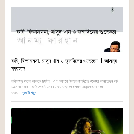
কবি, বিজ্ঞানমনা, মাসুদ খান ও জন্মদিনের শুভেচ্ছা || আনম্য
ফারহান
কবি মাসুদ খানের আজকে জন্মদিন। এই উপলক্ষে উনাকে জন্মদিনের শুভেচ্ছা জানাইছেন কবি
চঞ্চল আশরাফ। সেই পোস্টে লেখক জেবুন্নেছা জ্যোৎস্না মাসুদ খানের শংসা
করতে...
পুরোটা পড়ুন