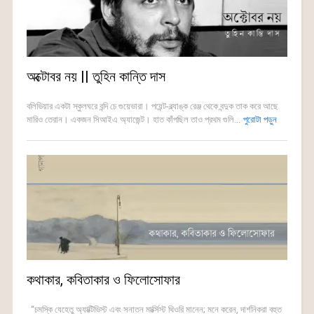
অক্টোবর নয় || তুহিন কান্তি দাস
বলিভিয়ার একটা স্কুলঘরে বন্দি চে গুয়েভারা। পয়েন্ট-ব্ল্যাঙ্ক রেঞ্জ থেকে বন্দুক তাক করে আছে
মারিও তেরান। একজন সিআইএ অ্যাজেন্ট। হাত কাঁপছিল তাও প্রথম গুলি...
পুরোটা পড়ুন
কথাকার, কবিতাকার ও ফিলোসোফার
“চমস্কি যেহেতু অ্যাক্টিভিস্ট এবং সনাতন মার্ক্সিস্ট থিওরি মানেন; মনে করেন, দার্শনিকরা বহুত