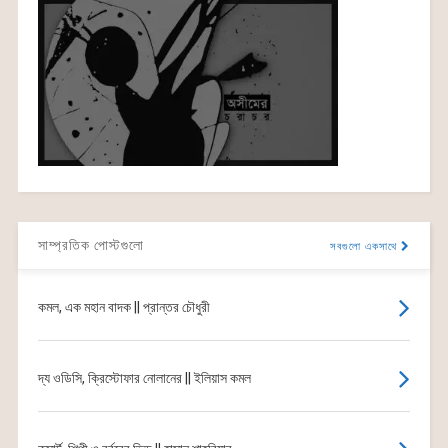
সাম্প্রতিক পোস্টগুলো
সবগুলো একসাথে
কমল, এক মহান বাদক || প্রান্তর চৌধুরী
দ্য ওডিসি, ক্রিস্টোফার নোলানের || ইলিয়াস কমল