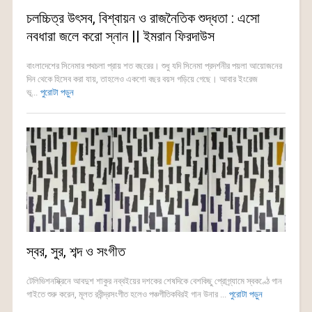
চলচ্চিত্র উৎসব, বিশ্বায়ন ও রাজনৈতিক শুদ্ধতা : এসো
নবধারা জলে করো স্নান || ইমরান ফিরদাউস
বাংলাদেশের সিনেমার পথচলা প্রায় শত বছরের। শুধু যদি সিনেমা প্রদর্শনীর পয়লা আয়োজনের
দিন থেকে হিসেব করা যায়, তাহলেও একশো বছর বয়স গড়িয়ে গেছে। আবার ইংরেজ
ভূ...
পুরোটা পড়ুন
স্বর, সুর, শব্দ ও সংগীত
টেলিভিশনস্ক্রিনে আবদুশ শাকুর নব্বইয়ের দশকের শেষদিকে বেশকিছু প্রোগ্র্যামে স্বকণ্ঠে গান
গাইতে শুরু করেন, মূলত রবীন্দ্রসংগীত হলেও পঞ্চগীতিকবিরই গান উনার ...
পুরোটা পড়ুন