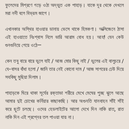
ফুলেদের মিশ্রণে গড়ে ওঠা অদ্ভুত এক পাহাড়। যাকে দূর থেকে দেখলে
মরা নদী বলে বিভ্রম জাগে।
এখানকার অস্থির হাওয়ার ডানায় ভেসে থাকে হিমকণা। অক্সিজেনে ঠাসা
এই হাওয়াতে নিঃশ্বাস নিলে ভারি আরাম বোধ হয়। আহ! যেন কেউ
গুনগুনিয়ে গেয়ে ওঠে—
কেন তবু বারে বারে ভুলে যাই / আজ মোর কিছু নাই / ভুলের এই বালুচরে /
যে-বাসর বাঁধা হলো / জানি তার নেই কোনো দাম / আজ সাগরের ঢেউ দিয়ে
সবকিছু মুছিয়া দিলাম।
পাহাড়কে ঘিরে থাকা সূর্যের রক্তাভা শরীরে মেখে মেঘের পুচ্ছ ঝুলে আছে
আমার দুই চোখের কর্নিয়ার কাছাকাছি। আর অগুনতি যানবাহন সাঁই সাঁই
করে ছুটে চলছে। ওদের হেডলাইটের আলো দেখে দিন নাকি রাত, রাত
নাকি দিন এই প্রশ্নের তল পাওয়া যায় না।