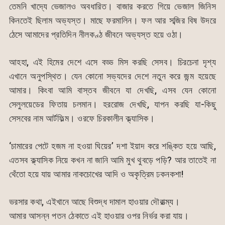
তেমনি খাদ্যে ভেজালও অবধারিত। বাজার করতে গিয়ে ভেজাল জিনিস
কিনতেই ছিলাম অভ্যস্ত। মাছে ফরমালিন। ফল আর সব্জির বিষ উদরে
ঠেসে আমাদের প্রতিদিন নীলকণ্ঠ জীবনে অভ্যস্ত হয়ে ওঠা।
আহহা, এই হিমের দেশে এসে বড্ড মিস করছি সেসব। চিরচেনা দৃশ্য
এখানে অনুপস্থিত। যেন কোনো সভ্যদের দেশে নতুন করে জন্ম হয়েছে
আমার। কিংবা আমি বাস্তব জীবনে যা দেখছি, এসব যেন কোনো
সেলুলয়েডের ফিতায় চলমান। হররোজ দেখছি, যাপন করছি যা-কিছু
সেসবের নাম আর্টফিল্ম। ওরফে চিরকালীন ক্ল্যাসিক।
‘চামারের পেটে হজম না হওয়া ঘিয়ের’ দশা ইয়াদ করে শঙ্কিত হয়ে আছি,
এতসব ক্ল্যাসিক নিয়ে কখন না জানি আমি মুখ থুবড়ে পড়ি? আর তাতেই না
থেঁতো হয়ে যায় আমার নাকচোখের আদি ও অকৃত্রিম ঢকনকশা!
ভরসার কথা, এইখানে আছে বিশুদ্ধ দামাল হাওয়ার দৌরাত্ম্য।
আমার আসন্ন পতন ঠেকাতে এই হাওয়ার ওপর নির্ভর করা যায়।