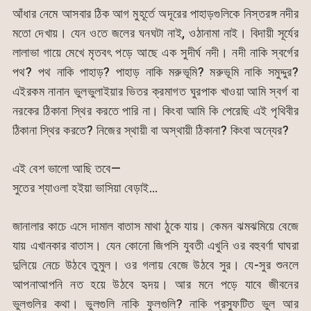
আঁধার নেমে আসবার ঠিক আগ মুহূর্তে অদূরের পাহাড়গুলিকে নিস্তরঙ্গ নদীর
মতো দেখায়। যেন ওতে জলের ঘনঘটা নাই, ওঠানামা নাই। বিদায়ী সূর্যের
লালাভা গায়ে মেখে মৃতবৎ পড়ে আছে এক সুদীর্ঘ নদী। নদী নাকি স্বর্গের
পথ? পথ নাকি পাহাড়? পাহাড় নাকি মরুভূমি? মরুভূমি নাকি সমুদ্দুর?
এইরকম নানান ভুলভুলাইয়ার ভিতর ক্রমাগত ঘুরপাক খাওয়া আমি স্বর্গ বা
নরকের ঠিকানা স্থির করতে পারি না। কিংবা আমি কি পেরেছি এই পৃথিবীর
ঠিকানা স্থির করতে? নিজের স্থায়ী বা অস্থায়ী ঠিকানা? কিংবা অন্যের?
এই বেশ ভালো আছি তবে—
সুতের শ্যাওলা হইয়া ভাসিয়া বেড়াই…
জানালার কাচে এসে দামাল বাতাস মাথা ঠুকে যায়। কেমন ঝমঝমিয়ে বেজে
যায় এখানকার বাতাস। যেন কোনো জিপসি যুবতী এখুনি ওর বহুবর্ণা ঘাঘরা
দুলিয়ে নেচে উঠবে তুমুল। ওর গলায় বেজে উঠবে সুর। যে-সুর শুনলে
আপনাআপনি নত হয়ে উঠবে হৃদয়। আর মনে পড়ে যাবে জীবনের
ভুলগুলির কথা। ভুলগুলি নাকি ফুলগুলি? নাকি প্রস্ফুটিত ভুল আর