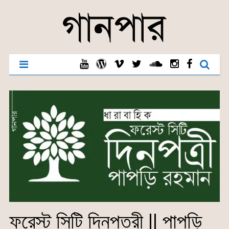
ফরেস্ট সিটি দিনপত্রী || পাপড়ি