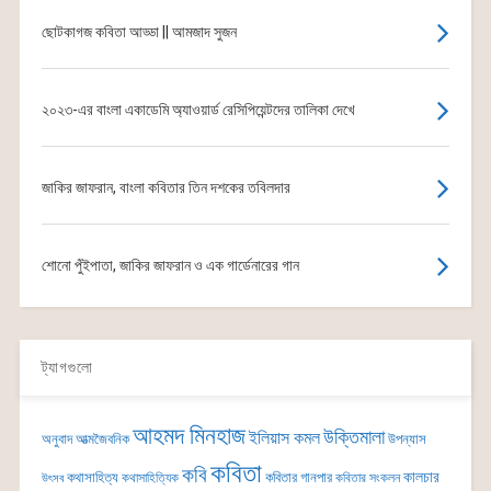
ছোটকাগজ কবিতা আড্ডা || আমজাদ সুজন
২০২৩-এর বাংলা একাডেমি অ্যাওয়ার্ড রেসিপিয়েন্টদের তালিকা দেখে
জাকির জাফরান, বাংলা কবিতার তিন দশকের তবিলদার
শোনো পুঁইপাতা, জাকির জাফরান ও এক গার্ডেনারের গান
ট্যাগগুলো
আহমদ মিনহাজ
উক্তিমালা
ইলিয়াস কমল
অনুবাদ
আত্মজৈবনিক
উপন্যাস
কবিতা
কবি
কালচার
কথাসাহিত্য
কবিতার গানপার
কথাসাহিত্যিক
কবিতার সংকলন
উৎসব