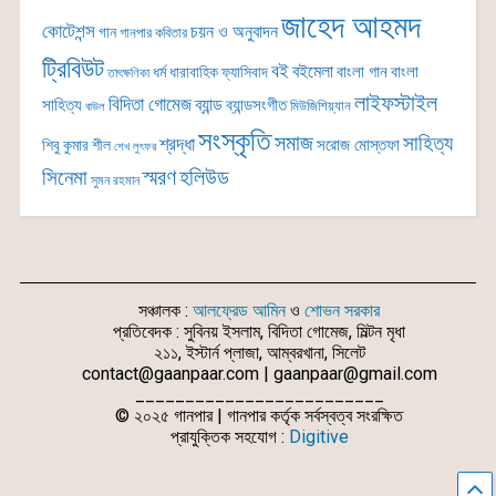
জাহেদ আহমদ
কোটেশন্স
চয়ন ও অনুবাদন
গান
গানপার কবিতার
ট্রিবিউট
বই
বইমেলা
বাংলা গান
বাংলা
ধর্ম
ধারাবাহিক
ফ্যাসিবাদ
তাৎক্ষণিকা
লাইফস্টাইল
বিদিতা গোমেজ
ব্যান্ড
সাহিত্য
ব্যান্ডসংগীত
মিউজিশিয়্যান
বাউল
সংস্কৃতি
সমাজ
সাহিত্য
শ্রদ্ধা
সরোজ মোস্তফা
শিবু কুমার শীল
শেখ লুৎফর
সিনেমা
স্মরণ
হলিউড
সুমন রহমান
সঞ্চালক :
আলফ্রেড আমিন
ও
শোভন সরকার
প্রতিবেদক : সুবিনয় ইসলাম, বিদিতা গোমেজ, মিল্টন মৃধা
২১১, ইস্টার্ন প্লাজা, আম্বরখানা, সিলেট
contact@gaanpaar.com | gaanpaar@gmail.com
_________________________
© ২০২৫ গানপার | গানপার কর্তৃক সর্বস্বত্ব সংরক্ষিত
প্রাযুক্তিক সহযোগ :
Digitive