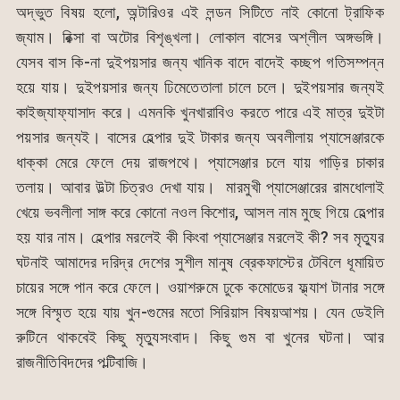
অদ্ভুত বিষয় হলো, অন্টারিওর এই লন্ডন সিটিতে নাই কোনো ট্রাফিক
জ্যাম। রিক্সা বা অটোর বিশৃঙ্খলা। লোকাল বাসের অশ্লীল অঙ্গভঙ্গি।
যেসব বাস কি-না দুইপয়সার জন্য খানিক বাদে বাদেই কচ্ছপ গতিসম্পন্ন
হয়ে যায়। দুইপয়সার জন্য ঢিমেতেতালা চালে চলে। দুইপয়সার জন্যই
কাইজ্যাফ্যাসাদ করে। এমনকি খুনখারাবিও করতে পারে এই মাত্র দুইটা
পয়সার জন্যই। বাসের হেল্পার দুই টাকার জন্য অবলীলায় প্যাসেঞ্জারকে
ধাক্কা মেরে ফেলে দেয় রাজপথে। প্যাসেঞ্জার চলে যায় গাড়ির চাকার
তলায়। আবার উল্টা চিত্রও দেখা যায়। মারমুখী প্যাসেঞ্জারের রামধোলাই
খেয়ে ভবলীলা সাঙ্গ করে কোনো নওল কিশোর, আসল নাম মুছে গিয়ে হেল্পার
হয় যার নাম। হেল্পার মরলেই কী কিংবা প্যাসেঞ্জার মরলেই কী? সব মৃত্যুর
ঘটনাই আমাদের দরিদ্র দেশের সুশীল মানুষ ব্রেকফাস্টের টেবিলে ধূমায়িত
চায়ের সঙ্গে পান করে ফেলে। ওয়াশরুমে ঢুকে কমোডের ফ্ল্যাশ টানার সঙ্গে
সঙ্গে বিস্মৃত হয়ে যায় খুন-গুমের মতো সিরিয়াস বিষয়আশয়। যেন ডেইলি
রুটিনে থাকবেই কিছু মৃত্যুসংবাদ। কিছু গুম বা খুনের ঘটনা। আর
রাজনীতিবিদদের পল্টিবাজি।