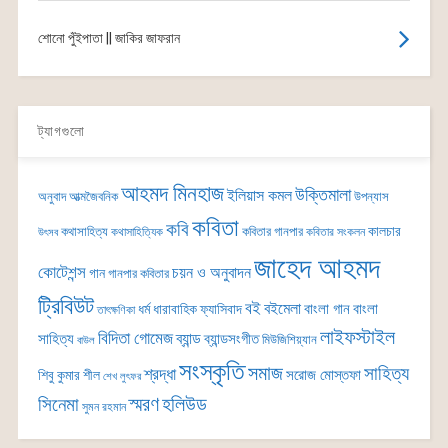
শোনো পুঁইপাতা || জাকির জাফরান
ট্যাগগুলো
আহমদ মিনহাজ
উক্তিমালা
ইলিয়াস কমল
অনুবাদ
আত্মজৈবনিক
উপন্যাস
কবিতা
কবি
কালচার
কথাসাহিত্য
কবিতার গানপার
কথাসাহিত্যিক
কবিতার সংকলন
উৎসব
জাহেদ আহমদ
কোটেশন্স
চয়ন ও অনুবাদন
গান
গানপার কবিতার
ট্রিবিউট
বই
বইমেলা
বাংলা গান
বাংলা
ধর্ম
ধারাবাহিক
ফ্যাসিবাদ
তাৎক্ষণিকা
লাইফস্টাইল
বিদিতা গোমেজ
ব্যান্ড
সাহিত্য
ব্যান্ডসংগীত
মিউজিশিয়্যান
বাউল
সংস্কৃতি
সমাজ
সাহিত্য
শ্রদ্ধা
সরোজ মোস্তফা
শিবু কুমার শীল
শেখ লুৎফর
সিনেমা
স্মরণ
হলিউড
সুমন রহমান