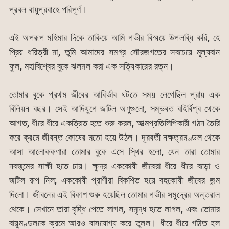
প্রবল বায়ুপ্রবাহে পরিপূর্ণ।
এই অপরূপ মহিমার দিকে তাকিয়ে আমি গভীর বিস্ময়ে উপলব্ধি করি, হে
প্রিয় ধরিত্রী মা, তুমি আমাদের সমগ্র সৌরজগতের সবচেয়ে মূল্যবান
ফুল, মহাবিশ্বের বুকে ঝলমল করা এক সত্যিকারের রত্ন।
তোমার বুকে প্রথম জীবের আবির্ভাব ঘটতে সময় লেগেছিল প্রায় এক
বিলিয়ন বছর। সেই আদিযুগে জটিল অণুগুলো, সম্ভবত বহির্বিশ্ব থেকে
আগত, ধীরে ধীরে একত্রিত হতে শুরু করল, আত্মপ্রতিলিপিকারী গঠন তৈরি
করে ক্রমে জীবন্ত কোষের মতো হয়ে উঠল। দূরবর্তী নক্ষত্রমণ্ডল থেকে
আসা আলোককণারা তোমার বুকে এসে স্থির হলো, যেন তারা তোমার
নবজন্মের সাক্ষী হতে চায়। ক্ষুদ্র এককোষী জীবেরা ধীরে ধীরে বড়ো ও
জটিল রূপ নিল; এককোষী প্রাণীরা বিকশিত হয়ে বহুকোষী জীবের জন্ম
দিলো। জীবনের এই বিকাশ শুরু হয়েছিল তোমার গভীর সমুদ্রের অন্তরাল
থেকে। সেখানে তারা বৃদ্ধি পেতে লাগল, সমৃদ্ধ হতে লাগল, এবং তোমার
বায়ুমণ্ডলকে ক্রমে আরও বাসযোগ্য করে তুলল। ধীরে ধীরে গঠিত হল