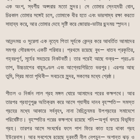
এক অংশ, স্বর্গীয় অপ্সরার মতো সুন্দর। সে তোমার স্নেহময়ী বোন,
চিরকাল তোমার সঙ্গেই চলে, তোমাকে ধীর হতে এবং ভারসাম্য রক্ষা করতে
সাহায্য করে, আর তোমার দেহে সৃষ্টি করে জোয়ার-ভাটার ছন্দময় স্পন্দন।
আনন্দময় ও সুরেলা এক নৃত্যে পিতা সূর্যকে কেন্দ্র করে আবর্তিত আমাদের
সমগ্র সৌরজগৎ একটি পরিবার। প্রথমে রয়েছে বুধ— ধাতব প্রকৃতির,
গহ্বরপূর্ণ, সূর্যের সবচেয়ে নিকটবর্তী। তার পরেই আছে শুক্র— প্রচণ্ড
তাপ, উচ্চচাপের বায়ুমণ্ডল এবং আগ্নেয়গিরিতে ভরপুর। এরপর আছ
তুমি, প্রিয় মাতা পৃথিবী— সবচেয়ে সুন্দর, সকলের মধ্যে শ্রেষ্ঠ।
শীতল ও নির্জন লাল গ্রহ মঙ্গল ঘোরে আমাদের পরের কক্ষপথে। আর
তারপর গ্রহাণুপুঞ্জ অতিক্রম করে আসে গ্যাসীয় দানব বৃহস্পতি— সমস্ত
গ্রহের মধ্যে আকারে সর্ববৃহৎ, নানা বৈচিত্র্যময় উপগ্রহের সমাবেশে
পরিবেষ্টিত। বৃহস্পতির পরের কক্ষপথে রয়েছে শনি—অপূর্ব বলয়ে বিভূষিত
গ্রহ। তারপর আসে সংঘর্ষের ফলে পাশ ফিরে কাত হয়ে থাকা গ্রহ
ইউরেনাস। আর সবশেষে রয়েছে দূরবর্তী নীল নেপচুন— অশান্ত ঝড় ও