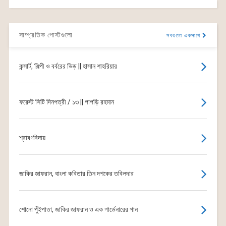
সাম্প্রতিক পোস্টগুলো
সবগুলো একসাথে
কন্সার্ট, শিল্পী ও বর্বরের ভিড় || হাসান শাহরিয়ার
ফরেস্ট সিটি দিনপত্রী / ১৩ || পাপড়ি রহমান
শ্রাবণবিদায়
জাকির জাফরান, বাংলা কবিতার তিন দশকের তবিলদার
শোনো পুঁইপাতা, জাকির জাফরান ও এক গার্ডেনারের গান