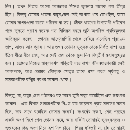
k
er
নিল। তখন পিতার আলো আজকের দিনের তুলনায় অনেক কম তীব্র
ছিল। কিন্তু তোমার পাতলা বায়ুমণ্ডল সেই তাপকে ধরে রেখেছিল, যাতে
তোমার সাগরগুলো বরফে পরিণত না হয়। জীবন ধারণের উপযোগী পরিবেশ
গড়ে তুলতে প্রথম কয়েক শত মিলিয়ন বছরে তুমি অগণিত প্রতিকূলতা
অতিক্রম করেছ। তোমার আগ্নেয়গিরি থেকে বেরিয়ে এসেছিল প্রচণ্ড
তাপ, আগুন আর গ্যাস। আর তখন তোমার ভূত্বক থেকে নির্গত বাষ্প হয়ে
উঠল ধীরে ধীরে মেঘ, আর সেই মেঘ থেকে জন্ম নিল বিস্তীর্ণ মহাসমুদ্রের
জল। তোমার নিজের মাধ্যাকর্ষণ শক্তিই ধরে রাখল জীবনধারণকারী সেই
আকাশকে, আর তোমার চৌম্বক ক্ষেত্র তাকে রক্ষা করল সূর্যবায়ু ও
মহাজাগতিক রশ্মির প্রখর আঘাত থেকে।
কিন্তু, মা, বায়ুমণ্ডল গঠনেরও বহু আগে তুমি সহ্য করেছিলে এক ভয়ংকর
আঘাত। এক বিশাল মহাজাগতিক পিণ্ড যার আয়তন প্রায় মঙ্গলের সমান
ছিল, তার সাথে ঘটেছিল তোমার সংঘর্ষ। সংঘর্ষের দরুণ, সেই গ্রহের
একটি অংশ মিশে গেল তোমার সঙ্গে, আর বাকিটা তোমারই ভূমধ্যস্তর ও
ভূত্বকের কিছু অংশ নিয়ে রূপ নিল চাঁদে। প্রিয় ধরিত্রী মা, চাঁদ তোমারই