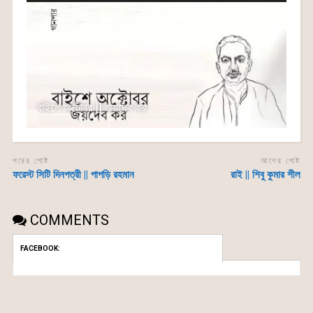
বাইশে অক্টোবর || জয়দেব কর
পরের পোষ্ট
আগের পোষ্ট
ফরেস্ট সিটি দিনপত্রী || পাপড়ি রহমান
রাই || শিবু কুমার শীল
COMMENTS
FACEBOOK: