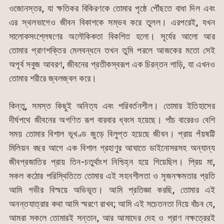
ওজোনস্তর, যা ক্ষতিকর বিকিরণকে তোমার পৃষ্ঠে পৌঁছতে বাধা দিল এবং
এর স্থলভাগেও জীবন বিকাশকে সম্ভব করে তুলল। এরপরেই, যখন
সালোকসংশ্লেষণের অলৌকিকতা বিকশিত হলো। সূর্যের আলো আর
তোমার প্রাণশক্তির মেলবন্ধনে তখন তুমি পরলে আজকের মতো সেই
অপূর্ব সবুজ আবরণ, জীবনের প্রতীকস্বরূপ এক চিরন্তন শাড়ি, যা এখনও
তোমার শরীরে জ্বলজ্বল করে।
কিন্তু, সমস্ত কিছুই অনিত্য এবং পরিবর্তনশীল। তোমার ইতিহাসের
দীর্ঘপথে জীবনের অগণিত রূপ বারবার ধ্বংস হয়েছে। পাঁচ বারেরও বেশি
সময় তোমার বিশাল ভূখণ্ড জুড়ে বিলুপ্ত হয়েছে জীবন। প্রায় পঁয়ষট্টি
মিলিয়ন বছর আগে এক বিশাল গ্রহাণুর আঘাতে ডাইনোসরসহ অন্যান্য
জীবপ্রজাতির প্রায় তিন-চতুর্থাংশ নিশ্চিহ্ন হয়ে গিয়েছিল। প্রিয় মা,
সকল কঠোর পরিস্থিতিতে তোমার এই সহনশীলতা ও সৃজনক্ষমতার প্রতি
আমি গভীর বিস্ময়ে অভিভূত। আমি প্রতিজ্ঞা করছি, তোমার এই
অনন্তযাত্রার কথা আমি স্মরণে রাখব; আমি এই সচেতনতা নিয়ে বাঁচব যে,
আমরা সকলে তোমারই সন্তান, আর আমাদের দেহ ও প্রাণ নক্ষত্রেরই