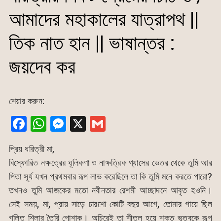
আমাদের মহাকালের যাত্রাপথ ||
তিক নাত হান || ভাষান্তর :
জয়দেব কর
শেয়ার করুন:
F
W
M
X
G
a
h
e
m
প্রিয় ধরিত্রী মা,
c
at
s
ai
বিস্ফোরিত নক্ষত্রের ধূলিকণা ও নাক্ষত্রিক গ্যাসের ভেতর থেকে তুমি আর
e
s
s
l
পিতা সূর্য যখন প্রথমবার রূপ লাভ করেছিলে তা কি তুমি মনে করতে পারো?
b
A
e
তখনও তুমি আজকের মতো নবীনতার রেশমী আচ্ছাদনে আবৃত হওনি।
o
p
n
সেই সময়, মা, প্রায় সাড়ে চারশো কোটি বছর আগে, তোমার গায়ে ছিল
o
p
g
গলিত শিলার তৈরি পোশাক। অচিরেই তা শীতল হয়ে শক্ত ভূত্বকে রূপ