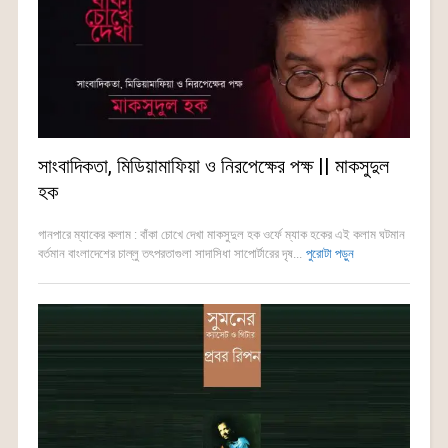
সাংবাদিকতা, মিডিয়ামাফিয়া ও নিরপেক্ষের পক্ষ || মাকসুদুল
হক
গানপারে ম্যাকের কলাম : বাঁকা চোখে দেখা মাকসুদুল হক ওর্ফে ম্যাক হকের এই কলাম ঘটমান
বর্তমান বাংলাদেশের চাল্লু তৎপরতাগুলা সাদাসিধা সাপোর্টারের দৃষ...
পুরোটা পড়ুন