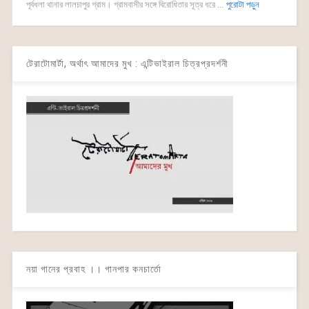
পূর্বধলা থানার লালচাপুর গ্রাম। গ্রামবাসীর সঙ্গে বিরোধিতার সূত্র ধরে ...
পুরোটা পড়ুন
টেরাটোমার্টা, অর্থাৎ আমাদের মুখ : এন্টিভাইরাল চিত্রপ্রদর্শনী
নয়া গানের প্রবাহ ।। গানপার কনচার্তো