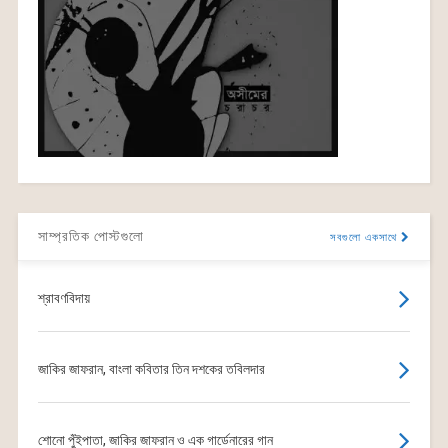
সাম্প্রতিক পোস্টগুলো
সবগুলো একসাথে
শ্রাবণবিদায়
জাকির জাফরান, বাংলা কবিতার তিন দশকের তবিলদার
শোনো পুঁইপাতা, জাকির জাফরান ও এক গার্ডেনারের গান