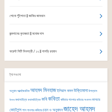
শোনো পুঁইপাতা || জাকির জাফরান
জন্মগানের কৃতজ্ঞতা || মনোজ দাস
ফরেস্ট সিটি দিনপত্রী / ১২ || পাপড়ি রহমান
ট্যাগগুলো
আহমদ মিনহাজ
উক্তিমালা
ইলিয়াস কমল
অনুবাদ
আত্মজৈবনিক
উপন্যাস
কবিতা
কবি
কালচার
কথাসাহিত্য
কবিতার গানপার
কথাসাহিত্যিক
কবিতার সংকলন
উৎসব
জাহেদ আহমদ
কোটেশন্স
চয়ন ও অনুবাদন
গান
গানপার কবিতার