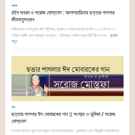
গায়ক
রইস মনরম ও সরোজ মোস্তফা : আলাপচারিতায় ছত্তার পাগলার
জীবনানুসন্ধান
ভাটিবাংলার গণমানুষের কবি, গীতিকার, সুরকার ও গায়ক ছত্তার পাগলা ২০১৪ সালের ১৭
এপ্রিল পৃথিবী থেকে প্রস্থান করেছেন। সুফিজ্ঞানে ফকিরি ধারায় তিনি ছিলেন মদ...
পুরোটা
পড়ুন
গান
ছত্তার পাগলার ঈদ মোবারকের গান || সংগ্রহ ও ভূমিকা / সরোজ
মোস্তফা
ছত্তার পাগলার পুরো নাম আব্দুস সাত্তার তালুকদার। জন্মস্থান এবং পিতৃভূমি নেত্রকোনার