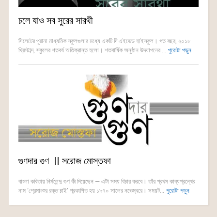
চলে যাও সব সুরের সারথী
সিলেটের পুরানা মাধ্যমিক স্কুলগুলার মধ্যে একটি দি এইডেড হাইস্কুল। গত বছর, ২০১৮
খ্রিস্টাব্দ, স্কুলের শতবর্ষ অতিক্রান্ত হলো। শতবার্ষিক অনুষ্ঠান উদযাপনের ...
পুরোটা পড়ুন
গুণদার গুণ || সরোজ মোস্তফা
বাংলা কবিতায় নির্মলেন্দু গুণ কী দিয়েছেন — এটা সময় বিচার করবে। তাঁর প্রথম কাব্যগ্রন্থের
নাম ‘প্রেমাংশুর রক্ত চাই’ প্রকাশিত হয় ১৯৭০ সালের নভেম্বরে। সময়ট...
পুরোটা পড়ুন