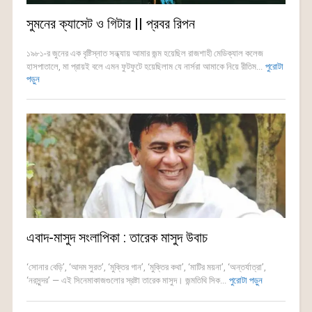
সুমনের ক্যাসেট ও গিটার || প্রবর রিপন
১৯৮১-র জুনের এক বৃষ্টিস্নাত সন্ধ্যায় আমার জন্ম হয়েছিল রাজশাহী মেডিক্যাল কলেজ
হাসপাতালে, মা প্রায়ই বলে এমন ফুটফুটে হয়েছিলাম যে নার্সরা আমাকে নিয়ে রীতিম...
পুরোটা
পড়ুন
এবাদ-মাসুদ সংলাপিকা : তারেক মাসুদ উবাচ
‘সোনার বেড়ি’, ‘আদম সুরত’, ‘মুক্তির গান’, ‘মুক্তির কথা’, ‘মাটির ময়না’, ‘অন্তর্যাত্রা’,
‘নরসুন্দর’ — এই সিনেমাকাজগুলোর স্রষ্টা তারেক মাসুদ। জন্মতিথি সিক...
পুরোটা পড়ুন