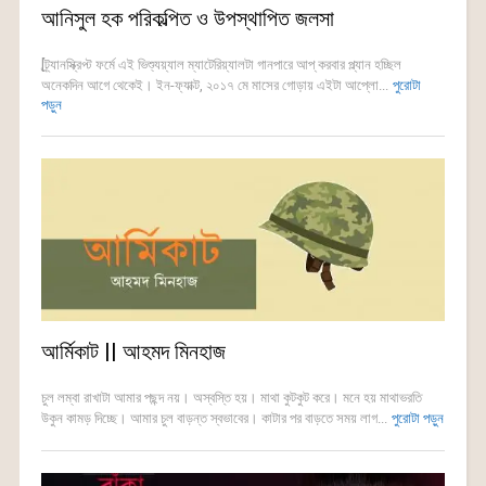
আনিসুল হক পরিকল্পিত ও উপস্থাপিত জলসা
[ট্র্যানস্ক্রিপ্ট ফর্মে এই ভিশ্যুয়্যাল ম্যাটেরিয়্যালটা গানপারে আপ্ করবার প্ল্যান হচ্ছিল
অনেকদিন আগে থেকেই। ইন-ফ্যাক্ট, ২০১৭ মে মাসের গোড়ায় এইটা আপ্লো...
পুরোটা
পড়ুন
আর্মিকাট || আহমদ মিনহাজ
চুল লম্বা রাখাটা আমার পছন্দ নয়। অস্বস্তি হয়। মাথা কুটকুট করে। মনে হয় মাথাভরতি
উকুন কামড় দিচ্ছে। আমার চুল বাড়ন্ত স্বভাবের। কাটার পর বাড়তে সময় লাগ...
পুরোটা পড়ুন