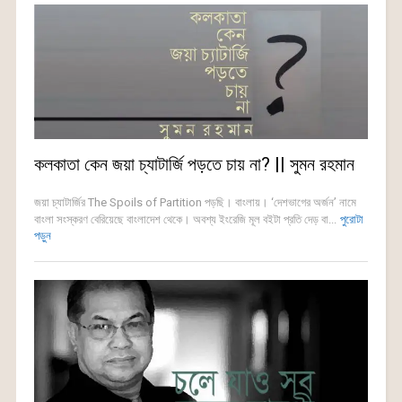
কলকাতা কেন জয়া চ্যাটার্জি পড়তে চায় না? || সুমন রহমান
জয়া চ্যাটার্জির The Spoils of Partition পড়ছি। বাংলায়। ‘দেশভাগের অর্জন’ নামে
বাংলা সংস্করণ বেরিয়েছে বাংলাদেশ থেকে। অবশ্য ইংরেজি মূল বইটা প্রতি দেড় বা...
পুরোটা
পড়ুন