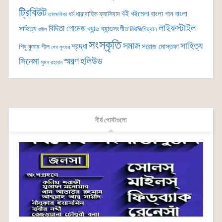
ট্রিবিউট
বই
বইমেলা
বাংলা গান
বাংলা
ধর্ম
ধারাবাহিক
ফ্যাসিবাদ
তাৎক্ষণিকা
লাইফস্টাইল
বিদিতা গোমেজ
ব্যান্ড
সাহিত্য
ব্যান্ডসংগীত
মিউজিশিয়্যান
বাউল
সংস্কৃতি
সমাজ
সাহিত্য
শ্রদ্ধা
সরোজ মোস্তফা
শিবু কুমার শীল
শেখ লুৎফর
সিনেমা
স্মরণ
হলিউড
সুমন রহমান
শীর্ষ পোস্টগুলো