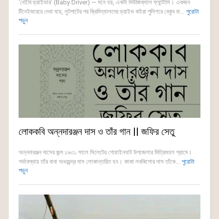
‘বেইবি ড্রাইভার’ (Baby Driver) — মনে হয়, একটা মিউজিক্যাল ফ্যান্টাসি। একজন
টিনেইজাররে দেখা যায়, লুটপাটের পর ক্রিমিন্যালদের ড্রাইভ কইরা পুলিশরে বেকুব বা...
পুরোটা
পড়ুন
লোককবি অন্নদারঞ্জন দাস ও তাঁর গান || জফির সেতু
অন্নদারঞ্জন দাসের জন্ম ১৯৩১ সালে সিলেটের গোয়াইনঘাট উপজেলার মিত্রিমহল গ্রামে।
গর্ভাবস্থায় তাঁর বাবা অধরচন্দ্র দাস লোকান্তরিত হন। কাকা লবকিশোর দাস তাঁকে...
পুরোটা
পড়ুন