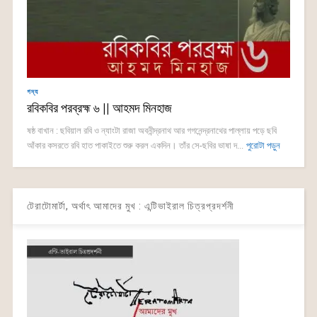
গদ্য
রবিকবির পরব্রহ্ম ৬ || আহমদ মিনহাজ
ষষ্ঠ বাখান : ছবিয়াল রবি ও ন্যাংটা রাজা অবনীন্দ্রনাথ আর গগনেন্দ্রনাথের পাল্লায় পড়ে ছবি
আঁকার কসরতে রবি হাত পাকাইতে শুরু করল একদিন। তাঁর সে-ছবির ভাষা দ...
পুরোটা পড়ুন
টেরাটোমার্টা, অর্থাৎ আমাদের মুখ : এন্টিভাইরাল চিত্রপ্রদর্শনী