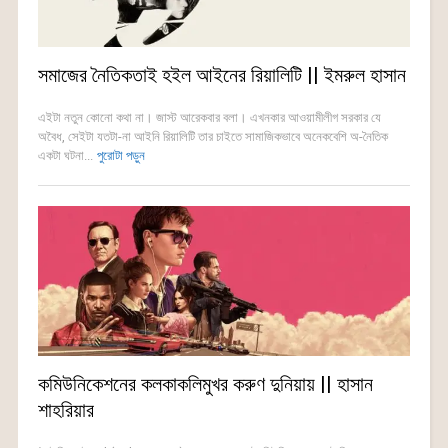
সমাজের নৈতিকতাই হইল আইনের রিয়ালিটি || ইমরুল হাসান
এইটা নতুন কোনো কথা না। জাস্ট আরেকবার বলা। এখনকার আওয়ামীলীগ সরকার যে
অবৈধ, সেইটা যতটা-না আইনি রিয়ালিটি তার চাইতে সামাজিকভাবে অনেকবেশি অ-নৈতিক
একটা ঘটনা...
পুরোটা পড়ুন
কমিউনিকেশনের কলকাকলিমুখর করুণ দুনিয়ায় || হাসান
শাহরিয়ার