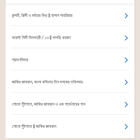
কন্সার্ট, শিল্পী ও বর্বরের ভিড় || হাসান শাহরিয়ার
ফরেস্ট সিটি দিনপত্রী / ১৩ || পাপড়ি রহমান
শ্রাবণবিদায়
জাকির জাফরান, বাংলা কবিতার তিন দশকের তবিলদার
শোনো পুঁইপাতা, জাকির জাফরান ও এক গার্ডেনারের গান
শোনো পুঁইপাতা || জাকির জাফরান