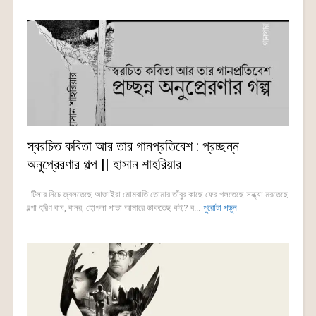
স্বরচিত কবিতা আর তার গানপ্রতিবেশ : প্রচ্ছন্ন
অনুপ্রেরণার গল্প || হাসান শাহরিয়ার
টিলার নিচে জ্বলতেছে আজাইরা মোমবাতি তোমার তাঁবুর কাছে ফের গলতেছে সন্ধ্যা মরতেছে
বল্গা হরিণ বাঘ, বানর, হোগলা পাতা আমারে ডাকতেছ কই? ব...
পুরোটা পড়ুন