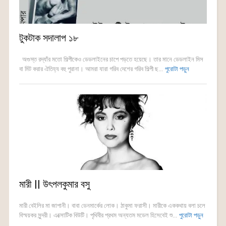
টুকটাক সদালাপ ১৮
অগুস্ত রদ্যাঁর মতো শিল্পীকেও ডেডলাইনের চাপে পড়তে হয়েছে। তার মানে ডেডলাইন মিস
বা মিট করার ঐতিহ্য বহু পুরানা। আমরা যারা গরিব দেশের গরিব শিল্পী ছ...
পুরোটা পড়ুন
মারী || উৎপলকুমার বসু
মারী বেইলির মা জাপানী। বাবা ডেনমার্কের লোক। ঠাকুমা ফরাসী। মারীকে এককথায় বলা চলে
বিস্ময়কর সুন্দরী। এক্সোটিক বিউটি। পৃথিবীর প্রথম অন্যতম মডেল হিসেবেই শু...
পুরোটা পড়ুন