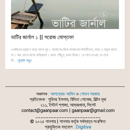
ভাটির জার্নাল ১ || সরোজ মোস্তফা
একদিনের ভ্রমণে তাড়া থাকে খুব। আকাশের দিকে তাকানোর উদাসীনতা, মায়া ও আনন্দ থাকে
না। বরং চোখে থাকে অস্থিরতা। কখন পৌঁছুব; কখন ফিরব। যে-পথে যাওয়া সে-পথে
ফি...
পুরোটা পড়ুন
সঞ্চালক :
আলফ্রেড আমিন
ও
শোভন সরকার
প্রতিবেদক : সুবিনয় ইসলাম, বিদিতা গোমেজ, মিল্টন মৃধা
২১১, ইস্টার্ন প্লাজা, আম্বরখানা, সিলেট
contact@gaanpaar.com | gaanpaar@gmail.com
_________________________
© ২০২৫ গানপার | গানপার কর্তৃক সর্বস্বত্ব সংরক্ষিত
প্রাযুক্তিক সহযোগ :
Digitive