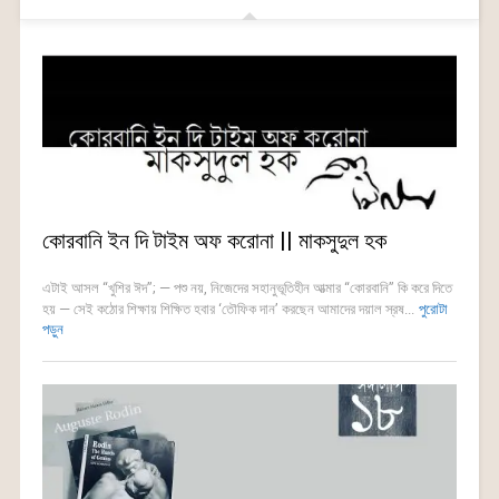
কোরবানি ইন দি টাইম অফ করোনা || মাকসুদুল হক
এটাই আসল “খুশির ঈদ”; — পশু নয়, নিজেদের সহানুভূতিহীন আত্মার “কোরবানি” কি করে দিতে
হয় — সেই কঠোর শিক্ষায় শিক্ষিত হবার ‘তৌফিক দান’ করছেন আমাদের দয়াল স্রষ...
পুরোটা
পড়ুন