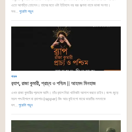
এতে আপত্তি তোলেন। তাদের মতে ওটা ইতিহাস নয় বরং জল্পনা নামে ডাকা সংগত।
সভ...
পুরোটা পড়ুন
গায়ক
র‍্যাপ, রাজা কুমারী, প্রাচ্য ও পশ্চিম || আহমদ মিনহাজ
এখন রাজা কুমারীর প্রসঙ্গে আসি। তাঁর র‍্যাপ নিয়া খানিকটা আলাপ করতে চাইব। জগৎ জুড়ে
সচল পপ-হিপহপ বা র‍্যাপার (rapper) কিং আর কুইনগো মাঝে ভারতীয় ললনাকে
দল...
পুরোটা পড়ুন