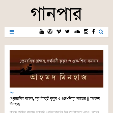
গদ্য
প্রেমরসিক রাক্ষস, স্বর্গযাত্রী কুকুর ও গুরু-শিষ্য সমাচার || আহমদ
মিনহাজ
মানুষের পৃথিবীতে রাক্ষসের উপস্থিতি একদিন স্বাভাবিক ছিল বলে ইতিহাসে লেখে। অনেকে