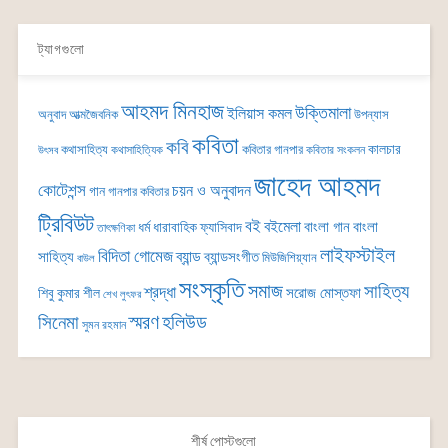
ট্যাগগুলো
আহমদ মিনহাজ
উক্তিমালা
ইলিয়াস কমল
অনুবাদ
আত্মজৈবনিক
উপন্যাস
কবিতা
কবি
কালচার
কথাসাহিত্য
কবিতার গানপার
কথাসাহিত্যিক
কবিতার সংকলন
উৎসব
জাহেদ আহমদ
কোটেশন্স
চয়ন ও অনুবাদন
গান
গানপার কবিতার
ট্রিবিউট
বই
বইমেলা
বাংলা গান
বাংলা
ধর্ম
ধারাবাহিক
ফ্যাসিবাদ
তাৎক্ষণিকা
লাইফস্টাইল
বিদিতা গোমেজ
ব্যান্ড
সাহিত্য
ব্যান্ডসংগীত
মিউজিশিয়্যান
বাউল
সংস্কৃতি
সমাজ
সাহিত্য
শ্রদ্ধা
সরোজ মোস্তফা
শিবু কুমার শীল
শেখ লুৎফর
সিনেমা
স্মরণ
হলিউড
সুমন রহমান
শীর্ষ পোস্টগুলো