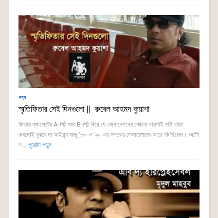
গদ্য
স্মৃতিফিতার সেই দিনগুলো || রুবেল আহমদ কুয়াশা
ফিতার ক্যাসেটের A-পিঠ আর B-পিঠ নিয়ে যে-জেনারেশনের কোনো ধারণাই নাই তারা
কখনোই বুঝবে না আইয়ুব বাচ্চু ’৮০ ও ’৯০-এর দশকের জেনারেশনের কাছে কি ছিলেন। অটো
স...
পুরোটা পড়ুন