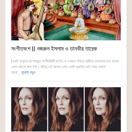
সংগীতবংশ || নজরুল ইসলাম ও তানভীর তারেক
[একই রক্তের বংশোদ্ভুত সংগীতশিল্পী হলেই যে একজন গাইয়ে-বাজিয়ে ঘরানাদার হয়ে যাবেন
এমন কোনো কথা নাই। কিন্তু এই রচনায় এমন একটা ভ্রান্তি ঘটে গেছে দেখতে
পাবো...
পুরোটা পড়ুন