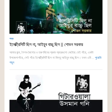
গদ্য
ইলেক্ট্রিসিটি ছিল না, আইয়ুব বাচ্চু ছিল || শোভন সরকার
আমার জন্ম, শৈশব-কৈশোর ও তরুণদিনের প্রথম প্রহরগুলো কেটেছে যেই গাঁয়ে, একটা
উপজেলাগাঁয়ে, সেই গাঁয়ে ইলেক্ট্রিসিটি ছিল না কিন্তু আইয়ুব বাচ্চু ছিল। তখন এবি ...
পুরোটা
পড়ুন