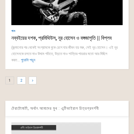
গান
নব্বইয়ের দশক, প্রমিথিউস, নূর হোসেন ও বঙ্গজাগৃতি || বিপ্লব
(জন্মানোর পর থেকেই সংগ্রামকে বুকে চেপে যার জীবন হয় শুরু, সেই নূর হোসেন। এই নূর
হোসেনকে চলতে দাও উদ্দাম গতিতে, উড়তে দাও শান্তির পায়রার মতো আর মিছিল
করত...
পুরোটা পড়ুন
1
2
টেরাটোমার্টা, অর্থাৎ আমাদের মুখ : এন্টিভাইরাল চিত্রপ্রদর্শনী