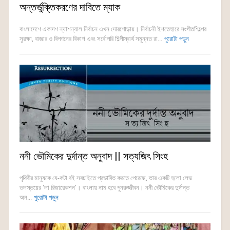
অন্তর্ভুক্তিকরণের দাবিতে ম্যাক
বাংলাদেশে একাদশ ন্যাশন্যাল নির্বাচন এখন দোরগোড়ায়। নির্বাচনী ইশতেহারে সংগীতশিল্পের
সুরক্ষা, বাজার ও বিপণনের বিকাশ এবং সর্বোপরি শিল্পীস্বার্থ সমুন্নত রা...
পুরোটা পড়ুন
ননী ভৌমিকের দুর্দান্ত অনুবাদ || সত্যজিৎ সিংহ
পৃথিবীর মানুষকে যে-কটা বই সবচাইতে প্রভাবিত করতে পেরেছে, তার একটি হলো লেভ
তলস্তয়ের ‘লা রিজারেকশন’। বাংলায় নাম হবে পুনরুজ্জীবন। ননী ভৌমিকের দুর্দান্ত
অন...
পুরোটা পড়ুন