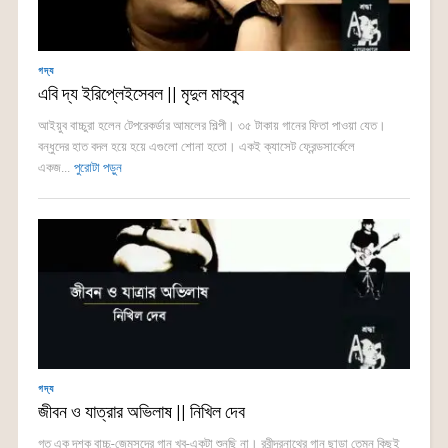
গদ্য
এবি দ্য ইরিপ্লেইসেবল || মৃদুল মাহবুব
আইয়ুব বাচ্চুরা হলেন টেপরেকর্ডার আমলের শিল্পী। ৩৫ টাকায় গানের ফিতা পাওয়া যেত।
বন্ধুদের হাত বদল হয়ে হয়ে এগুলো শোনা হতো। একই ক্যাসেট ফ্রেন্ডসার্কেলে
একজ...
পুরোটা পড়ুন
গদ্য
জীবন ও যাত্রার অভিলাষ || নিখিল দেব
গত এক দশক বাচ্চু-জেমসদের গান খুব-একটা শুনছি না। রবীন্দ্রনাথের গান ছাড়া তেমন কিছুই