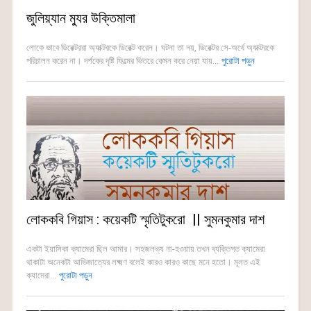
জুলিয়্যান ম্যুর উক্তিমালা
লোকে ভাবে ডিরেক্টররা অ্যাক্টরকে ডিরেক্ট করেন। ঘটনা তা নয়, ডিরেক্টর সে-অর্থে অ্যাক্টরকে
পরিচালন করেন না। দর্শকের দৃষ্টি ফিল্মের ভিতরে কেমন করে নেয়া যায়...
পুরোটা পড়ুন
লোককবি গিয়াস : কয়েকটি স্মৃতিটুকরো || সুমনকুমার দাশ
একটা ইয়াসিকা ক্যামেরা ছিল আমার। সহজলভ্য না-হওয়ায় তখন ব্যক্তিগত ক্যামেরা
থাকাটা অনেকটা আভিজাত্যের লক্ষ্মণ বলেই কারও কারও কাছে মনে হতো। মূলত এই
ক্যামেরা...
পুরোটা পড়ুন