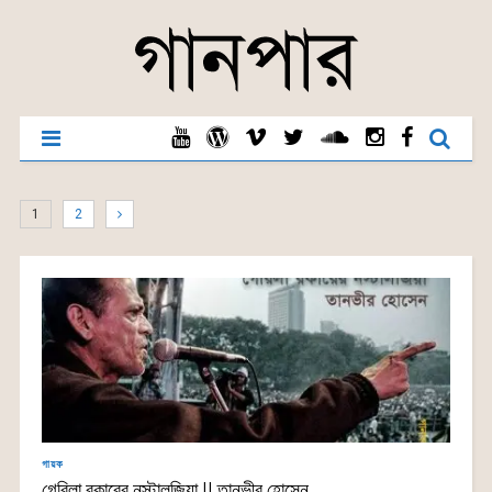
1
2
গায়ক
গেরিলা রকারের নস্টালজিয়া || তানভীর হোসেন