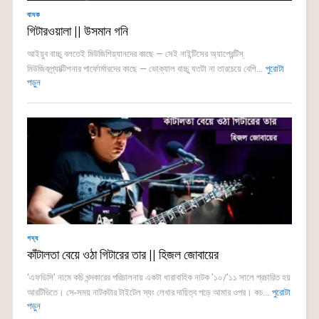
বাদক
গিটারওয়ালা || উসমান গনি
আইয়ুব বাচ্চু বলতেই মিউজিশিয়্যানদের কাছে — সেই নাইন্টিসের অ্যাপ্রেন্টিস্
মিউজিকপ্র্যাক্টিশনার পার্ফোর্মারদের কাছে — ভোক্যাল বাচ্চু যতটা না তারচেয়ে বেশি...
পুরোটা
পড়ুন
গদ্য
কাঁটালতা বেয়ে ওঠা গিটারের তার || হিজল জোবায়ের
‘এফডিসি’ নামে কচি খন্দকারের পরিচালনায় একটা ধারাবাহিক নাটক ’১০/’১১ সালে প্রচারিত হয়
আরটিভিতে। সে-সময় নাটকটার টাইটেল স্যং লেখার দায়িত্ব পড়ে আমার ওপর। কচ...
পুরোটা
পড়ুন