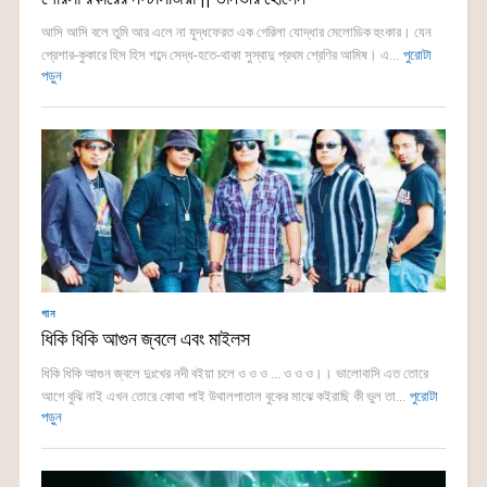
আসি আসি বলে তুমি আর এলে না যুদ্ধফেরত এক গেরিলা যোদ্ধার মেলোডিক হুংকার। যেন
প্রেশার-কুকারে হিস হিস শব্দে সেদ্ধ-হতে-থাকা সুস্বাদু প্রথম শ্রেণির আমিষ। এ...
পুরোটা
পড়ুন
গান
ধিকি ধিকি আগুন জ্বলে এবং মাইলস
ধিকি ধিকি আগুন জ্বলে দুঃখের নদী বইয়া চলে ও ও ও ... ও ও ও।। ভালোবাসি এত তোরে
আগে বুঝি নাই এখন তোরে কোথা পাই উথালপাতাল বুকের মাঝে কইরাছি কী ভুল তা...
পুরোটা
পড়ুন