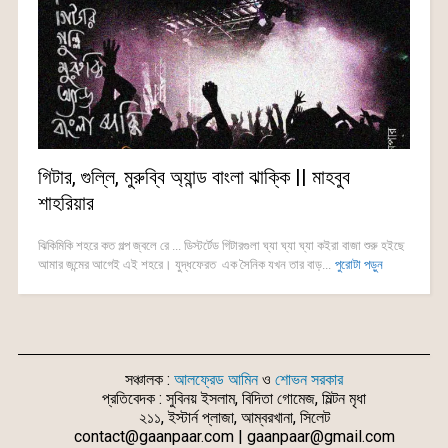
গিটার, গুল্লি, মুরুব্বি অ্যান্ড বাংলা ঝাক্কি || মাহবুব
শাহরিয়ার
ঝিকিমিকি শহরে কত গল্প জ্বলে রে ... ডিস্টর্টেড গিটারগুলা ঘ্যা ঘ্যা ঘ্যা কইরা বাজা শুরু হইছে
আমার জন্মের আগেই এই শহরে। যুদ্ধফেরত এক সৈনিক যখন তার বাড়...
পুরোটা পড়ুন
সঞ্চালক :
আলফ্রেড আমিন
ও
শোভন সরকার
প্রতিবেদক : সুবিনয় ইসলাম, বিদিতা গোমেজ, মিল্টন মৃধা
২১১, ইস্টার্ন প্লাজা, আম্বরখানা, সিলেট
contact@gaanpaar.com | gaanpaar@gmail.com