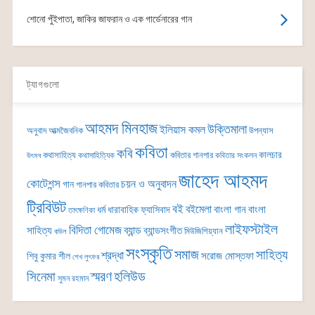
শোনো পুঁইপাতা, জাকির জাফরান ও এক গার্ডেনারের গান
ট্যাগগুলো
আহমদ মিনহাজ
উক্তিমালা
ইলিয়াস কমল
অনুবাদ
আত্মজৈবনিক
উপন্যাস
কবিতা
কবি
কালচার
কথাসাহিত্য
কবিতার গানপার
কথাসাহিত্যিক
কবিতার সংকলন
উৎসব
জাহেদ আহমদ
কোটেশন্স
চয়ন ও অনুবাদন
গান
গানপার কবিতার
ট্রিবিউট
বই
বইমেলা
বাংলা গান
বাংলা
ধর্ম
ধারাবাহিক
ফ্যাসিবাদ
তাৎক্ষণিকা
লাইফস্টাইল
বিদিতা গোমেজ
ব্যান্ড
সাহিত্য
ব্যান্ডসংগীত
মিউজিশিয়্যান
বাউল
সংস্কৃতি
সমাজ
সাহিত্য
শ্রদ্ধা
সরোজ মোস্তফা
শিবু কুমার শীল
শেখ লুৎফর
সিনেমা
স্মরণ
হলিউড
সুমন রহমান