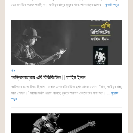
যেন মন দিয়ে শুনতে পারছি না। আইয়ুব বাচ্চুর মৃত্যুর খবর শোনামাত্র আমার...
পুরোটা পড়ুন
গান
অন্তিমযাত্রায় এবি রিভিজিটেড || ফাহিম ইনান
অফিসের কাজে ফিল্ডে ছিলাম। সকাল এগারোটার দিকে হঠাৎ মায়ের ফোন : “বাবা, আইয়ুব বাচ্চু
মারা গেছেন।” মায়ের মনটা খারাপ লাগছে বুঝতে পারলাম ফোনে তার গলা শুনে। ...
পুরোটা
পড়ুন