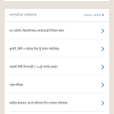
সাম্প্রতিক পোস্টগুলো
সবগুলো একসাথে
দ্য ওডিসি, ক্রিস্টোফার নোলানের || ইলিয়াস কমল
কন্সার্ট, শিল্পী ও বর্বরের ভিড় || হাসান শাহরিয়ার
ফরেস্ট সিটি দিনপত্রী / ১৩ || পাপড়ি রহমান
শ্রাবণবিদায়
জাকির জাফরান, বাংলা কবিতার তিন দশকের তবিলদার