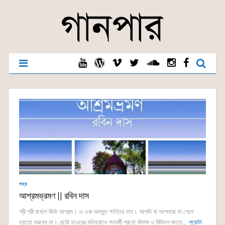
গদ্য
আশ্রমভ্রমণ || রবিন দাস
শ্রী শ্রী রাখাল জিউ আশ্রম। এ এক অদ্ভুত শান্তির নাম। আপনি বা আপনারা না গেলে
হয়তো বুঝবেন না। ছোট্ট হাওরের মধ্যিখানে শতবর্ষী পুরনো বটবৃক্ষ ও বিভিন্ন জাতে...
পুরোটা