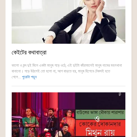
কেইটের কথাবাত্রা
ভালো ও মন্দ দুই মিলে একটা মানুষ গড়ে ওঠে, এই দুইটা কাঁচামালেই মানুষ নামের মহলখানা
বানানো। গড়ে উঠলেই তো হলো না, আগ বাড়তে হয়, মানুষ হিশেবে টেকসই হতে
গেলে...
পুরোটা পড়ুন