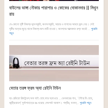
বাউলের ভাঙ্গা নৌকায় পারাপার ও কোকের দোকানদার || মিথুন
রায়
যে-কোনো সৃষ্টি নিজস্ব ভূসংস্কৃতি, জনসংস্কৃতি, আচার ও যাপনের আবহে জন্ম নেয়। সেই
সৃষ্টির অন্তর জুড়ে থাকে নিজস্ব জল-মাটি-হাওয়া। জনপদের আত্মকথন রপ্ত করেই ...
পুরোটা
পড়ুন
বেতার তরঙ্গ ফ্রম অ্যা রেইনি টাউন
দ্য রেডিয়ো রিমাইন্ডস্ অফ মাই হোম্ ফার অ্যাওয়ে ... ডেনভারের গান, 'টেইক্ মি হোম্,
কান্ট্রিরোডস্' সুর্মাপাহাড়ের রঙ ধরেছে মেঘগর্ভা আকাশ। গম্ভীর, ঘনমন্...
পুরোটা পড়ুন