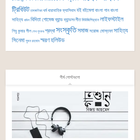
ট্রিবিউট
বই
বইমেলা
বাংলা গান
বাংলা
ধর্ম
ধারাবাহিক
ফ্যাসিবাদ
তাৎক্ষণিকা
লাইফস্টাইল
বিদিতা গোমেজ
ব্যান্ড
সাহিত্য
ব্যান্ডসংগীত
মিউজিশিয়্যান
বাউল
সংস্কৃতি
সমাজ
সাহিত্য
শ্রদ্ধা
সরোজ মোস্তফা
শিবু কুমার শীল
শেখ লুৎফর
সিনেমা
স্মরণ
হলিউড
সুমন রহমান
শীর্ষ পোস্টগুলো