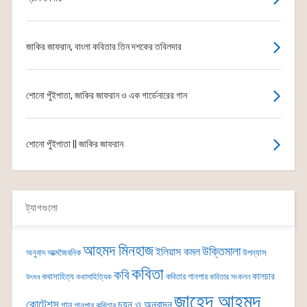
জাকির জাফরান, বাংলা কবিতার তিন দশকের তবিলদার
শোনো পুঁইপাতা, জাকির জাফরান ও এক গার্ডেনারের গান
শোনো পুঁইপাতা || জাকির জাফরান
ট্যাগগুলো
আহমদ মিনহাজ
উক্তিমালা
ইলিয়াস কমল
অনুবাদ
আত্মজৈবনিক
উপন্যাস
কবিতা
কবি
কালচার
কথাসাহিত্য
কবিতার গানপার
কথাসাহিত্যিক
কবিতার সংকলন
উৎসব
জাহেদ আহমদ
কোটেশন্স
চয়ন ও অনুবাদন
গান
গানপার কবিতার