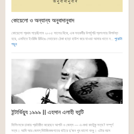
কোয়েলো ও অন্যান্য অনুবাদানুবাদ
কোয়েলো প্রথম পড়েছিলাম ২০০৫ সালের দিকে, এক সহকর্মীর উপর্যুপরি প্রশংসায় বিপর্যস্ত
হয়ে, এমনিতে ইংরিজি রিডিঙে নেহায়েত ঠেকা ছাড়া হাউশ করে যাওয়া আমার ধাতে ন...
পুরোটা
পড়ুন
ইন্টার্ভিয়্যু ১৯৯৯ || এহসান এলাহী ফান্টি
ফিলিংসকে ঢাকায় প্রতিষ্ঠিত করেছেন আপনি ও জেম্‌স ― এ-কথা কতটুকু সত্য? সম্পূর্ণ
সত্য। আমি আর জেমস্ মিউজিকজগতের বাইরে দু’জন খুব ভালো বন্ধু। এটার বয়স