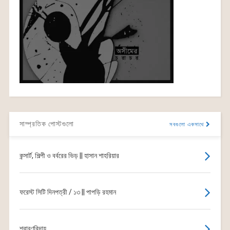
সাম্প্রতিক পোস্টগুলো
সবগুলো একসাথে
কন্সার্ট, শিল্পী ও বর্বরের ভিড় || হাসান শাহরিয়ার
ফরেস্ট সিটি দিনপত্রী / ১৩ || পাপড়ি রহমান
শ্রাবণবিদায়