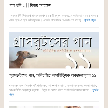
গান শুনি ১ || বিজয় আহমেদ
একবার পিট সিগার শোনা শুরু করলাম। সে কী মধুসুধা তার কণ্ঠে! আমি তো অবাক। বাংলায়
এমন মধুকণ্ঠ শুধুই কবীর সুমনের। এমনকি মাঝে মাঝে যে-কথাগুলো বলে সু...
পুরোটা পড়ুন
গ্রাসরুটসের গান, অনিয়মিত অসাহিত্যিক অবদমনাখ্যান ১১
বাংলাদেশ এক অনিঃশেষ বাইনারির দেশ, যথা — শাদা-কালা, আলো-অন্ধকার, ভালো-খারাপ,
আওয়ামীলীগ-অন্যান্য ইত্যাদি। রিসেন্ট সংযোজন ঘটতে দেখসি ডিভিশন্যাল কমিশন...
পুরোটা
পড়ুন