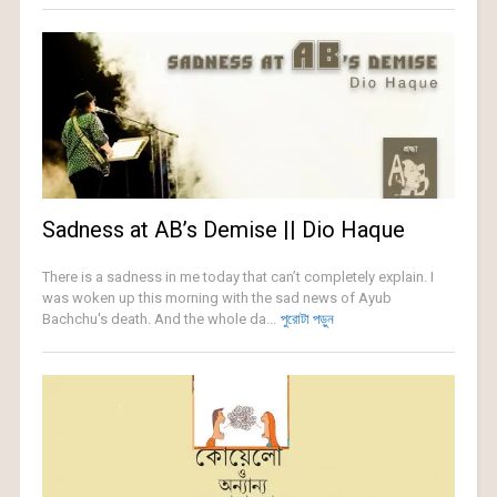
Sadness at AB’s Demise || Dio Haque
There is a sadness in me today that can’t completely explain. I
was woken up this morning with the sad news of Ayub
Bachchu's death. And the whole da...
পুরোটা পড়ুন