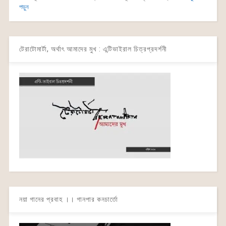
পড়ুন
টেরাটোমার্টা, অর্থাৎ আমাদের মুখ : এন্টিভাইরাল চিত্রপ্রদর্শনী
নয়া গানের প্রবাহ ।। গানপার কনচার্তো