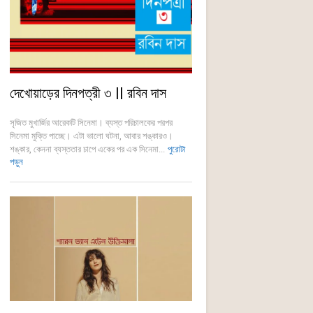
দেখোয়াড়ের দিনপত্রী ৩ || রবিন দাস
সৃজিত মুখার্জির আরেকটি সিনেমা। ব্যস্ত পরিচালকের পরপর
সিনেমা মুক্তি পাচ্ছে। এটা ভালো ঘটনা, আবার শঙ্কারও।
শঙ্কার, কেননা ব্যস্ততার চাপে একের পর এক সিনেমা...
পুরোটা
পড়ুন