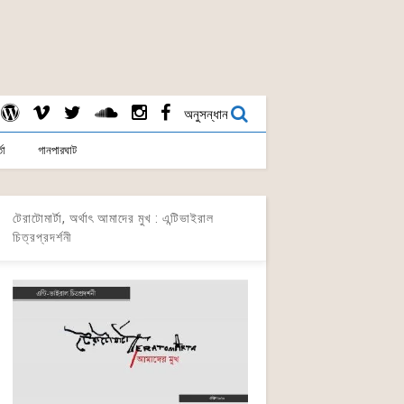
অনুসন্ধান
তা
গানপারঘাট
টেরাটোমার্টা, অর্থাৎ আমাদের মুখ : এন্টিভাইরাল
চিত্রপ্রদর্শনী