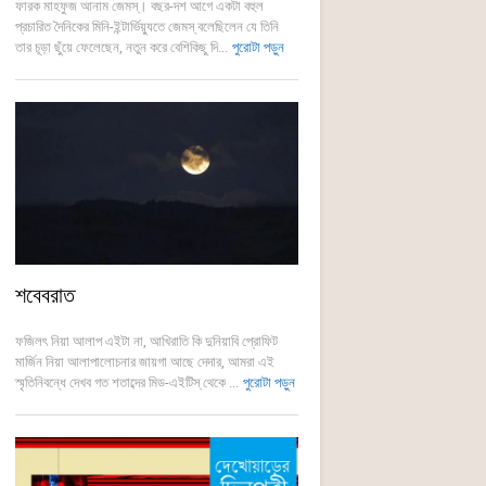
ফারক মাহফুজ আনাম জেমস্। বছর-দশ আগে একটা বহুল
প্রচারিত দৈনিকের মিনি-ইন্টার্ভিয়্যুতে জেমস্ বলেছিলেন যে তিনি
তার চূড়া ছুঁয়ে ফেলেছেন, নতুন করে বেশিকিছু দি...
পুরোটা পড়ুন
শবেবরাত
ফজিলৎ নিয়া আলাপ এইটা না, আখিরাতি কি দুনিয়াবি প্রোফিট
মার্জিন নিয়া আলাপালোচনার জায়গা আছে দেদার, আমরা এই
স্মৃতিনিবন্ধে দেখব গত শতাব্দের মিড-এইটিস্ থেকে ...
পুরোটা পড়ুন