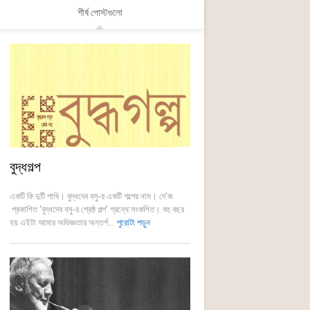
শীর্ষ পোস্টগুলো
বুদ্ধগল্প
একটি কি দুটি পাখি। বুদ্ধদেব বসু-র একটি গল্পের নাম। দে’জ
প্রকাশিত ‘বুদ্ধদেব বসু-র শ্রেষ্ঠ গল্প’ গ্রন্থে সংকলিত। বহু বছর
হয় এইটা আমার অভিজ্ঞতার অন্তর্গ...
পুরোটা পড়ুন