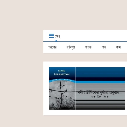
মেনু
ঘরদোর
সূচিপৃষ্ঠা
গায়ক
গান
গদ্য