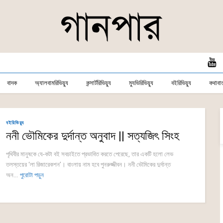
বাদক
অ্যালবামরিভিয়্যু
কন্সার্টরিভিয়্যু
ম্যুভিরিভিয়্যু
বইরিভিয়্যু
কথাবার্
বইরিভিয়্যু
ননী ভৌমিকের দুর্দান্ত অনুবাদ || সত্যজিৎ সিংহ
পৃথিবীর মানুষকে যে-কটা বই সবচাইতে প্রভাবিত করতে পেরেছে, তার একটি হলো লেভ
তলস্তয়ের ‘লা রিজারেকশন’। বাংলায় নাম হবে পুনরুজ্জীবন। ননী ভৌমিকের দুর্দান্ত
অন...
পুরোটা পড়ুন