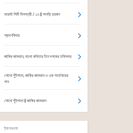
ফরেস্ট সিটি দিনপত্রী / ১৩ || পাপড়ি রহমান
শ্রাবণবিদায়
জাকির জাফরান, বাংলা কবিতার তিন দশকের তবিলদার
শোনো পুঁইপাতা, জাকির জাফরান ও এক গার্ডেনারের
গান
শোনো পুঁইপাতা || জাকির জাফরান
ট্যাগগুলো