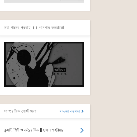
নয়া গানের প্রবাহ ।। গানপার কনচার্তো
সাম্প্রতিক পোস্টগুলো
সবগুলো একসাথে
কন্সার্ট, শিল্পী ও বর্বরের ভিড় || হাসান শাহরিয়ার