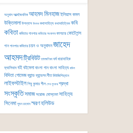
আহমদ মিনহাজ
ইলিয়াস কমল
অনুবাদ
আত্মজৈবনিক
কবি
উক্তিমালা
উপন্যাস
কথাসাহিত্য
কথাসাহিত্যিক
উৎসব
কবিতা
কোটেশন্স
কালচার
কবিতার গানপার
কবিতার সংকলন
জাহেদ
চয়ন ও অনুবাদন
গান
গানপার কবিতার
আহমদ
ট্রিবিউট
ধর্ম
ধারাবাহিক
তাৎক্ষণিকা
বই
বইমেলা
বাংলা গান
বাংলা সাহিত্য
ফ্যাসিবাদ
বাউল
বিদিতা গোমেজ
ব্যান্ড
ব্যান্ডসংগীত
মিউজিশিয়্যান
লাইফস্টাইল
শ্রদ্ধা
শিবু কুমার শীল
শেখ লুৎফর
সংস্কৃতি
সমাজ
সাহিত্য
সরোজ মোস্তফা
সিনেমা
স্মরণ
হলিউড
সুমন রহমান