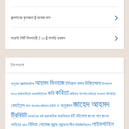
জন্মগানের কৃতজ্ঞতা || মনোজ দাস
ফরেস্ট সিটি দিনপত্রী / ১২ || পাপড়ি রহমান
ট্যাগগুলো
আহমদ মিনহাজ
উক্তিমালা
ইলিয়াস কমল
অনুবাদ
আত্মজৈবনিক
উপন্যাস
কবিতা
কবি
কালচার
কথাসাহিত্য
কবিতার গানপার
কথাসাহিত্যিক
কবিতার সংকলন
উৎসব
জাহেদ আহমদ
কোটেশন্স
চয়ন ও অনুবাদন
গান
গানপার কবিতার
ট্রিবিউট
বই
বইমেলা
বাংলা গান
বাংলা
ধর্ম
ধারাবাহিক
ফ্যাসিবাদ
তাৎক্ষণিকা
লাইফস্টাইল
বিদিতা গোমেজ
ব্যান্ড
সাহিত্য
ব্যান্ডসংগীত
মিউজিশিয়্যান
বাউল