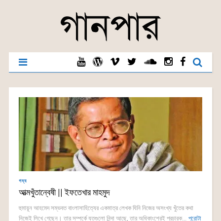
গদ্য
আত্মখুঁতান্বেষী || ইফতেখার মাহমুদ
হুমায়ূন আহমেদ সম্ভবত বাংলাসাহিত্যের একমাত্র লেখক যিনি নিজের অসংখ্য খুঁতের কথা
নিজেই লিখে গেছেন। তার সম্পর্কে যতগুলো নিন্দা আছে, তার অধিকাংশেরই প্রচারক...
পুরোটা