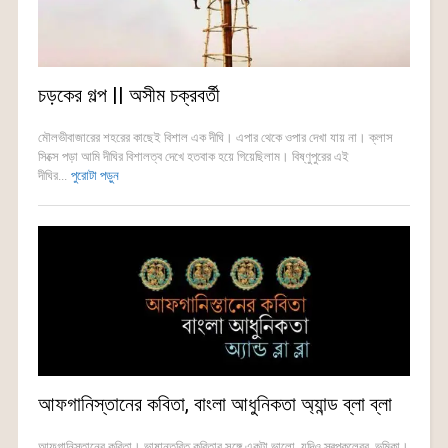
চড়কের গল্প || অসীম চক্রবর্তী
মৌলভীবাজারের শহরের কাছেই বিশাল এক দীঘি। এপার থেকে ওপার দেখা যায় না। ক্লাস
সিক্সে পড়া আমি দীঘির বিশালত্ব দেখে হতবাক হয়ে গিয়েছিলাম। বিষ্ণুপুরের এই
দীঘির...
পুরোটা পড়ুন
আফগানিস্তানের কবিতা, বাংলা আধুনিকতা অ্যান্ড ব্লা ব্লা
আফগানিস্তানের কবিতা। ভাষান্তরিত কবিতার সঙ্গে একটা ভালো, যদিও স্বল্পকলেবর, ভূমিকা।