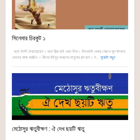
সিনেমার চিরকুট ১
অ্যা ফার্স্ট ফেয়ারোয়েল। অ্যা ফিল্ম বাই ওয়াং লিনা। সিনেমাটা দেখার পেছনে মূল উৎসাহ
বোধহয় কাজ করছিল — চীনের উইঘুর অঞ্চলের মানুষের গল্প বলে। স...
পুরোটা পড়ুন
মেঠোসুর ঋতুবীক্ষণ : ঐ দেখ ছয়টি ঋতু