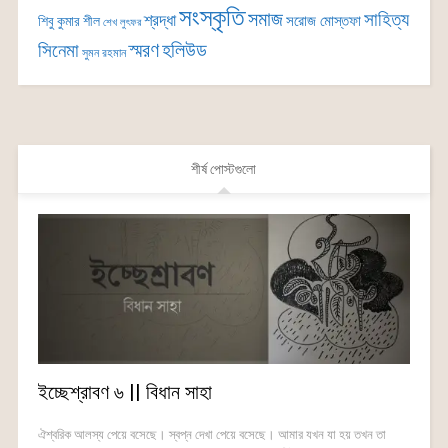
সংস্কৃতি
সমাজ
সাহিত্য
শ্রদ্ধা
সরোজ মোস্তফা
শিবু কুমার শীল
শেখ লুৎফর
সিনেমা
স্মরণ
হলিউড
সুমন রহমান
শীর্ষ পোস্টগুলো
ইচ্ছেশ্রাবণ ৬ || বিধান সাহা
ঐশ্বরিক আলস্য পেয়ে বসেছে। স্বপ্ন দেখা পেয়ে বসেছে। আমার যখন যা হয় তখন তা