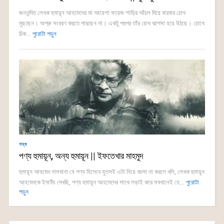
জননন্দিত লেখক হুমায়ূন আহমেদের মা আয়েশা ফয়েজ শাড়ির আঁচল দিয়ে বারবার চোখ
মুছছেন। অশ্রু সংবরণ করতে পারছেন না। একটু পরপর তাঁর চোখ ঝাপসা হয়ে উঠছে। চোখে
চিক...
পুরোটা পড়ুন
গদ্য
পণ্য হুমায়ূন, অন্য হুমায়ূন || ইফতেখার মাহমুদ
হুমায়ূন আহমেদ নামখানা যে পণ্য হিসেবে যুতসই এটা নিয়ে বচসা না করলে বলি, লেখক হুমায়ূন
আহমেদকে ইদানীং দেখছি, পণ্য হুমায়ূন আহমেদের সাথে লড়াই করে সবখানেই হে...
পুরোটা
পড়ুন