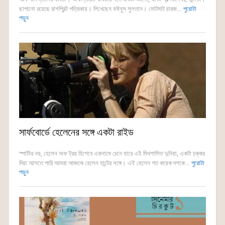
ছাপানো রয়েছে রাশপ্রিন্ট পত্রিকায়। লিখেছেন মঈনুস সুলতান। মোটমাট চারজ...
পুরোটা
পড়ুন
সার্ফবোর্ডে হেলেনের সঙ্গে একটা রাইড
স্পার্টার নয়, হেলেন অফ ট্রয় হিশেবে একনামে চেনে যারে এই মিথশাসিত দুনিয়া, একটা চক্কর
দিয়া আসতে পারি আমরা আজকে হেলেন হান্টের সঙ্গে। এই হেলেন গত কয়েক দশকে...
পুরোটা
পড়ুন