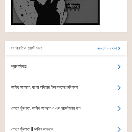
সাম্প্রতিক পোস্টগুলো
সবগুলো একসাথে
শ্রাবণবিদায়
জাকির জাফরান, বাংলা কবিতার তিন দশকের তবিলদার
শোনো পুঁইপাতা, জাকির জাফরান ও এক গার্ডেনারের গান
শোনো পুঁইপাতা || জাকির জাফরান