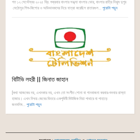
গত ১২ সেপ্টেম্বর ২০২৫ খ্রি. শুক্রবার বাংলার সন্ধ্যা বাংলার ভোর, বাংলার রাত্রি নিঝুম দুপুর
মেঠোসুর শিশু-কিশোর ও অভিভাবকদের নিয়ে যাত্রা করেছিল রাতারগুল...
পুরোটা পড়ুন
বিটিভি লহরী || জিনাত জাহান
[কথা আজকের নয়, এখনকার নয়, এখন তো সংগীত শোনা বা গানবাজনা করবার-শুনবার রাস্তা
হাজার। এখন নিশ্চয় জেবের ভিতরে একপৃথিবী মিউজিক নিয়া পাথারে বা পাহাড়ে
জনমনিষ...
পুরোটা পড়ুন