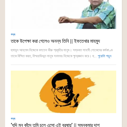
গদ্য
তাকে উপেক্ষা করা গেলেও অনন্য তিনি || ইফতেখার মাহমুদ
হুমায়ূন আহমেদ নিজেকে বলতেন ভীরু প্রকৃতির মানুষ। সম্ভবত সাহসী লোকেদের কর্মকাণ্ড
তাকে বিস্মিত করত, বিস্ময়াভিভূত মানুষ সবসময় নিজেকে ক্ষুদ্রজ্ঞান করে। হু...
পুরোটা পড়ুন
গদ্য
‘যদি মন কাঁদে তুমি চলে এসো এই বরষায়’ || সুমনকুমার দাশ