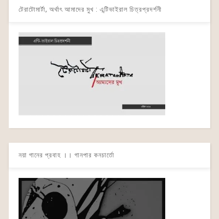
টেরাটোমার্টা, অর্থাৎ আমাদের মুখ : এন্টিভাইরাল চিত্রপ্রদর্শনী
নয়া গানের প্রবাহ ।। গানপার কনচার্তো