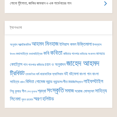
শোনো পুঁইপাতা, জাকির জাফরান ও এক গার্ডেনারের গান
ট্যাগগুলো
আহমদ মিনহাজ
উক্তিমালা
ইলিয়াস কমল
অনুবাদ
আত্মজৈবনিক
উপন্যাস
কবিতা
কবি
কালচার
কথাসাহিত্য
কবিতার গানপার
কথাসাহিত্যিক
কবিতার সংকলন
উৎসব
জাহেদ আহমদ
কোটেশন্স
চয়ন ও অনুবাদন
গান
গানপার কবিতার
ট্রিবিউট
বই
বইমেলা
বাংলা গান
বাংলা
ধর্ম
ধারাবাহিক
ফ্যাসিবাদ
তাৎক্ষণিকা
লাইফস্টাইল
বিদিতা গোমেজ
ব্যান্ড
সাহিত্য
ব্যান্ডসংগীত
মিউজিশিয়্যান
বাউল
সংস্কৃতি
সমাজ
সাহিত্য
শ্রদ্ধা
সরোজ মোস্তফা
শিবু কুমার শীল
শেখ লুৎফর
সিনেমা
স্মরণ
হলিউড
সুমন রহমান