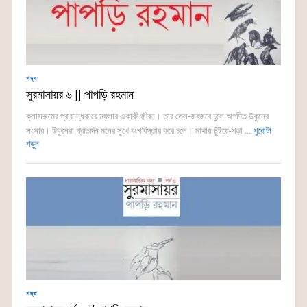
গদ্য
সুরমাসায়র ৬ || পাপড়ি রহমান
ক্লাসরুমের প্রায়ান্ধকারে মঙ্গলার একাকী জীবন। তার তেল-জবজবে চুলে অগণিত উকুনের
সংসার। উকুনেরা প্রতিদিন মনের সুখে বংশবিস্তার করে চলে। মাথায় চুঁইয়ে-পড়া ...
পুরোটা
পড়ুন
গদ্য