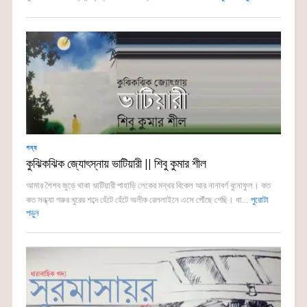
গদ্য
কুঝিকঝিক জ্যোৎস্নায় ভাটিয়ারী || শিবু কুমার শীল
আমার শৈশব জুড়ে থাকা ভাটিয়ারী পাহাড়ি লেকের মন্থর বিকেল আর নানাবর্ণ বুনোফুল। কত
কত সন্ধ্যা গরুর খুরের শব্দে হেঁটে হেঁটে অলীক রেললাইনে এসে পৌঁছে গেছি। ধা...
পুরোটা
পড়ুন