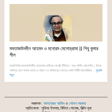
মমতাজউদদীন আহমদ ও মনোরম মেলোড্রামা || শিবু কুমার
শীল
ভাষাসৈনিক মমতাজউদদীন আহমদের অভিনয় দেখেছি টিভিতে। মঞ্চ দেখিনি কোনোদিন। উনার
অভিনয় দেখে অবাক হতাম এ-কারণে যে অভিনয়ের ক্ষেত্রে একটা নির্দিষ্ট ম্যানারিজম ...
পুরোটা
পড়ুন
সঞ্চালক :
আলফ্রেড আমিন
ও
শোভন সরকার
প্রতিবেদক : সুবিনয় ইসলাম, বিদিতা গোমেজ, মিল্টন মৃধা