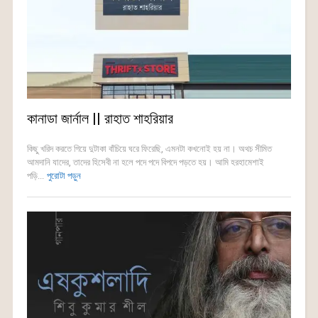
কানাডা জার্নাল || রাহাত শাহরিয়ার
কিছু খরিদ করতে গিয়ে দুটাকা বাঁচিয়ে ঘরে ফিরেছি, এমনটা কখনোই হয় না। অথচ সীমিত
আমদানি যাদের, তাদের হিসেবী না হলে পদে পদে বিপদে পড়তে হয়। আমি হরহামেশাই
পড়ি...
পুরোটা পড়ুন