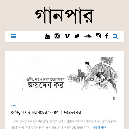
গদ্য
গুড্ডি, মাঠ ও চারাগাছের আলাপ || জয়দেব কর
গুড্ডি শৈশবে কত ঘুড়ি উড়িয়েছি ইয়ত্তা নেই। পুরাতন ক্লাসের খাতার কাগজ, বড়শির চিকন
সুতো অথবা সাদা ভান্ডুল (শুদ্ধ নাম মনে নেই) আর বাঁশের চিকন কাঠি...
পুরোটা পড়ুন