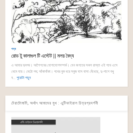
গদ্য
রোড টু কালাগুল টি এস্টেট || মলয় বৈদ্য
এ আমার হৃদপথ। আশৈশবের যোগাযোগসম্পর্ক। যেন জগতের সকল রাস্তা এই পথে এসে
থেমে যায়। মেঠো পথ; আঁকাবাঁকা। পথের বুক ধরে সবুজ ঘাস বাসা বেঁধেছে, দু-পাশে শুধু
ব...
পুরোটা পড়ুন
টেরাটোমার্টা, অর্থাৎ আমাদের মুখ : এন্টিভাইরাল চিত্রপ্রদর্শনী