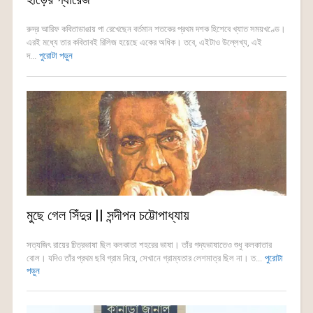
রুদ্র আরিফ কবিতাডাঙায় পা রেখেছেন বর্তমান শতকের প্রথম দশক হিশেবে খ্যাত সময়খণ্ডে।
এরই মধ্যে তার কবিতাবই রিলিজ হয়েছে একের অধিক। তবে, এইটাও উল্লেখ্য, এই
দ...
পুরোটা পড়ুন
মুছে গেল সিঁদুর || সন্দীপন চট্টোপাধ্যায়
সত্যজিৎ রায়ের চিত্রভাষা ছিল কলকাতা শহরের ভাষা। তাঁর গদ্যভাষাতেও শুধু কলকাতার
বোল। যদিও তাঁর প্রথম ছবি গ্রাম নিয়ে, সেখানে গ্রাম্যতার লেশমাত্র ছিল না। ত...
পুরোটা
পড়ুন