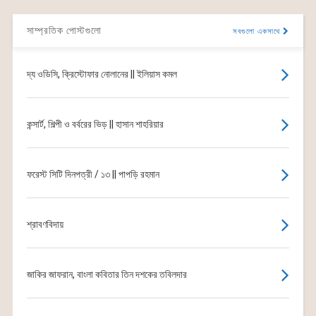
সাম্প্রতিক পোস্টগুলো
সবগুলো একসাথে
দ্য ওডিসি, ক্রিস্টোফার নোলানের || ইলিয়াস কমল
কন্সার্ট, শিল্পী ও বর্বরের ভিড় || হাসান শাহরিয়ার
ফরেস্ট সিটি দিনপত্রী / ১৩ || পাপড়ি রহমান
শ্রাবণবিদায়
জাকির জাফরান, বাংলা কবিতার তিন দশকের তবিলদার