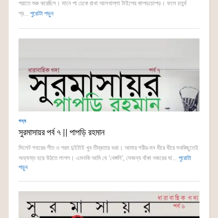
পরাতে শুরু করেছিল। মানে পা ঢেকে রাখা আলখাল্লা টাইপের কাপড়চোপড়। ফলে চতুর্থ
শ্র...
পুরোটা পড়ুন
গদ্য
সুরমাসায়র পর্ব ৭ || পাপড়ি রহমান
সিলেট শহরের শীত ও গরম দুইটাই খুব তীব্রতায় ভরা। আমার শরীর-মন ধীরে ধীরে সবকিছুতেই
অভ্যস্ত হয়ে উঠতে লাগল। এমনকি আমি যে ‘বেঙ্গলি’, সেজন্য বাঁকা নজরের ঘা...
পুরোটা
পড়ুন