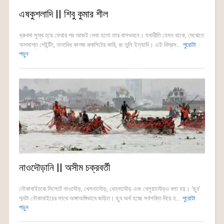
এষকুশলাদি || শিবু কুমার শীল
ধ্রুবদা সুস্থ হয়ে ফেরার পর আজই দেখা হলো তার বাসভবনে। যথারীতি যেমন থাকে, মেঝেতে
অসমাপ্ত পেইন্টিং, নানাবিধ কাগজ ককশিটের কারি, রং তুলি ইত্যাদি। এই বিস্রস...
পুরোটা
পড়ুন
নাওদৌড়ানি || অসীম চক্রবর্তী
নৌকাবাইচকে সিলেটে নাওদৌড়, খেলনাদৌড়, খেন্নাদৌড় এবং খেলুয়াদৌড়ও বলা হয়। ‘ছুব’
শব্দটা নৌকাবাইচের সাথে অঙ্গাঅঙ্গিভাবে জড়িত। ছুব অর্থ হচ্ছে সর্বশক্তি দিয়ে হ...
পুরোটা
পড়ুন