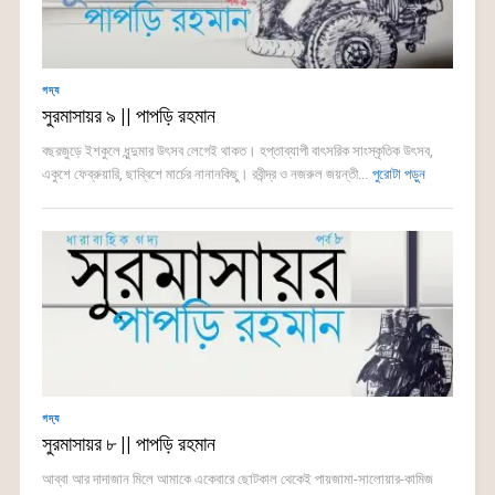
গদ্য
সুরমাসায়র ৯ || পাপড়ি রহমান
বছরজুড়ে ইশকুলে ধুন্দুমার উৎসব লেগেই থাকত। হপ্তাব্যাপী বাৎসরিক সাংস্কৃতিক উৎসব,
একুশে ফেব্রুয়ারি, ছাব্বিশে মার্চের নানানকিছু। রবীন্দ্র ও নজরুল জয়ন্তী...
পুরোটা পড়ুন
গদ্য
সুরমাসায়র ৮ || পাপড়ি রহমান
আব্বা আর দাদাজান মিলে আমাকে একেবারে ছোটকাল থেকেই পায়জামা-সালোয়ার-কামিজ