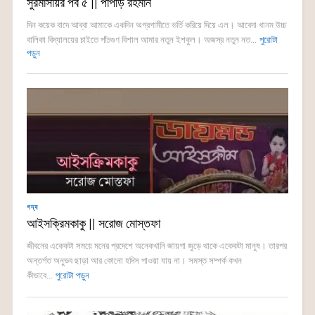
সুরমাসায়র পর্ব ৫ || পাপড়ি রহমান
দিন কয়েক বাদে আব্বা আমাকে একদিন অগ্রগামীতে ভর্তি করিয়ে দিয়ে এল। আবেদা খানম উচ্চ
বালিকা বিদ্যালয়ের চাইতে পাঁচগুণ বিশাল আমার নতুন ইশকুল। অজস্র নতুন নত...
পুরোটা
পড়ুন
গদ্য
আইসক্রিমকাকু || সরোজ মোস্তফা
জীবনের একেকটা সময়ে মনের প্রদেশে অনেকখানি জায়গা জুড়ে থাকে একেকটা মানুষ। তারপর
অন্তর্গত অনুভব ছাড়া আর কোনো হদিস পাওয়া যায় না। সমস্ত সম্পর্ক কখন
কীভাবে...
পুরোটা পড়ুন