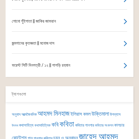
শোনো পুঁইপাতা || জাকির জাফরান
জন্মগানের কৃতজ্ঞতা || মনোজ দাস
ফরেস্ট সিটি দিনপত্রী / ১২ || পাপড়ি রহমান
ট্যাগগুলো
আহমদ মিনহাজ
উক্তিমালা
ইলিয়াস কমল
অনুবাদ
আত্মজৈবনিক
উপন্যাস
কবিতা
কবি
কালচার
কথাসাহিত্য
কবিতার গানপার
কথাসাহিত্যিক
কবিতার সংকলন
উৎসব
জাহেদ আহমদ
কোটেশন্স
চয়ন ও অনুবাদন
গান
গানপার কবিতার