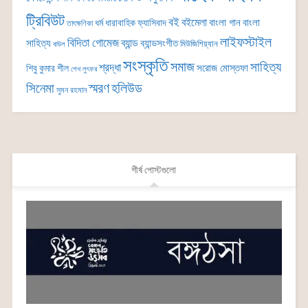
ট্রিবিউট
বই
বইমেলা
বাংলা গান
বাংলা
ধর্ম
ধারাবাহিক
ফ্যাসিবাদ
তাৎক্ষণিকা
লাইফস্টাইল
বিদিতা গোমেজ
ব্যান্ড
সাহিত্য
ব্যান্ডসংগীত
মিউজিশিয়্যান
বাউল
সংস্কৃতি
সমাজ
সাহিত্য
শ্রদ্ধা
সরোজ মোস্তফা
শিবু কুমার শীল
শেখ লুৎফর
সিনেমা
স্মরণ
হলিউড
সুমন রহমান
শীর্ষ পোস্টগুলো