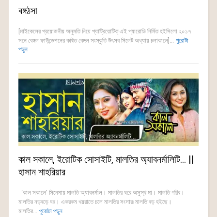
বঙ্গঠসা
[মাইকেলের প্রয়োজনীয় অনুমতি নিয়ে প্যাট্রিয়োটিক্ এই প্যারোডি নির্মিত হইসিলো ২০১৭
সনে বেঙ্গল ফাউন্ডেশনের কথিত বেঙ্গল সংস্কৃতি উৎসব সিলেট অধ্যায় চলাকালে]...
পুরোটা
পড়ুন
কাল সকালে, ইরোটিক সোসাইটি, মালতির অ্যাবনর্মালিটি… ||
হাসান শাহরিয়ার
‘কাল সকালে’ সিনেমায় মালতি অ্যাবনর্মাল। মালতির ঘরে অসুস্থ মা। মালতি গরিব।
মালতির নড়বড়ে ঘর। একরকম খয়রাতে চলে মালতির সংসার৷ মালতি বড় হইছে।
মালতির...
পুরোটা পড়ুন