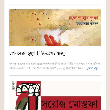
চক্ষে তাহার তৃষ্ণা || ইফতেখার মাহমুদ
হুমায়ূন আহমেদ মাঝে মাঝে গল্পের সম্পর্কগুলো, কিংবা পাত্রপাত্রীর নাম, কখনো কখনো ঘটনাও,
গুলিয়ে ফেলেন। এই যেমন 'চক্ষে আমার তৃষ্ণা' (২০০৯) উপন্যাসে তরুর ম...
পুরোটা পড়ুন