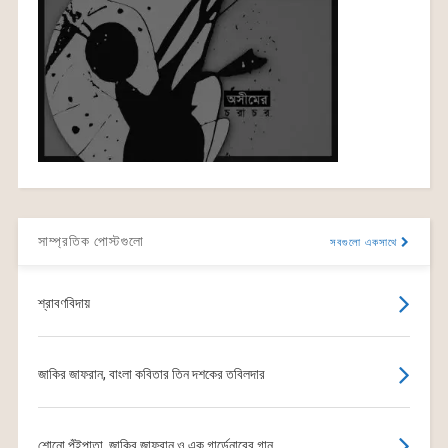
সাম্প্রতিক পোস্টগুলো
সবগুলো একসাথে
শ্রাবণবিদায়
জাকির জাফরান, বাংলা কবিতার তিন দশকের তবিলদার
শোনো পুঁইপাতা, জাকির জাফরান ও এক গার্ডেনারের গান