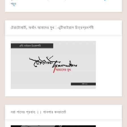
পড়ুন
টেরাটোমার্টা, অর্থাৎ আমাদের মুখ : এন্টিভাইরাল চিত্রপ্রদর্শনী
নয়া গানের প্রবাহ ।। গানপার কনচার্তো