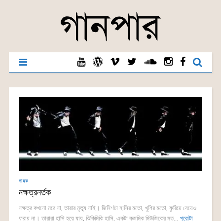
গায়ক
নক্ষত্রনর্তক
নক্ষত্র কখনো মরে না, তারার মৃত্যু নাই। জিনিশটা হাসির মতো, খুশির মতো, ফুরিয়ে যেয়েও
ফুরায় না। তারারা হাসি হয়ে যায়, ঝিকিমিকি হাসি, একটা কজমিক মিউজিকের মত...
পুরোটা