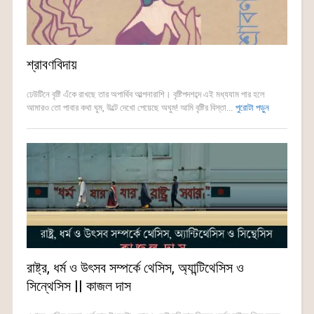
শ্রাবণবিদায়
ঢেউটিনে বৃষ্টি এঁকে রাখছে তার অপার্থিব আল্পনারাশি। বৃষ্টিপদশব্দে এই মধ্যযাম পার হলে
আমারও তো পাবার কথা ঘুম, উল্টে দেখো পেয়েছে অঘুম! আমি বৃষ্টির বিস্তা...
পুরোটা পড়ুন
রাষ্ট্র, ধর্ম ও উৎসব সম্পর্কে থেসিস, অ্যান্টিথেসিস ও
সিন্থেসিস || কাজল দাস