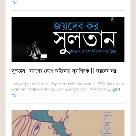
পড়ুন
সুলতান : বামনের দেশে অতিকায় স্বাপ্নিক || জয়দেব কর
এস এম সুলতানকে নিয়ে বেশ কৌতূহল কাজ করছিল আমার মধ্যে বেশ দীর্ঘদিন ধরে। আহমদ
ছফার ‘যদ্যপি আমার গুরু’ পড়ার পর থেকেই এ কৌতূহলের জন্ম। অনলাইনে তাঁর...
পুরোটা
পড়ুন