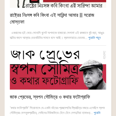
রাষ্ট্রের নিঃসঙ্গ কবি কিংবা এই সারিন্দা আমার || সরোজ
মোস্তফা
একরামের দুই মেয়ে সোনালি বুলেট অপনাকে হাজারো সেলাম! এই রমজানে বুট-বড়া, আঙুর-
মাল্টার বদলে আব্বার ডেডবডিটার সামনে বসে আছি। ক্রসফায়ারে ডেডবড...
পুরোটা পড়ুন
জাক প্রেভের, স্বপন সৌমিত্র ও কথার ফটোগ্রাফি
‘কথার ফটোগ্রাফি’ শিরোনামে যে-একটা বইয়ের প্রচ্ছদপটের স্থিরচিত্র নজরে এসেছিল স্বপন
সৌমিত্রর ফেসবুকপ্রাচীরে, সেদিনের নিউজফিডে টেনে টেনে দেশদুনিয়া হামাগুড়...
পুরোটা