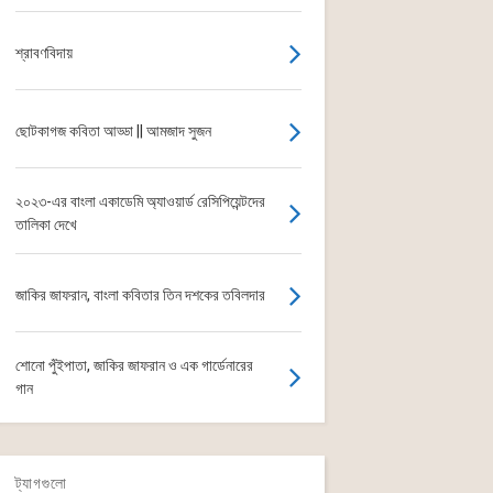
শ্রাবণবিদায়
ছোটকাগজ কবিতা আড্ডা || আমজাদ সুজন
২০২৩-এর বাংলা একাডেমি অ্যাওয়ার্ড রেসিপিয়েন্টদের
তালিকা দেখে
জাকির জাফরান, বাংলা কবিতার তিন দশকের তবিলদার
শোনো পুঁইপাতা, জাকির জাফরান ও এক গার্ডেনারের
গান
ট্যাগগুলো