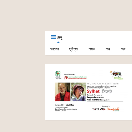
মেনু
ঘরদোর
সূচিপৃষ্ঠা
গায়ক
গান
গদ্য