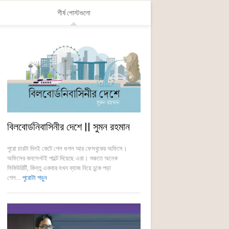
শীর্ষ পোস্টগুলো
বিলবোর্ডনিবাসিনীর দেশে || সুমন রহমান
পুরো চারটা দিনই কেটে গেল গুগল আর ফেসবুকের অফিসে।
অফিসের কনসেপ্টই পাল্টে দিয়েছে এরা। শুরুতে অনেক
সিকিউরিটি, কিন্তু একবার যখন ব্যাজ নিয়ে ঢুকে পড়া
গেল...
পুরোটা পড়ুন