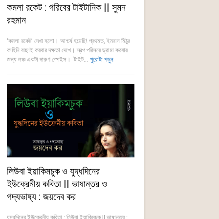
কমলা রকেট : গরিবের টাইটানিক || সুমন
রহমান
‘কমলা রকেট’ দেখা হলো। আশ্চর্য হয়েছি! প্রথমত, ইমরান মিঠুর
কাহিনি বাছাই করবার দক্ষতা দেখে। স্বল্প পরিসরে ড্রামা করবার
জন্য লঞ্চ একটা দারুণ স্পেইস। ‘টাইট...
পুরোটা পড়ুন
লিউবা ইয়াকিমচুক ও যুদ্ধদিনের
ইউক্রেনীয় কবিতা || ভাষান্তর ও
গদ্যভাষ্য : জয়দেব কর
যুদ্ধদিনের ইউক্রেনীয় কবিতা : লিউবা ইয়াকিমচুক || ভাষান্তর :