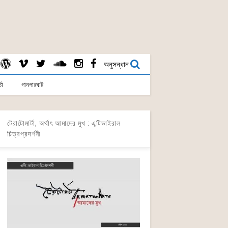
অনুসন্ধান
তা
গানপারঘাট
টেরাটোমার্টা, অর্থাৎ আমাদের মুখ : এন্টিভাইরাল
চিত্রপ্রদর্শনী