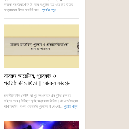
জয়দেব কর শুঁয়োপোকা ঠাণ্ডায় সংকুচিত হয়ে ওঠে তার হাতের
আঙুলগুলো বিয়ের আংটিটি অন...
পুরোটা পড়ুন
মাসরুর আরেফিন, পুরস্কার ও
প্রতিষ্ঠানবিরোধিতা || আনম্য ফারহান
রাজনীতি হইল সেইটা, যা খুব কম লোকে পাল্স বুইঝা চালায়ে
যাইতে পারে। ইতিহাস খুবই অন্যরকম জিনিস। নট এভরিওয়্যন্স
কাপ অব টি। বাংলা একাডেমি পুরস্কার বা যে-কো...
পুরোটা পড়ুন