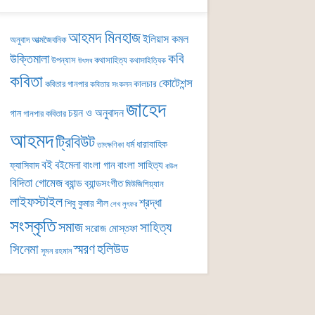
আহমদ মিনহাজ
ইলিয়াস কমল
অনুবাদ
আত্মজৈবনিক
কবি
উক্তিমালা
উপন্যাস
কথাসাহিত্য
কথাসাহিত্যিক
উৎসব
কবিতা
কোটেশন্স
কালচার
কবিতার গানপার
কবিতার সংকলন
জাহেদ
চয়ন ও অনুবাদন
গান
গানপার কবিতার
আহমদ
ট্রিবিউট
ধর্ম
ধারাবাহিক
তাৎক্ষণিকা
বই
বইমেলা
বাংলা গান
বাংলা সাহিত্য
ফ্যাসিবাদ
বাউল
বিদিতা গোমেজ
ব্যান্ড
ব্যান্ডসংগীত
মিউজিশিয়্যান
লাইফস্টাইল
শ্রদ্ধা
শিবু কুমার শীল
শেখ লুৎফর
সংস্কৃতি
সমাজ
সাহিত্য
সরোজ মোস্তফা
সিনেমা
স্মরণ
হলিউড
সুমন রহমান