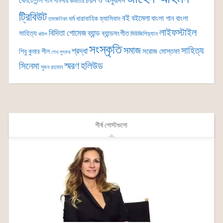
কোটেশন্স
চয়ন ও অনুবাদন
গান
গানপার কবিতার
ট্রিবিউট
বই
বইমেলা
বাংলা গান
বাংলা
ধর্ম
ধারাবাহিক
ফ্যাসিবাদ
তাৎক্ষণিকা
লাইফস্টাইল
বিদিতা গোমেজ
ব্যান্ড
সাহিত্য
ব্যান্ডসংগীত
মিউজিশিয়্যান
বাউল
সংস্কৃতি
সমাজ
সাহিত্য
শ্রদ্ধা
সরোজ মোস্তফা
শিবু কুমার শীল
শেখ লুৎফর
সিনেমা
স্মরণ
হলিউড
সুমন রহমান
শীর্ষ পোস্টগুলো