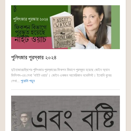
পুলিৎজার পুরস্কার ২০২৪
দুইহাজারচব্বিশের পুলিৎজার পুরস্কারের ফিকশন বিভাগে পুরস্কৃত হয়েছে জেইন অ্যান
ফিলিপস-এর লেখা ‘নাইট ওয়াচ’। জেইন একজন আমেরিকান নভেলিস্ট। ইবোনি বুথের
লেখা...
পুরোটা পড়ুন