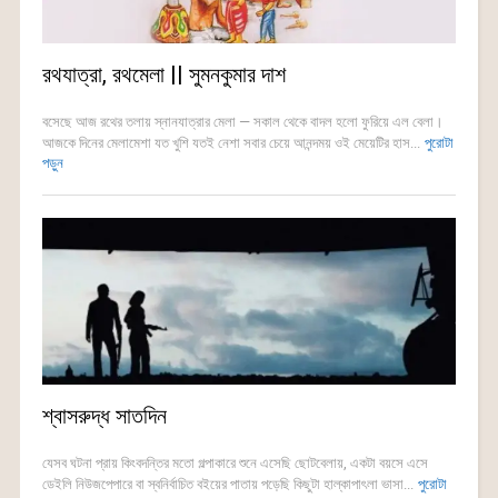
রথযাত্রা, রথমেলা || সুমনকুমার দাশ
বসেছে আজ রথের তলায় স্নানযাত্রার মেলা — সকাল থেকে বাদল হলো ফুরিয়ে এল বেলা।
আজকে দিনের মেলামেশা যত খুশি যতই নেশা সবার চেয়ে আনন্দময় ওই মেয়েটির হাস...
পুরোটা
পড়ুন
শ্বাসরুদ্ধ সাতদিন
যেসব ঘটনা প্রায় কিংবদন্তির মতো গল্পাকারে শুনে এসেছি ছোটবেলায়, একটা বয়সে এসে
ডেইলি নিউজপেপারে বা স্বনির্বাচিত বইয়ের পাতায় পড়েছি কিছুটা হাল্কাপাৎলা ভাসা...
পুরোটা