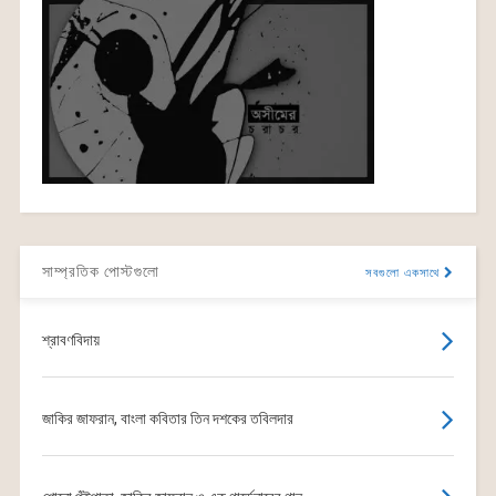
সাম্প্রতিক পোস্টগুলো
সবগুলো একসাথে
শ্রাবণবিদায়
জাকির জাফরান, বাংলা কবিতার তিন দশকের তবিলদার