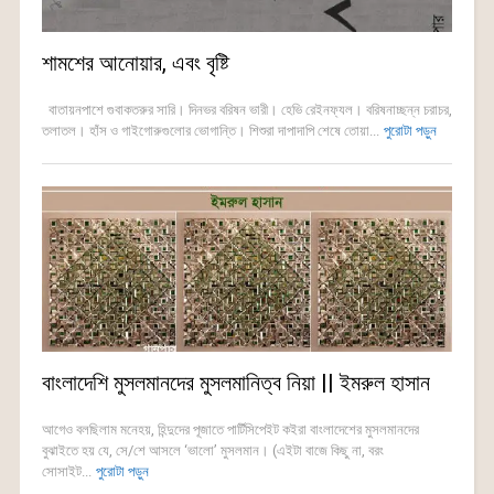
শামশের আনোয়ার, এবং বৃষ্টি
বাতায়নপাশে গুবাকতরুর সারি। দিনভর বরিষন ভারী। হেভি রেইনফ্যল। বরিষনাচ্ছন্ন চরাচর,
তলাতল। হাঁস ও গাইগোরুগুলোর ভোগান্তি। শিশুরা দাপাদাপি শেষে তোয়া...
পুরোটা পড়ুন
বাংলাদেশি মুসলমানদের মুসলমানিত্ব নিয়া || ইমরুল হাসান
আগেও বলছিলাম মনেহয়, হিন্দুদের পূজাতে পার্টিসিপেইট কইরা বাংলাদেশের মুসলমানদের
বুঝাইতে হয় যে, সে/শে আসলে ‘ভালো’ মুসলমান। (এইটা বাজে কিছু না, বরং
সোসাইট...
পুরোটা পড়ুন