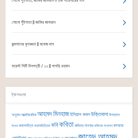
শোনো পুঁইপাতা, জাকির জাফরান ও এক গার্ডেনারের গান
শোনো পুঁইপাতা || জাকির জাফরান
জন্মগানের কৃতজ্ঞতা || মনোজ দাস
ফরেস্ট সিটি দিনপত্রী / ১২ || পাপড়ি রহমান
ট্যাগগুলো
আহমদ মিনহাজ
উক্তিমালা
ইলিয়াস কমল
অনুবাদ
আত্মজৈবনিক
উপন্যাস
কবিতা
কবি
কালচার
কথাসাহিত্য
কবিতার গানপার
কথাসাহিত্যিক
কবিতার সংকলন
উৎসব
জাহেদ আহমদ