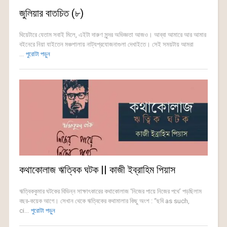
জুলিয়ার বাতচিত (৮)
থিয়েটারে যেতাম সবাই মিলে, এইটা দারুণ সুন্দর অভিজ্ঞতা আজও। আব্বা আমারে আর আমার
বইনেরে নিয়া যাইতেন মঞ্চশালায় নাট্যপ্রযোজনাগুলা দেখাইতে। সেই সময়টায় আমরা
...
পুরোটা পড়ুন
কথাকোলাজ ঋত্বিক ঘটক || কাজী ইব্রাহিম পিয়াস
ঋত্বিককুমার ঘটকের বিভিন্ন সাক্ষাৎকারের কথাকোলাজ ‘নিজের পায়ে নিজের পথে’ পড়ছিলাম
বছর-কয়েক আগে। সেখান থেকে ঋত্বিকের কথামালার কিছু অংশ : “ছবি as such,
ci...
পুরোটা পড়ুন