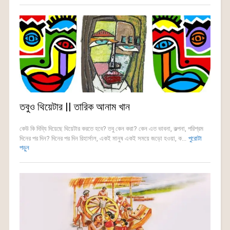
তবুও থিয়েটার || তারিক আনাম খান
কেউ কি দিব্যি দিয়েছে থিয়েটার করতে হবে? তবু কেন করা? কেন এত ভাবনা, কল্পনা, পরিশ্রম
দিনের পর দিন? দিনের পর দিন রিহার্সাল, একই মানুষ একই সময়ে জড়ো হওয়া, ক...
পুরোটা
পড়ুন