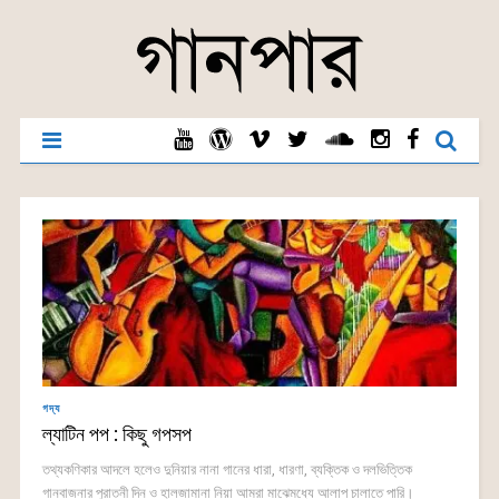
গদ্য
ল্যাটিন পপ : কিছু গপসপ
তথ্যকণিকার আদলে হলেও দুনিয়ার নানা গানের ধারা, ধারণা, ব্যক্তিক ও দলভিত্তিক
গানবাজনার পুরাতনী দিন ও হালজামানা নিয়া আমরা মাঝেমধ্যে আলাপ চালাতে পারি।