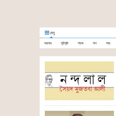
মেনু
ঘরদোর
সূচিপৃষ্ঠা
গায়ক
গান
গদ্য