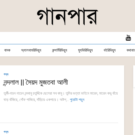
বাদক
অ্যালবামরিভিয়্যু
কন্সার্টরিভিয়্যু
ম্যুভিরিভিয়্যু
বইরিভিয়্যু
কথাবার্
গদ্য
নন্দলাল || সৈয়দ মুজতবা আলী
তুর্কী-নাচন নাচেন নন্দবাবু চতুর্দ্দিকে ছেলেরা সব কাবু। তুলির গুত্তা ডাইনে মারেন, মারেন কভু বাঁয়ে
ঘাড় বাঁকিয়ে, গোঁফ পাকিয়ে, দাঁড়িয়ে একপায়ে। অষ্টপ্...
পুরোটা পড়ুন
গদ্য