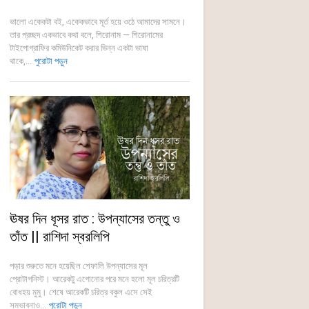
ভালো একেকটা বই, একেকভাবে মূর্ত হয়ে ওঠে আমাদের সামনে।
তার প্রচ্ছদ একভাবে কথা বলে, শিরোনাম — শিরোনামের
টাইপোগ্রাফির কমিউনিকেট করার ভিন্ন একটা ভাষা
থাকে,...
পুরোটা পড়ুন
ঊষর দিন ধূসর রাত : উপন্যাসের তন্তু ও
তাঁত || রাশিদা স্বরলিপি
পড়ার শুরুতে মনে হয়েছিল শেফালি উপন্যাসের মূল
প্রোটাগনিস্ট। আরেকটু এগোনোর পরে মনে হলো মূল চরিত্রটি
বোধহয় মুমু। শেষে আরেকটি চরিত্র বকুল এসে সেই
সম্ভাবনাও...
পুরোটা পড়ুন