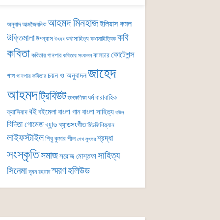
আহমদ মিনহাজ
ইলিয়াস কমল
অনুবাদ
আত্মজৈবনিক
কবি
উক্তিমালা
উপন্যাস
কথাসাহিত্য
কথাসাহিত্যিক
উৎসব
কবিতা
কোটেশন্স
কালচার
কবিতার গানপার
কবিতার সংকলন
জাহেদ
চয়ন ও অনুবাদন
গান
গানপার কবিতার
আহমদ
ট্রিবিউট
ধর্ম
ধারাবাহিক
তাৎক্ষণিকা
বই
বইমেলা
বাংলা গান
বাংলা সাহিত্য
ফ্যাসিবাদ
বাউল
বিদিতা গোমেজ
ব্যান্ড
ব্যান্ডসংগীত
মিউজিশিয়্যান
লাইফস্টাইল
শ্রদ্ধা
শিবু কুমার শীল
শেখ লুৎফর
সংস্কৃতি
সমাজ
সাহিত্য
সরোজ মোস্তফা
সিনেমা
স্মরণ
হলিউড
সুমন রহমান