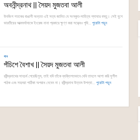
অবনীন্দ্রনাথ || সৈয়দ মুজতবা আলী
উনবিংশ শতকের বাঙালী অন্তত এই সত্য জানিত যে সংস্কৃত-সাহিত্য শ্লাঘার বস্তু। সেই যুগে
ভারতীয়ের আত্মমর্যাদাকে ইংরেজ নানা প্রকারে ক্ষুণ্ণ করা সত্ত্বেও পৃথি...
পুরোটা পড়ুন
গান
পঁচিশে বৈশাখ || সৈয়দ মুজতবা আলী
রবীন্দ্রনাথের সাহচর্য পেয়েছিলুম, তাই যদি তাঁকে ব্যক্তিগতভাবে দেখি তাহলে আশা করি সুশীল
পাঠক এবং সহৃদয়া পাঠিকা অপরাধ নেবেন না। রবীন্দ্রনাথ উত্তম উপন্যা...
পুরোটা পড়ুন