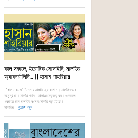
কাল সকালে, ইরোটিক সোসাইটি, মালতির
অ্যাবনর্মালিটি… || হাসান শাহরিয়ার
‘কাল সকালে’ সিনেমায় মালতি অ্যাবনর্মাল। মালতির ঘরে
অসুস্থ মা। মালতি গরিব। মালতির নড়বড়ে ঘর। একরকম
খয়রাতে চলে মালতির সংসার৷ মালতি বড় হইছে।
মালতির...
পুরোটা পড়ুন