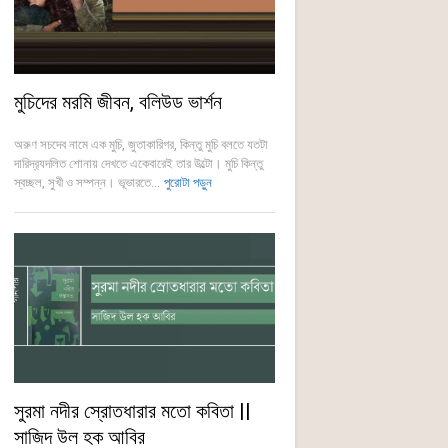
মুচিদের মরমি জীবন, বলিউড ভার্শন
অরুণ সচদেব নামে এক মুচি, জুতাকারিগর, কিন্তু মুচি বলতে যতটা
দারিদ্র‍্যদলিত শোনায় দেখতে একেবারেই তার উল্টো। মুচি কিন্তু
স্বচ্ছল, সুখী ও সম্পন্ন। ভূভারতে...
পুরোটা পড়ুন
সুরমা নদীর স্রোতধারার মতো কবিতা ||
সাজিদ উল হক আবির