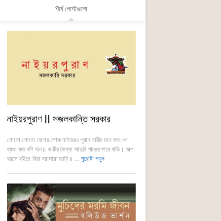
শীর্ষ পোস্টগুলো
নাইয়রপুরাণ || সজলকান্তি সরকার
শোনো শোনো দেশের লোক নাইয়রও পুরাণ নারীর মনে কত গো
ব্যথা কত বলি দান॥ ভাটির কৈন্যা আদুরি গাঙের পারে বাড়ি। অল্প
বয়সে হইছে বিয়া দয়ামায়া ছাড়ি॥ ...
পুরোটা পড়ুন