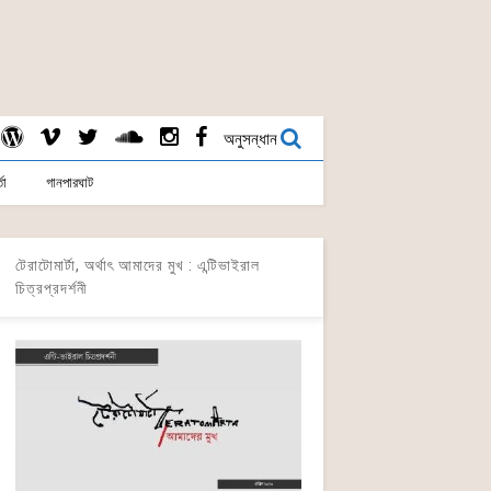
অনুসন্ধান
তা
গানপারঘাট
টেরাটোমার্টা, অর্থাৎ আমাদের মুখ : এন্টিভাইরাল
চিত্রপ্রদর্শনী