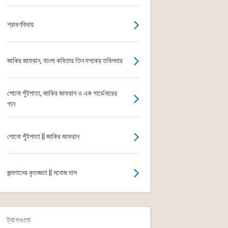
শ্রাবণবিদায়
জাকির জাফরান, বাংলা কবিতার তিন দশকের তবিলদার
শোনো পুঁইপাতা, জাকির জাফরান ও এক গার্ডেনারের
গান
শোনো পুঁইপাতা || জাকির জাফরান
জন্মগানের কৃতজ্ঞতা || মনোজ দাস
ট্যাগগুলো