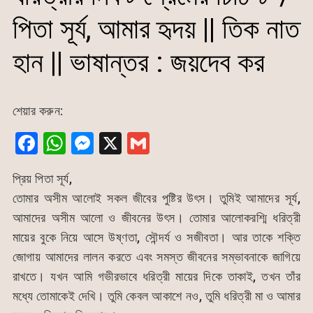
পিতা সূর্য, আমার হৃদয় || তিক নাত
হান || ভাষান্তর : জয়দেব কর
শেয়ার করুন:
F
W
M
X
G
a
h
e
m
প্রিয় পিতা সূর্য,
c
at
s
ai
তোমার অসীম আলোই সকল জীবের পুষ্টির উৎস। তুমিই আমাদের সূর্য,
e
s
s
l
আমাদের অসীম আলো ও জীবনের উৎস। তোমার আলোকরশ্মি ধরিত্রী
b
A
e
মায়ের বুকে নিয়ে আসে উষ্ণতা, সৌন্দর্য ও সজীবতা। আর তাকে শক্তি
o
p
n
জোগায় আমাদের লালন করতে এবং সমস্ত জীবনের সম্ভাবনাকে জাগিয়ে
o
p
g
রাখতে। যখন আমি গভীরভাবে ধরিত্রী মায়ের দিকে তাকাই, তখন তাঁর
k
er
মধ্যে তোমাকেই দেখি। তুমি কেবল আকাশে নও, তুমি ধরিত্রী মা ও আমার