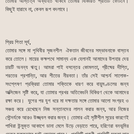
তোমার অস্তিত্ব অব্যাহত থাকবে তোমার বিকিরিত প্রতিটি ফোটনে।
কিছুই হারাবে না, কেবল রূপ বদলাবে।
প্রিয় পিতা সূর্য,
তোমার সঙ্গে মা পৃথিবীর সৃজনশীল ঐকতান জীবনের সম্ভাবনাকে বাস্তব
করে তোলে। মায়ের কক্ষপথে সামান্য এক হেলানই আমাদের উপহার দেয়
চারটি অনন্য ঋতু। আমরা পাই বসন্তের কোমলতা, গ্রীষ্মের দীপ্তি,
শরতের প্রশান্তি, আর শীতের নীরবতা। তাঁর সেই আশ্চর্য সালোক-
সংশ্লেষণ প্রক্রিয়া তোমার শক্তিকে ধারণ করে বায়ুমণ্ডলের জন্য
অক্সিজেন সৃষ্টি করে, যা তোমার প্রখর অতিবেগুনি বিকিরণ থেকে আমাদের
রক্ষা করে। যুগের পর যুগ ধরে মা দক্ষতার সঙ্গে তোমার আলো সংগ্রহ ও
সঞ্চয় করে রেখেছেন নিজ সন্তানদের লালন করার জন্য, আর নিজের
সৌন্দর্যকে আরও উজ্জ্বল করার জন্য। তোমার এই সৃষ্টিশীল সুরের কারণেই
পাখিরা উন্মুক্ত আকাশে ডানা মেলে উড়ে বেড়াতে পারে, হরিণেরা বনভূমির