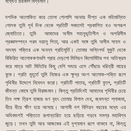
মধ্যেও চিরকাল বিদ্যমান।
দশদিক আলোকিত করে তোলা গোলাপি আভায় দীপ্ত এক মহিমান্বিত
গোলক তুমি পূর্ব দিক থেকে প্রতিটি সকালেই প্রকাশিত হও অপরূপ
জ্যোতিতে। তুমি আমাদের অসীম সহানুভূতিশীল ও অপরিসীম
প্রজ্ঞাসম্পন্ন পরম দয়ালু পিতা, আর একই সঙ্গে তুমি অসীম সাহস ও
অদম্য শক্তির এক অনন্য প্রতিমূর্তি। তোমার অগ্নিগর্ভ মুকুট থেকে
বিকিরিত আলোককণাগুলি প্রায় দেড়শো মিলিয়ন কিলোমিটার পথ অতিক্রম
করে মাত্র আট মিনিটের কিছু বেশি সময়ে এসে পৌঁছায় ধরিত্রী মায়ের
বুকে। প্রতি মুহূর্তে তুমি নিজের এক ক্ষুদ্র অংশ আলোক-শক্তি রূপে
পৃথিবীর উদ্দেশে নিবেদন করো। প্রতিটি পাতায়, প্রতিটি ফুলে, প্রতিটি
জীবন্ত কোষে তুমি বিরাজমান। কিন্তু প্রতিদিনই আমাদের পৃথিবীর চেয়ে
তিন লক্ষ ত্রিশ হাজার গুণ বৃহৎ তোমার বিশাল দেহ, জ্বলন্ত প্লাজমা,
ধীরে ধীরে ক্ষীণ হয়ে আসছে। আগামী দশ বিলিয়ন বছরের মধ্যে এর
অধিকাংশই শক্তিতে রূপান্তরিত হয়ে ছড়িয়ে পড়বে সমগ্র মহাবিশ্ব
জুড়ে। তখন তুমি আর আজকের এই দৃশ্যমান রূপে থাকবে না, কিন্তু