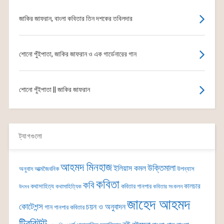
জাকির জাফরান, বাংলা কবিতার তিন দশকের তবিলদার
শোনো পুঁইপাতা, জাকির জাফরান ও এক গার্ডেনারের গান
শোনো পুঁইপাতা || জাকির জাফরান
ট্যাগগুলো
আহমদ মিনহাজ
উক্তিমালা
ইলিয়াস কমল
অনুবাদ
আত্মজৈবনিক
উপন্যাস
কবিতা
কবি
কালচার
কথাসাহিত্য
কবিতার গানপার
কথাসাহিত্যিক
কবিতার সংকলন
উৎসব
জাহেদ আহমদ
কোটেশন্স
চয়ন ও অনুবাদন
গান
গানপার কবিতার
ট্রিবিউট