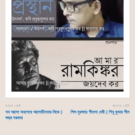
প্রস্থান / উৎসর্গ : কবি প্রবুদ্ধসুন্দর কর || জয়দেব কর
আমার রামকিঙ্কর || জয়দেব কর
পরের পোষ্ট
আগের পোষ্ট
সব আলো অবশেষে আলোহীনতার দিকে ||
শিশু সুরক্ষায় শীতলা দেবী || শিবু কুমার শীল
শুভ্র সরকার