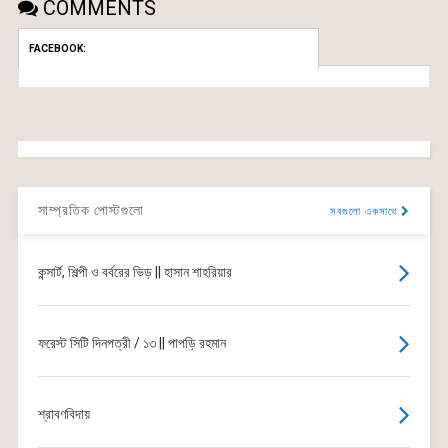
COMMENTS
FACEBOOK:
সাম্প্রতিক পোস্টগুলো
সবগুলো একসাথে
কন্সার্ট, শিল্পী ও বর্বরের ভিড় || হাসান শাহরিয়ার
ফরেস্ট সিটি দিনপত্রী / ১৩ || পাপড়ি রহমান
শ্রাবণবিদায়