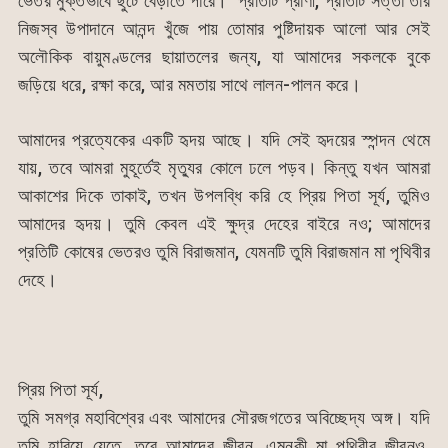
ভেতর মুক্তভাবে ছুটে বেড়াতে পারে। প্রতিটি প্রাণী, প্রতিটি সত্তা তার
নিজস্ব উপাদানে আনন্দ খুঁজে পায় তোমার পুষ্টিদায়ক আলো আর সেই
অলৌকিক বায়ুমণ্ডলের ছায়াতলের জন্য, যা আমাদের সকলকে বুকে
জড়িয়ে ধরে, রক্ষা করে, আর মমতায় সাথে লালন-পালন করে।
আমাদের প্রত্যেকের একটি হৃদয় আছে। যদি সেই হৃদয়ের স্পন্দন থেমে
যায়, তবে আমরা মুহূর্তেই মৃত্যুর কোলে ঢলে পড়ব। কিন্তু যখন আমরা
আকাশের দিকে তাকাই, তখন উপলব্ধি করি হে প্রিয় পিতা সূর্য, তুমিও
আমাদের হৃদয়। তুমি কেবল এই ক্ষুদ্র দেহের বাইরে নও; আমাদের
প্রতিটি কোষের ভেতরও তুমি বিরাজমান, যেমনটি তুমি বিরাজমান মা পৃথিবীর
দেহে।
প্রিয় পিতা সূর্য,
তুমি সমগ্র মহাবিশ্বের এবং আমাদের সৌরজগতের অবিচ্ছেদ্য অঙ্গ। যদি
তুমি হারিয়ে যেতে, তবে আমাদের জীবন, এমনকী মা পৃথিবীর জীবনও,